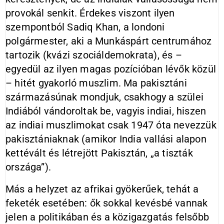
provokál senkit. Érdekes viszont ilyen
szempontból Sadiq Khan, a londoni
polgármester, aki a Munkáspárt centrumához
tartozik (kvázi szociáldemokrata), és –
egyedül az ilyen magas pozícióban lévők közül
– hitét gyakorló muszlim. Ma pakisztáni
származásúnak mondjuk, csakhogy a szülei
Indiából vándoroltak be, vagyis indiai, hiszen
az indiai muszlimokat csak 1947 óta nevezzük
pakisztániaknak (amikor India vallási alapon
kettévált és létrejött Pakisztán, „a tiszták
országa”).
Más a helyzet az afrikai gyökerűek, tehát a
feketék esetében: ők sokkal kevésbé vannak
jelen a politikában és a közigazgatás felsőbb