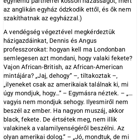
egynemű partnerrel kössön házasságot, mert
az anglikán egyház ódzkodik ettől, és ők nem
szakíthatnak az egyházzal.)
A vendégség végeztével megkérdeztük
házigazdáinkat, Dennis és Angus
professzorokat: hogyan kell ma Londonban
semlegesen azt mondani, hogy valaki fekete?
Vajon African-British, az African-American
mintájára? „Jaj, dehogy” –, tiltakoztak –,
„ilyeneket csak az amerikaiak találnak ki, mi
úgy mondjuk, hogy…” – Egymásra néztek. – „…
vagyis nem mondjuk sehogy. Ilyesmiről nem
beszél az ember. Ha nagyon muszáj, akkor
black, fekete. De értsétek meg, nem illik
valakinek a valamilyenségéről beszélni. Az
olyan amerikai dolog.” – „Jó, mondtuk, de mi