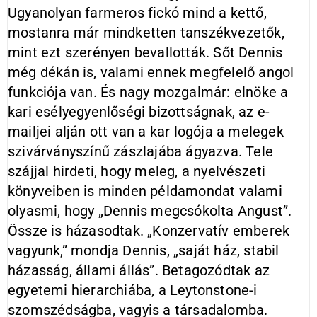
Ugyanolyan farmeros fickó mind a kettő,
mostanra már mindketten tanszékvezetők,
mint ezt szerényen bevallották. Sőt Dennis
még dékán is, valami ennek megfelelő angol
funkciója van. És nagy mozgalmár: elnöke a
kari esélyegyenlőségi bizottságnak, az e-
mailjei alján ott van a kar logója a melegek
szivárványszínű zászlajába ágyazva. Tele
szájjal hirdeti, hogy meleg, a nyelvészeti
könyveiben is minden példamondat valami
olyasmi, hogy „Dennis megcsókolta Angust”.
Össze is házasodtak. „Konzervatív emberek
vagyunk,” mondja Dennis, „saját ház, stabil
házasság, állami állás”. Betagozódtak az
egyetemi hierarchiába, a Leytonstone-i
szomszédságba, vagyis a társadalomba.