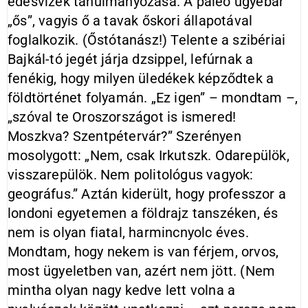
édesvizek tanulmányozása. A paleo ugyebár
„ős”, vagyis ő a tavak őskori állapotával
foglalkozik. (Őstótanász!) Telente a szibériai
Bajkál-tó jegét járja dzsippel, lefúrnak a
fenékig, hogy milyen üledékek képződtek a
földtörténet folyamán. „Ez igen” – mondtam –,
„szóval te Oroszországot is ismered!
Moszkva? Szentpétervár?” Szerényen
mosolygott: „Nem, csak Irkutszk. Odarepülök,
visszarepülök. Nem politológus vagyok:
geográfus.” Aztán kiderült, hogy professzor a
londoni egyetemen a földrajz tanszéken, és
nem is olyan fiatal, harmincnyolc éves.
Mondtam, hogy nekem is van férjem, orvos,
most ügyeletben van, azért nem jött. (Nem
mintha olyan nagy kedve lett volna a