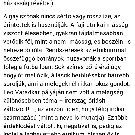
házasság révébe.)
A gay szónak nincs sértő vagy rossz íze, az
érintettek is használják. A faji-etnikai másság
viszont élesebben, gyakran fájdalmasabban
vetődik föl, mint a nemi másság, és beszélni is
nehezebb róla. Rendszeresek az etnikummal
összefüggő botrányok, huzavonák a sportban,
főleg a futballban. Sok színes bőrű érzi úgy,
hogy őt mellőzik, állások betöltésekor hátrébb
sorolják, ami a melegeknél ritkán okoz gondot.
Leo Varadkar pályáján sem volt a melegség
különösebben téma – Írország óriásit
változott! –, az viszont igen, hogy félig indiai
származású (mint a neve is mutatja). Ez több
érdeklődést váltott ki, negatívat is, pedig az
indiai a legbevettebb etnikum, hiszen ők is