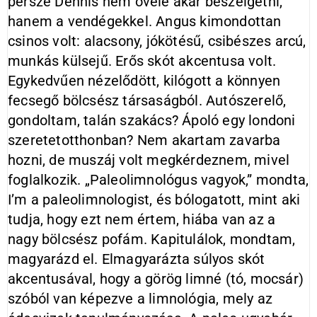
persze Dennis nem ővele akar beszélgetni,
hanem a vendégekkel. Angus kimondottan
csinos volt: alacsony, jókötésű, csibészes arcú,
munkás külsejű. Erős skót akcentusa volt.
Egykedvűen nézelődött, kilógott a könnyen
fecsegő bölcsész társaságból. Autószerelő,
gondoltam, talán szakács? Ápoló egy londoni
szeretetotthonban? Nem akartam zavarba
hozni, de muszáj volt megkérdeznem, mivel
foglalkozik. „Paleolimnológus vagyok,” mondta,
I’m a paleolimnologist, és bólogatott, mint aki
tudja, hogy ezt nem értem, hiába van az a
nagy bölcsész pofám. Kapitulálok, mondtam,
magyarázd el. Elmagyarázta súlyos skót
akcentusával, hogy a görög limné (tó, mocsár)
szóból van képezve a limnológia, mely az