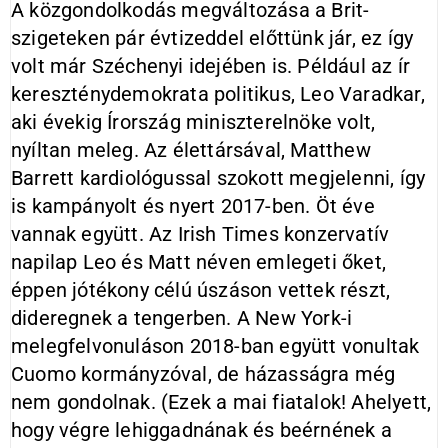
A közgondolkodás megváltozása a Brit-
szigeteken pár évtizeddel előttünk jár, ez így
volt már Széchenyi idejében is. Például az ír
kereszténydemokrata politikus, Leo Varadkar,
aki évekig Írország miniszterelnöke volt,
nyíltan meleg. Az élettársával, Matthew
Barrett kardiológussal szokott megjelenni, így
is kampányolt és nyert 2017-ben. Öt éve
vannak együtt. Az Irish Times konzervatív
napilap Leo és Matt néven emlegeti őket,
éppen jótékony célú úszáson vettek részt,
dideregnek a tengerben. A New York-i
melegfelvonuláson 2018-ban együtt vonultak
Cuomo kormányzóval, de házasságra még
nem gondolnak. (Ezek a mai fiatalok! Ahelyett,
hogy végre lehiggadnának és beérnének a