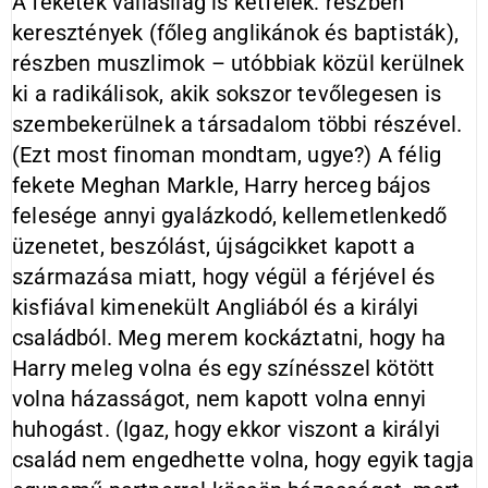
A feketék vallásilag is kétfélék: részben
keresztények (főleg anglikánok és baptisták),
részben muszlimok – utóbbiak közül kerülnek
ki a radikálisok, akik sokszor tevőlegesen is
szembekerülnek a társadalom többi részével.
(Ezt most finoman mondtam, ugye?) A félig
fekete Meghan Markle, Harry herceg bájos
felesége annyi gyalázkodó, kellemetlenkedő
üzenetet, beszólást, újságcikket kapott a
származása miatt, hogy végül a férjével és
kisfiával kimenekült Angliából és a királyi
családból. Meg merem kockáztatni, hogy ha
Harry meleg volna és egy színésszel kötött
volna házasságot, nem kapott volna ennyi
huhogást. (Igaz, hogy ekkor viszont a királyi
család nem engedhette volna, hogy egyik tagja