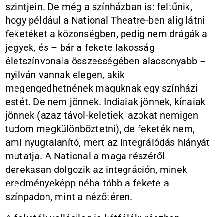
szintjein. De még a színházban is: feltűnik,
hogy például a National Theatre-ben alig látni
feketéket a közönségben, pedig nem drágák a
jegyek, és – bár a fekete lakosság
életszínvonala összességében alacsonyabb –
nyilván vannak elegen, akik
megengedhetnének maguknak egy színházi
estét. De nem jönnek. Indiaiak jönnek, kínaiak
jönnek (azaz távol-keletiek, azokat nemigen
tudom megkülönböztetni), de feketék nem,
ami nyugtalanító, mert az integrálódás hiányát
mutatja. A National a maga részéről
derekasan dolgozik az integráción, minek
eredményeképp néha több a fekete a
színpadon, mint a nézőtéren.