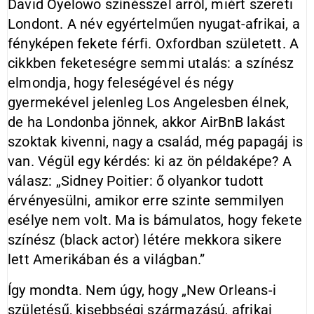
David Oyelowo színésszel arról, miért szereti
Londont. A név egyértelműen nyugat-afrikai, a
fényképen fekete férfi. Oxfordban született. A
cikkben feketeségre semmi utalás: a színész
elmondja, hogy feleségével és négy
gyermekével jelenleg Los Angelesben élnek,
de ha Londonba jönnek, akkor AirBnB lakást
szoktak kivenni, nagy a család, még papagáj is
van. Végül egy kérdés: ki az ön példaképe? A
válasz: „Sidney Poitier: ő olyankor tudott
érvényesülni, amikor erre szinte semmilyen
esélye nem volt. Ma is bámulatos, hogy fekete
színész (black actor) létére mekkora sikere
lett Amerikában és a világban.”
Így mondta. Nem úgy, hogy „New Orleans-i
születésű, kisebbségi származású, afrikai