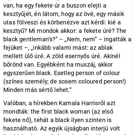
van, ha egy fekete úr a buszon elejti a
kesztyűjét, én látom, hogy az övé, egy másik
utas fölveszi és körbenézve azt kérdi: kié a
kesztyű? Mi mondok akkor: a fekete úré? The
black gentleman’s?” – „Nem, nem” – ingatták a
fejüket –, „inkább valami mást: az ablak
mellett ülő úré. A zöld esernyős úré. Akinél
bőrönd van. Egyébként ha muszáj, akkor
egyszerűen black. Esetleg person of colour
(színes személy; de sosem coloured person!)
Minden más sértő lehet.”
Valóban, a hírekben Kamala Harrisről azt
mondták: the first black woman (az első
fekete nő), tehát a black ilyen szinten is
használható. Az egyik újságban interjú volt