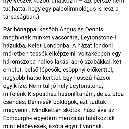
nyelvészek között unatkozni – azt persze nem
tudhatta, hogy egy paleolimnológus is lesz a
társaságban.)
Pár hónappal később Angus és Dennis
meghívtak minket vacsorára, Leytonstone-i
házukba, Kelet-Londonba. A házat londoni
méretben tessék elképzelni, voltaképpen egy
háromszoba-hallos lakás, apró szobákkal, két
emelet, belső lépcsők, csöppnyi előkerttel,
nagyobb hátsó kerttel. Egy hosszú házsor
egyik íze. Nem túl jó hely Leytonstone,
mifelénk Kispesthez hasonlítanám, de az utca
csendes, Dennisék boldogok, ezt tudták
megvenni. Mindketten skótok: húsz éve az
Edinburgh-i egyetem menzáján találkoztak
mint elsőévesek, azóta együtt vannak.