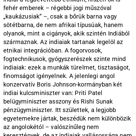
fehér emberek – régebbi jogi műszóval
„kaukázusiak” –, csak a bőrük barna vagy
sötétbarna, de nem afrikai típusúak, hanem
olyanok, mint a cigányok, akik szintén Indiából
származnak. Az indiaiak tartanak legelöl az
etnikai integrációban. A fogorvosok,
fogtechnikusok, gyógyszerészek szinte mind
indiaiak: ezek a munkák türelmet, tisztaságot,
finomságot igényelnek. A jelenlegi angol
konzervatív Boris Johnson-kormányban két
indiai kulcsminiszter van: Priti Patel
belügyminiszter asszony és Rishi Sunak
pénzügyminiszter. Itt születtek, a legjobb
egyetemekre jártak, beszédük nem különbözik
az angolokétól – valószínűleg nem
keresztények, de az indiaiak vallásossága nem