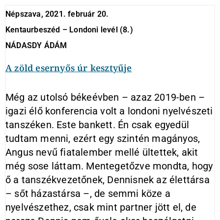
Népszava, 2021. február 20.
Kentaurbeszéd – Londoni levél (8.)
NÁDASDY ÁDÁM
A zöld esernyős úr kesztyűje
Még az utolsó békeévben – azaz 2019-ben –
igazi élő konferencia volt a londoni nyelvészeti
tanszéken. Este bankett. Én csak egyedül
tudtam menni, ezért egy szintén magányos,
Angus nevű fiatalember mellé ültettek, akit
még sose láttam. Mentegetőzve mondta, hogy
ő a tanszékvezetőnek, Dennisnek az élettársa
– sőt házastársa –, de semmi köze a
nyelvészethez, csak mint partner jött el, de