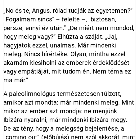
„No és te, Angus, rólad tudják az egyetemen?”
„Fogalmam sincs” – felelte –, „biztosan,
persze, ennyi év után.” „De miért nem mondod,
hogy meleg vagy?” Elhúzta a száját. „Jaj,
hagyjatok ezzel, unalmas. Már mindenki
meleg. Nincs hírértéke. Olyan, mintha ezzel
akarnám kicsiholni az emberek érdeklődését
vagy empátiáját, mit tudom én. Nem téma ez
ma már.”
A paleolimnológus természetesen túlzott,
amikor azt mondta: már mindenki meleg. Mint
mikor az ember azt mondja: ne menjünk
Ibizára nyaralni, már mindenki Ibizára megy.
De az tény, hogy a melegség bejelentése, a
„coming out” (előbújás) nem szól akkorát, mint