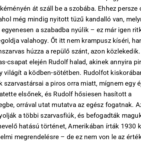
 kéményén át száll be a szobába. Ehhez persze 
 ahol még mindig nyitott tüzű kandalló van, mel
egyenesen a szabadba nyúlik – ez már igen rit
goldja valahogy. Őt itt nem krampusz kíséri, h
nszarvas húzza a repülő szánt, azon közlekedik.
s-csapat elején Rudolf halad, akinek annyira pi
y világít a ködben-sötétben. Rudolfot kiskorába
 szarvastársai a piros orra miatt, mígnem egy éj
tette elsőnek, és Rudolf hősiesen hasított a
egbe, orrával utat mutatva az egész fogatnak. A
olják a többi szarvasfiúk, és befogadták magu
nevelő hatású történet, Amerikában írták 1930 k
elmi megrendelésre – de ez nem von le az érté