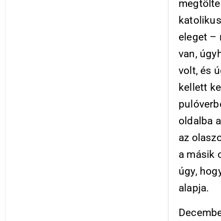
megtölte
katoliku
eleget –
van, úgy
volt, és 
kellett k
pulóverbő
oldalba a
az olasz
a másik 
úgy, hog
alapja.
December 