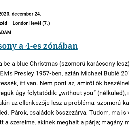
2020. december 24.
éd – Londoni levél (7.)
ÁDÁM
sony a 4-es zónában
na be a blue Christmas (szomorú karácsony lesz
 Elvis Presley 1957-ben, aztán Michael Bublé 20
essék, itt van. Nem pont az, amiről ők beszélne
egük úgy folytatódik: „without you” (nélküled), 
talán az ellenkezője lesz a probléma: szomorú k
led. Párok, családok összezárva. Tudom, ma is v
tt a szerelme, akinek meghalt a párja; magány 