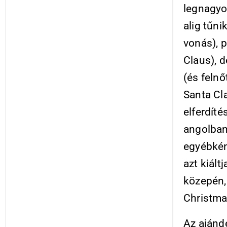
legnagyo
alig tűni
vonás), 
Claus), d
(és feln
Santa Cla
elferdíté
angolban
egyébként
azt kiált
közepén, 
Christma
Az ajánd