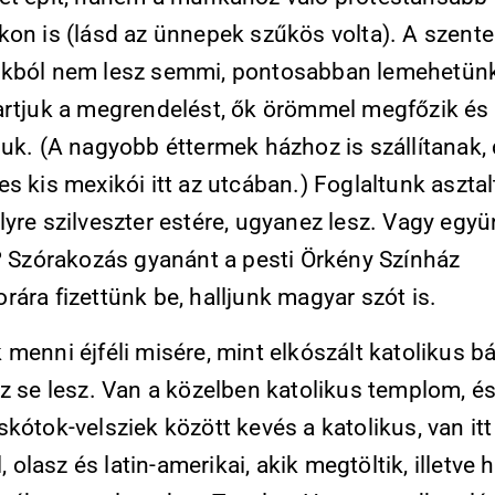
kon is (lásd az ünnepek szűkös volta). A szente
kból nem lesz semmi, pontosabban lemehetünk
artjuk a megrendelést, ők örömmel megfőzik és
uk. (A nagyobb éttermek házhoz is szállítanak, 
s kis mexikói itt az utcában.) Foglaltunk asztal
yre szilveszter estére, ugyanez lesz. Vagy egy
t? Szórakozás gyanánt a pesti Örkény Színház
ára fizettünk be, halljunk magyar szót is.
menni éjféli misére, mint elkószált katolikus b
z se lesz. Van a közelben katolikus templom, és
kótok-velsziek között kevés a katolikus, van it
l, olasz és latin-amerikai, akik megtöltik, illetve 