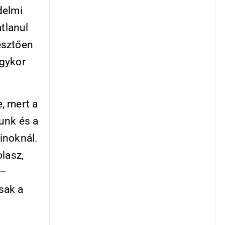
delmi
atlanul
esztően
égykor
, mert a
unk és a
inoknál.
lasz,
 –
sak a
n