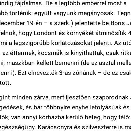
indig fájdalmas. De a legtöbb emberrel most a
ább történik: együtt vagyunk magányosak. Teg
december 19-én – a szerk.) jelentette be Boris
relnök, hogy Londont és környékét átminősítik 
mi a legszigorúbb korlátozásokat jelenti. Az ut
 az éttermek, kocsmák is kinyithattak, csak rit
lni, maszkban kellett bemenni (de az asztal melle
 venni). Ezt elnevezték 3-as zónának – de ez cs
tott.
int minden zárva, mert ijesztően szaporodnak 
edések, és bár többnyire enyhe lefolyásúak és
tók, van annyi kórházba kerülő beteg, hogy félő
 egészségügy. Karácsonyra és szilveszterre is m