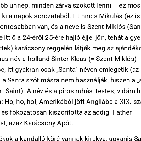
bb ünnep, minden zárva szokott lenni – ez mos
k ki a napok sorozatából. Itt nincs Mikulás (ez is 
pontosabban van, és a neve is Szent Miklós (San
e itt ő a 24-éről 25-ére hajló éjjel jön, tehát a gy
őttek) karácsony reggelén látják meg az ajándék
us név a holland Sinter Klaas (= Szent Miklós)
se, itt gyakran csak „Santa” néven emlegetik (az
 a Santa szót másra nem használják, hiszen a „
 Saint). A név és a piros ruhás, testes, vidám b
ja: Ho, ho, ho!, Amerikából jött Angliába a XIX. s
és fokozatosan kiszorította az addigi Father
st, azaz Karácsony Apót.
ékok a kandalló köré vannak kirakva, ugyanis Sa