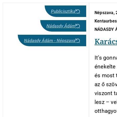
Publicisztika
Népszava, 
Kentaurbesz
Nádasdy Ádám
NÁDASDY 
Karác
Nádasdy Ádám - Népszava
It’s gon
énekelte
és most t
az ő szöv
viszont 
lesz – ve
otthagyo