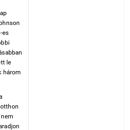
nap
 Johnson
4-es
óbbi
kásabban
tt le
ak három
a
 otthon
: nem
aradjon