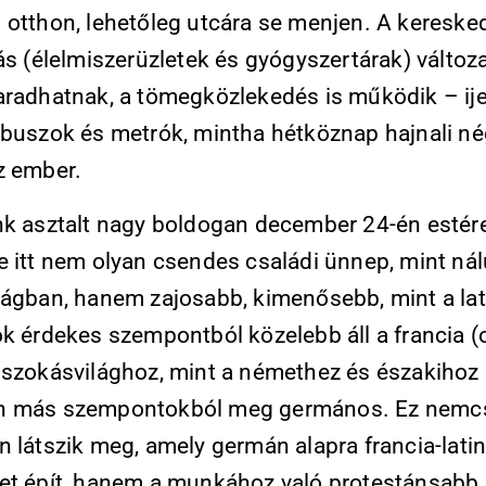
 otthon, lehetőleg utcára se menjen. A kereske
ás (élelmiszerüzletek és gyógyszertárak) változ
aradhatnak, a tömegközlekedés is működik – ij
 buszok és metrók, mintha hétköznap hajnali n
z ember.
nk asztalt nagy boldogan december 24-én estére
e itt nem olyan csendes családi ünnep, mint nál
lágban, hanem zajosabb, kimenősebb, mint a lat
k érdekes szempontból közelebb áll a francia (o
 szokásvilághoz, mint a némethez és északihoz
n más szempontokból meg germános. Ez nemc
 látszik meg, amely germán alapra francia-lati
et épít, hanem a munkához való protestánsabb