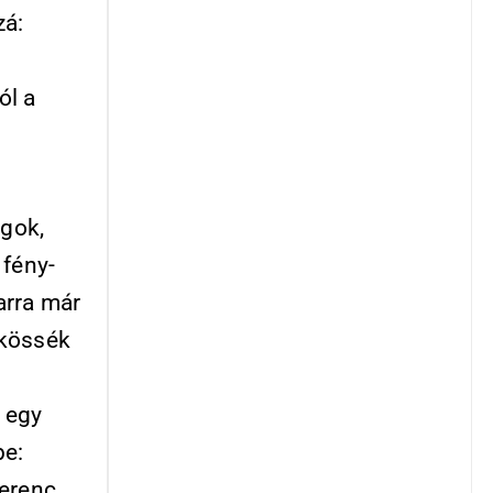
zá:
ól a
ágok,
 fény-
arra már
 kössék
 egy
be:
erenc