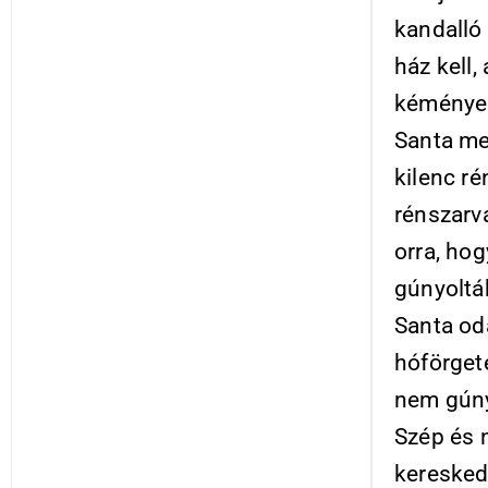
kandalló
ház kell,
kéménye 
Santa me
kilenc ré
rénszarva
orra, hog
gúnyolták
Santa oda
hóförget
nem gúny
Szép és 
keresked