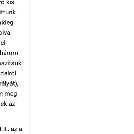
ő kis
ittunk
hideg
olva
 el
t három
aszítsuk
dalról
ályát),
én meg
nek az
itt az a