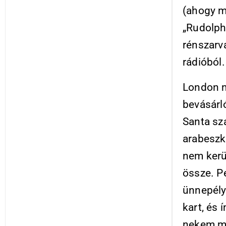
(ahogy m
„Rudolph
rénszarv
rádióból.
London mo
bevásárló
Santa sz
arabeszk
nem kerü
össze. P
ünnepél
kart, és 
nekem mé