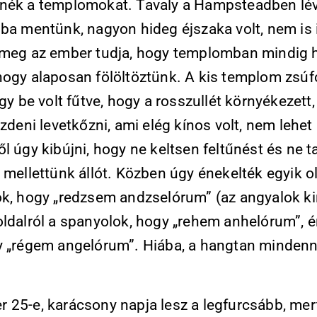
nék a templomokat. Tavaly a Hampsteadben lév
sba mentünk, nagyon hideg éjszaka volt, nem is 
 meg az ember tudja, hogy templomban mindig 
hogy alaposan fölöltöztünk. A kis templom zsúf
úgy be volt fűtve, hogy a rosszullét környékezett,
ezdeni levetkőzni, ami elég kínos volt, nem lehe
l úgy kibújni, hogy ne keltsen feltűnést és ne t
 mellettünk állót. Közben úgy énekelték egyik ol
ok, hogy „redzsem andzselórum” (az angyalok kir
oldalról a spanyolok, hogy „rehem anhelórum”, 
y „régem angelórum”. Hiába, a hangtan minden
25-e, karácsony napja lesz a legfurcsább, mert 