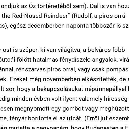
ondjuk az Óz-történetéből sem). Dal is van hoz
 the Red-Nosed Reindeer” (Rudolf, a piros orrú
as), egész decemberben naponta többször is sz
st is szépen ki van világítva, a belváros főbb
utcái fölött hatalmas fénydíszek: angyalok, vir
ánnal, rénszarvas piros orral, vagy csak pompás
ek. Ezeket még novemberben elkészítették, de 
lt sor, hogy a bekapcsolásukat népünnepéllyel
edig minden évben volt ilyen: valamely híresség
yesen megnyomott egy gombot vagy meghúzott
íme, fényár borította el az utcát. (Erről jut eszem
g mutatta a nagypapám, hogy Budapesten a F