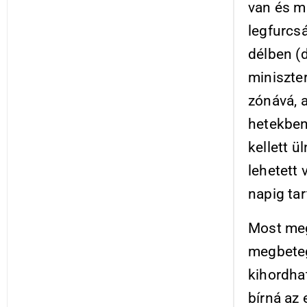
van és m
legfurcs
délben (
miniszte
zónává, a
hetekben
kellett ü
lehetett
napig tar
Most meg
megbeteg
kihordha
bírná az