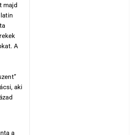
t majd
latin
ta
erekek
okat. A
szent”
ácsi, aki
zázad
nta a