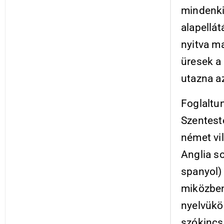
mindenki
alapellát
nyitva m
üresek a
utazna a
Foglaltu
Szentest
német vi
Anglia so
spanyol)
miközbe
nyelvükön
szókincs