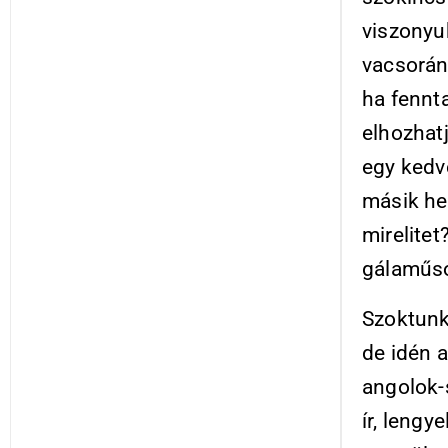
viszonyu
vacsorán
ha fennt
elhozhatj
egy kedve
másik hel
mirelite
gálaműsor
Szoktunk 
de idén a
angolok-s
ír, lengye