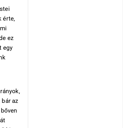
stei
 érte,
 mi
de ez
t egy
ünk
árányok,
 bár az
t bőven
hát