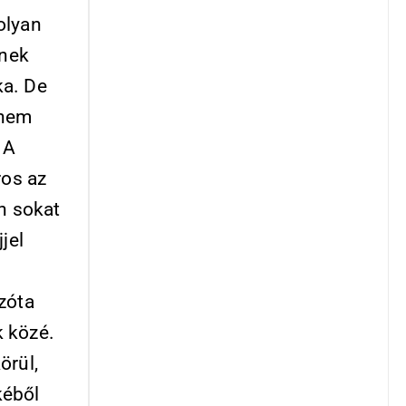
olyan
ynek
ka. De
anem
 A
ros az
n sokat
jel
zóta
k közé.
örül,
kéből