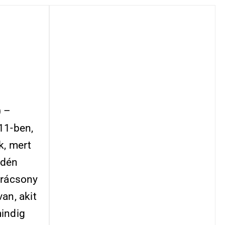
) –
11-ben,
k, mert
idén
arácsony
an, akit
mindig