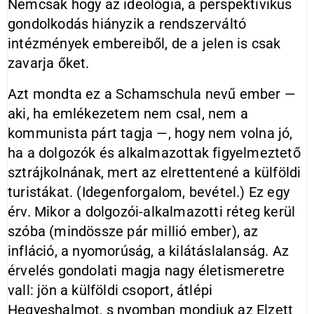
Nemcsak hogy az ideológia, a perspektivikus
gondolkodás hiányzik a rendszerváltó
intézmények embereiből, de a jelen is csak
zavarja őket.
Azt mondta ez a Schamschula nevű ember —
aki, ha emlékezetem nem csal, nem a
kommunista párt tagja —, hogy nem volna jó,
ha a dolgozók és alkalmazottak figyelmeztető
sztrájkolnának, mert az elrettentené a külföldi
turistákat. (Idegenforgalom, bevétel.) Ez egy
érv. Mikor a dolgozói-alkalmazotti réteg kerül
szóba (mindössze pár millió ember), az
infláció, a nyomorúság, a kilátáslalanság. Az
érvelés gondolati magja nagy életismeretre
vall: jön a külföldi csoport, átlépi
Hegyeshalmot, s nyomban mondjuk az Elzett