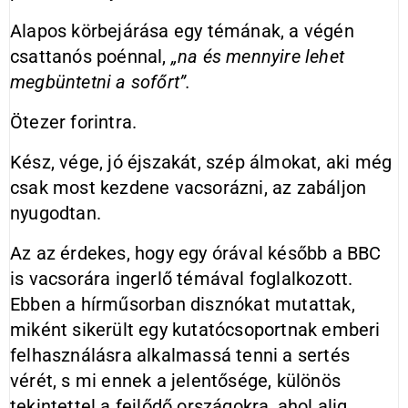
Alapos körbejárása egy témának, a végén
csattanós poénnal,
„na
és mennyire lehet
megbüntetni a sofőrt”.
Ötezer forintra.
Kész, vége, jó éjszakát, szép álmokat, aki még
csak most kezdene vacsorázni, az zabáljon
nyugodtan.
Az az érdekes, hogy egy órával később a BBC
is vacsorára ingerlő témával foglalkozott.
Ebben a hírműsorban disznókat mutattak,
miként sikerült egy kutatócsoportnak emberi
felhasználásra alkalmassá tenni a sertés
vérét, s mi ennek a jelentősége, különös
tekintettel a fejlődő országokra, ahol alig