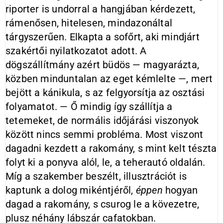
riporter is undorral a hangjában kérdezett,
rámenősen, hitelesen, mindazonáltal
tárgyszerűen. Elkapta a sofőrt, aki mindjárt
szakértői nyilatkozatot adott. A
dögszállítmány azért büdös — magyarázta,
közben minduntalan az eget kémlelte —, mert
bejött a kánikula, s az felgyorsítja az osztási
folyamatot. — Ő mindig így szállítja a
tetemeket, de normális időjárási viszonyok
között nincs semmi probléma. Most viszont
dagadni kezdett a rakomány, s mint kelt tészta
folyt ki a ponyva alól, le, a teherautó oldalán.
Míg a szakember beszélt, illusztrációt is
kaptunk a dolog mikéntjéről,
éppen
hogyan
dagad a rakomány, s csurog le a kövezetre,
plusz néhány lábszár cafatokban.