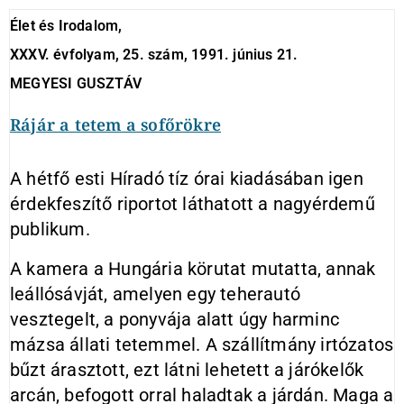
Élet és Irodalom,
XXXV. évfolyam, 25. szám, 1991. június 21.
MEGYESI GUSZTÁV
Rájár a tetem a sofőrökre
A hétfő esti Híradó tíz órai kiadásában igen
érdekfeszítő riportot láthatott a nagyérdemű
publikum.
A kamera a Hungária körutat mutatta, annak
leállósávját, amelyen egy teherautó
vesztegelt, a ponyvája alatt úgy harminc
mázsa állati tetemmel. A szállítmány irtózatos
bűzt árasztott, ezt látni lehetett a járókelők
arcán, befogott orral haladtak a járdán. Maga a