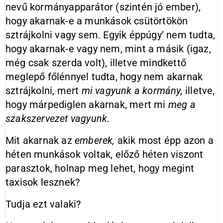
nevű kormányapparátor (szintén jó ember),
hogy akarnak-e a munkások csütörtökön
sztrájkolni vagy sem. Egyik éppúgy’ nem tudta,
hogy akarnak-e vagy nem, mint a másik (igaz,
még csak szerda volt), illetve mindkettő
meglepő főlénnyel tudta, hogy nem akarnak
sztrájkolni, mert
mi vagyunk a kormány,
illetve,
hogy márpediglen akarnak, mert mi
meg a
szakszervezet vagyunk.
Mit akarnak az
emberek,
akik most épp azon a
héten munkások voltak, előző héten viszont
parasztok, holnap meg lehet, hogy megint
taxisok lesznek?
Tudja ezt valaki?