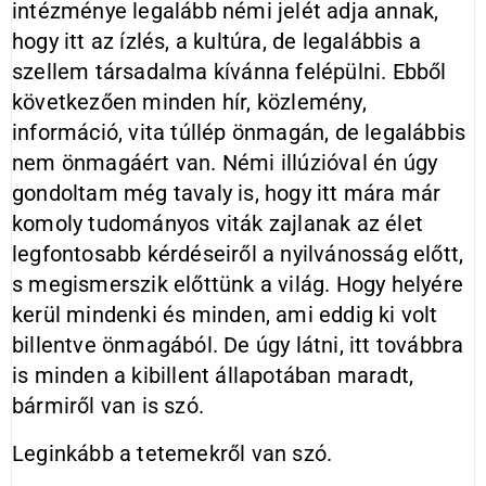
intézménye legalább némi jelét adja annak,
hogy itt az ízlés, a kultúra, de legalábbis a
szellem társadalma kívánna felépülni. Ebből
következően minden hír, közlemény,
információ, vita túllép önmagán, de legalábbis
nem önmagáért van. Némi illúzióval én úgy
gondoltam még tavaly is, hogy itt mára már
komoly tudományos viták zajlanak az élet
legfontosabb kérdéseiről a nyilvánosság előtt,
s megismerszik előttünk a világ. Hogy helyére
kerül mindenki és minden, ami eddig ki volt
billentve önmagából. De úgy látni, itt továbbra
is minden a kibillent állapotában maradt,
bármiről van is szó.
Leginkább a tetemekről van szó.