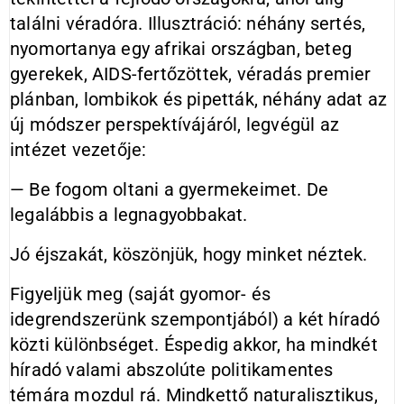
találni véradóra. Illusztráció: néhány sertés,
nyomortanya egy afrikai országban, beteg
gyerekek, AIDS-fertőzöttek, véradás premier
plánban, lombikok és pipetták, néhány adat az
új módszer perspektívájáról, legvégül az
intézet vezetője:
— Be fogom oltani a gyermekeimet. De
legalábbis a legnagyobbakat.
Jó éjszakát, köszönjük, hogy minket néztek.
Figyeljük meg (saját gyomor- és
idegrendszerünk szempontjából) a két híradó
közti különbséget. Éspedig akkor, ha mindkét
híradó valami abszolúte politikamentes
témára mozdul rá. Mindkettő naturalisztikus,