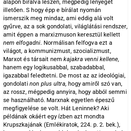
alapon bírálva lészen, mégpedig lényegét
illetően. S hogy épp e bírálat nyomán
ismerszik meg mindaz, ami eddig alá volt
gyűrve, az a sok gondolati, világlátási rendszer,
amit éppen a marxizmuson keresztül kellett
nem elfogadni.
Normálisan felfogva ezt a
világot, a kommunizmust, szocializmust,
Marxot és társait nem
kajakra venni kellene,
hanem egy logikusabbal, szabadabbal,
igazabbal feledtetni. De most az az ideológiai,
gondolati
non plus
ultra,
hogy amiről szó van,
az rossz, mégpedig annyira, hogy abból semmi
se használható. Marxnak egyetlen épeszű
megfigyelése se volt. Hát Leninnek? Aki
példának okáért egy ízben azt mondta
Krupszkajának (Emlékiratok, 224. p. 2. bek.),