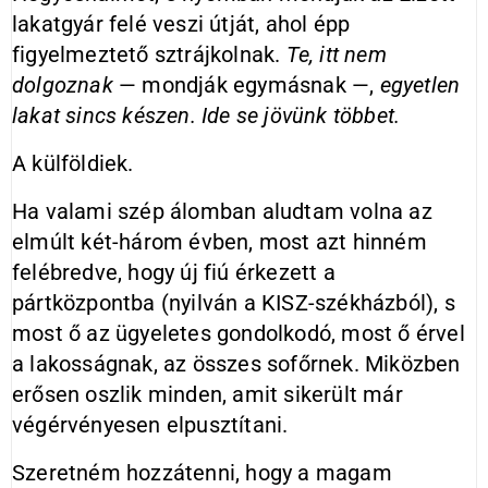
lakatgyár felé veszi útját, ahol épp
figyelmeztető sztrájkolnak.
Te, itt nem
dolgoznak
— mondják egymásnak —,
egyetlen
lakat sincs készen. Ide se jövünk többet.
A külföldiek.
Ha valami szép álomban aludtam volna az
elmúlt két-három évben, most azt hinném
felébredve, hogy új fiú érkezett a
pártközpontba (nyilván a KISZ-székházból), s
most ő az ügyeletes gondolkodó, most ő érvel
a lakosságnak, az összes sofőrnek. Miközben
erősen oszlik minden, amit sikerült már
végérvényesen elpusztítani.
Szeretném hozzátenni, hogy a magam