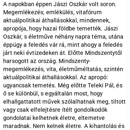
A napokban éppen Jászi Oszkár volt soron.
Megemlékezés, emlékülés, vitafórum
aktuálpolitikai áthallásokkal, mindennek,
apropója, hogy hazai földbe temették. Jászi
Oszkár, s életműve néhány napra téma, utána
éppúgy a feledés vár rá, mint ahogy a feledés
járt neki évtizedeken át. Előtte Mindszentytől
harsogott az ország. Mindszenty-
megemlékezés, vita, életműméltatás, szintén
aktuálpolitikai áthallásokkal. Az apropó:
ugyancsak temetés. Még előtte Teleki Pál, és
ő se különbül, s egyáltalán most, hogy
elhallgattatott művek szólalhatnak meg, tiltott
vagy csak elfelejtésre ítélt gondolkodók
gondolatai kelhetnek életre, eltemetve
maradnak. Nem kelnek életre. A kihantolás és