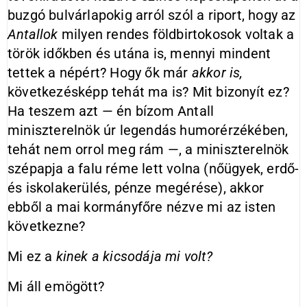
buzgó bulvárlapokig arról szól a riport, hogy az
Antallok
milyen rendes földbirtokosok voltak a
török időkben és utána is, mennyi mindent
tettek a népért? Hogy ők már
akkor is,
következésképp tehát ma is? Mit bizonyít ez?
Ha teszem azt — én bízom Antall
miniszterelnök úr legendás humorérzékében,
tehát nem orrol meg rám —, a miniszterelnök
szépapja a falu réme lett volna (nőügyek, erdő-
és iskolakerülés, pénze megérése), akkor
ebből a mai kormányfőre nézve mi az isten
következne?
Mi ez a
kinek a kicsodája mi volt?
Mi áll emögött?