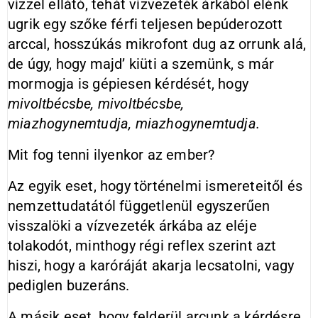
vízzel ellátó, tehát vízvezeték árkából elénk
ugrik egy szőke férfi teljesen bepúderozott
arccal, hosszúkás mikrofont dug az orrunk alá,
de úgy, hogy majd’ kiüti a szemünk, s már
mormogja is gépiesen kérdését, hogy
mivoltbécsbe
, mivoltbécsbe,
miazhogynemtudja, miazhogynemtudja.
Mit fog tenni ilyenkor az ember?
Az egyik eset, hogy történelmi ismereteitől és
nemzettudatától függetlenül egyszerűen
visszalöki a vízvezeték árkába az eléje
tolakodót, minthogy régi reflex szerint azt
hiszi, hogy a karóráját akarja lecsatolni, vagy
pediglen buzeráns.
A másik eset, hogy felderül arcunk a kérdésre,