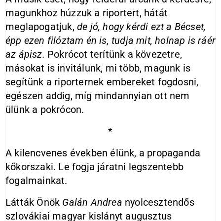
magunkhoz húzzuk a riportert, hátát
meglapogatjuk,
de jó, hogy kérdi ezt a Bécset,
épp ezen filóztam én is, tudja mit, holnap is ráér
az ápisz.
Pokrócot terítünk a kövezetre,
másokat is invitálunk, mi több, magunk is
segítünk a riporternek embereket fogdosni,
egészen addig, míg mindannyian ott nem
ülünk a pokrócon.
*
A kilencvenes években élünk, a propaganda
kőkorszaki. Le fogja járatni legszentebb
fogalmainkat.
Látták Önök
Galán
Andrea
nyolcesztendős
szlovákiai magyar kislányt augusztus