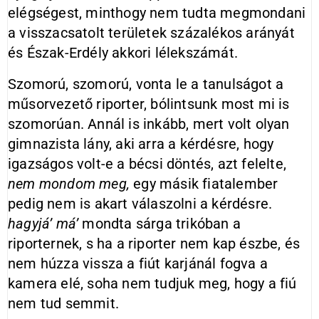
elégségest, minthogy nem tudta megmondani
a visszacsatolt területek százalékos arányát
és Észak-Erdély akkori lélekszámát.
Szomorú, szomorú, vonta le a tanulságot a
műsorvezető riporter, bólintsunk most mi is
szomorúan. Annál is inkább, mert volt olyan
gimnazista lány, aki arra a kérdésre, hogy
igazságos volt-e a bécsi döntés, azt felelte,
nem
mondom meg,
egy másik fiatalember
pedig nem is akart válaszolni a kérdésre.
hagyjá
’ má’
mondta sárga trikóban a
riporternek, s ha a riporter nem kap észbe, és
nem húzza vissza a fiút karjánál fogva a
kamera elé, soha nem tudjuk meg, hogy a fiú
nem tud semmit.