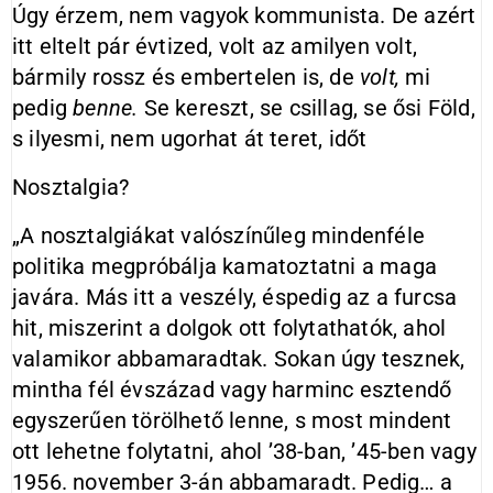
Úgy érzem, nem vagyok kommunista. De azért
itt eltelt pár évtized, volt az amilyen volt,
bármily rossz és embertelen is, de
volt,
mi
pedig
benne.
Se kereszt, se csillag, se ősi Föld,
s ilyesmi, nem ugorhat át teret, időt
Nosztalgia?
„A nosztalgiákat valószínűleg mindenféle
politika megpróbálja kamatoztatni a maga
javára. Más itt a veszély, éspedig az a furcsa
hit, miszerint a dolgok ott folytathatók, ahol
valamikor abbamaradtak. Sokan úgy tesznek,
mintha fél évszázad vagy harminc esztendő
egyszerűen törölhető lenne, s most mindent
ott lehetne folytatni, ahol ’38-ban, ’45-ben vagy
1956. november 3-án abbamaradt. Pedig… a