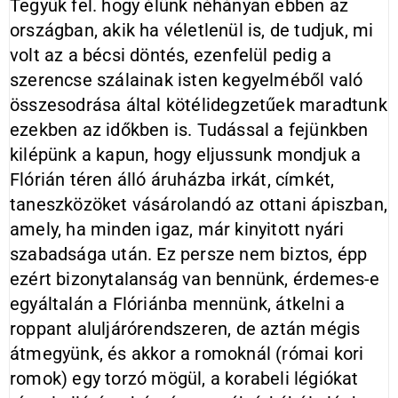
Tegyük fel. hogy élünk néhányan ebben az
országban, akik ha véletlenül is, de tudjuk, mi
volt az a bécsi döntés, ezenfelül pedig a
szerencse szálainak isten kegyelméből való
összesodrása által kötélidegzetűek maradtunk
ezekben az időkben is. Tudással a fejünkben
kilépünk a kapun, hogy eljussunk mondjuk a
Flórián téren álló áruházba irkát, címkét,
taneszközöket vásárolandó az ottani ápiszban,
amely, ha minden igaz, már kinyitott nyári
szabadsága után. Ez persze nem biztos, épp
ezért bizonytalanság van bennünk, érdemes-e
egyáltalán a Flóriánba mennünk, átkelni a
roppant aluljárórendszeren, de aztán mégis
átmegyünk, és akkor a romoknál (római kori
romok) egy torzó mögül, a korabeli légiókat