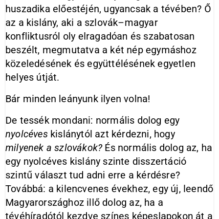
huszadika előestéjén, ugyancsak a tévében? Ő
az a kislány, aki a szlovák–magyar
konfliktusról oly elragadóan és szabatosan
beszélt, megmutatva a két nép egymáshoz
közeledésének és együttélésének egyetlen
helyes útját.
Bár minden leányunk ilyen volna!
De tessék mondani: normális dolog egy
nyolcéves
kislánytól azt kérdezni, hogy
milyenek a szlovákok?
És normális dolog az, ha
egy nyolcéves kislány szinte disszertáció
szintű választ tud adni erre a kérdésre?
Továbbá: a kilencvenes évekhez, egy új, leendő
Magyarországhoz illő dolog az, ha a
tévéhíradótól kezdve színes képeslapokon át a