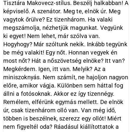
Tisztára Makovecz-stílus. Beszélj halkabban! A
képviselő. A szenátor. Meg te, elnök úr. Meg
vagytok őrülve? Ez tizenhárom. Ha valaki
megszámolja, nézhetjük magunkat. Vegyünk
ki egyet! Nem lehet, már szólva van.
Hogyhogy? Már szóltunk nekik. Inkább tegyünk
be még valakit! Egy nőt. Honnan vegyek én
most nőt? Hát a nőszövetség elnöke? Itt van?
Megkérdem. Igen, itt van. Melyik? Az a
miniszoknyás. Nem számít, ne hajoljon nagyon
előre, amikor vágja. Különben sem háttal fog
állni a fotósoknak. Akkor ez így tizennégy.
Remélem, elférünk egymás mellett. De elnök
úr, csak tizenhárom olló van. Van még idő,
többen is beszélnek, szerezz egy ollót! Miért
nem figyeltél oda? Ráadásul kiállítottatok a