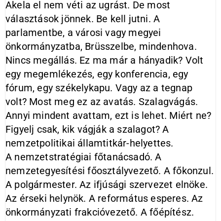
Akela el nem véti az ugrást. De most
választások jönnek. Be kell jutni. A
parlamentbe, a városi vagy megyei
önkormányzatba, Brüsszelbe, mindenhova.
Nincs megállás. Ez ma már a hányadik? Volt
egy megemlékezés, egy konferencia, egy
fórum, egy székelykapu. Vagy az a tegnap
volt? Most meg ez az avatás. Szalagvágás.
Annyi mindent avattam, ezt is lehet. Miért ne?
Figyelj csak, kik vágják a szalagot? A
nemzetpolitikai államtitkár-helyettes.
A nemzetstratégiai főtanácsadó. A
nemzetegyesítési főosztályvezető. A főkonzul.
A polgármester. Az ifjúsági szervezet elnöke.
Az érseki helynök. A református esperes. Az
önkormányzati frakcióvezető. A főépítész.