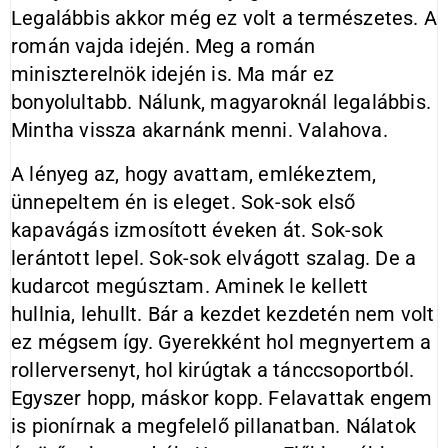
Legalábbis akkor még ez volt a természetes. A
román vajda idején. Meg a román
miniszterelnök idején is. Ma már ez
bonyolultabb. Nálunk, magyaroknál legalábbis.
Mintha vissza akarnánk menni. Valahova.
A lényeg az, hogy avattam, emlékeztem,
ünnepeltem én is eleget. Sok-sok első
kapavágás izmosított éveken át. Sok-sok
lerántott lepel. Sok-sok elvágott szalag. De a
kudarcot megúsztam. Aminek le kellett
hullnia, lehullt. Bár a kezdet kezdetén nem volt
ez mégsem így. Gyerekként hol megnyertem a
rollerversenyt, hol kirúgtak a tánccsoportból.
Egyszer hopp, máskor kopp. Felavattak engem
is pionírnak a megfelelő pillanatban. Nálatok