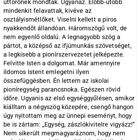
úttörőnek mondták. Ugyanaz. Előbb-utóbb
mindenkit felavattak, kivéve az
osztályismétlőket. Viselni kellett a piros
nyakkendőt állandóan. Háromszögű volt, de
nem egyenlő oldalú. A legnagyobb szög a
pártot, a középső az ifjúmunkás szövetséget,
a legkisebb a pionírszervezetet jelképezte.
Felvitte Isten a dolgomat. Már amennyire
ildomos Istent emlegetni ilyen
összefüggésben. Én lettem az iskolai
pioníregység parancsnoka. Egészen rövid
időre. Ugyanis az első egységgyűlésen, amikor
kiálltam a négyszög közepére, csengő hangon
úgy nyitottam meg az ünnepi eseményt, hogy
be is zártam: „Egység, zászlókivitelre vigyázz!”
Nem sikerült megmagyaráznom, hogy nem