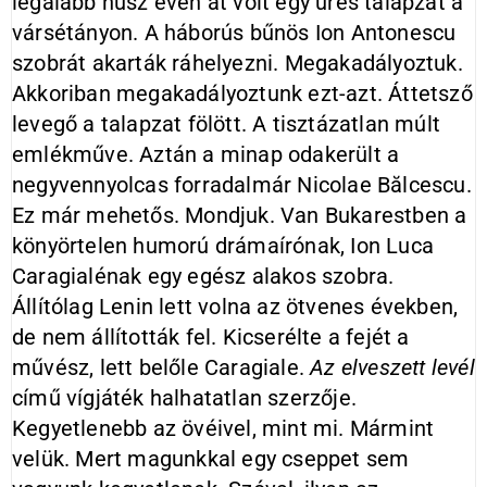
legalább húsz éven át volt egy üres talapzat a
vársétányon. A háborús bűnös Ion Antonescu
szobrát akarták ráhelyezni. Megakadályoztuk.
Akkoriban megakadályoztunk ezt-azt. Áttetsző
levegő a talapzat fölött. A tisztázatlan múlt
emlékműve. Aztán a minap odakerült a
negyvennyolcas forradalmár Nicolae Bălcescu.
Ez már mehetős. Mondjuk. Van Bukarestben a
könyörtelen humorú drámaírónak, Ion Luca
Caragialénak egy egész alakos szobra.
Állítólag Lenin lett volna az ötvenes években,
de nem állították fel. Kicserélte a fejét a
művész, lett belőle Caragiale.
Az elveszett levél
című vígjáték halhatatlan szerzője.
Kegyetlenebb az övéivel, mint mi. Mármint
velük. Mert magunkkal egy cseppet sem