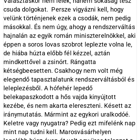
Választáskor nem lélek, hanem sokaság tesz
csuda dolgokat. Persze vigyázni kell, hogy
velünk történjenek ezek a csodák, nem pedig
másokkal. És nem úgy, ahogy a rendszerváltás
hajnalán az egyik román miniszterelnökkel, aki
éppen a soros lovas szobrot leplezte volna le,
de hiába húzta előbb fél kézzel, aztán
mindkettővel a zsinórt. Rángatta
kétségbeesetten. Csakhogy nem volt még
elegendő tapasztalatunk rendszerváltásból és
leleplezésből. A hófehér lepedő
belekapaszkodott a hős vajda kinyújtott
kezébe, és nem akarta elereszteni. Késett az
iránymutatás. Mármint az egykori uralkodóé.
Keletre vagy nyugatra? Pedig ezt mifelénk nap
mint nap tudni kell. Marosvásárhelyen