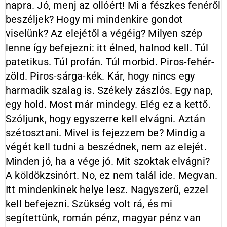
napra. Jó, menj az ollóért! Mi a fészkes fenéről
beszéljek? Hogy mi mindenkire gondot
viselünk? Az elejétől a végéig? Milyen szép
lenne így befejezni: itt élned, halnod kell. Túl
patetikus. Túl profán. Túl morbid. Piros-fehér-
zöld. Piros-sárga-kék. Kár, hogy nincs egy
harmadik szalag is. Székely zászlós. Egy nap,
egy hold. Most már mindegy. Elég ez a kettő.
Szóljunk, hogy egyszerre kell elvágni. Aztán
szétosztani. Mivel is fejezzem be? Mindig a
végét kell tudni a beszédnek, nem az elejét.
Minden jó, ha a vége jó. Mit szoktak elvágni?
A köldökzsinórt. No, ez nem talál ide. Megvan.
Itt mindenkinek helye lesz. Nagyszerű, ezzel
kell befejezni. Szükség volt rá, és mi
segítettünk, román pénz, magyar pénz van