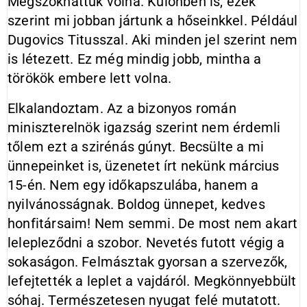
Megszokhattuk volna. Különben is, ezek
szerint mi jobban jártunk a hőseinkkel. Például
Dugovics Titusszal. Aki minden jel szerint nem
is létezett. Ez még mindig jobb, mintha a
törökök embere lett volna.
Elkalandoztam. Az a bizonyos román
miniszterelnök igazság szerint nem érdemli
tőlem ezt a szirénás gúnyt. Becsülte a mi
ünnepeinket is, üzenetet írt nekünk március
15-én. Nem egy időkapszulába, hanem a
nyilvánosságnak. Boldog ünnepet, kedves
honfitársaim! Nem semmi. De most nem akart
lelepleződni a szobor. Nevetés futott végig a
sokaságon. Felmásztak gyorsan a szervezők,
lefejtették a leplet a vajdáról. Megkönnyebbült
sóhaj. Természetesen nyugat felé mutatott.