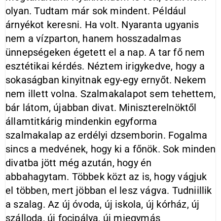
olyan. Tudtam már sok mindent. Például
árnyékot keresni. Ha volt. Nyaranta ugyanis
nem a vízparton, hanem hosszadalmas
ünnepségeken égetett el a nap. A tar fő nem
esztétikai kérdés. Néztem irigykedve, hogy a
sokaságban kinyitnak egy-egy ernyőt. Nekem
nem illett volna. Szalmakalapot sem tehettem,
bár látom, újabban divat. Miniszterelnöktől
államtitkárig mindenkin egyforma
szalmakalap az erdélyi dzsemborin. Fogalma
sincs a medvének, hogy ki a főnök. Sok minden
divatba jött még azután, hogy én
abbahagytam. Többek közt az is, hogy vágjuk
el többen, mert jöbban el lesz vágva. Tudniillik
a szalag. Az új óvoda, új iskola, új kórház, új
szálloda, új focipálya, új miegymás