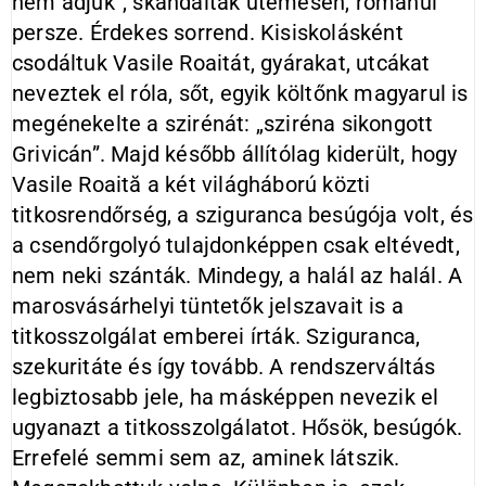
nem adjuk”, skandálták ütemesen, románul
persze. Érdekes sorrend. Kisiskolásként
csodáltuk Vasile Roaitát, gyárakat, utcákat
neveztek el róla, sőt, egyik költőnk magyarul is
megénekelte a szirénát: „sziréna sikongott
Grivicán”. Majd később állítólag kiderült, hogy
Vasile Roaită a két világháború közti
titkosrendőrség, a sziguranca besúgója volt, és
a csendőrgolyó tulajdonképpen csak eltévedt,
nem neki szánták. Mindegy, a halál az halál. A
marosvásárhelyi tüntetők jelszavait is a
titkosszolgálat emberei írták. Sziguranca,
szekuritáte és így tovább. A rendszerváltás
legbiztosabb jele, ha másképpen nevezik el
ugyanazt a titkosszolgálatot. Hősök, besúgók.
Errefelé semmi sem az, aminek látszik.