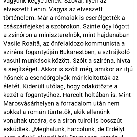
vagyunk kegyetlenek. Szóval, ilyen az
elveszett Lenin. Vagyis az elveszett
történelem. Már a rómaiak is cserélgették a
császárfejeket a szobrokon. Szinte úgy lógott
a zsinóron a miniszterelnök, mint hajdanában
Vasile Roaită, az önfeláldozó kommunista a
sziréna fogantyúján Bukarestben, a sztrájkoló
vasúti munkások között. Szólt a sziréna, hívta
a segítséget. Akkor is szólt még, amikor az ifjú
hősnek a csendőrgolyók már kioltották az
életét. Kiderült utólag, hogy odakötözte a
kezét a fogantyúhoz. Harcolt holtában is. Mint
Marosvásárhelyen a forradalom után nem
sokkal a román tüntetők, akik ellenünk
vonultak utcára, és a síron túlról is bosszút
esküdtek. „Meghalunk, harcolunk, de Erdélyt