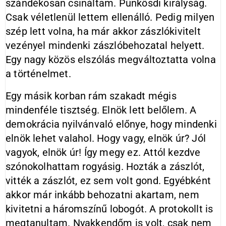
szándékosan csináltam. Pünkösdi királyság.
Csak véletlenül lettem ellenálló. Pedig milyen
szép lett volna, ha már akkor zászlókivitelt
vezényel mindenki zászlóbehozatal helyett.
Egy nagy közös elszólás megváltoztatta volna
a történelmet.
Egy másik korban rám szakadt mégis
mindenféle tisztség. Elnök lett belőlem. A
demokrácia nyilvánvaló előnye, hogy mindenki
elnök lehet valahol. Hogy vagy, elnök úr? Jól
vagyok, elnök úr! Így megy ez. Attól kezdve
szónokolhattam rogyásig. Hozták a zászlót,
vitték a zászlót, ez sem volt gond. Egyébként
akkor már inkább behozatni akartam, nem
kivitetni a háromszínű lobogót. A protokollt is
megtanultam. Nyakkendőm is volt, csak nem