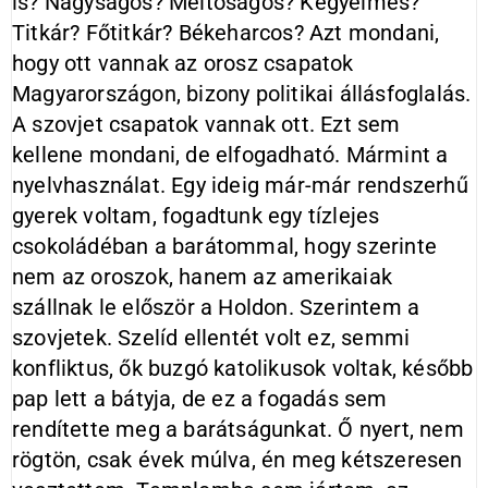
is? Nagyságos? Méltóságos? Kegyelmes?
Titkár? Főtitkár? Békeharcos? Azt mondani,
hogy ott vannak az orosz csapatok
Magyarországon, bizony politikai állásfoglalás.
A szovjet csapatok vannak ott. Ezt sem
kellene mondani, de elfogadható. Mármint a
nyelvhasználat. Egy ideig már-már rendszerhű
gyerek voltam, fogadtunk egy tízlejes
csokoládéban a barátommal, hogy szerinte
nem az oroszok, hanem az amerikaiak
szállnak le először a Holdon. Szerintem a
szovjetek. Szelíd ellentét volt ez, semmi
konfliktus, ők buzgó katolikusok voltak, később
pap lett a bátyja, de ez a fogadás sem
rendítette meg a barátságunkat. Ő nyert, nem
rögtön, csak évek múlva, én meg kétszeresen