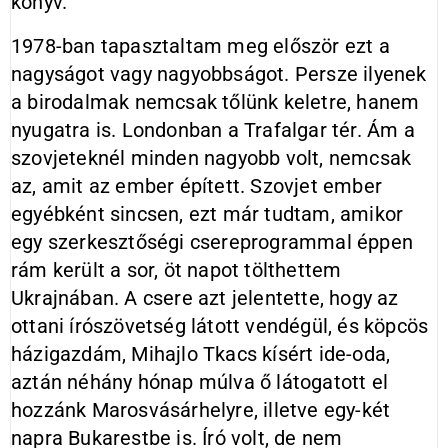
könyv.
1978-ban tapasztaltam meg először ezt a
nagyságot vagy nagyobbságot. Persze ilyenek
a birodalmak nemcsak tőlünk keletre, hanem
nyugatra is. Londonban a Trafalgar tér. Ám a
szovjeteknél minden nagyobb volt, nemcsak
az, amit az ember épített. Szovjet ember
egyébként sincsen, ezt már tudtam, amikor
egy szerkesztőségi csereprogrammal éppen
rám került a sor, öt napot tölthettem
Ukrajnában. A csere azt jelentette, hogy az
ottani írószövetség látott vendégül, és köpcös
házigazdám, Mihajlo Tkacs kísért ide-oda,
aztán néhány hónap múlva ő látogatott el
hozzánk Marosvásárhelyre, illetve egy-két
napra Bukarestbe is. Író volt, de nem