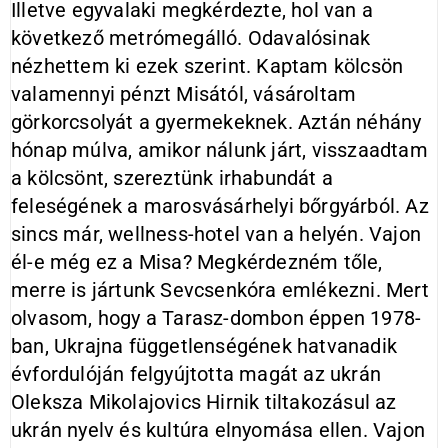
Illetve egyvalaki megkérdezte, hol van a
következő metrómegálló. Odavalósinak
nézhettem ki ezek szerint. Kaptam kölcsön
valamennyi pénzt Misától, vásároltam
görkorcsolyát a gyermekeknek. Aztán néhány
hónap múlva, amikor nálunk járt, visszaadtam
a kölcsönt, szereztünk irhabundát a
feleségének a marosvásárhelyi bőrgyárból. Az
sincs már, wellness-hotel van a helyén. Vajon
él-e még ez a Misa? Megkérdezném tőle,
merre is jártunk Sevcsenkóra emlékezni. Mert
olvasom, hogy a Tarasz-dombon éppen 1978-
ban, Ukrajna függetlenségének hatvanadik
évfordulóján felgyújtotta magát az ukrán
Oleksza Mikolajovics Hirnik tiltakozásul az
ukrán nyelv és kultúra elnyomása ellen. Vajon