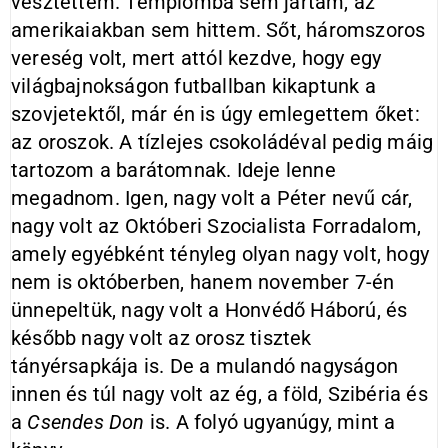
vesztettem. Templomba sem jártam, az
amerikaiakban sem hittem. Sőt, háromszoros
vereség volt, mert attól kezdve, hogy egy
világbajnokságon futballban kikaptunk a
szovjetektől, már én is úgy emlegettem őket:
az oroszok. A tízlejes csokoládéval pedig máig
tartozom a barátomnak. Ideje lenne
megadnom. Igen, nagy volt a Péter nevű cár,
nagy volt az Októberi Szocialista Forradalom,
amely egyébként tényleg olyan nagy volt, hogy
nem is októberben, hanem november 7-én
ünnepeltük, nagy volt a Honvédő Háború, és
később nagy volt az orosz tisztek
tányérsapkája is. De a mulandó nagyságon
innen és túl nagy volt az ég, a föld, Szibéria és
a
Csendes Don
is. A folyó ugyanúgy, mint a