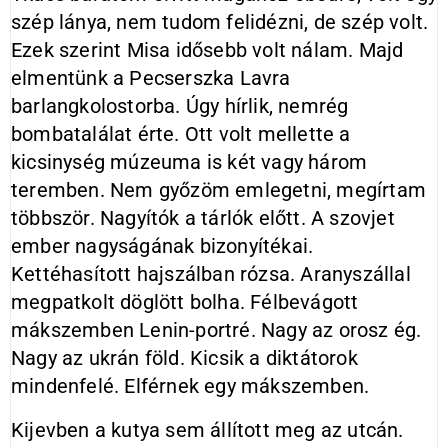
szép lánya, nem tudom felidézni, de szép volt.
Ezek szerint Misa idősebb volt nálam. Majd
elmentünk a Pecserszka Lavra
barlangkolostorba. Úgy hírlik, nemrég
bombatalálat érte. Ott volt mellette a
kicsinység múzeuma is két vagy három
teremben. Nem győzöm emlegetni, megírtam
többször. Nagyítók a tárlók előtt. A szovjet
ember nagyságának bizonyítékai.
Kettéhasított hajszálban rózsa. Aranyszállal
megpatkolt döglött bolha. Félbevágott
mákszemben Lenin-portré. Nagy az orosz ég.
Nagy az ukrán föld. Kicsik a diktátorok
mindenfelé. Elférnek egy mákszemben.
Kijevben a kutya sem állított meg az utcán.