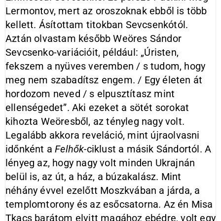
Lermontov, mert az oroszoknak ebből is több
kellett. Ásítottam titokban Sevcsenkótól.
Aztán olvastam később Weöres Sándor
Sevcsenko-variációit, például: „Úristen,
fekszem a nyüves veremben / s tudom, hogy
meg nem szabadítsz engem. / Egy életen át
hordozom neved / s elpusztítasz mint
ellenségedet”. Aki ezeket a sötét sorokat
kihozta Weöresből, az tényleg nagy volt.
Legalább akkora reveláció, mint újraolvasni
időnként a
Felhők-
ciklust a másik Sándortól. A
lényeg az, hogy nagy volt minden Ukrajnán
belül is, az út, a ház, a búzakalász. Mint
néhány évvel ezelőtt Moszkvában a járda, a
templomtorony és az esőcsatorna. Az én Misa
Tkacs barátom elvitt magához ebédre, volt egy