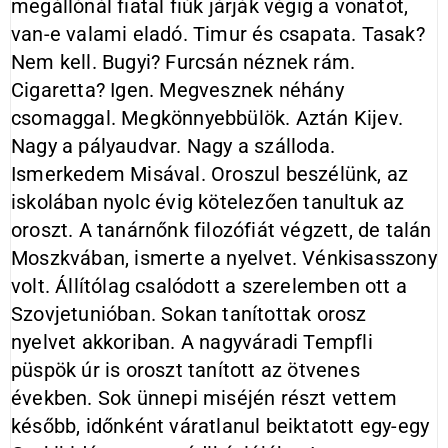
megállónál fiatal fiúk járják végig a vonatot,
van-e valami eladó. Timur és csapata. Tasak?
Nem kell. Bugyi? Furcsán néznek rám.
Cigaretta? Igen. Megvesznek néhány
csomaggal. Megkönnyebbülök. Aztán Kijev.
Nagy a pályaudvar. Nagy a szálloda.
Ismerkedem Misával. Oroszul beszélünk, az
iskolában nyolc évig kötelezően tanultuk az
oroszt. A tanárnőnk filozófiát végzett, de talán
Moszkvában, ismerte a nyelvet. Vénkisasszony
volt. Állítólag csalódott a szerelemben ott a
Szovjetunióban. Sokan tanítottak orosz
nyelvet akkoriban. A nagyváradi Tempfli
püspök úr is oroszt tanított az ötvenes
években. Sok ünnepi miséjén részt vettem
később, időnként váratlanul beiktatott egy-egy