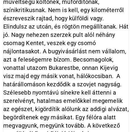
műveltségű költőnek, műfordítónak,
színikritikusnak. Nem is kell, egy kilométerről
észreveszik rajtad, hogy külföldi vagy.
Elindulsz az utcán, és rögtön megállítanak. Hát
jó. Nagy nehezen szerzek pult alól néhány
csomag Kentet, veszek egy csomó
nájlontasakot. A bugyivásárlást nem vállalom,
azt a feleségemre bízom. Becsomagolok,
vonattal utazom Bukarestbe, onnan Kijevig
visz majd egy másik vonat, hálókocsiban. A
határállomáson kezdődik a szovjet nagyság.
Szélesebb nyomtávú sínekre kell áttenni a
szerelvényt, hatalmas emelőkkel megemelik
az egészet, kigördítik alólunk az addigi alvázat,
begördítenek egy másikat. Egy félóra alatt
megvagyunk, megyünk tovább. A következő