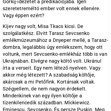
Gorkij-idézetet a prédikációjába. Igen
szeretetreméltó ember volt ennek ellenére.
Vagy éppen ezért?
Kijev nagy volt, Misa Tkacs kicsi. De
szolgálatkész. Elvitt Tarasz Sevcsenko
emlékmúzeumához a Dnyeper mellé, a Tarasz-
dombra, legalábbis úgy emlékszem, hogy ott
voltunk, mert Sevcsenko-emlékház több is van
Ukrajnában. Elvégre nagy költő volt. Ukránul
írta a verseit. Egy nem létező nyelven. Vagy
akkor még létezett? A szabadság költője,
akárcsak a mi Petőfink. Kortársak voltak.
Szégyellem, de nem nagyon érdekelt.
Mindenkinek van egy ilyen költője a
tizenkilencedik században. Mickiewicz.
Eminescu. Sevcsenko. És persze Puskin. Meg