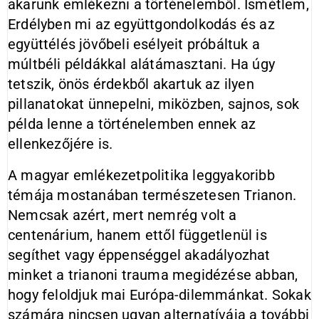
akarunk emlékezni a történelemből. Ismétlem,
Erdélyben mi az együttgondolkodás és az
együttélés jövőbeli esélyeit próbáltuk a
múltbéli példákkal alátámasztani. Ha úgy
tetszik, önös érdekből akartuk az ilyen
pillanatokat ünnepelni, miközben, sajnos, sok
példa lenne a történelemben ennek az
ellenkezőjére is.
A magyar emlékezetpolitika leggyakoribb
témája mostanában természetesen Trianon.
Nemcsak azért, mert nemrég volt a
centenárium, hanem ettől függetlenül is
segíthet vagy éppenséggel akadályozhat
minket a trianoni trauma megidézése abban,
hogy feloldjuk mai Európa-dilemmánkat. Sokak
számára nincsen ugyan alternatívája a további