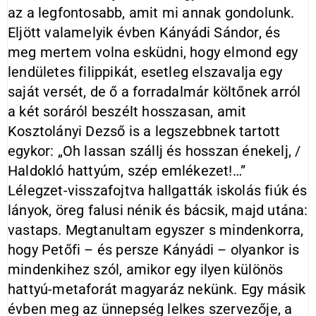
az a legfontosabb, amit mi annak gondolunk.
Eljött valamelyik évben Kányádi Sándor, és
meg mertem volna esküdni, hogy elmond egy
lendületes filippikát, esetleg elszavalja egy
saját versét, de ő a forradalmár költőnek arról
a két soráról beszélt hosszasan, amit
Kosztolányi Dezső is a legszebbnek tartott
egykor: „Oh lassan szállj és hosszan énekelj, /
Haldokló hattyúm, szép emlékezet!…”
Lélegzet-visszafojtva hallgatták iskolás fiúk és
lányok, öreg falusi nénik és bácsik, majd utána:
vastaps. Megtanultam egyszer s mindenkorra,
hogy Petőfi – és persze Kányádi – olyankor is
mindenkihez szól, amikor egy ilyen különös
hattyú-metaforát magyaráz nekünk. Egy másik
évben meg az ünnepség lelkes szervezője, a