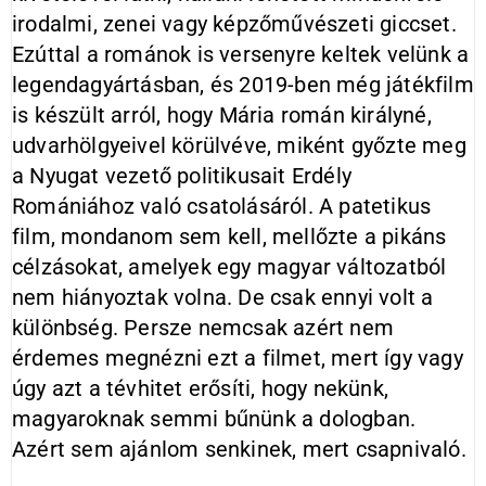
irodalmi, zenei vagy képzőművészeti giccset.
Ezúttal a románok is versenyre keltek velünk a
legendagyártásban, és 2019-ben még játékfilm
is készült arról, hogy Mária román királyné,
udvarhölgyeivel körülvéve, miként győzte meg
a Nyugat vezető politikusait Erdély
Romániához való csatolásáról. A patetikus
film, mondanom sem kell, mellőzte a pikáns
célzásokat, amelyek egy magyar változatból
nem hiányoztak volna. De csak ennyi volt a
különbség. Persze nemcsak azért nem
érdemes megnézni ezt a filmet, mert így vagy
úgy azt a tévhitet erősíti, hogy nekünk,
magyaroknak semmi bűnünk a dologban.
Azért sem ajánlom senkinek, mert csapnivaló.