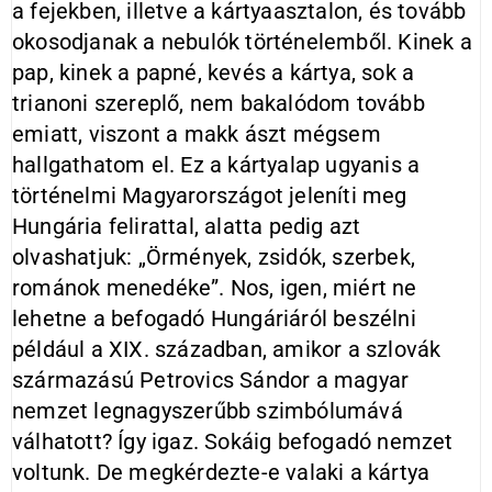
a fejekben, illetve a kártyaasztalon, és tovább
okosodjanak a nebulók történelemből. Kinek a
pap, kinek a papné, kevés a kártya, sok a
trianoni szereplő, nem bakalódom tovább
emiatt, viszont a makk ászt mégsem
hallgathatom el. Ez a kártyalap ugyanis a
történelmi Magyarországot jeleníti meg
Hungária felirattal, alatta pedig azt
olvashatjuk: „Örmények, zsidók, szerbek,
románok menedéke”. Nos, igen, miért ne
lehetne a befogadó Hungáriáról beszélni
például a XIX. században, amikor a szlovák
származású Petrovics Sándor a magyar
nemzet legnagyszerűbb szimbólumává
válhatott? Így igaz. Sokáig befogadó nemzet
voltunk. De megkérdezte-e valaki a kártya