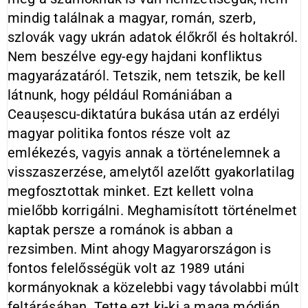
mindig találnak a magyar, román, szerb,
szlovák vagy ukrán adatok élőkről és holtakról.
Nem beszélve egy-egy hajdani konfliktus
magyarázatáról. Tetszik, nem tetszik, be kell
látnunk, hogy például Romániában a
Ceaușescu-diktatúra bukása után az erdélyi
magyar politika fontos része volt az
emlékezés, vagyis annak a történelemnek a
visszaszerzése, amelytől azelőtt gyakorlatilag
megfosztottak minket. Ezt kellett volna
mielőbb korrigálni. Meghamisított történelmet
kaptak persze a románok is abban a
rezsimben. Mint ahogy Magyarországon is
fontos felelősségük volt az 1989 utáni
kormányoknak a közelebbi vagy távolabbi múlt
feltárásában. Tette ezt ki-ki a maga módján,