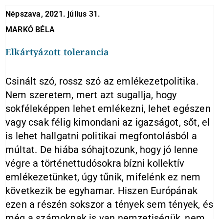
Népszava, 2021. július 31.
MARKÓ BÉLA
Elkártyázott tolerancia
Csinált szó, rossz szó az emlékezetpolitika.
Nem szeretem, mert azt sugallja, hogy
sokféleképpen lehet emlékezni, lehet egészen
vagy csak félig kimondani az igazságot, sőt, el
is lehet hallgatni politikai megfontolásból a
múltat. De hiába sóhajtozunk, hogy jó lenne
végre a történettudósokra bízni kollektív
emlékezetünket, úgy tűnik, mifelénk ez nem
következik be egyhamar. Hiszen Európának
ezen a részén sokszor a tények sem tények, és
még a számoknak is van nemzetiségük, nem