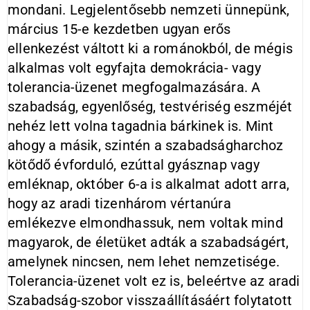
mondani. Legjelentősebb nemzeti ünnepünk,
március 15-e kezdetben ugyan erős
ellenkezést váltott ki a románokból, de mégis
alkalmas volt egyfajta demokrácia- vagy
tolerancia-üzenet megfogalmazására. A
szabadság, egyenlőség, testvériség eszméjét
nehéz lett volna tagadnia bárkinek is. Mint
ahogy a másik, szintén a szabadságharchoz
kötődő évforduló, ezúttal gyásznap vagy
emléknap, október 6-a is alkalmat adott arra,
hogy az aradi tizenhárom vértanúra
emlékezve elmondhassuk, nem voltak mind
magyarok, de életüket adták a szabadságért,
amelynek nincsen, nem lehet nemzetisége.
Tolerancia-üzenet volt ez is, beleértve az aradi
Szabadság-szobor visszaállításáért folytatott