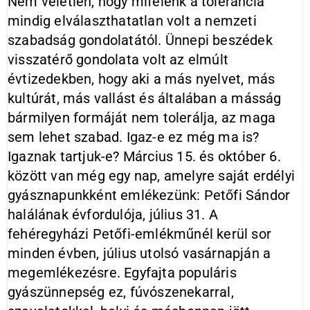
Nem véletlen, hogy mifelénk a tolerancia
mindig elválaszthatatlan volt a nemzeti
szabadság gondolatától. Ünnepi beszédek
visszatérő gondolata volt az elmúlt
évtizedekben, hogy aki a más nyelvet, más
kultúrát, más vallást és általában a másság
bármilyen formáját nem tolerálja, az maga
sem lehet szabad. Igaz-e ez még ma is?
Igaznak tartjuk-e? Március 15. és október 6.
között van még egy nap, amelyre saját erdélyi
gyásznapunkként emlékezünk: Petőfi Sándor
halálának évfordulója, július 31. A
fehéregyházi Petőfi-emlékműnél kerül sor
minden évben, július utolsó vasárnapján a
megemlékezésre. Egyfajta populáris
gyászünnepség ez, fúvószenekarral,