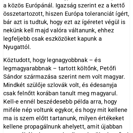
a közös Európánál. Igazság szerint ez a kettő
összetartozott, hiszen Európa toleranciát ígért,
bár azt is tudtuk, hogy ezt az ígéretet végül is
nekünk kell majd valóra váltanunk, ehhez
legfeljebb csak eszközöket kapunk a
Nyugattól.
Köztudott, hogy legnagyobbnak – és
legmagyarabbnak – tartott költőnk, Petőfi
Sándor származása szerint nem volt magyar.
Mindkét szülője szlovák volt, és édesanyja
csak felnőtt korában tanult meg magyarul.
Kell-e ennél beszédesebb példa arra, hogy
miféle nép voltunk egykor, és hogy mit kellene
ma is szem előtt tartanunk, milyen értékeket
kellene propagálnunk ahelyett, amit újabban