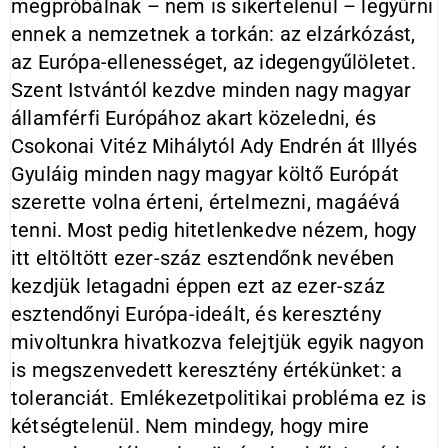
megpróbálnak – nem is sikertelenül – legyűrni
ennek a nemzetnek a torkán: az elzárkózást,
az Európa-ellenességet, az idegengyűlöletet.
Szent Istvántól kezdve minden nagy magyar
államférfi Európához akart közeledni, és
Csokonai Vitéz Mihálytól Ady Endrén át Illyés
Gyuláig minden nagy magyar költő Európát
szerette volna érteni, értelmezni, magáévá
tenni. Most pedig hitetlenkedve nézem, hogy
itt eltöltött ezer-száz esztendőnk nevében
kezdjük letagadni éppen ezt az ezer-száz
esztendőnyi Európa-ideált, és keresztény
mivoltunkra hivatkozva felejtjük egyik nagyon
is megszenvedett keresztény értékünket: a
toleranciát. Emlékezetpolitikai probléma ez is
kétségtelenül. Nem mindegy, hogy mire