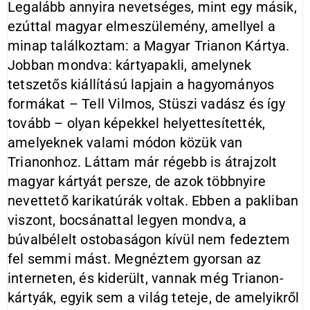
Legalább annyira nevetséges, mint egy másik,
ezúttal magyar elmeszülemény, amellyel a
minap találkoztam: a Magyar Trianon Kártya.
Jobban mondva: kártyapakli, amelynek
tetszetős kiállítású lapjain a hagyományos
formákat – Tell Vilmos, Stüszi vadász és így
tovább – olyan képekkel helyettesítették,
amelyeknek valami módon közük van
Trianonhoz. Láttam már régebb is átrajzolt
magyar kártyát persze, de azok többnyire
nevettető karikatúrák voltak. Ebben a pakliban
viszont, bocsánattal legyen mondva, a
búvalbélelt ostobaságon kívül nem fedeztem
fel semmi mást. Megnéztem gyorsan az
interneten, és kiderült, vannak még Trianon-
kártyák, egyik sem a világ teteje, de amelyikről