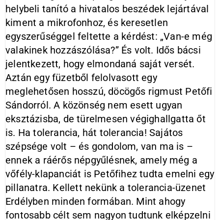
helybeli tanító a hivatalos beszédek lejártával
kiment a mikrofonhoz, és keresetlen
egyszerűséggel feltette a kérdést: „Van-e még
valakinek hozzászólása?” És volt. Idős bácsi
jelentkezett, hogy elmondaná saját versét.
Aztán egy füzetből felolvasott egy
meglehetősen hosszú, döcögős rigmust Petőfi
Sándorról. A közönség nem esett ugyan
eksztázisba, de türelmesen végighallgatta őt
is. Ha tolerancia, hát tolerancia! Sajátos
szépsége volt – és gondolom, van ma is –
ennek a ráérős népgyűlésnek, amely még a
vőfély-klapanciát is Petőfihez tudta emelni egy
pillanatra. Kellett nekünk a tolerancia-üzenet
Erdélyben minden formában. Mint ahogy
fontosabb célt sem nagyon tudtunk elképzelni