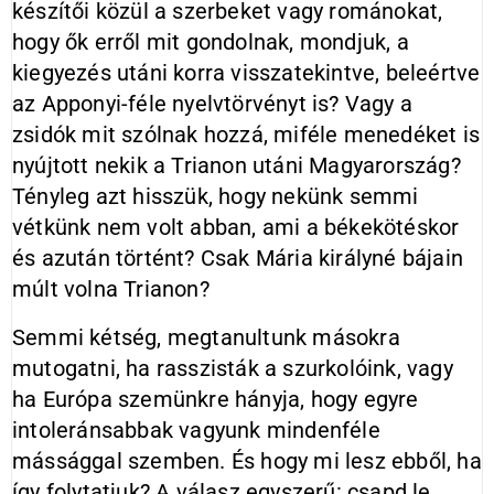
készítői közül a szerbeket vagy románokat,
hogy ők erről mit gondolnak, mondjuk, a
kiegyezés utáni korra visszatekintve, beleértve
az Apponyi-féle nyelvtörvényt is? Vagy a
zsidók mit szólnak hozzá, miféle menedéket is
nyújtott nekik a Trianon utáni Magyarország?
Tényleg azt hisszük, hogy nekünk semmi
vétkünk nem volt abban, ami a békekötéskor
és azután történt? Csak Mária királyné bájain
múlt volna Trianon?
Semmi kétség, megtanultunk másokra
mutogatni, ha rasszisták a szurkolóink, vagy
ha Európa szemünkre hányja, hogy egyre
intoleránsabbak vagyunk mindenféle
mássággal szemben. És hogy mi lesz ebből, ha
így folytatjuk? A válasz egyszerű: csapd le,