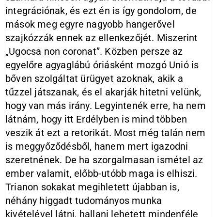
integrációnak, és ezt én is így gondolom, de
mások meg egyre nagyobb hangerővel
szajkózzák ennek az ellenkezőjét. Miszerint
„Ugocsa non coronat”. Közben persze az
egyelőre agyaglábú óriásként mozgó Unió is
bőven szolgáltat ürügyet azoknak, akik a
tűzzel játszanak, és el akarják hitetni velünk,
hogy van más irány. Legyintenék erre, ha nem
látnám, hogy itt Erdélyben is mind többen
veszik át ezt a retorikát. Most még talán nem
is meggyőződésből, hanem mert igazodni
szeretnének. De ha szorgalmasan ismétel az
ember valamit, előbb-utóbb maga is elhiszi.
Trianon sokakat megihletett újabban is,
néhány higgadt tudományos munka
kivételével látni, hallani lehetett mindenféle