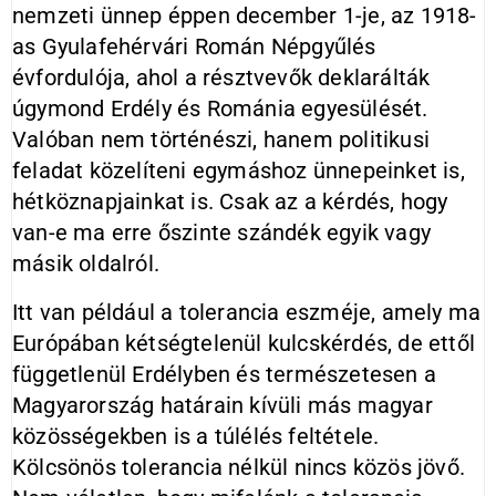
nemzeti ünnep éppen december 1-je, az 1918-
as Gyulafehérvári Román Népgyűlés
évfordulója, ahol a résztvevők deklarálták
úgymond Erdély és Románia egyesülését.
Valóban nem történészi, hanem politikusi
feladat közelíteni egymáshoz ünnepeinket is,
hétköznapjainkat is. Csak az a kérdés, hogy
van-e ma erre őszinte szándék egyik vagy
másik oldalról.
Itt van például a tolerancia eszméje, amely ma
Európában kétségtelenül kulcskérdés, de ettől
függetlenül Erdélyben és természetesen a
Magyarország határain kívüli más magyar
közösségekben is a túlélés feltétele.
Kölcsönös tolerancia nélkül nincs közös jövő.