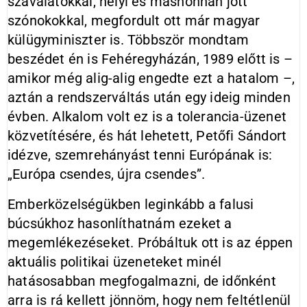
szavalatokkal, helyi és máshonnan jött
szónokokkal, megfordult ott már magyar
külügyminiszter is. Többször mondtam
beszédet én is Fehéregyházán, 1989 előtt is –
amikor még alig-alig engedte ezt a hatalom –,
aztán a rendszerváltás után egy ideig minden
évben. Alkalom volt ez is a tolerancia-üzenet
közvetítésére, és hát lehetett, Petőfi Sándort
idézve, szemrehányást tenni Európának is:
„Európa csendes, újra csendes”.
Emberközelségükben leginkább a falusi
búcsúkhoz hasonlíthatnám ezeket a
megemlékezéseket. Próbáltuk ott is az éppen
aktuális politikai üzeneteket minél
hatásosabban megfogalmazni, de időnként
arra is rá kellett jönnöm, hogy nem feltétlenül