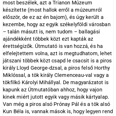
most beszélek, azt a Trianon Múzeum
készítette (most hallok erről a múzeumról
először, de ez az én bajom), és úgy került a
kezembe, hogy az egyik székelyföldi városban
– talán másutt is, nem tudom – ballagási
ajándékként többek közt ezt kapták az
érettségizők. Útmutató is van hozzá, és ha
elfelejtettem volna, azt is megtudhatom, lehet
játszani többek közt csapd le csacsit is a piros
király Lloyd George-dzsal, a piros felső Horthy
Miklóssal, a tök király Clemenceau-val vagy a
tökfilkó Károlyi Mihállyal. De magyarázatot is
kapunk az Útmutatóban ahhoz, hogy vajon
kinek miért jutott egyik vagy másik kártyalap.
Van még a piros alsó Prónay Pál és a tök alsó
Kun Béla is, vannak mások is, hogy legyen rend