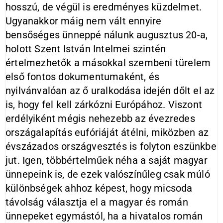
hosszú, de végül is eredményes küzdelmet.
Ugyanakkor máig nem vált ennyire
bensőséges ünneppé nálunk augusztus 20-a,
holott Szent István Intelmei szintén
értelmezhetők a másokkal szembeni türelem
első fontos dokumentumaként, és
nyilvánvalóan az ő uralkodása idején dőlt el az
is, hogy fel kell zárkózni Európához. Viszont
erdélyiként mégis nehezebb az évezredes
országalapítás eufóriáját átélni, miközben az
évszázados országvesztés is folyton eszünkbe
jut. Igen, többértelműek néha a saját magyar
ünnepeink is, de ezek valószínűleg csak múló
különbségek ahhoz képest, hogy micsoda
távolság választja el a magyar és román
ünnepeket egymástól, ha a hivatalos román