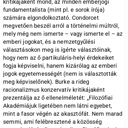
kritikájaként mond, az minden emberjogi
fundamentalista (mint pl. e sorok írója)
számára elgondolkoztató. Condorcet
megvetően beszél arról a történelmi múltról,
mely még nem ismerte – vagy ismerte el – az
emberi jogokat, és a nemzetgyűlési
választásokon meg is ígérte választóinak,
hogy nem az ő partikuláris-helyi érdekeiket
fogja képviselni, hanem kizárólag az emberi
jogok egyetemességét (nem is választották
meg képviselőnek). Burke a rideg
racionalizmus konzervatív kritikájaként
prezentálja az ő ellenelméletét: „Filozófiai
Akadémiájuk ligetében nem látni egyebet,
mint a fasor végén az akasztófát. Nem marad
semmi, ami felébresztené a közösség