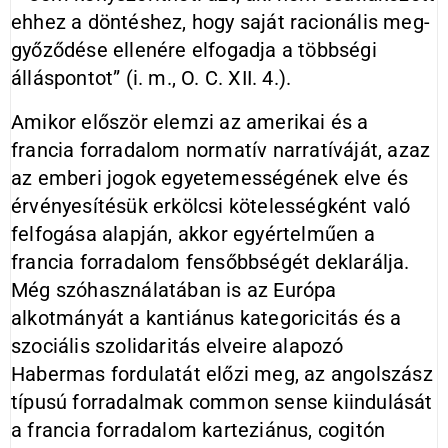
ehhez a döntéshez, hogy saját racionális meg­
győ­ződése ellenére elfogadja a többségi
álláspontot” (i. m., O. C. XII. 4.).
Amikor először elemzi az amerikai és a
francia forradalom normatív narratíváját, azaz
az emberi jogok egyetemességének elve és
érvényesítésük erkölcsi kötelességként való
felfogása alapján, akkor egyértelműen a
francia forradalom fensőbbségét deklarálja.
Még szóhasználatában is az Európa
alkotmányát a kantiánus kategoricitás és a
szociális szolidaritás elveire alapozó
Habermas fordulatát előzi meg, az angolszász
típusú forradalmak common sense kiindulását
a francia forradalom karteziánus, cogitón