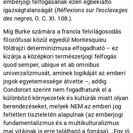
emberjogi felfogásának ezen égbekiáltó
igazságtalanságát (
Réflexions sur l’esclavages
des negres,
O. C. XI. 108.).
Míg Burke számára a francia felvilágosodás
filozófusai közül egyedül Montesquieu
földrajzi determinizmusa elfogadható – ez
kizárja a középkori természetjogi felfogás
quod semper, ubique et ab omnibus
univerzalizmusát, aminek logikáját az emberi
jogok egyetemessége átvette –, addig
Condorcet szerint nem fogadhatunk el a
különböző környezetek és kultúrák miatt olyan
berendezéseket, melyek NEM az emberi jog
feltétlen tiszteletén alapulnak (az emberjogi
fun­da­men­talizmus és a multikulturalizmus
mai vitáinak is erre található a forrása). „Egy jó