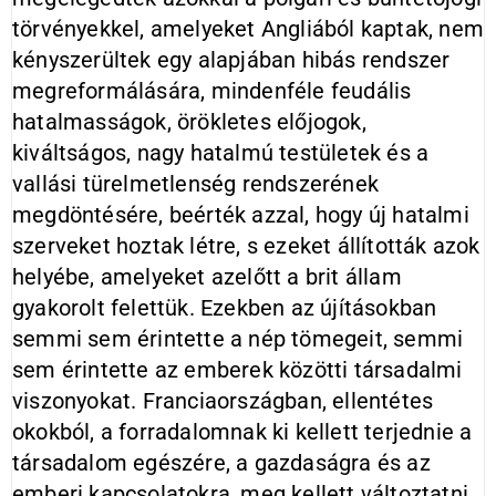
törvényekkel, amelyeket Angliából kaptak, nem
kényszerültek egy alapjában hibás rendszer
megreformálására, mindenféle feudális
hatalmasságok, örökletes előjogok,
kiváltságos, nagy hatalmú testületek és a
vallási türelmetlenség rendszerének
megdöntésére, beérték azzal, hogy új hatalmi
szerveket hoztak létre, s ezeket állították azok
helyébe, amelyeket azelőtt a brit állam
gyakorolt felettük. Ezekben az újításokban
semmi sem érintette a nép tömegeit, semmi
sem érintette az emberek közötti társadalmi
viszonyokat. Franciaországban, ellentétes
okokból, a forradalomnak ki kellett terjednie a
társadalom egészére, a gazdaságra és az
emberi kapcsolatokra, meg kellett változtatni