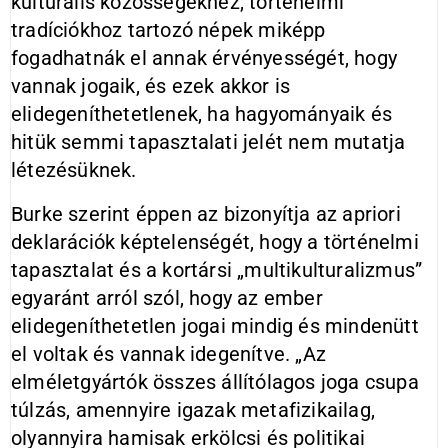
kulturális közösségekhez, történelmi
tradíciókhoz tartozó népek miképp
fogadhatnák el annak érvényességét, hogy
vannak jogaik, és ezek akkor is
elidegeníthetetlenek, ha hagyományaik és
hitük semmi tapasztalati jelét nem mutatja
létezésüknek.
Burke szerint éppen az bizonyítja az apriori
deklarációk képtelenségét, hogy a történelmi
tapasztalat és a kortársi „multikulturalizmus”
egyaránt arról szól, hogy az ember
elidegeníthetetlen jogai mindig és mindenütt
el voltak és vannak idegenítve. „Az
elméletgyártók összes állítólagos joga csupa
túlzás, amennyire igazak metafizikailag,
olyannyira hamisak erkölcsi és politikai