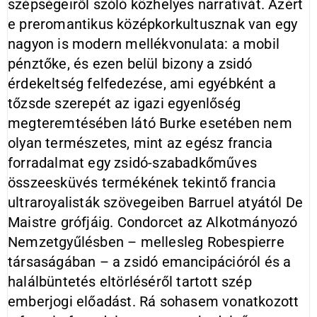
szépségeiről szóló közhelyes narratívát. Azért
e preromantikus középkorkultusznak van egy
nagyon is modern mellékvonulata: a mobil
pénztőke, és ezen belül bizony a zsidó
érdekeltség felfedezése, ami egyébként a
tőzsde szerepét az igazi egyenlőség
megteremtésében látó Burke esetében nem
olyan természetes, mint az egész francia
forradalmat egy zsidó-szabadkőműves
összeesküvés termékének tekintő francia
ultraroyalisták szövegeiben Barruel atyától De
Maistre grófjáig. Condorcet az Alkotmányozó
Nemzetgyűlésben – mellesleg Robespierre
társaságában – a zsidó emancipációról és a
halálbüntetés eltörléséről tartott szép
emberjogi előadást. Rá sohasem vonatkozott