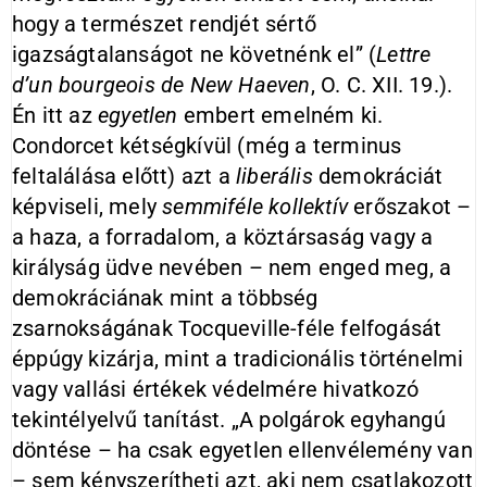
hogy a természet rendjét sértő
igazságtalanságot ne követnénk el” (
Lettre
d’un bourgeois de New Haeven
, O. C. XII. 19.).
Én itt az
egyetlen
embert emelném ki.
Condorcet kétségkívül (még a terminus
feltalálása előtt) azt a
liberális
demokráciát
képviseli, mely
semmiféle
kollektív
erőszakot –
a haza, a forradalom, a köztársaság vagy a
királyság üdve nevében – nem enged meg, a
demokráciának mint a többség
zsarnokságának Tocqueville-féle felfogását
éppúgy kizárja, mint a tradicionális történelmi
vagy vallási értékek védelmére hivatkozó
tekintélyelvű tanítást. „A polgárok egyhangú
döntése – ha csak egyetlen ellenvélemény van
– sem kényszerítheti azt, aki nem csatlakozott