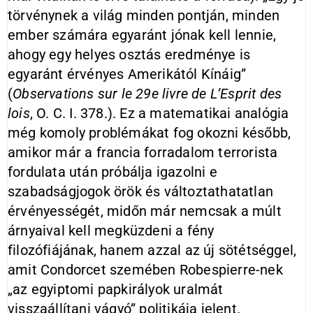
törvénynek a világ minden pontján, minden
ember számára egyaránt jónak kell lennie,
ahogy egy helyes osztás eredménye is
egyaránt érvényes Amerikától Kínáig”
(
Observations sur le 29e livre de L’Esprit des
lois
, O. C. I. 378.). Ez a matematikai analógia
még komoly problémákat fog okozni később,
amikor már a francia forradalom terrorista
fordulata után próbálja igazolni e
szabadságjogok örök és változtathatatlan
érvényességét, midőn már nemcsak a múlt
árnyaival kell megküzdeni a fény
filozófiájának, hanem azzal az új sötétséggel,
amit Condorcet szemében Robespierre-nek
„az egyiptomi papkirályok uralmát
visszaállítani vágyó” politikája jelent.