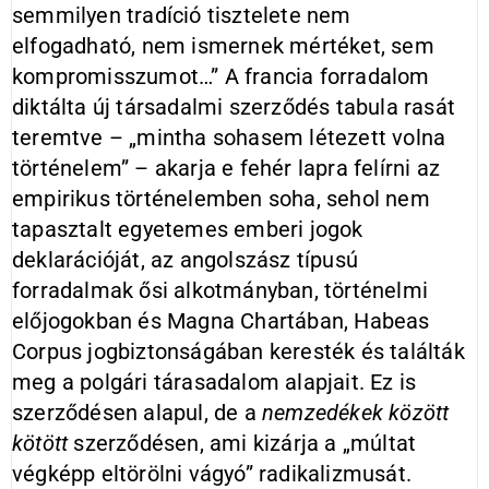
semmilyen tradíció tisztelete nem
elfogadható, nem ismernek mértéket, sem
kompromisszumot…” A francia forradalom
diktálta új társadalmi szerződés tabula rasát
teremtve – „mintha sohasem létezett volna
történelem” – akarja e fehér lapra felírni az
empirikus történelemben soha, sehol nem
tapasztalt egyetemes emberi jogok
deklarációját, az angolszász típusú
forradalmak ősi alkotmányban, történelmi
előjogokban és Magna Chartában, Habeas
Corpus jogbiztonságában keresték és találták
meg a polgári tárasadalom alapjait. Ez is
szerződésen alapul, de a
nemzedékek között
kötött
szerződésen, ami kizárja a „múltat
végképp eltörölni vágyó” radikalizmusát.