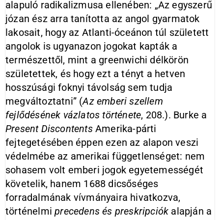
alapuló radikalizmusa ellenében: „Az egyszerű
józan ész arra tanította az angol gyarmatok
lakosait, hogy az Atlanti-óceánon túl született
angolok is ugyanazon jogokat kapták a
természettől, mint a greenwichi délkörön
születettek, és hogy ezt a tényt a hetven
hosszúsági foknyi távolság sem tudja
megváltoztatni” (
Az emberi szellem
fejlődésének vázlatos története
, 208.). Burke a
Present
Discon­tents
Amerika-párti
fejtegetésében éppen ezen az alapon veszi
védelmébe az amerikai függetlenséget: nem
sohasem volt emberi jogok egyetemességét
követelik, hanem 1688 dicsőséges
forradalmának vívmányaira hivatkozva,
történelmi
precedens és preskripciók
alapján a