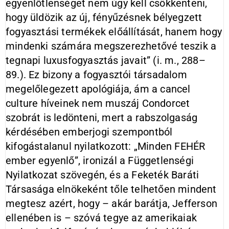
egyenlőtlenséget nem úgy kell csökkenteni,
hogy üldözik az új, fényűzésnek bélyegzett
fogyasztási termékek előállítását, hanem hogy
mindenki számára megszerezhetővé teszik a
tegnapi luxusfogyasztás javait” (i. m., 288–
89.). Ez bizony a fogyasztói társadalom
megelőlegezett apológiája, ám a cancel
culture híveinek nem muszáj Condorcet
szobrát is ledönteni, mert a rabszolgaság
kérdésében emberjogi szempontból
kifogástalanul nyilatkozott: „Minden FEHÉR
ember egyenlő”, ironizál a Függetlenségi
Nyilatkozat szövegén, és a Feketék Baráti
Társasága elnökeként tőle telhetően mindent
megtesz azért, hogy – akár barátja, Jefferson
ellenében is – szóvá tegye az amerikaiak