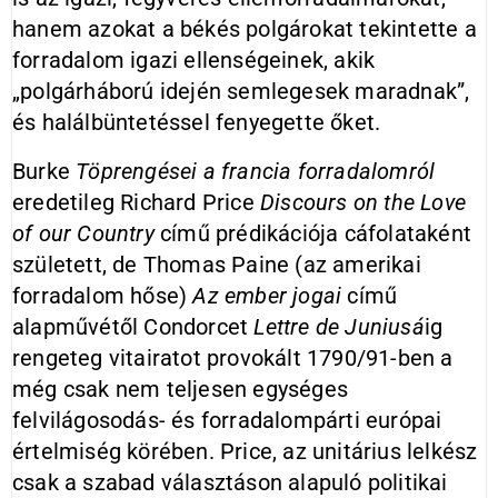
hanem azokat a békés polgárokat tekintette a
forradalom igazi ellenségeinek, akik
„polgárháború idején semlegesek maradnak”,
és halálbüntetéssel fenyegette őket.
Burke
Töprengései
a francia forradalomról
eredetileg Richard Price
Discours on the
Love
of
our
Country
című prédikációja cáfolataként
született, de Thomas Paine (az amerikai
forradalom hőse)
Az
ember jogai
című
alapművétől Condorcet
Lettre de Juniusá
ig
rengeteg vitairatot provokált 1790/91-ben a
még csak nem teljesen egységes
felvilágosodás- és forradalompárti európai
értelmiség körében. Price, az unitárius lelkész
csak a szabad választáson alapuló politikai