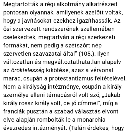
Megtartották a régi alkotmány alkatrészeit
pontosan olyannak, amilyenek azelőtt voltak,
hogy a javításokat ezekhez igazíthassák. Az
ősi szervezett rendszerének szellemében
cselekedtek, megtartván a régi szerkezeti
formákat, nem pedig a szétszórt nép
szervetlen szavazatai által” (105.). Ilyen
változatlan és megváltoztathatatlan alapelv
az
örökletesség
kikötése, azaz a vérvonal
marad, csupán a protestantizmus feltételével.
Nem a királyság intézménye, csupán a király
személye elleni támadásról volt szó, „Jakab
király rossz király volt, de jó címmel”, míg a
franciák pusztán a szabad választás elvont
elve alapján rombolták le a monarchia
évezredes intézményét. (Talán érdekes, hogy