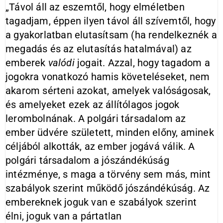
„Távol áll az eszemtől, hogy elméletben
tagadjam, éppen ilyen távol áll szívemtől, hogy
a gyakorlatban elutasítsam (ha rendelkeznék a
megadás és az elutasítás hatalmával) az
emberek
valódi
jogait. Azzal, hogy tagadom a
jogokra vonatkozó hamis követeléseket, nem
akarom sérteni azokat, amelyek valóságosak,
és amelyeket ezek az állítólagos jogok
lerombolnának. A polgári társadalom az
ember üdvére született, minden előny, aminek
céljából alkották, az ember jogává válik. A
polgári társadalom a jószándékúság
intézménye, s maga a törvény sem más, mint
szabályok szerint működő jószándékúság. Az
embereknek joguk van e szabályok szerint
élni, joguk van a pártatlan