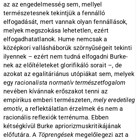
az az engedelmesség sem, mellyel
természetesnek tekintjük a fennálló
elfogadását, mert vannak olyan fennállások,
melyek megszokása lehetetlen, ezért
elfogadhatatlanok. Hume nemcsak a
középkori vallásháborúk szörnyűségeit tekinti
ilyennek – ezért nem tudná elfogadni Burke-
nek az előítéleteket glorifikáló sorait –, de
azokat az egalitáriánus utópiákat sem, melyek
egy
racionalista normatív természetfogalom
nevében kívánnak erőszakot tenni az
empirikus emberi természeten,
mely eredetileg
emotív
, a reflektálatlan érzelmek és nem a
racionális reflexiók terrénuma. Ebben
kétségkívül Burke apriorizmuskritikájának
előfutára. A
Töprengések
megelőlegezi azt a