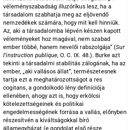
véleményszabadság illuzórikus lesz, ha a
társadalom szabhatja meg az eljövendő
nemzedékek számára, hogy mit kell hinniük.
Az, aki a társadalomba lépvén készen kapott
véleményeket hoz magával, nem szabad
ember többé, hanem nevelői rabszolgája” (
Sur
l’instruction
publique
, O. C. IX. 48.). Burke azt
tekinti a társadalmi stabilitás zálogának, ha az
ember, „aki vallásos állat”, természetesnek
tartja ezt a meghatározottságot a res
cogitans, a gondolkodó lény definíciója
ellenében, ahogy azt is, hogy erkölcsi
kötelezettségeinek és politikai
engedelmességének forrása a vallás, előnyben
részesítvén a kiváltságokkal bíró
államegyházat (e gondolat első része