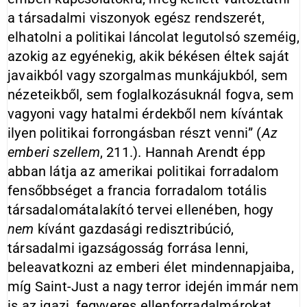
a társadalmi viszonyok egész rendszerét,
elhatolni a politikai láncolat legutolsó szeméig,
azokig az egyénekig, akik békésen éltek saját
javaikból vagy szorgalmas munkájukból, sem
nézeteikből, sem foglalkozásuknál fogva, sem
vagyoni vagy hatalmi érdekből nem kívántak
ilyen politikai forrongásban részt venni” (
Az
emberi szellem
, 211.). Hannah Arendt épp
abban látja az amerikai politikai forradalom
fensőbbséget a francia forradalom totális
társadalomátalakító tervei ellenében, hogy
nem
kívánt gazdasági redisztribúció,
társadalmi igazságosság forrása lenni,
beleavatkozni az emberi élet mindennapjaiba,
míg Saint-Just a nagy terror idején immár nem
is az igazi, fegyveres ellenforradalmárokat,