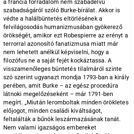
a francia forradalom nem szabadelvű
szabadságáról szóló Burke-bírálat. Akkor is
védte a halálbüntetés eltörlésének a
felvilágosodás humanizmusában gyökerező
örökségét, amikor ezt Robespierre az erényt a
terrorral azonosító fanatizmusa miatt már
nem lehetett anélkül képviselni, hogy a
filozófus ne a saját fejét kockáztassa. A
visszamenőleges büntetés tilalmáról szinte
szó szerint ugyanazt mondja 1793-ban a király
perében, amit Burke – az egész procedúra
látnoki megelőzéseként – már 1791-ben
megírt. „Miután leromboltak minden örökletes
előjogot, minden családi kiváltságot,
feltalálták a bűnök leszármazásának tanát.
Nem valami igazságos embereket