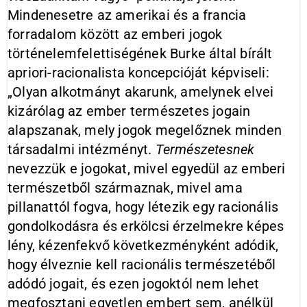
Mindenesetre az amerikai és a francia
forradalom között az emberi jogok
történelemfelettiségének Burke által bírált
apri­ori-racionalista koncepcióját képviseli:
„Olyan alkotmányt akarunk, amelynek elvei
kizárólag az ember természetes jogain
alapszanak, mely jogok megelőznek minden
társadalmi intézményt.
Természetesnek
nevezzük e jogokat, mivel egyedül az emberi
természetből származnak, mivel ama
pillanattól fogva, hogy létezik egy racionális
gondolkodásra és erkölcsi érzelmekre képes
lény, kézenfekvő következményként adódik,
hogy élveznie kell racionális természetéből
adódó jogait, és ezen jogoktól nem lehet
megfosztani egyetlen embert sem, anélkül