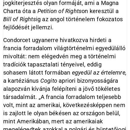
jogkiterjesztés olyan formáját, ami a Magna
Charta óta a
Petition
of
Rights
on keresztül a
Bill of Rights
ig az angol történelem fokozatos
fejlődését jellemzi.
Condorcet ugyanerre hivatkozva hirdeti a
francia forradalom világtörténelmi egyedülálló
mivoltát: nem elégedvén meg a történelmi
tradíciók tapasztalati tényeivel, eddig
sohasem látott formában
egyedül az értelemre,
a kartéziánus
Cogito
apriori bizonyosságára
alapozván kívánja felépíteni a jövő tökéletes
társadalmát. „A francia forradalom teljesebb
volt, mint az amerikai, következésképpen nem
is zajlott le olyan békésen az országon belül,
mint Amerikában, mert az amerikaiak
megelégedtek azokkal a polgári és büntetőjogi