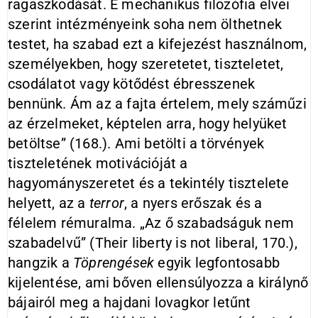
ragaszkodását. E mechanikus filozófia elvei
szerint intézményeink soha nem ölthetnek
testet, ha szabad ezt a kifejezést használnom,
személyekben, hogy szeretetet, tiszteletet,
csodálatot vagy kötődést ébresszenek
bennünk. Ám az a fajta értelem, mely száműzi
az érzelmeket, képtelen arra, hogy helyüket
betöltse” (168.). Ami betölti a törvények
tiszteletének motivációját a
hagyományszeretet és a tekintély tisztelete
helyett, az a
terror
, a nyers erőszak és a
félelem rémuralma. „Az ő szabadságuk nem
szabadelvű” (Their liberty is not liberal, 170.),
hangzik a
Töprengések
egyik legfontosabb
kijelentése, ami bőven ellensúlyozza a királynő
bájairól meg a hajdani lovagkor letűnt