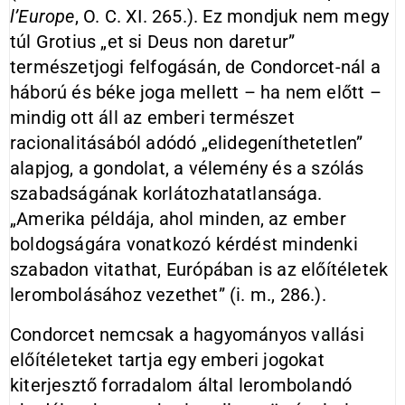
l’Europe
, O. C. XI. 265.). Ez mondjuk nem megy
túl Grotius „et si Deus non daretur”
természetjogi felfogásán, de Condorcet-nál a
háború és béke joga mellett – ha nem előtt –
mindig ott áll az emberi természet
racionalitásából adódó „elidegeníthetetlen”
alapjog, a gondolat, a vélemény és a szólás
szabadságának korlátozhatatlansága.
„Amerika példája, ahol minden, az ember
boldogságára vonatkozó kérdést mindenki
szabadon vitathat, Európában is az előítéletek
lerombolásához vezethet” (i. m., 286.).
Condorcet nemcsak a hagyományos vallási
előítéleteket tartja egy emberi jogokat
kiterjesztő forradalom által lerombolandó