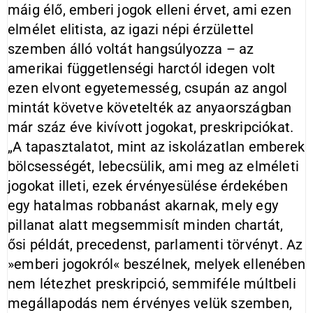
máig élő, emberi jogok elleni érvet, ami ezen
elmélet elitista, az igazi népi érzülettel
szemben álló voltát hangsúlyozza – az
amerikai függetlenségi harctól idegen volt
ezen elvont egyetemesség, csupán az angol
mintát követve követelték az anyaországban
már száz éve kivívott jogokat, preskripciókat.
„A tapasztalatot, mint az iskolázatlan emberek
bölcsességét, lebecsülik, ami meg az elméleti
jogokat illeti, ezek érvényesülése érdekében
egy hatalmas robbanást akarnak, mely egy
pillanat alatt megsemmisít minden chartát,
ősi példát, precedenst, parlamenti törvényt. Az
»emberi jogokról« beszélnek, melyek ellenében
nem létezhet preskripció, semmiféle múltbeli
megállapodás nem érvényes velük szemben,