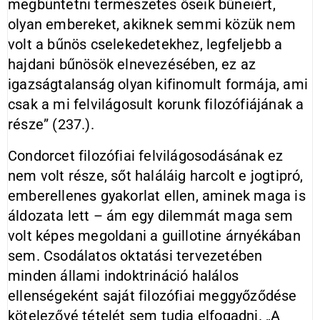
megbüntetni természetes őseik bűneiért,
olyan embereket, akiknek semmi közük nem
volt a bűnös cselekedetekhez, legfeljebb a
hajdani bűnösök elnevezésében, ez az
igazságtalanság olyan kifinomult formája, ami
csak a mi felvilágosult korunk filozófiájának a
része” (237.).
Condorcet filozófiai felvilágosodásának ez
nem volt része, sőt haláláig harcolt e jogtipró,
emberellenes gyakorlat ellen, aminek maga is
áldozata lett – ám egy dilemmát maga sem
volt képes megoldani a guillotine árnyékában
sem. Csodálatos oktatási tervezetében
minden állami indoktrináció halálos
ellenségeként saját filozófiai meg­győ­ződése
kötelezővé tételét sem tudja elfogadni. „A