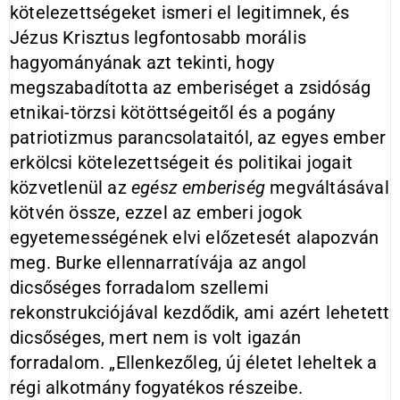
kötelezettségeket ismeri el legitimnek, és
Jézus Krisztus legfontosabb morális
hagyományának azt tekinti, hogy
megszabadította az emberiséget a zsidóság
etnikai-törzsi kötöttségeitől és a pogány
patriotizmus parancsolataitól, az egyes ember
erkölcsi kötelezettségeit és politikai jogait
közvetlenül az
egész emberiség
megváltásával
kötvén össze, ezzel az emberi jogok
egyetemességének elvi előzetesét alapozván
meg. Burke ellennarratívája az angol
dicsőséges forradalom szellemi
rekonstrukciójával kezdődik, ami azért lehetett
dicsőséges, mert nem is volt igazán
forradalom. „Ellenkezőleg, új életet leheltek a
régi alkotmány fogyatékos részeibe.