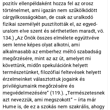
pozitív ellenpéldaként hozza fel az orosz
történelmet, ami igazán nem szűkölködött
cárgyilkosságokban, de csak az uralkodó
fizikai személyét pusztították el, az egyed­
uralom elve szent és sérthetetlen maradt, vö.
134.) „Az Önök összes elmélete együttvéve
sem lenne képes olyat alkotni, ami
alkalmasabb az emberhez méltó szabadság
megőrzésére, mint az az út, amelyet mi
követtünk, midőn spekulációnk helyett
természetünket, filozófiai feltevések helyett
érzelmeinket választottuk jogaink és
privilégiumaink megőrzésére és
megvédelmezésére” (119.). „Természetesnek
azt nevezzük, ami megszokott” – írta már
Hume is, de ez a szokás nem szakrális, ahogy