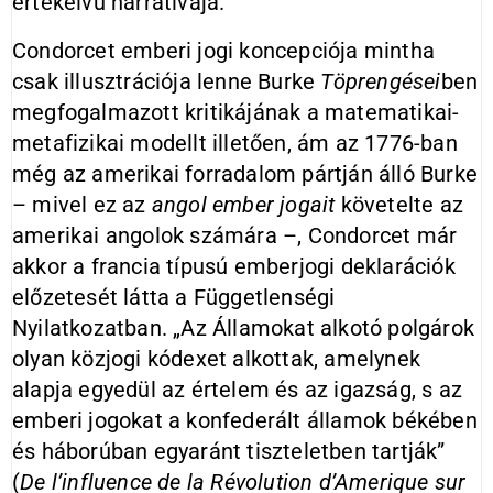
értékelvű narratívája.
Condorcet emberi jogi koncepciója mintha
csak illusztrációja lenne Burke
Töprengései
ben
megfogalmazott kritikájának a matematikai-
metafizikai modellt illetően, ám az 1776-ban
még az amerikai forradalom pártján álló Burke
– mivel ez az
angol ember jogait
követelte az
amerikai angolok számára –, Condorcet már
akkor a francia típusú emberjogi deklarációk
előzetesét látta a Függetlenségi
Nyilatkozatban. „Az Államokat alkotó polgárok
olyan közjogi kódexet alkottak, amelynek
alapja egyedül az értelem és az igazság, s az
emberi jogokat a konfederált államok békében
és háborúban egyaránt tiszteletben tartják”
(
De l’influence de la Révolution d’Amerique sur