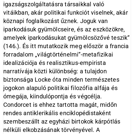
igazságszolgáltatásra társaikkal való
vitáikban, akár politikai funkciót viselnek, akár
köznapi foglalkozást űznek. Joguk van
iparkodásuk gyümölcseire, és az eszközökre,
amelyek iparkodásukat gyümölcsözővé teszik”
(146.). És itt mutatkozik meg először a francia
forradalom „világtörténelmi”-metafizikai
idealizációja és realisztikus-empirista
narratívája közti különbség: a tulajdon
biztonsága Locke óta minden természetes
jogokon alapuló politikai filozófia alfája és
ómegája, kiindulópontja és végcélja.
Condorcet is ehhez tartotta magát, midőn
rendes antiklerikális enciklopédistaként
szembeszállt az egyházi birtokok kárpótlás
nélküli elkobzásának törvényével. A