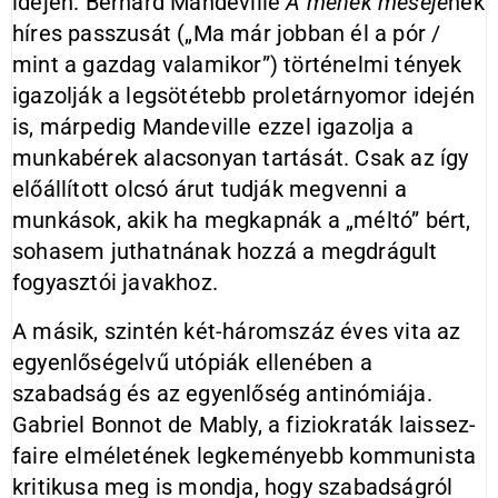
idején. Bernard Mandeville
A méhek meséjé
nek
híres passzusát („Ma már jobban él a pór /
mint a gazdag valamikor”) történelmi tények
igazolják a legsötétebb proletárnyomor idején
is, márpedig Mandeville ezzel igazolja a
munkabérek alacsonyan tartását. Csak az így
előállított olcsó árut tudják megvenni a
munkások, akik ha megkapnák a „méltó” bért,
sohasem juthatnának hozzá a megdrágult
fogyasztói javakhoz.
A másik, szintén két-háromszáz éves vita az
egyenlőségelvű utópiák ellenében a
szabadság és az egyenlőség antinómiája.
Gabriel Bonnot de Mably, a fiziokraták laissez-
faire elméletének legkeményebb kommunista
kritikusa meg is mondja, hogy szabadságról