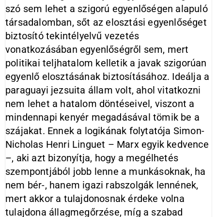
szó sem lehet a szigorú egyenlőségen alapuló
társadalomban, sőt az elosztási egyenlőséget
biztosító tekintélyelvű vezetés
vonatkozásában egyenlőségről sem, mert
politikai teljhatalom kelletik a javak szigorúan
egyenlő elosztásának biztosításához. Ideálja a
paraguayi jezsuita állam volt, ahol vitatkozni
nem lehet a hatalom döntéseivel, viszont a
mindennapi kenyér megadásával tömik be a
szájakat. Ennek a logikának folytatója Simon-
Nicholas Henri Linguet – Marx egyik kedvence
–, aki azt bizonyítja, hogy a megélhetés
szempontjából jobb lenne a munkásoknak, ha
nem bér-, hanem igazi rabszolgák lennének,
mert akkor a tulajdonosnak érdeke volna
tulajdona állagmegőrzése, míg a szabad