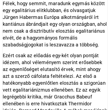
Félek, hogy semmit, maradunk egymás között
egy egalitárius elitklubban, és olvasgatjuk
Jürgen Habermas Európa alkotmányáról írt
kantiánus ábrándjait egy olyan országban, ahol
nem csak a disztributív elosztás egalitariánus
elvét, de a hagyományos formális
szabadságjogokat is leszavazza a többség.
Ezért csak az előadás egy-két olyan pontját
idézem, ahol véleményem szerint erősebbek
az egyenlőséget elutasító érvek, mint ahogy
azt a szerző cáfolata feltételezi. Az első a
hatékonyabb egyenlőtlen elosztás a szigorúan
vett egalitariánizmus ellenében. Ez az egyik
legrégebbi kritika, már Gracchus Babeuf
ellenében is erre hivatkoztak Thermidor