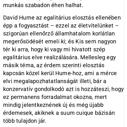
munkás szabadon éhen halhat.
David Hume az egalitárius elosztás ellenében
épp a fogyasztást – ezzel az életvitelünket –
szigorúan ellenőrző államhatalom korlátlan
megerősödését emeli ki; és Kis sem nagyon
tér ki arra, hogy ki vagy mi hivatott szép
egalitárius elve realizálására. Mellesleg egy
másik téma, az érdem szerinti elosztás
kapcsán közel kerül Hume-hoz, ami a mérce
elvi megalapozhatatlanságát illeti, bár a
konzervatív gondolkodó azt is hozzáteszi, hogy
ez permanens forradalmat okozna, mert
mindig jelentkeznének új és még újabb
érdemesek, akiknek a suum cuique bázisán
több tulajdon jár.