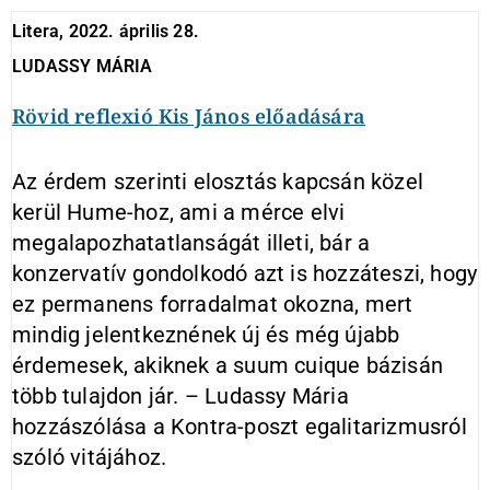
Litera, 2022. április 28.
LUDASSY MÁRIA
Rövid reflexió Kis János előadására
Az érdem szerinti elosztás kapcsán közel
kerül Hume-hoz, ami a mérce elvi
megalapozhatatlanságát illeti, bár a
konzervatív gondolkodó azt is hozzáteszi, hogy
ez permanens forradalmat okozna, mert
mindig jelentkeznének új és még újabb
érdemesek, akiknek a suum cuique bázisán
több tulajdon jár. – Ludassy Mária
hozzászólása a Kontra-poszt egalitarizmusról
szóló vitájához.