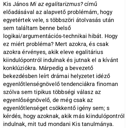
Kis János
Mi az egalitarizmus?
című
előadásával az alapvető problémám, hogy
egyetértek vele, s többszöri átolvasás után
sem találtam benne belső
logikai/argumentációs-technikai hibát. Hogy
ez miért probléma? Mert azokra, és csak
azokra érvényes, akik eleve egalitárius
kiindulópontról indulnak és jutnak el a kívánt
konklúziókra. Márpedig a bevezető
bekezdésben leírt drámai helyzetet idéző
egyenlőtlenségnövelő tendenciákra finoman
szólva sem tipikus többségi válasz az
egyenlőségnövelő, de még csak az
egyenlőtlenséget csökkentő igény sem; s
kérdés, hogy azoknak, akik más kiindulópontról
indulnak, mit tud mondani Kis tanulmánya.