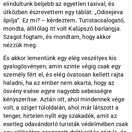
elindultunk beljebb az egyetlen taxival, és
útközben észrevettem egy táblát: „Odisejeva
špilja”. Ez mi? – kérdeztem. Turistacsalogató,
mondta, állítólag itt volt Kalüpszó barlangja.
Szagot fogtam, és mondtam, hogy akkor
nézzük meg.
És akkor lementünk egy elég veszélyes kis
gyalogösvényen, amin szinte végig csak egy
személy fért el, és elég óvatosan kellett rajta
haladni, ha az ember nem akarta, hogy az
ösvény esése egyre nagyobb sebességre
kényszerítse. Aztán ott, ahol mindennek vége
volt, a sziget túloldalán, ahol már látszott a
tenger, hirtelen nyílt egy szakadék, amit az
esetleg odavándorló turisták védelmében csak