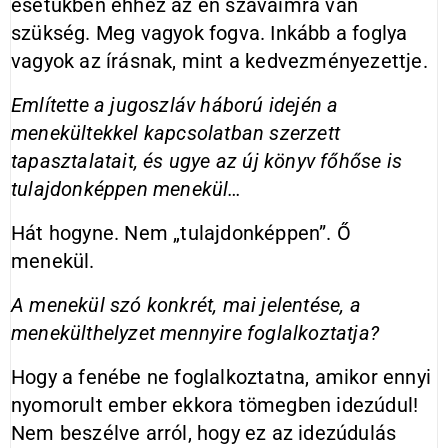
esetükben ehhez az én szavaimra van
szükség. Meg vagyok fogva. Inkább a foglya
vagyok az írásnak, mint a kedvezményezettje.
Említette a jugoszláv háború idején a
menekültekkel kapcsolatban szerzett
tapasztalatait, és ugye az új könyv főhőse is
tulajdonképpen menekül…
Hát hogyne. Nem „tulajdonképpen”. Ő
menekül.
A menekül szó konkrét, mai jelentése, a
menekülthelyzet mennyire foglalkoztatja?
Hogy a fenébe ne foglalkoztatna, amikor ennyi
nyomorult ember ekkora tömegben idezúdul!
Nem beszélve arról, hogy ez az idezúdulás