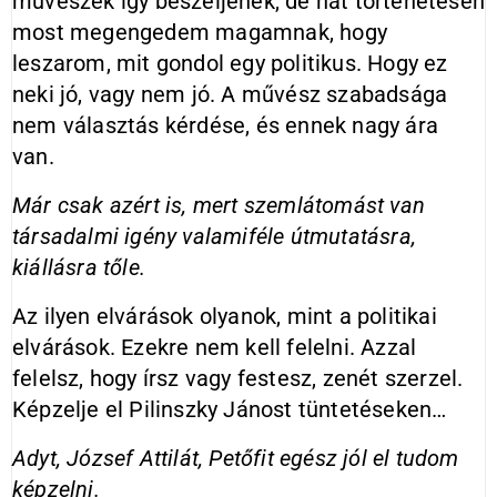
művészek így beszéljenek, de hát történetesen
most megengedem magamnak, hogy
leszarom, mit gondol egy politikus. Hogy ez
neki jó, vagy nem jó. A művész szabadsága
nem választás kérdése, és ennek nagy ára
van.
Már csak azért is, mert szemlátomást van
társadalmi igény valamiféle útmutatásra,
kiállásra tőle.
Az ilyen elvárások olyanok, mint a politikai
elvárások. Ezekre nem kell felelni. Azzal
felelsz, hogy írsz vagy festesz, zenét szerzel.
Képzelje el Pilinszky Jánost tüntetéseken…
Adyt, József Attilát, Petőfit egész jól el tudom
képzelni.