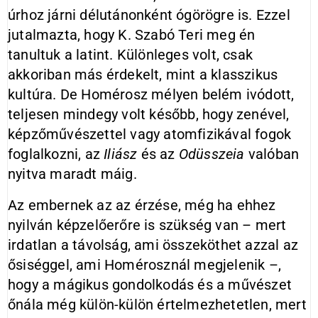
úrhoz járni délutánonként ógörögre is. Ezzel
jutalmazta, hogy K. Szabó Teri meg én
tanultuk a latint. Különleges volt, csak
akkoriban más érdekelt, mint a klasszikus
kultúra. De Homérosz mélyen belém ivódott,
teljesen mindegy volt később, hogy zenével,
képzőművészettel vagy atomfizikával fogok
foglalkozni, az
Iliász
és az
Odüsszeia
valóban
nyitva maradt máig.
Az embernek az az érzése, még ha ehhez
nyilván képzelőerőre is szükség van – mert
irdatlan a távolság, ami összeköthet azzal az
ősiséggel, ami Homérosznál megjelenik –,
hogy a mágikus gondolkodás és a művészet
őnála még külön-külön értelmezhetetlen, mert