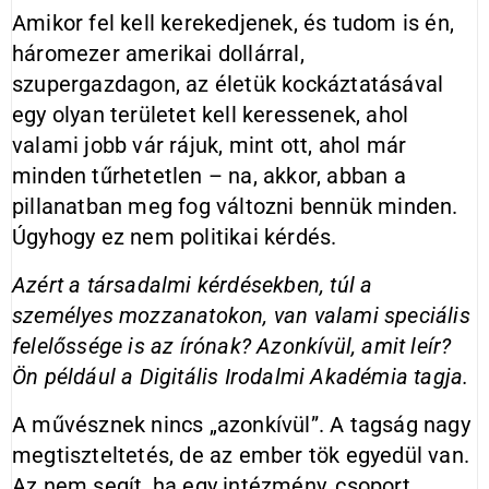
Amikor fel kell kerekedjenek, és tudom is én,
három­ezer amerikai dollárral,
szupergazdagon, az életük kockáztatásával
egy olyan területet kell keressenek, ahol
valami jobb vár rájuk, mint ott, ahol már
minden tűrhetetlen – na, akkor, abban a
pillanatban meg fog változni bennük minden.
Úgyhogy ez nem politikai kérdés.
Azért a társadalmi kérdésekben, túl a
személyes mozzanatokon, van valami speciális
felelőssége is az írónak? Azonkívül, amit leír?
Ön például a Digitális Irodalmi Akadémia tagja.
A művésznek nincs „azonkívül”. A tagság nagy
megtiszteltetés, de az ember tök egyedül van.
Az nem segít, ha egy intézmény, csoport,