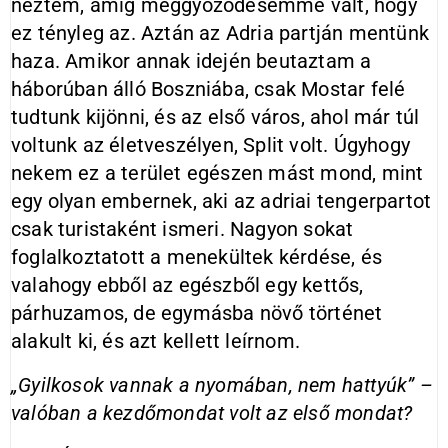
néztem, amíg meggyőződésemmé vált, hogy
ez tényleg az. Aztán az Adria partján mentünk
haza. Amikor annak idején beutaztam a
háborúban álló Boszniába, csak Mostar felé
tudtunk kijönni, és az első város, ahol már túl
voltunk az életveszélyen, Split volt. Úgyhogy
nekem ez a terület egészen mást mond, mint
egy olyan embernek, aki az adriai tengerpartot
csak turistaként ismeri. Nagyon sokat
foglalkoztatott a menekültek kérdése, és
valahogy ebből az egészből egy kettős,
párhuzamos, de egymásba növő történet
alakult ki, és azt kellett leírnom.
„Gyilkosok vannak a nyomában, nem hattyúk” –
valóban a kezdőmondat volt az első mondat?