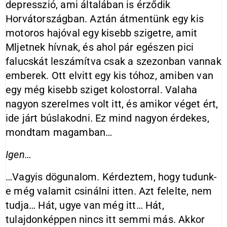
depresszió, ami általában is érződik
Horvátországban. Aztán átmentünk egy kis
motoros hajóval egy kisebb szigetre, amit
Mljetnek hívnak, és ahol pár egészen pici
falucskát leszámítva csak a szezonban vannak
emberek. Ott elvitt egy kis tóhoz, amiben van
egy még kisebb sziget kolostorral. Valaha
nagyon szerelmes volt itt, és amikor véget ért,
ide járt búslakodni. Ez mind nagyon érdekes,
mondtam magamban…
Igen…
…Vagyis dögunalom. Kérdeztem, hogy tudunk-
e még valamit csinálni itten. Azt felelte, nem
tudja… Hát, ugye van még itt… Hát,
tulajdonképpen nincs itt semmi más. Akkor