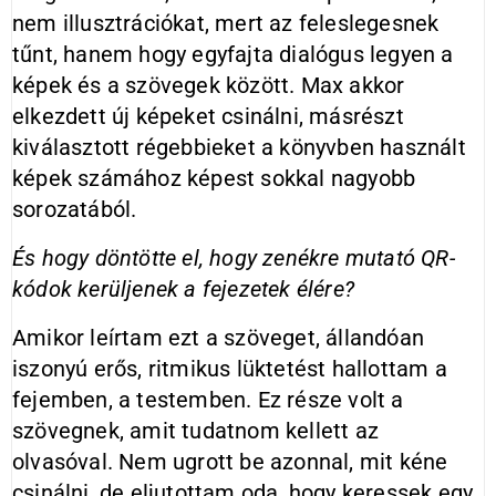
nem illusztrációkat, mert az feleslegesnek
tűnt, hanem hogy egyfajta dialógus legyen a
képek és a szövegek között. Max akkor
elkezdett új képeket csinálni, másrészt
kiválasztott régebbieket a könyvben használt
képek számához képest sokkal nagyobb
sorozatából.
És hogy döntötte el, hogy zenékre mutató QR-
kódok kerüljenek a fejezetek élére?
Amikor leírtam ezt a szöveget, állandóan
iszonyú erős, ritmikus lüktetést hallottam a
fejemben, a testemben. Ez része volt a
szövegnek, amit tudatnom kellett az
olvasóval. Nem ugrott be azonnal, mit kéne
csinálni, de eljutottam oda, hogy keressek egy