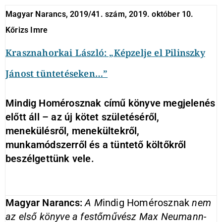
Magyar Narancs, 2019/41. szám, 2019. október 10.
Kőrizs Imre
Krasznahorkai László: „Képzelje el Pilinszky
Jánost tüntetéseken…”
Mindig Homérosznak című könyve megjelenés
előtt áll – az új kötet születéséről,
menekülésről, menekültekről,
munkamódszerről és a tüntető költőkről
beszélgettünk vele.
Magyar Narancs:
A M
indig Homérosznak
nem
az első könyve a festőművész Max Neumann-