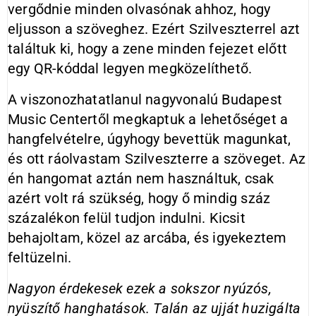
vergődnie minden olvasónak ahhoz, hogy
eljusson a szöveghez. Ezért Szilveszterrel azt
találtuk ki, hogy a zene minden fejezet előtt
egy QR-kóddal legyen megközelíthető.
A viszonozhatatlanul nagyvonalú Budapest
Music Centertől megkaptuk a lehetőséget a
hangfelvételre, úgyhogy bevettük magunkat,
és ott ráolvastam Szilveszterre a szöveget. Az
én hangomat aztán nem használtuk, csak
azért volt rá szükség, hogy ő mindig száz
százalékon felül tudjon indulni. Kicsit
behajoltam, közel az arcába, és igyekeztem
feltüzelni.
Nagyon érdekesek ezek a sokszor nyúzós,
nyüszítő hanghatások. Talán az ujját huzigálta