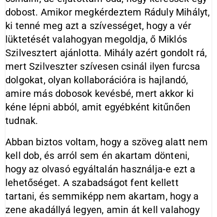
dobost. Amikor megkérdeztem Ráduly Mihályt,
ki tenné meg azt a szívességet, hogy a vér
lüktetését valahogyan megoldja, ő Miklós
Szilvesztert ajánlotta. Mihály azért gondolt rá,
mert Szilveszter szívesen csinál ilyen furcsa
dolgokat, olyan kollaborációra is hajlandó,
amire más dobosok kevésbé, mert akkor ki
kéne lépni abból, amit egyébként kitűnően
tudnak.
Abban biztos voltam, hogy a szöveg alatt nem
kell dob, és arról sem én akartam dönteni,
hogy az olvasó egyáltalán használja-e ezt a
lehetőséget. A szabadságot fent kellett
tartani, és semmiképp nem akartam, hogy a
zene akadállyá legyen, amin át kell valahogy