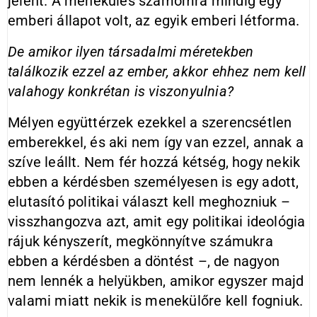
jelent. A menekülés számomra mindig egy
emberi állapot volt, az egyik emberi létforma.
De amikor ilyen társadalmi méretekben
találkozik ezzel az ember, akkor ehhez nem kell
valahogy konkrétan is viszonyulnia?
Mélyen együttérzek ezekkel a szerencsétlen
emberekkel, és aki nem így van ezzel, annak a
szíve leállt. Nem fér hozzá kétség, hogy nekik
ebben a kérdésben személyesen is egy adott,
elutasító politikai választ kell meghozniuk –
visszhangozva azt, amit egy politikai ideológia
rájuk kényszerít, megkönnyítve számukra
ebben a kérdésben a döntést –, de nagyon
nem lennék a helyükben, amikor egyszer majd
valami miatt nekik is menekülőre kell fogniuk.