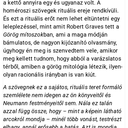
a kettő annyira egy és ugyanaz volt. A
homéroszi szövegek rituális ereje rendkívüli.
És ezt a rituális erőt nem lehet eltüntetni egy
leleplezéssel, mint amit Robert Graves tett a
Görög mítoszok
ban, ami a maga módján
bámulatos, de nagyon kijózanító olvasmány,
úgyhogy én meg is szenvedtem vele, amikor
meg kellett tudnom, hogy abból a varázslatos
térből, amiben a görög mitológia létezik, ilyen-
olyan racionális irányban is van kiút.
A szövegnek ez a sajátos, rituális teret formáló
szemlélete nem idegen az ön könyveitől és
Neumann festményeitől sem. Nála ez talán
azzal függ össze, hogy – mint a képein látható
arcokról mondja – minél több vonást, testrészt
elhagy, annál erősebb a hatás. Azt is mondja,