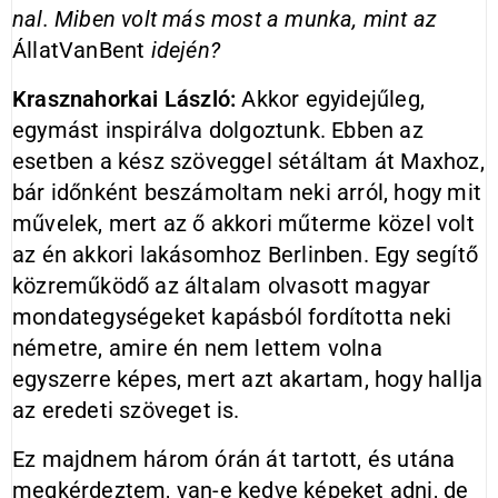
nal. Miben volt más most a munka, mint az
ÁllatVanBent
idején?
Krasznahorkai László:
Akkor egyidejűleg,
egymást inspirálva dolgoztunk. Ebben az
esetben a kész szöveggel sétáltam át Maxhoz,
bár időnként beszámoltam neki arról, hogy mit
művelek, mert az ő akkori műterme közel volt
az én akkori lakásomhoz Berlinben. Egy segítő
közreműködő az általam olvasott magyar
mondategységeket kapásból fordította neki
németre, amire én nem lettem volna
egyszerre képes, mert azt akartam, hogy hallja
az eredeti szöveget is.
Ez majdnem három órán át tartott, és utána
megkérdeztem, van-e kedve képeket adni, de