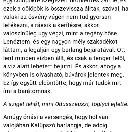
egy cölöpökre szegezett drótkerítés zárt le, és
ezek a cölöpök is összevissza álltak, szóval, ha
valaki az ösvény végén nem tud gyorsan
lefékezni, s ráesik a kerítésre, akkor
valószínűleg úgy végzi, mint a regény hőse.
Lenéztem, és egy nagyon mély szakadékot
láttam, a legalján egy barlang bejáratával. Ott
lent minden vízben állt, és csak a tenger felől,
a víz alatt lehetett bejutni. És akkor, ahogy a
könyvben is olvasható, búvárok jelentek meg.
Ez így együtt eldöntötte, hogy már tudok mit
írni a barátomnak.
A sziget tehát, mint Odüsszeuszt, foglyul ejtette.
Amúgy óriási a versengés, hogy hol van
valójában Kalüpszó barlangja, de addig