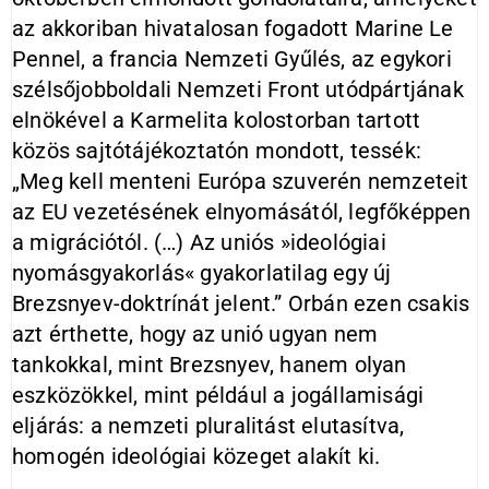
az akkoriban hivatalosan fogadott Marine Le
Pennel, a francia Nemzeti Gyűlés, az egykori
szélsőjobboldali Nemzeti Front utódpártjának
elnökével a Karmelita kolostorban tartott
közös sajtótájékoztatón mondott, tessék:
„Meg kell menteni Európa szuverén nemzeteit
az EU vezetésének elnyomásától, legfőképpen
a migrációtól. (…) Az uniós »ideológiai
nyomásgyakorlás« gyakorlatilag egy új
Brezsnyev-doktrínát jelent.” Orbán ezen csakis
azt érthette, hogy az unió ugyan nem
tankokkal, mint Brezsnyev, hanem olyan
eszközökkel, mint például a jogállamisági
eljárás: a nemzeti pluralitást elutasítva,
homogén ideológiai közeget alakít ki.