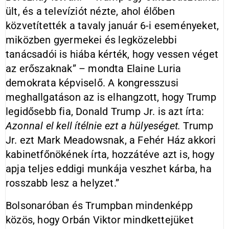
ült, és a televíziót nézte, ahol élőben
közvetítették a tavaly január 6-i eseményeket,
miközben gyermekei és legközelebbi
tanácsadói is hiába kérték, hogy vessen véget
az erőszaknak” – mondta Elaine Luria
demokrata képviselő. A kongresszusi
meghallgatáson az is elhangzott, hogy Trump
legidősebb fia, Donald Trump Jr. is azt írta:
Azonnal el kell ítélnie ezt a hülyeséget.
Trump
Jr. ezt Mark Meadowsnak, a Fehér Ház akkori
kabinetfőnökének írta, hozzátéve azt is, hogy
apja teljes eddigi munkája veszhet kárba, ha
rosszabb lesz a helyzet.”
Bolsonaróban és Trumpban mindenképp
közös, hogy Orbán Viktor mindkettejüket