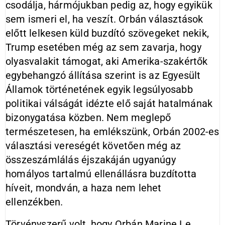
csodálja, hármójukban pedig az, hogy egyikük
sem ismeri el, ha veszít. Orbán választások
előtt lelkesen küld buzdító szövegeket nekik,
Trump esetében még az sem zavarja, hogy
olyasvalakit támogat, aki Amerika-szakértők
egybehangzó állítása szerint is az Egyesült
Államok történetének egyik legsúlyosabb
politikai válságát idézte elő saját hatalmának
bizonygatása közben. Nem meglepő
természetesen, ha emlékszünk, Orbán 2002-es
választási vereségét követően még az
összeszámlálás éjszakáján ugyanúgy
homályos tartalmú ellenállásra buzdította
híveit, mondván, a haza nem lehet
ellenzékben.
Törvényszerű volt, hogy Orbán Marine Le