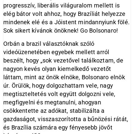
progresszív, liberális világuralom mellett is
elég bátor volt ahhoz, hogy Brazíliát helyezze
mindenek elé és a Jóistent mindannyiunk fölé.
Sok sikert kívánok önöknek! Go Bolsonaro!
Orbán a brazil választóknak szóló
videóüzenetében egyebek mellett arról
beszélt, hogy „sok vezetővel találkoztam, de
nagyon kevés olyan kiemelkedő vezetőt
láttam, mint az önök elnöke, Bolsonaro elnök
úr. Örülök, hogy dolgozhattam vele, nagy
megtiszteltetés volt együtt dolgozni vele,
megfigyelni és megtanulni, ahogyan
csökkentette az adókat, stabilizálta a
gazdaságot, visszaszorította a bűnözési rátát,
és Brazília számára egy fényesebb jövőt