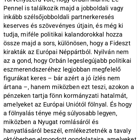
Pennel is találkozik majd a jobboldali vagy
inkább szélsőjobboldali partnerkeresés
keserves és szövevényes útjain, és még ki
tudja, miféle politikai kalandorokkal hozza
össze majd a sors, különösen, hogy a Fideszt
kirakták az Európai Néppártból. Nyilván nem
az a gond, hogy Orbán legeslegújabb politikai
eszmerendszeréhez legjobban megfelelő
figurákat keres – bár azért a jó ízlés nem
ártana –, hanem miközben ezt teszi, azokon a
pénzeken tartja fönn kormányzati hatalmát,
amelyeket az Európai Uniótól fölnyal. És hogy
a fölnyalás ténye még súlyosabb legyen,
miközben a Nyugat romlásáról és
hanyatlásáról beszél, emlékeztetnék a tavaly
októberben elmondott gondolataira, amelyeket