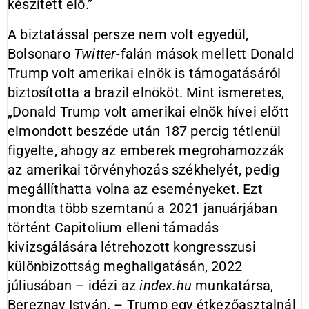
készített elő.”
A biztatással persze nem volt egyedül,
Bolsonaro
Twitter
-falán mások mellett Donald
Trump volt amerikai elnök is támogatásáról
biztosította a brazil elnököt. Mint ismeretes,
„Donald Trump volt amerikai elnök hívei előtt
elmondott beszéde után 187 percig tétlenül
figyelte, ahogy az emberek megrohamozzák
az amerikai törvényhozás székhelyét, pedig
megállíthatta volna az eseményeket. Ezt
mondta több szemtanú a 2021 januárjában
történt Capitolium elleni támadás
kivizsgálására létrehozott kongresszusi
különbizottság meghallgatásán, 2022
júliusában – idézi az
index.hu
munkatársa,
Bereznay István. – Trump egy étkezőasztalnál