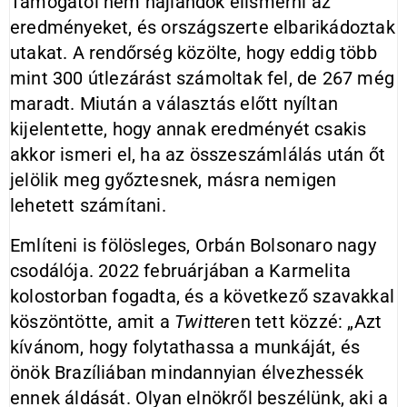
Támogatói nem hajlandók elismerni az
eredményeket, és országszerte elbarikádoztak
utakat. A rendőrség közölte, hogy eddig több
mint 300 útlezárást számoltak fel, de 267 még
maradt. Miután a választás előtt nyíltan
kijelentette, hogy annak eredményét csakis
akkor ismeri el, ha az összeszámlálás után őt
jelölik meg győztesnek, másra nemigen
lehetett számítani.
Említeni is fölösleges, Orbán Bolsonaro nagy
csodálója. 2022 februárjában a Karmelita
kolostorban fogadta, és a következő szavakkal
köszöntötte, amit a
Twitter
en tett közzé: „Azt
kívánom, hogy folytathassa a munkáját, és
önök Brazíliában mindannyian élvezhessék
ennek áldását. Olyan elnökről beszélünk, aki a