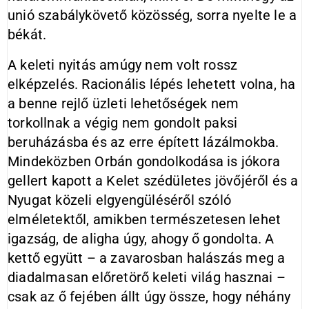
unió szabálykövető közösség, sorra nyelte le a
békát.
A keleti nyitás amúgy nem volt rossz
elképzelés. Racionális lépés lehetett volna, ha
a benne rejlő üzleti lehetőségek nem
torkollnak a végig nem gondolt paksi
beruházásba és az erre épített lázálmokba.
Mindeközben Orbán gondolkodása is jókora
gellert kapott a Kelet szédületes jövőjéről és a
Nyugat közeli elgyengüléséről szóló
elméletektől, amikben természetesen lehet
igazság, de aligha úgy, ahogy ő gondolta. A
kettő együtt – a zavarosban halászás meg a
diadalmasan előretörő keleti világ hasznai –
csak az ő fejében állt úgy össze, hogy néhány