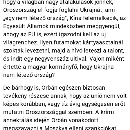
hogy a világban nagy átalakulások jönnek,
Oroszország el fogja foglalni Ukrajnát, ami
„egy nem létező ország”, Kína felemelkedik, az
Egyesült Államok mindeközben meggyengül,
ahogy az EU is, ezért igazodni kell az új
világrendhez. Ilyen futamokat kártyaasztalnál
szoktak levezetni, majd a hívó leteszi a talont,
és indít egy negyvenszáz ultival. Vajon miként
értette a magyar kormányfő, hogy Ukrajna
nem létező ország?
De bárhogy is, Orbán egészen biztosan
tevékeny részese annak, hogy az unió nem volt
képes korábban, vagy tíz évig egységesen erőt
mutatni Oroszországgal szemben. A krími
annektálás idején Orbán vonakodott
megszavazni a Moszkva elleni szankciókat,