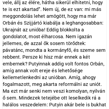
vele, állj az élére, hátha sikerül elhitetni, hogy
te is ezt akartad”. Nem új, de ez van: mi más
meggondolás lehet amögött, hogy ma már
Orbán és Szijjártó kiabálja a leghangosabban:
Ukrajnát az unióba! Eddig blokkolta a
gondolatot, most élharcosa. Nem igazán
jellemes, de azzal ők sosem törődtek:
pávatánc, mondta a kormányfő, és szeme sem
rebbent. Persze ki hisz már ennek a két
embernek? Putyinnak addig volt fontos Orbán,
amíg annak volt ereje és lehetősége
kellemetlenkedni az unióban. Amíg, ahogy
fogalmazott, meg akarta reformálni az uniót.
Ma ezt már senki nem veszi komolyan, nyilván
ő sem. Mindezek tetejébe ott leselkedik rá a
halálos veszedelem: Putyin akár bele is bukhat