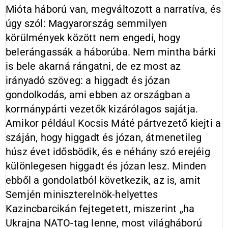
Mióta háború van, megváltozott a narratíva, és
úgy szól: Magyarország semmilyen
körülmények között nem engedi, hogy
belerángassák a háborúba. Nem mintha bárki
is bele akarná rángatni, de ez most az
irányadó szöveg: a higgadt és józan
gondolkodás, ami ebben az országban a
kormánypárti vezetők kizárólagos sajátja.
Amikor például Kocsis Máté pártvezető kiejti a
száján, hogy higgadt és józan, átmenetileg
húsz évet idősbödik, és e néhány szó erejéig
különlegesen higgadt és józan lesz. Minden
ebből a gondolatból következik, az is, amit
Semjén miniszterelnök-helyettes
Kazincbarcikán fejtegetett, miszerint „ha
Ukrajna NATO-tag lenne, most világháború