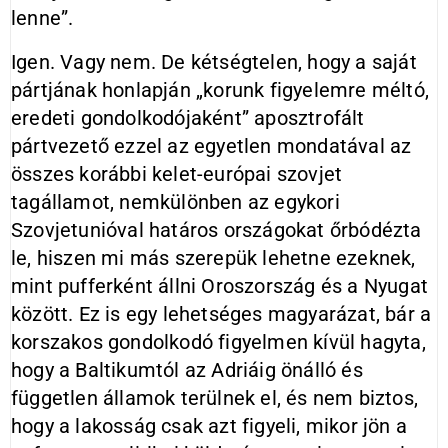
lenne”.
Igen. Vagy nem. De kétségtelen, hogy a saját
pártjának honlapján „korunk figyelemre méltó,
eredeti gondolkodójaként” aposztrofált
pártvezető ezzel az egyetlen mondatával az
összes korábbi kelet-európai szovjet
tagállamot, nemkülönben az egykori
Szovjetunióval határos országokat őrbódézta
le, hiszen mi más szerepük lehetne ezeknek,
mint pufferként állni Oroszország és a Nyugat
között. Ez is egy lehetséges magyarázat, bár a
korszakos gondolkodó figyelmen kívül hagyta,
hogy a Baltikumtól az Adriáig önálló és
független államok terülnek el, és nem biztos,
hogy a lakosság csak azt figyeli, mikor jön a