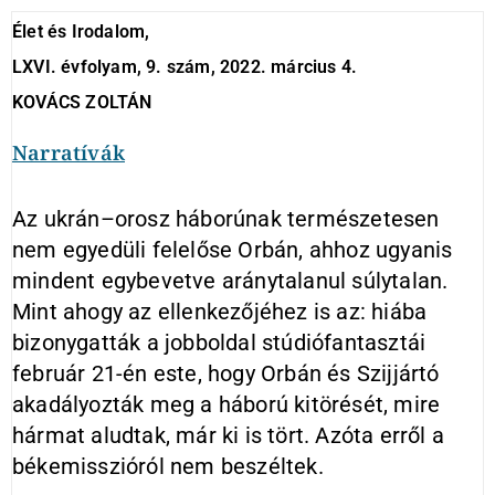
Élet és Irodalom,
LXVI. évfolyam, 9. szám, 2022. március 4.
KOVÁCS ZOLTÁN
Narratívák
Az ukrán–orosz háborúnak természetesen
nem egyedüli felelőse Orbán, ahhoz ugyanis
mindent egybevetve aránytalanul súlytalan.
Mint ahogy az ellenkezőjéhez is az: hiába
bizonygatták a jobboldal stúdiófantasztái
február 21-én este, hogy Orbán és Szijjártó
akadályozták meg a háború kitörését, mire
hármat aludtak, már ki is tört. Azóta erről a
békemisszióról nem beszéltek.