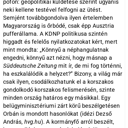
pofon: geopolitikai küldetése szerint ugyanis
neki kellene testével felfogni az ütést.
Semjént továbbgondolva ilyen értelemben
Magyarország is őrbódé, csak épp Ausztria
pufferállama. A KDNP politikusa szintén
higgadt és felelős nyilatkozatokat kért, mert
mint mondta: „Könnyű a néphangulatnak
engedni, könnyű azt nézni, hogy másnap a
Süddeutsche
Zeitung
mit ír, de mi fog történni,
ha eszkalálódik a helyzet?” Bizony, a világ már
csak ilyen, csodálkozhatunk el a korszakos
gondolkodó korszakos felismerésén, szinte
minden ország határos egy másikkal. Egy
belügyminisztériumi zárt körű beszélgetésen
Orbán is mondott hasonlókat (idézi Dezső
András,
hvg.hu
). A kormányfő arról beszélt,