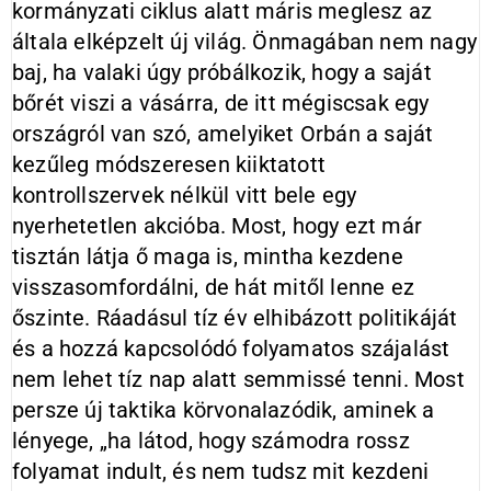
kormányzati ciklus alatt máris meglesz az
általa elképzelt új világ. Önmagában nem nagy
baj, ha valaki úgy próbálkozik, hogy a saját
bőrét viszi a vásárra, de itt mégiscsak egy
országról van szó, amelyiket Orbán a saját
kezűleg módszeresen kiiktatott
kontrollszervek nélkül vitt bele egy
nyerhetetlen akcióba. Most, hogy ezt már
tisztán látja ő maga is, mintha kezdene
visszasomfordálni, de hát mitől lenne ez
őszinte. Ráadásul tíz év elhibázott politikáját
és a hozzá kapcsolódó folyamatos szájalást
nem lehet tíz nap alatt semmissé tenni. Most
persze új taktika körvonalazódik, aminek a
lényege, „ha látod, hogy számodra rossz
folyamat indult, és nem tudsz mit kezdeni