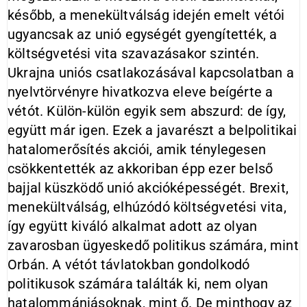
később, a menekültválság idején emelt vétói
ugyancsak az unió egységét gyengítették, a
költségvetési vita szavazásakor szintén.
Ukrajna uniós csatlakozásával kapcsolatban a
nyelvtörvényre hivatkozva eleve beígérte a
vétót. Külön-külön egyik sem abszurd: de így,
együtt már igen. Ezek a javarészt a belpolitikai
hatalomerősítés akciói, amik ténylegesen
csökkentették az akkoriban épp ezer belső
bajjal küszködő unió akcióképességét. Brexit,
menekültválság, elhúzódó költségvetési vita,
így együtt kiváló alkalmat adott az olyan
zavarosban ügyeskedő politikus számára, mint
Orbán. A vétót távlatokban gondolkodó
politikusok számára találták ki, nem olyan
hatalommániásoknak, mint ő. De minthogy az