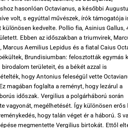
hoz hasonlóan Octavianus, a későbbi August
íve volt, s egyúttal művészek, írók támogatója i
t különösen kedvelte. Pollio fia, Asinius Gallus,
ületett. Ebben az időszakban a triumvirek, Mar
, Marcus Aemilius Lepidus és a fiatal Caius Oc
békültek, Brundisiumban: felosztották egymás k
birodalom területeit, és a békét azzal is
telték, hogy Antonius feleségül vette Octavia
Ez magában foglalta a reményt, hogy lezárul a
borús időszak. Vergilius a polgárháború során
tte vagyonát, megélhetését. Így különösen erős 
reménykedés, hogy talán véget ér a háború. S va
llépése megmentette Vergilius birtokát. Ettől elt