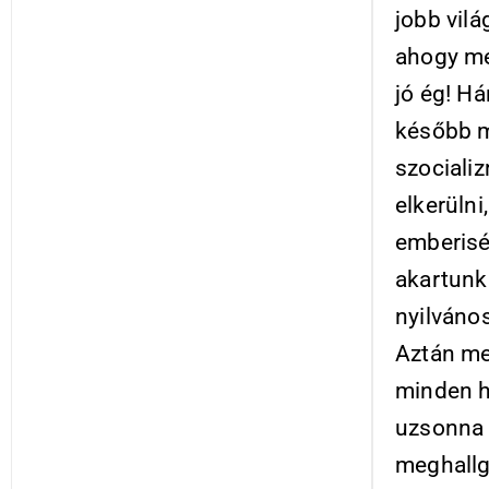
jobb vilá
ahogy meg
jó ég! H
később m
szocializ
elkerüln
emberisé
akartunk
nyilváno
Aztán me
minden hí
uzsonna ö
meghallg