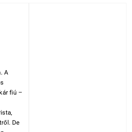
. A
és
kár fiú –
ista,
ről. De