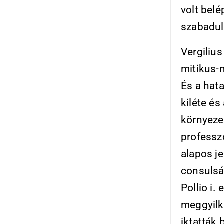
volt bel
szabadul
Vergiliu
mitikus-m
És a hat
kiléte és
környeze
professz
alapos je
consulság
Pollio i.
meggyilk
iktatták 