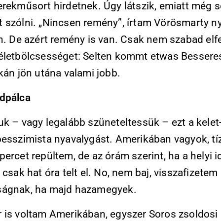
erekműsort hirdetnek. Úgy látszik, emiatt még s
 szólni. „Nincsen remény”, írtam Vörösmarty 
n. De azért remény is van. Csak nem szabad elfe
életbölcsességet: Selten kommt etwas Bessere
kán jön utána valami jobb.
dpálca
uk – vagy legalább szüneteltessük – ezt a kelet
pesszimista nyavalygást. Amerikában vagyok, tí
ercet repültem, de az órám szerint, ha a helyi 
 csak hat óra telt el. No, nem baj, visszafizetem 
ágnak, ha majd hazamegyek.
 is voltam Amerikában, egyszer Soros zsoldosi