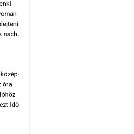
enki
nyomán
lejteni
s nach.
-közép-
z óra
időhöz
ezt Idő