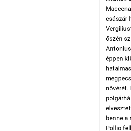
Maecenas
császár h
Vergilius
őszén sz
Antonius
éppen ki
hatalmas 
megpecsé
nővérét. 
polgárhá
elveszte
benne a 
Pollio fe