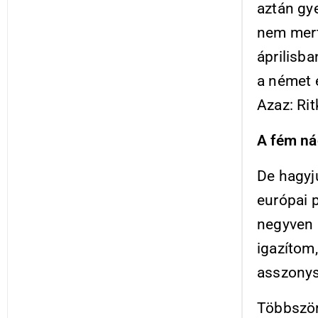
aztán gy
nem mert
áprilisba
a német 
Azaz: Rit
A fém ná
De hagyj
európai 
negyven p
igazítom,
asszonys
Többször