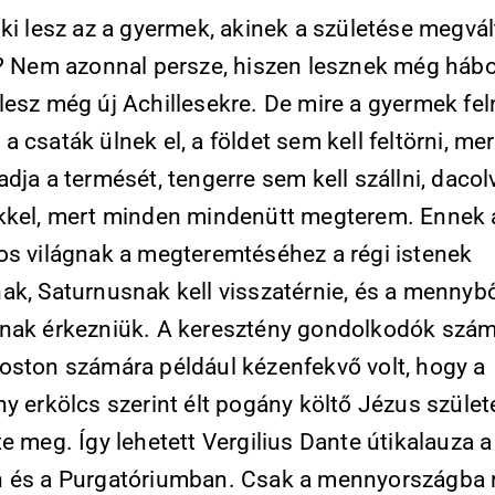
ki lesz az a gyermek, akinek a születése megvál
t? Nem azonnal persze, hiszen lesznek még hábo
lesz még új Achillesekre. De mire a gyermek fel
 csaták ülnek el, a földet sem kell feltörni, mer
dja a termését, tengerre sem kell szállni, dacol
kkel, mert minden mindenütt megterem. Ennek 
os világnak a megteremtéséhez a régi istenek
k, Saturnusnak kell visszatérnie, és a mennyből
nak érkezniük. A keresztény gondolkodók szám
oston számára például kézenfekvő volt, hogy a
y erkölcs szerint élt pogány költő Jézus szület
e meg. Így lehetett Vergilius Dante útikalauza a
 és a Purgatóriumban. Csak a mennyországba