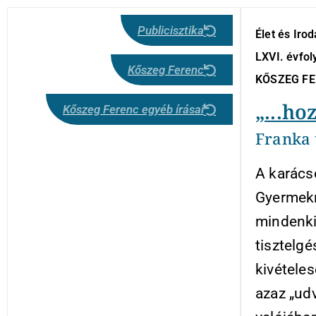
Publicisztika
Élet és Iro
LXVI. évfo
Kőszeg Ferenc
KŐSZEG F
„...ho
Kőszeg Ferenc egyéb írásai
Franka 
A karács
Gyermekrő
mindenkin
tisztelg
kivételes
azaz „udv