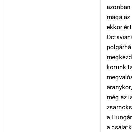
azonban 
maga az 
ekkor ér
Octavian
polgárhá
megkezdő
korunk t
megvalós
aranykor,
még az is
zsarnoks
a Hungár
a csalat