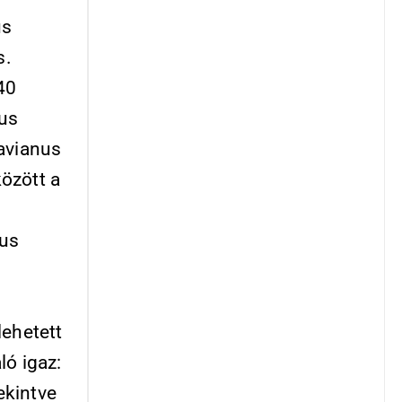
us
s.
 40
cus
tavianus
özött a
nus
lehetett
ló igaz:
ekintve