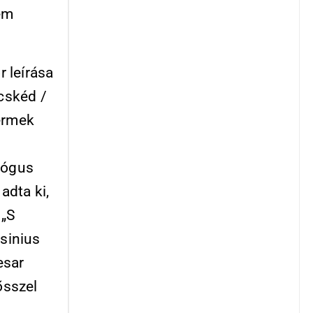
em
 leírása
ecskéd /
yermek
lógus
adta ki,
 „S
Asinius
esar
ősszel