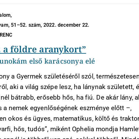
dalom,
lyam, 51–52. szám, 2022. december 22.
ERENC
z a földre aranykort”
unokám első karácsonya elé
ony a Gyermek születéséről szól, természetesen
l, aki a világ szépe lesz, ha lánynak született, 
él bátrabb, erősebb hős, ha fiú. De akár lány, a
és a nemek egyenlőségének eszménye előtt –,
en okos és ügyes, matematikus, költő és traktor
arfi, hős, tudós”, miként Ophelia mondja Hamlet