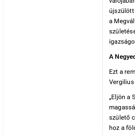
valójában
újszülött
a Megvál
születésé
igazságo
A Negyed
Ezt a re
Vergiliu
„Eljön a 
magasság
születő 
hoz a föl