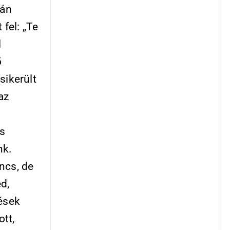
tán
 fel: „Te
l
ő
sikerült
az
es
nk.
ncs, de
d,
tések
tt,