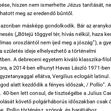
épése, hiszen nem ismerhette Jézus tanítását, n
hatott meg az eredendő bűntől.
s azonban másképp gondolkodik. Bár az aranykor
esés („Bőtejü tőggyel tér, hívás nélkül, haza k
almas oroszlántól nem ijed meg a jószág”), a g
 a születés ideje elhelyezhető a történelmi
tben. A debreceni egyetem kiváló klasszika-filo
ora, a 2014-ben elhunyt Havas László 1971-ben 
gyzetanyaggal ellátva, Vergilius eclogáit latinul.
od alatt kezdődik a fényes időszak, / Pollio”. 
 e. 40-ben lett consul, de tisztségébe a Julius Ca
olását követő polgárháborús időszakban csak 
be. Pollio történész, szónok, és barátjához,