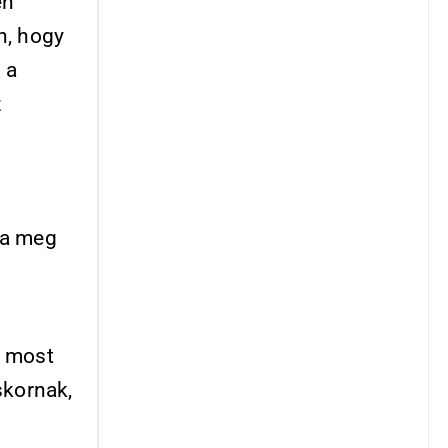
en
en, hogy
 a
z
za meg
e most
skornak,