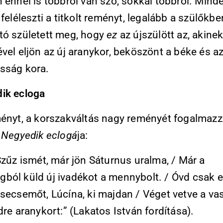
 ennél is többről van szó, sokkal többről. Mind
 feléleszti a titkolt reményt, legalább a szülőkb
tó született meg, hogy
ez
az újszülött az, akinek
vel eljön az új aranykor, beköszönt a béke és a
sság kora.
ik ecloga
ményt, a korszakváltás nagy reményét fogalmaz
s
Negyedik eclogá
ja:
Szűz ismét, már jön Sáturnus uralma, / Már a
ból küld új ivadékot a mennybolt. / Óvd csak 
csecsemőt, Lúcína, ki majdan / Véget vetve a va
dre aranykort:” (Lakatos István fordítása).