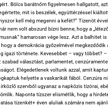
gért. Bölcs barátnőm figyelmesen hallgatott, az
értette, mit is beszélek, együttérzéssel kiáltott
ányszor kell még megenni a kefét?” Tizenöt évve
ár nem volt abszurd bízni benne, hogy a „létez
musnak” hamarosan vége lesz. Azt a balhitet is 
i, hogy a demokrácia győzelmével megkezdődik 
g igazi története. Kevesebbet – vagy többet? –
: szabad választást, parlamentet, cenzúrament
sságot. Elégedetlenek voltunk azzal, amit kaptu
gkaptuk helyette a vaskarikát fából. Cenzúra ni
rközlő szervből ugyanaz a napközis tízórai, ebé
mlik. Naponta tízszer elismétlik, hogy a hirde
atása tizenkét+ éven aluliak számára nem ajánlo