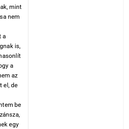
ak, mint
ása nem
t a
gnak is,
hasonlít
ogy a
 nem az
 el, de
entem be
zánsza,
nek egy