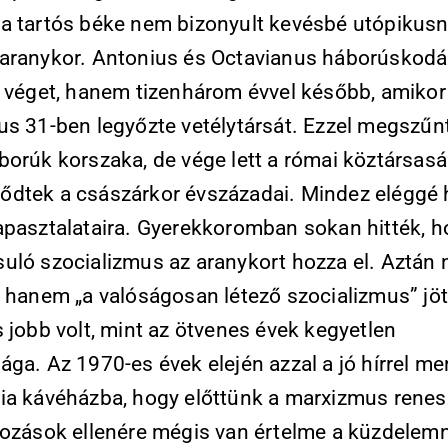
a tartós béke nem bizonyult kevésbé utópikusn
aranykor. Antonius és Octavianus háborúskod
t véget, hanem tizenhárom évvel később, amikor
us 31-ben legyőzte vetélytársát. Ezzel megszűn
borúk korszaka, de vége lett a római köztársasá
dtek a császárkor évszázadai. Mindez eléggé 
apasztalataira. Gyerekkoromban sokan hitték, h
uló szocializmus az aranykort hozza el. Aztán
 hanem „a valóságosan létező szocializmus” jött
 jobb volt, mint az ötvenes évek kegyetlen
ága. Az 1970-es évek elején azzal a jó hírrel m
ia kávéházba, hogy előttünk a marxizmus renes
kozások ellenére mégis van értelme a küzdelem