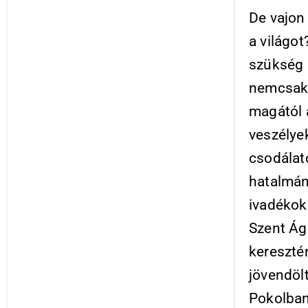
De vajon 
a világo
szükség 
nemcsak a
magától a
veszélye
csodálat
hatalmána
ivadékok
Szent Ág
keresztén
jövendölt
Pokolban