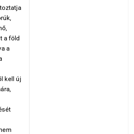
toztatja
rúk,
nő,
t a föld
va a
a
 kell új
ára,
ését
 nem