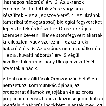
„hatnapos háborús” érv. 3. Az ukránok
emberirtást hajtottak végre vagy arra
készültek – ez a „Koszovó-érv”. 4. Az ukránok
(amerikai támogatással) biológiai fegyvereket
fejlesztettek és készültek Oroszországgal
szemben bevetni, illetve atomfegyvert akartak
kifejleszteni vagy szerezni – ez az „iraki
háborús” érv. 5. Az ukránok nem is önálló nép
– ez a „kuvaiti háborús” érv. S végül
hivatkoztak arra is, hogy Ukrajna vezetését
átvették a nácik.
A fenti orosz állítások Oroszország belső és
nemzetközi kommunikációjában, az
oroszbarát államok sajtójában és az orosz
propagandát visszhangzó közösségi médiában
megfelelő háborús indokként jelentek meg. Az