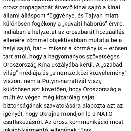
orosz propagandát átvevő kínai sajtó a kínai
állami álláspont függvénye, és Tajvan miatt
különösen fogékony a „kuvaiti háborús” érvre.
Indiában a helyzetet az oroszbarát hozzáállás
ellenére zömmel objektívabban mutatja be a
helyi sajtó, bár – miként a kormány is – erősen
tart attól, hogy a hagyományos szövetséges
Oroszország Kína uszályába kerül. A „szabad
világ” médiája és „a nemzetközi közvélemény”
viszont nem a Putyin-narratívát viszi,
különösen azt követően, hogy Oroszország a
múlt év végén még kizárólag saját
biztonságának szavatolására alapozta azt az
igényét, hogy Ukrajna mondjon le a NATO-
csatlakozásról. Az orosz kommunikáció most
inkább kármentő jellegűnek tűnik.