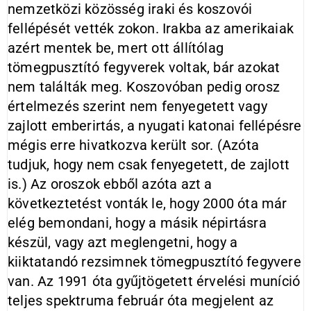
nemzetközi közösség iraki és koszovói
fellépését vették zokon. Irakba az amerikaiak
azért mentek be, mert ott állítólag
tömegpusztító fegyverek voltak, bár azokat
nem találták meg. Koszovóban pedig orosz
értelmezés szerint nem fenyegetett vagy
zajlott emberirtás, a nyugati katonai fellépésre
mégis erre hivatkozva került sor. (Azóta
tudjuk, hogy nem csak fenyegetett, de zajlott
is.) Az oroszok ebből azóta azt a
következtetést vonták le, hogy 2000 óta már
elég bemondani, hogy a másik népirtásra
készül, vagy azt meglengetni, hogy a
kiiktatandó rezsimnek tömegpusztító fegyvere
van. Az 1991 óta gyűjtögetett érvelési muníció
teljes spektruma február óta megjelent az