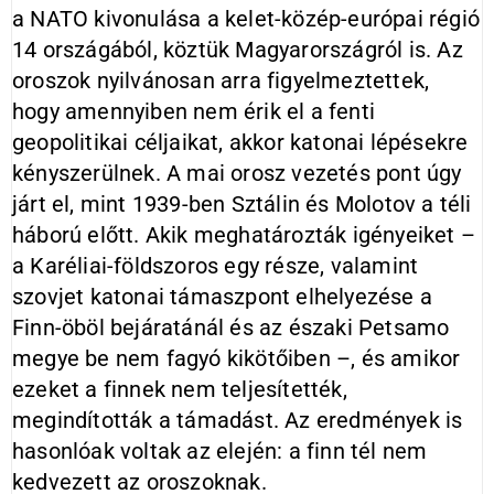
a NATO kivonulása a kelet-közép-európai régió
14 országából, köztük Magyarországról is. Az
oroszok nyilvánosan arra figyelmeztettek,
hogy amennyiben nem érik el a fenti
geopolitikai céljaikat, akkor katonai lépésekre
kényszerülnek. A mai orosz vezetés pont úgy
járt el, mint 1939-ben Sztálin és Molotov a téli
háború előtt. Akik meghatározták igényeiket –
a Karéliai-földszoros egy része, valamint
szovjet katonai támaszpont elhelyezése a
Finn-öböl bejáratánál és az északi Petsamo
megye be nem fagyó kikötőiben –, és amikor
ezeket a finnek nem teljesítették,
megindították a támadást. Az eredmények is
hasonlóak voltak az elején: a finn tél nem
kedvezett az oroszoknak.