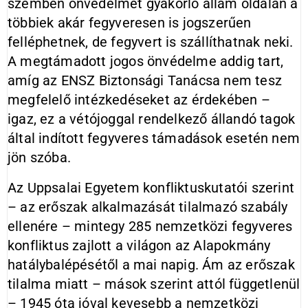
szemben önvédelmet gyakorló állam oldalán a
többiek akár fegyveresen is jogszerűen
felléphetnek, de fegyvert is szállíthatnak neki.
A megtámadott jogos önvédelme addig tart,
amíg az ENSZ Biztonsági Tanácsa nem tesz
megfelelő intézkedéseket az érdekében –
igaz, ez a vétójoggal rendelkező állandó tagok
által indított fegyveres támadások esetén nem
jön szóba.
Az Uppsalai Egyetem konfliktuskutatói szerint
– az erőszak alkalmazását tilalmazó szabály
ellenére – mintegy 285 nemzetközi fegyveres
konfliktus zajlott a világon az Alapokmány
hatálybalépésétől a mai napig. Ám az erőszak
tilalma miatt – mások szerint attól függetlenül
– 1945 óta jóval kevesebb a nemzetközi