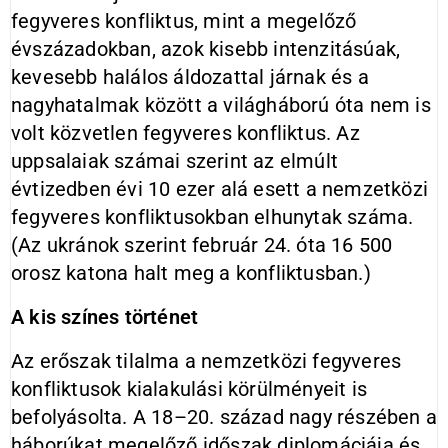
fegyveres konfliktus, mint a megelőző
évszázadokban, azok kisebb intenzitásúak,
kevesebb halálos áldozattal járnak és a
nagyhatalmak között a világháború óta nem is
volt közvetlen fegyveres konfliktus. Az
uppsalaiak számai szerint az elmúlt
évtizedben évi 10 ezer alá esett a nemzetközi
fegyveres konfliktusokban elhunytak száma.
(Az ukránok szerint február 24. óta 16 500
orosz katona halt meg a konfliktusban.)
A kis színes történet
Az erőszak tilalma a nemzetközi fegyveres
konfliktusok kialakulási körülményeit is
befolyásolta. A 18–20. század nagy részében a
háborúkat megelőző időszak diplomáciája és