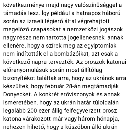
következménye majd nagy valószínűséggel a
támadás lesz. Így például a hatnapos háború
során az izraeli légierő által végrehajtott
megelőző csapásokat a nemzetközi jogászok
nagy része nem tartotta jogellenesnek, annak
ellenére, hogy a szírek meg az egyiptomiak
nem indították el a bombázóikat, azt csak a
következő napra tervezték. Az oroszok katonai
előrenyomulásuk során most állítólag
bizonyítékot találtak arra, hogy az ukránok arra
készültek, hogy február 28-án megtámadják
Donyecket. A konkrét erőviszonyok és annak
ismeretében, hogy az ukrán határ túloldalán
legalább 200 ezer állig felfegyverzett orosz
katona várakozott már vagy három hónapja,
nehezen hihető, hogy a küszöbön álló ukrán