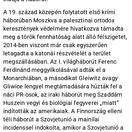
A 19. század közepén folytatott első krími
háborúban Moszkva a palesztinai ortodox
keresztények védelmére hivatkozva támadta
meg a török fennhatóság alatt álló félszigetet,
2014-ben viszont már csak egyszerűen
letagadta a katonái részvételét a terület
megszállásában. Az I. világháborút Ferenc
Ferdinánd meggyilkolásával adták el a
Monarchiában, a másodikat Gleiwitz avagy
Gliwice lengyel megtámadására húzták fel a
náci PR-osok, az iraki háborút meg Szaddám
Huszein vegyi és biológiai fegyverei „miatt”
indították az amerikaiak. A Finnország elleni
téli háborút a Szovjetunió a mainilai
incidenssel indokolta, amikor a Szovjetunió a