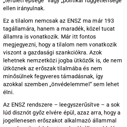
„területi épsége” vagy „politikai függetlensége”
ellen irányulnak.
Ez a tilalom nemcsak az ENSZ ma már 193
tagállamára, hanem a maradék, közel tucat
államra is vonatkozik. Már itt fontos
megjegyezni, hogy a tilalom nem vonatkozik
viszont a gazdasági szankciókra. Azok
lehetnek nemzetközi jogba ütközők is, de nem
ütköznek az erőszak tilalmába és nem
minősülnek fegyveres támadásnak, így
azokkal szemben „önvédelemmel” sem lehet
élni.
Az ENSZ rendszere – leegyszerűsítve – a sok
lúd disznót győz elvére épül, azaz arra, hogy a
jogellenesen erőszakot alkalmazó állammal