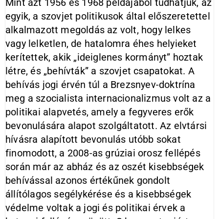
Mint azt 1956 és 1968 példájából tudhatjuk, az
egyik, a szovjet politikusok által előszeretettel
alkalmazott megoldás az volt, hogy lelkes
vagy lelketlen, de hatalomra éhes helyieket
kerítettek, akik „ideiglenes kormányt” hoztak
létre, és „behívták” a szovjet csapatokat. A
behívás jogi érvén túl a Brezsnyev-doktrína
meg a szocialista internacionalizmus volt az a
politikai alapvetés, amely a fegyveres erők
bevonulására alapot szolgáltatott. Az elvtársi
hívásra alapított bevonulás utóbb sokat
finomodott, a 2008-as grúziai orosz fellépés
során már az abház és az oszét kisebbségek
behívással azonos értékűnek gondolt
állítólagos segélykérése és a kisebbségek
védelme voltak a jogi és politikai érvek a