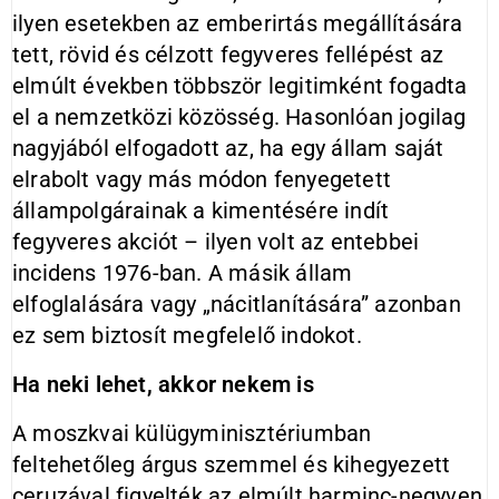
ilyen esetekben az emberirtás megállítására
tett, rövid és célzott fegyveres fellépést az
elmúlt években többször legitimként fogadta
el a nemzetközi közösség. Hasonlóan jogilag
nagyjából elfogadott az, ha egy állam saját
elrabolt vagy más módon fenyegetett
állampolgárainak a kimentésére indít
fegyveres akciót – ilyen volt az entebbei
incidens 1976-ban. A másik állam
elfoglalására vagy „nácitlanítására” azonban
ez sem biztosít megfelelő indokot.
Ha neki lehet, akkor nekem is
A moszkvai külügyminisztériumban
feltehetőleg árgus szemmel és kihegyezett
ceruzával figyelték az elmúlt harminc-negyven