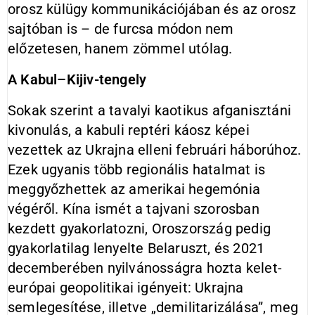
orosz külügy kommunikációjában és az orosz
sajtóban is – de furcsa módon nem
előzetesen, hanem zömmel utólag.
A Kabul–Kijiv-tengely
Sokak szerint a tavalyi kaotikus afganisztáni
kivonulás, a kabuli reptéri káosz képei
vezettek az Ukrajna elleni februári háborúhoz.
Ezek ugyanis több regionális hatalmat is
meggyőzhettek az amerikai hegemónia
végéről. Kína ismét a tajvani szorosban
kezdett gyakorlatozni, Oroszország pedig
gyakorlatilag lenyelte Belaruszt, és 2021
decemberében nyilvánosságra hozta kelet-
európai geopolitikai igényeit: Ukrajna
semlegesítése, illetve „demilitarizálása”, meg