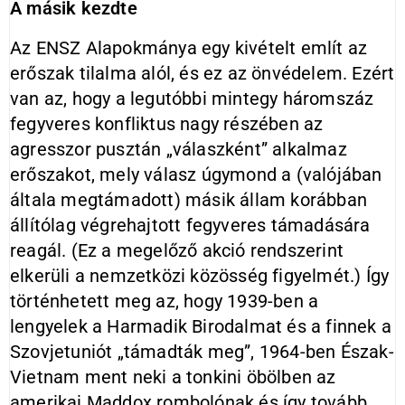
A másik kezdte
Az ENSZ Alapokmánya egy kivételt említ az
erőszak tilalma alól, és ez az önvédelem. Ezért
van az, hogy a legutóbbi mintegy háromszáz
fegyveres konfliktus nagy részében az
agresszor pusztán „válaszként” alkalmaz
erőszakot, mely válasz úgymond a (valójában
általa megtámadott) másik állam korábban
állítólag végrehajtott fegyveres támadására
reagál. (Ez a megelőző akció rendszerint
elkerüli a nemzetközi közösség figyelmét.) Így
történhetett meg az, hogy 1939-ben a
lengyelek a Harmadik Birodalmat és a finnek a
Szovjetuniót „támadták meg”, 1964-ben Észak-
Vietnam ment neki a tonkini öbölben az
amerikai Maddox rombolónak és így tovább.