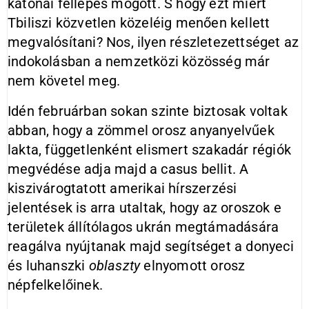
katonai fellépés mögött. S hogy ezt miért
Tbiliszi közvetlen közeléig menően kellett
megvalósítani? Nos, ilyen részletezettséget az
indokolásban a nemzetközi közösség már
nem követel meg.
Idén februárban sokan szinte biztosak voltak
abban, hogy a zömmel orosz anyanyelvűek
lakta, függetlenként elismert szakadár régiók
megvédése adja majd a casus bellit. A
kiszivárogtatott amerikai hírszerzési
jelentések is arra utaltak, hogy az oroszok e
területek állítólagos ukrán megtámadására
reagálva nyújtanak majd segítséget a donyeci
és luhanszki
oblaszty
elnyomott orosz
népfelkelőinek.