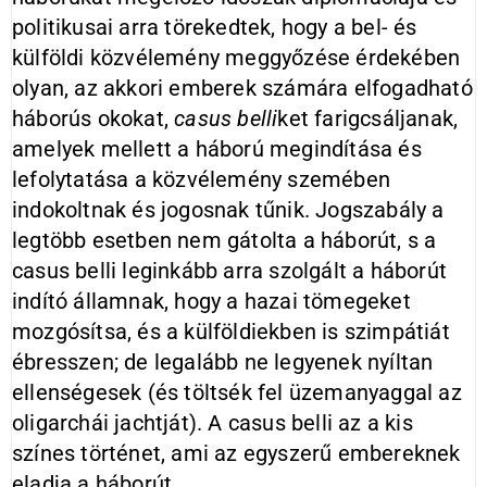
politikusai arra törekedtek, hogy a bel- és
külföldi közvélemény meggyőzése érdekében
olyan, az akkori emberek számára elfogadható
háborús okokat,
casus
belli
ket farigcsáljanak,
amelyek mellett a háború megindítása és
lefolytatása a közvélemény szemében
indokoltnak és jogosnak tűnik. Jogszabály a
legtöbb esetben nem gátolta a háborút, s a
casus belli leginkább arra szolgált a háborút
indító államnak, hogy a hazai tömegeket
mozgósítsa, és a külföldiekben is szimpátiát
ébresszen; de legalább ne legyenek nyíltan
ellenségesek (és töltsék fel üzemanyaggal az
oligarchái jachtját). A casus belli az a kis
színes történet, ami az egyszerű embereknek
eladja a háborút.