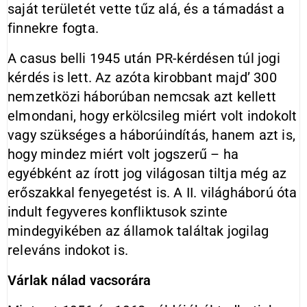
saját területét vette tűz alá, és a támadást a
finnekre fogta.
A casus belli 1945 után PR-kérdésen túl jogi
kérdés is lett. Az azóta kirobbant majd’ 300
nemzetközi háborúban nemcsak azt kellett
elmondani, hogy erkölcsileg miért volt indokolt
vagy szükséges a háborúindítás, hanem azt is,
hogy mindez miért volt jogszerű – ha
egyébként az írott jog világosan tiltja még az
erőszakkal fenyegetést is. A II. világháború óta
indult fegyveres konfliktusok szinte
mindegyikében az államok találtak jogilag
releváns indokot is.
Várlak nálad vacsorára