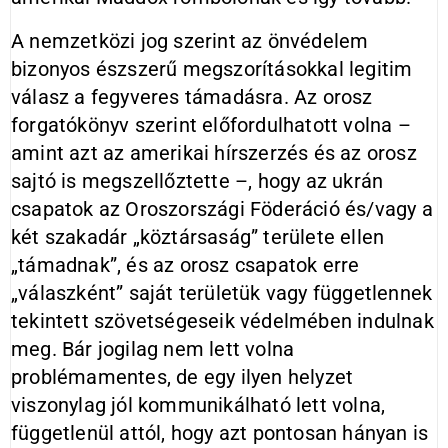
A nemzetközi jog szerint az önvédelem
bizonyos észszerű megszorításokkal legitim
válasz a fegyveres támadásra. Az orosz
forgatókönyv szerint előfordulhatott volna –
amint azt az amerikai hírszerzés és az orosz
sajtó is megszellőztette –, hogy az ukrán
csapatok az Oroszországi Föderáció és/vagy a
két szakadár „köztársaság” területe ellen
„támadnak”, és az orosz csapatok erre
„válaszként” saját területük vagy függetlennek
tekintett szövetségeseik védelmében indulnak
meg. Bár jogilag nem lett volna
problémamentes, de egy ilyen helyzet
viszonylag jól kommunikálható lett volna,
függetlenül attól, hogy azt pontosan hányan is