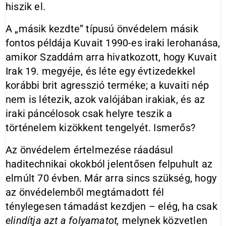
hiszik el.
A „másik kezdte” típusú önvédelem másik
fontos példája Kuvait 1990-es iraki lerohanása,
amikor Szaddám arra hivatkozott, hogy Kuvait
Irak 19. megyéje, és léte egy évtizedekkel
korábbi brit agresszió terméke; a kuvaiti nép
nem is létezik, azok valójában irakiak, és az
iraki páncélosok csak helyre teszik a
történelem kizökkent tengelyét. Ismerős?
Az önvédelem értelmezése ráadásul
haditechnikai okokból jelentősen felpuhult az
elmúlt 70 évben. Már arra sincs szükség, hogy
az önvédelemből megtámadott fél
ténylegesen támadást kezdjen – elég, ha csak
elindítja azt a folyamatot,
melynek közvetlen