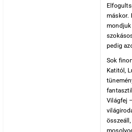
Elfogult
máskor. I
mondjuk 
szokásos
pedig az
Sok fino
Katitól, 
tünemény
fantaszti
Világfej
világiro
összeáll
mosolyog