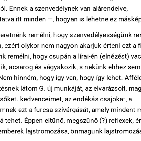
ól. Ennek a szenvedélynek van alárendelve,
ltatva itt minden —, hogyan is lehetne ez máské
zeretnénk remélni, hogy szenvedélyességünk re
, ezért olykor nem nagyon akarjuk érteni ezt a f
k remélni, hogy csupán a lírai-én (elnézést) va
ik, acsarog és vágyakozik, s nekünk ehhez se
Nem hinném, hogy így van, hogy így lehet. Affél
tésnek látom G. új munkáját, az elvarázsolt, ma
sőket. kedvenceimet, az endékás csajokat, a
emnek ezt a furcsa szivárgását, amely mindent 
á tehet. Éppen eltűnő, megszűnő (?) reflexek, é
 emberek lajstromozása, önmagunk lajstromozá