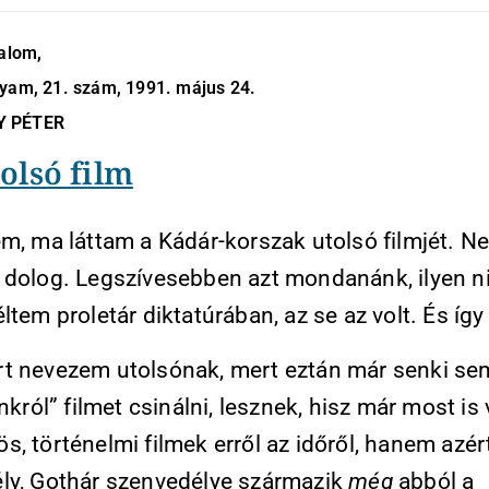
dalom,
yam, 21. szám, 1991. május 24.
Y PÉTER
olsó film
em, ma láttam a Kádár-korszak utolsó filmjét. N
 dolog. Legszívesebben azt mondanánk, ilyen ni
ltem proletár diktatúrában, az se az volt. És így
t nevezem utolsónak, mert eztán már senki se
unkról” filmet csinálni, lesznek, hisz már most i
, történelmi filmek erről az időről, hanem azér
ly, Gothár szenvedélye származik
még
abból a