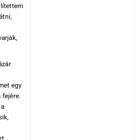
lítettem
tni,
arják,
ázár
lmet egy
 fejére.
 a
ik,
rt