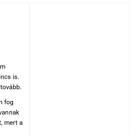
em
ncs is.
 tovább.
m fog
s vannak
t, mert a