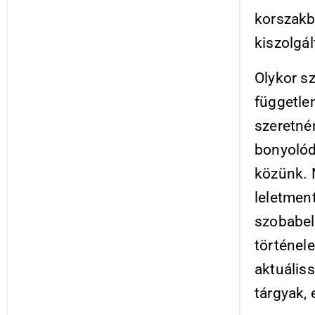
korszakb
kiszolgá
Olykor s
független
szeretnén
bonyolód
közünk. 
leletmen
szobabel
történel
aktuáliss
tárgyak,