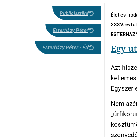
Publicisztika
Élet és Iro
XXXV. évfol
Esterházy Péter
ESTERHÁZ
Egy ut
Esterházy Péter - ÉS
Azt hisz
kellemes
Egyszer é
Nem azér
,,úrfikor
kosztümös
szenvedé