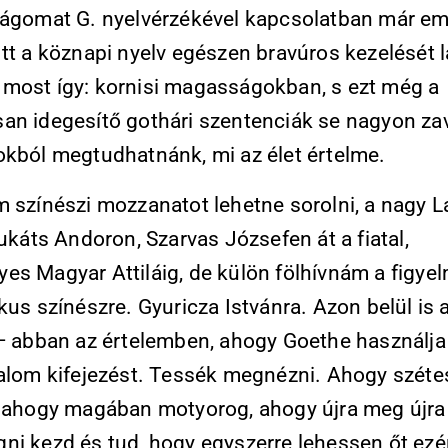
ságomat G. nyelvérzékével kapcsolatban már em
tt a köznapi nyelv egészen bravúros kezelését lá
most így: kornisi magasságokban, s ezt még a
an idegesítő gothári szentenciák se nagyon zav
okból megtudhatnánk, mi az élet értelme.
m színészi mozzanatot lehetne sorolni, a nagy L
Lukáts Andoron, Szarvas Józsefen át a fiatal,
es Magyar Attiláig, de külön fölhívnám a figye
kus színészre. Gyuricza Istvánra. Azon belül is a
 — abban az értelemben, ahogy Goethe használja
dalom kifejezést. Tessék megnézni. Ahogy szétes
, ahogy magában motyorog, ahogy újra meg újra
ni kezd és tud, hogy egyszerre lehessen őt ezé