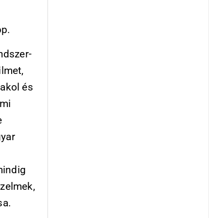
pp.
ndszer-
ilmet,
cakol és
mmi
e
gyar
mindig
rzelmek,
sa.