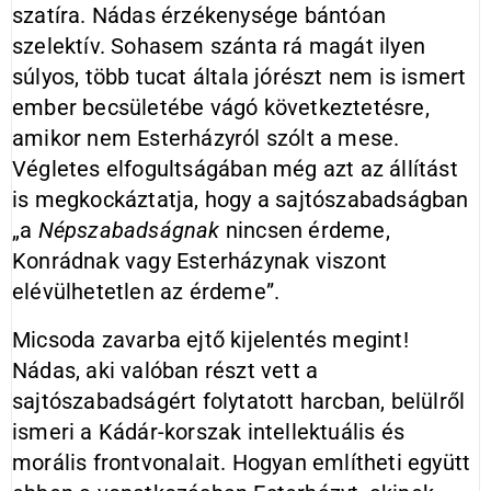
szatíra. Nádas érzékenysége bántóan
szelektív. Sohasem szánta rá magát ilyen
súlyos, több tucat általa jórészt nem is ismert
ember becsületébe vágó következtetésre,
amikor nem Esterházyról szólt a mese.
Végletes elfogultságában még azt az állítást
is megkockáztatja, hogy a sajtószabadságban
„a
Népszabadságnak
nincsen érdeme,
Konrádnak vagy Esterházynak viszont
elévülhetetlen az érdeme”.
Micsoda zavarba ejtő kijelentés megint!
Nádas, aki valóban részt vett a
sajtószabadságért folytatott harcban, belülről
ismeri a Kádár-korszak intellektuális és
morális frontvonalait. Hogyan említheti együtt