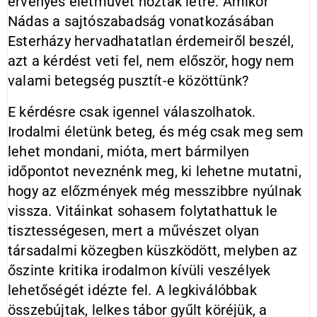
érvényes életművet hoztak létre. Amikor
Nádas a sajtószabadság vonatkozásában
Esterházy hervadhatatlan érdemeiről beszél,
azt a kérdést veti fel, nem először, hogy nem
valami betegség pusztít-e közöttünk?
E kérdésre csak igennel válaszolhatok.
Irodalmi életünk beteg, és még csak meg sem
lehet mondani, mióta, mert bármilyen
időpontot neveznénk meg, ki lehetne mutatni,
hogy az előzmények még messzibbre nyúlnak
vissza. Vitáinkat sohasem folytathattuk le
tisztességesen, mert a művészet olyan
társadalmi közegben küszködött, melyben az
őszinte kritika irodalmon kívüli veszélyek
lehetőségét idézte fel. A legkiválóbbak
összebújtak, lelkes tábor gyűlt köréjük, a