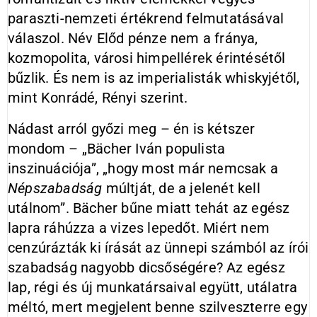
paraszti-nemzeti értékrend felmutatásával
válaszol. Név Előd pénze nem a fránya,
kozmopolita, városi himpellérek érintésétől
bűzlik. És nem is az imperialisták whiskyjétől,
mint Konrádé, Rényi szerint.
Nádast arról győzi meg – én is kétszer
mondom – „Bächer Iván populista
inszinuációja”, „hogy most már nemcsak a
Népszabadság
múltját, de a jelenét kell
utálnom”. Bächer bűne miatt tehát az egész
lapra ráhúzza a vizes lepedőt. Miért nem
cenzúrázták ki írását az ünnepi számból az írói
szabadság nagyobb dicsőségére? Az egész
lap, régi és új munkatársaival együtt, utálatra
méltó, mert megjelent benne szilveszterre egy