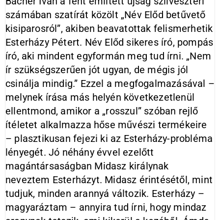
Bächer Iván a fent említett újság szilveszteri
számában szatírát közölt „Név Előd betűvető
kisiparosról”, akiben beavatottak felismerhetik
Esterházy Pétert. Név Előd sikeres író, pompás
író, aki mindent egyformán meg tud írni. „Nem
ír szükségszerűen jót ugyan, de mégis jól
csinálja mindig.” Ezzel a megfogalmazásával –
melynek írása más helyén következetlenül
ellentmond, amikor a „rosszul” szóban rejlő
ítéletet alkalmazza hőse művészi termékeire
– plasztikusan fejezi ki az Esterházy-probléma
lényegét. Jó néhány évvel ezelőtt
magántársaságban Midasz királynak
neveztem Esterházyt. Midasz érintésétől, mint
tudjuk, minden arannyá változik. Esterházy –
magyaráztam – annyira tud írni, hogy mindaz