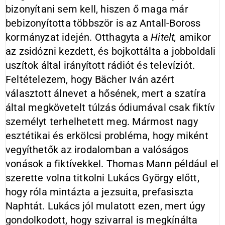
bizonyítani sem kell, hiszen ő maga már
bebizonyította többször is az Antall-Boross
kormányzat idején. Otthagyta a
Hitelt,
amikor
az zsidózni kezdett, és bojkottálta a jobboldali
uszítok által irányított rádiót és televíziót.
Feltételezem, hogy Bächer Iván azért
választott álnevet a hősének, mert a szatíra
által megkövetelt túlzás ódiumával csak fiktív
személyt terhelhetett meg. Mármost nagy
esztétikai és erkölcsi probléma, hogy miként
vegyíthetők az irodalomban a valóságos
vonások a fiktívekkel. Thomas Mann például el
szerette volna titkolni Lukács György előtt,
hogy róla mintázta a jezsuita, prefasiszta
Naphtát. Lukács jól mulatott ezen, mert úgy
gondolkodott, hogy szivarral is megkínálta