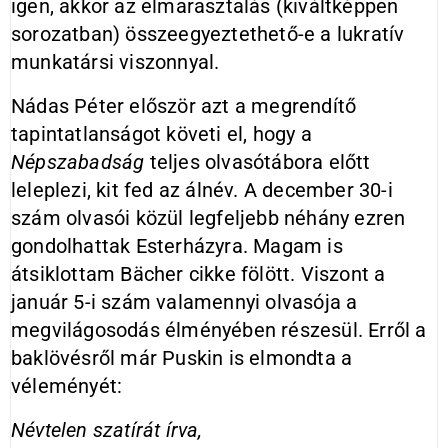
igen, akkor az elmarasztalás (kiváltképpen
sorozatban) összeegyeztethető-e a lukratív
munkatársi viszonnyal.
Nádas Péter először azt a megrendítő
tapintatlanságot követi el, hogy a
Népszabadság
teljes olvasótábora előtt
leleplezi, kit fed az álnév. A december 30-i
szám olvasói közül legfeljebb néhány ezren
gondolhattak Esterházyra. Magam is
átsiklottam Bächer cikke fölött. Viszont a
január 5-i szám valamennyi olvasója a
megvilágosodás élményében részesül. Erről a
baklövésről már Puskin is elmondta a
véleményét:
Névtelen szatírát írva,