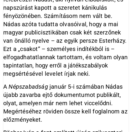
napszúrást kapott a szeretet kánikulás
fényözönében. Számításom nem vált be.
Nádas azóta tudatta olvasóival, hogy a mai
magyar publicisztikában csak két szerzőnek
van önálló nyelve – az egyik persze Esterházy.
Ezt a „csakot” – személyes indítékból is –
elfogadhatatlannak tartottam, és voltam olyan
tapintatlan, hogy erről a játékszabályok
megsértésével levelet írjak neki.
A
Népszabadság
január 5-i számában Nádas
újabb zavarba ejtő dokumentumot publikált,
olyat, amelyen már nem lehet viccelődni.
Megértéséhez röviden össze kell foglalnom az
előzményeket.