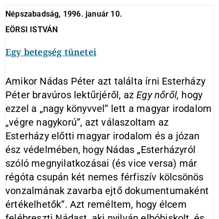
Népszabadság, 1996. január 10.
EÖRSI ISTVÁN
Egy betegség tünetei
Amikor Nádas Péter azt találta írni Esterházy
Péter bravúros lektűrjéről, az
Egy nőről,
hogy
ezzel a „nagy könyvvel” lett a magyar irodalom
„végre nagykorú”, azt válaszoltam az
Esterházy előtti magyar irodalom és a józan
ész védelmében, hogy Nádas „Esterházyról
szóló megnyilatkozásai (és vice versa) már
régóta csupán két nemes férfiszív kölcsönös
vonzalmának zavarba ejtő dokumentumaként
értékelhetők”. Azt reméltem, hogy élcem
felébreszti Nádast, aki nyilván elbóbiskolt, és