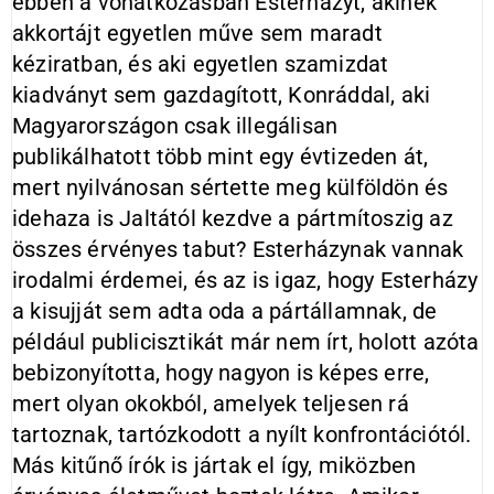
ebben a vonatkozásban Esterházyt, akinek
akkortájt egyetlen műve sem maradt
kéziratban, és aki egyetlen szamizdat
kiadványt sem gazdagított, Konráddal, aki
Magyarországon csak illegálisan
publikálhatott több mint egy évtizeden át,
mert nyilvánosan sértette meg külföldön és
idehaza is Jaltától kezdve a pártmítoszig az
összes érvényes tabut? Esterházynak vannak
irodalmi érdemei, és az is igaz, hogy Esterházy
a kisujját sem adta oda a pártállamnak, de
például publicisztikát már nem írt, holott azóta
bebizonyította, hogy nagyon is képes erre,
mert olyan okokból, amelyek teljesen rá
tartoznak, tartózkodott a nyílt konfrontációtól.
Más kitűnő írók is jártak el így, miközben