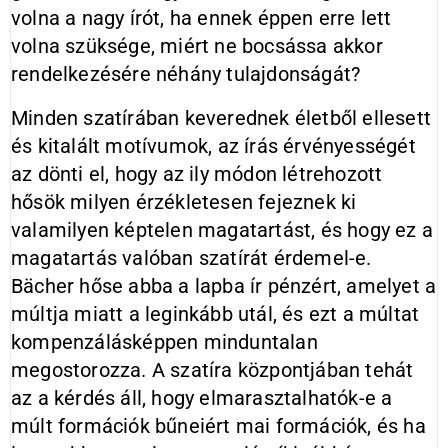
volna a nagy írót, ha ennek éppen erre lett
volna szüksége, miért ne bocsássa akkor
rendelkezésére néhány tulajdonságát?
Minden szatírában keverednek életből ellesett
és kitalált motívumok, az írás érvényességét
az dönti el, hogy az ily módon létrehozott
hősök milyen érzékletesen fejeznek ki
valamilyen képtelen magatartást, és hogy ez a
magatartás valóban szatírát érdemel-e.
Bächer hőse abba a lapba ír pénzért, amelyet a
múltja miatt a leginkább utál, és ezt a múltat
kompenzálásképpen minduntalan
megostorozza. A szatíra központjában tehát
az a kérdés áll, hogy elmarasztalhatók-e a
múlt formációk bűneiért mai formációk, és ha