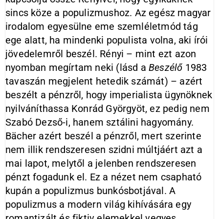
sincs köze a populizmushoz. Az egész magyar
irodalom egyesülne eme szemléletmód tág
ege alatt, ha mindenki populista volna, aki írói
jövedelemről beszél. Rényi – mint ezt azon
nyomban megírtam neki (lásd a
Beszélő
1983
tavaszán megjelent hetedik számát) – azért
beszélt a pénzről, hogy imperialista ügynöknek
nyilváníthassa Konrád Györgyöt, ez pedig nem
Szabó Dezső-i, hanem sztálini hagyomány.
Bächer azért beszél a pénzről, mert szerinte
nem illik rendszeresen szidni múltjáért azt a
mai lapot, melytől a jelenben rendszeresen
pénzt fogadunk el. Ez a nézet nem csapható
kupán a populizmus bunkósbotjával. A
populizmus a modern világ kihívására egy
romantizált és fiktiv elemekkel vegyes