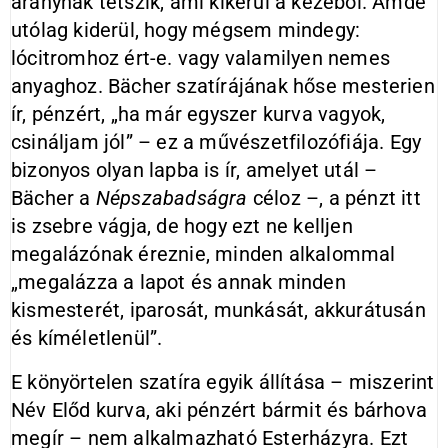
aranynak tetszik, ami kikerül a kezéből. Ámde
utólag kiderül, hogy mégsem mindegy:
lócitromhoz ért-e. vagy valamilyen nemes
anyaghoz. Bächer szatírájának hőse mesterien
ír, pénzért, „ha már egyszer kurva vagyok,
csináljam jól” – ez a művészetfilozófiája. Egy
bizonyos olyan lapba is ír, amelyet utál –
Bächer a
Népszabadságra
céloz –, a pénzt itt
is zsebre vágja, de hogy ezt ne kelljen
megalázónak éreznie, minden alkalommal
„megalázza a lapot és annak minden
kismesterét, iparosát, munkását, akkurátusán
és kíméletlenül”.
E könyörtelen szatíra egyik állítása – miszerint
Név Előd kurva, aki pénzért bármit és bárhova
megír – nem alkalmazható Esterházyra. Ezt