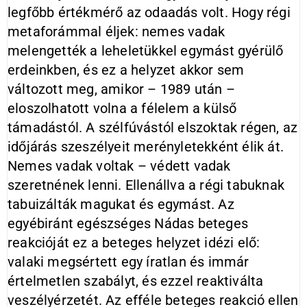
legfőbb értékmérő az odaadás volt. Hogy régi
metaforámmal éljek: nemes vadak
melengették a leheletükkel egymást gyérülő
erdeinkben, és ez a helyzet akkor sem
változott meg, amikor – 1989 után –
eloszolhatott volna a félelem a külső
támadástól. A szélfúvástól elszoktak régen, az
időjárás szeszélyeit merényletekként élik át.
Nemes vadak voltak – védett vadak
szeretnének lenni. Ellenállva a régi tabuknak
tabuizálták magukat és egymást. Az
egyébiránt egészséges Nádas beteges
reakcióját ez a beteges helyzet idézi elő:
valaki megsértett egy íratlan és immár
értelmetlen szabályt, és ezzel reaktiválta
veszélyérzetét. Az efféle beteges reakció ellen