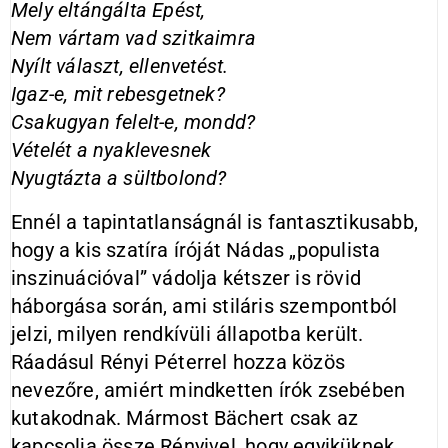
Mely eltángálta Epést,
Nem vártam vad szitkaimra
Nyílt választ, ellenvetést.
Igaz-e, mit rebesgetnek?
Csakugyan felelt-e, mondd?
Vételét a nyaklevesnek
Nyugtázta a sültbolond?
Ennél a tapintatlanságnál is fantasztikusabb,
hogy a kis szatíra íróját Nádas „populista
inszinuációval” vádolja kétszer is rövid
háborgása során, ami stiláris szempontból
jelzi, milyen rendkívüli állapotba került.
Ráadásul Rényi Péterrel hozza közös
nevezőre, amiért mindketten írók zsebében
kutakodnak. Mármost Bächert csak az
kapcsolja össze Rényivel, hogy egyiküknek