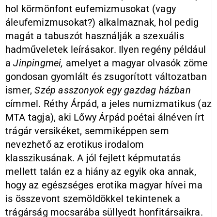
hol körmönfont eufemizmusokat (vagy
áleufemizmusokat?) alkalmaznak, hol pedig
magát a tabuszót használják a szexuális
hadműveletek leírásakor. Ilyen regény például
a
Jinpingmei,
amelyet a magyar olvasók zöme
gondosan gyomlált és zsugorított változatban
ismer,
Szép asszonyok egy gazdag házban
címmel. Réthy Árpád, a jeles numizmatikus (az
MTA tagja), aki Lőwy Árpád poétai álnéven írt
trágár versikéket, semmiképpen sem
nevezhető az erotikus irodalom
klasszikusának. A jól fejlett képmutatás
mellett talán ez a hiány az egyik oka annak,
hogy az egészséges erotika magyar hívei ma
is összevont szemöldökkel tekintenek a
trágárság mocsarába süllyedt honfitársaikra.