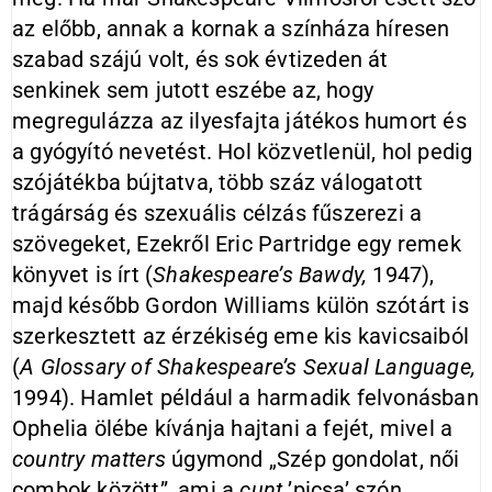
az előbb, annak a kornak a színháza híresen
szabad szájú volt, és sok évtizeden át
senkinek sem jutott eszébe az, hogy
megregulázza az ilyesfajta játékos humort és
a gyógyító nevetést. Hol közvetlenül, hol pedig
szójátékba bújtatva, több száz válogatott
trágárság és szexuális célzás fűszerezi a
szövegeket, Ezekről Eric Partridge egy remek
könyvet is írt (
Shakespeare’s Bawdy,
1947),
majd később Gordon Williams külön szótárt is
szerkesztett az érzékiség eme kis kavicsaiból
(
A Glossary of Shakespeare’s Sexual Language,
1994). Hamlet például a harmadik felvonásban
Ophelia ölébe kívánja hajtani a fejét, mivel a
country matters
úgymond „Szép gondolat, női
combok között”, ami a
cunt
’picsa’ szón