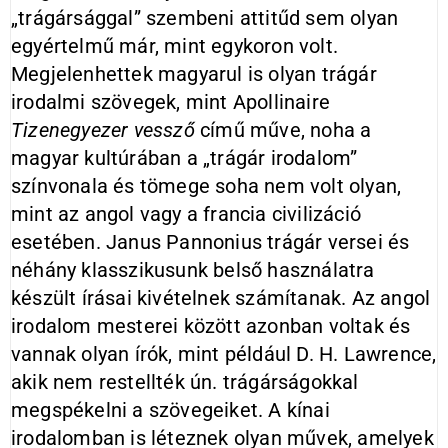
„trágársággal” szembeni attitűd sem olyan
egyértelmű már, mint egykoron volt.
Megjelenhettek magyarul is olyan trágár
irodalmi szövegek, mint Apollinaire
Tizenegyezer vessző
című műve, noha a
magyar kultúrában a „trágár irodalom”
színvonala és tömege soha nem volt olyan,
mint az angol vagy a francia civilizáció
esetében. Janus Pannonius trágár versei és
néhány klasszikusunk belső használatra
készült írásai kivételnek számítanak. Az angol
irodalom mesterei között azonban voltak és
vannak olyan írók, mint például D. H. Lawrence,
akik nem restellték ún. trágárságokkal
megspékelni a szövegeiket. A kínai
irodalomban is léteznek olyan művek, amelyek