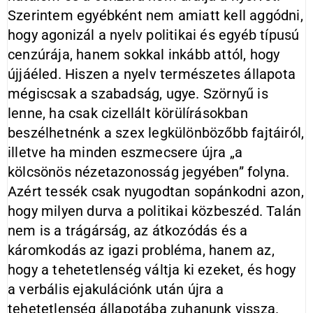
Szerintem egyébként nem amiatt kell aggódni,
hogy agonizál a nyelv politikai és egyéb típusú
cenzúrája, hanem sokkal inkább attól, hogy
újjá­éled. Hiszen a nyelv természetes állapota
mégiscsak a szabadság, ugye. Szörnyű is
lenne, ha csak cizellált körülírásokban
beszélhetnénk a szex legkülönbözőbb fajtáiról,
illetve ha minden eszmecsere újra „a
kölcsönös nézetazonosság jegyében” folyna.
Azért tessék csak nyugodtan sopánkodni azon,
hogy milyen durva a politikai közbeszéd. Talán
nem is a trágárság, az átkozódás és a
káromkodás az igazi probléma, hanem az,
hogy a tehetetlenség váltja ki ezeket, és hogy
a verbális ejakulációnk után újra a
tehetetlenség állapotába zuhanunk vissza.