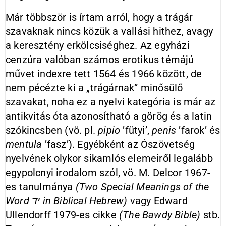
Már többször is írtam arról, hogy a trágár
szavaknak nincs közük a vallási hithez, avagy
a keresztény erkölcsiséghez. Az egyházi
cenzúra valóban számos erotikus témájú
művet indexre tett 1564 és 1966 között, de
nem pécézte ki a „trágárnak” minősülő
szavakat, noha ez a nyelvi kategória is már az
antikvitás óta azonosítható a görög és a latin
szókincsben (vö. pl.
pipio
’fütyi’,
penis
’farok’ és
mentula
’fasz’). Egyébként az Ószövetség
nyelvének olykor sikamlós elemeiről legalább
egypolcnyi irodalom szól, vö. M. Delcor 1967-
es tanulmánya
(Two Special Meanings of the
Word יד
in Biblical Hebrew)
vagy Edward
Ullendorff 1979-es cikke
(The Bawdy Bible)
stb.