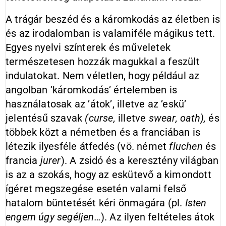
A trágár beszéd és a káromkodás az életben is
és az irodalomban is valamiféle mágikus tett.
Egyes nyelvi színterek és műveletek
természetesen hozzák magukkal a feszült
indulatokat. Nem véletlen, hogy például az
angolban ’káromkodás’ értelemben is
használatosak az ’átok’, illetve az ’eskü’
jelentésű szavak
(curse,
illetve
swear, oath),
és
többek közt a németben és a franciában is
létezik ilyesféle átfedés (vö. német
fluchen
és
francia
jurer
). A zsidó és a keresztény világban
is az a szokás, hogy az eskütevő a kimondott
ígéret megszegése esetén valami felső
hatalom büntetését kéri önmagára (pl.
Isten
engem úgy segéljen…
). Az ilyen feltételes átok