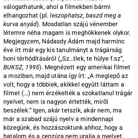
válogathatunk, ahol a filmekben bármi
elhangozhat (pl.
leszophatsz, baszd meg a
kurva anyád
). Mosdatlan szájú vénember
létemre néha magam is meghökkenek olykor.
Megjegyzem, Nádasdy Ádám majd harminc
éve írt már egy kis tanulmányt a trágárság
honi térhódításáról („Sz…tlek, te hülye f.sz”,
BUKSZ, 1995
). Megnézett egy amerikai filmet
a moziban, majd utána így írt: „A meglepő az
volt, hogy a többiek, akikkel együtt láttam a
filmet (…) nem érzékelték a szokatlanul trágár
nyelvet, nem is nagyon értették, miről
beszélek.” Igen, akár tetszik, akár nem, ma
már a szabad szájú nyelv a mindennapi
közegünk, és hozzászoktunk ahhoz, hogy a
hatalom és a cenzúra nem uralja a nyelvet.