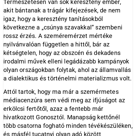
Természetesen van sok keresztény ember,
akit bántanak a trágár kifejezések, de nem
igaz, hogy a keresztény tanításokból
következne a „csúnya szavakkal” szembeni
rossz érzés. A szeméremérzet mértéke
nyilvánvalóan független a hittől, bár az
kétségtelen, hogy az obszcén és dekadens
irodalmi művek elleni legádázabb kampányok
olyan országokban folytak, ahol az államvallás
a dialektikus és történelmi materializmus volt.
Attól tartok, hogy ma már a szemérmetes
médiacenzúra sem védi meg az ifjúságot az
erkölcsi fertőtől, azaz a fentebb már
hivatkozott Gonosztól. Manapság kettőnél
több csatorna fogható minden tévékészüléken,
és másfél tucatnyi olyan adó között