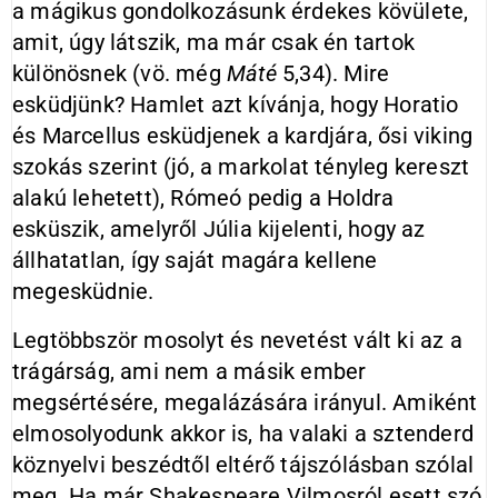
a mágikus gondolkozásunk érdekes kövülete,
amit, úgy látszik, ma már csak én tartok
különösnek (vö. még
Máté
5,34). Mire
esküdjünk? Hamlet azt kívánja, hogy Horatio
és Marcellus esküdjenek a kardjára, ősi viking
szokás szerint (jó, a markolat tényleg kereszt
alakú lehetett), Rómeó pedig a Holdra
esküszik, amelyről Júlia kijelenti, hogy az
állhatatlan, így saját magára kellene
megesküdnie.
Legtöbbször mosolyt és nevetést vált ki az a
trágárság, ami nem a másik ember
megsértésére, megalázására irányul. Amiként
elmosolyodunk akkor is, ha valaki a sztenderd
köznyelvi beszédtől eltérő tájszólásban szólal
meg. Ha már Shakespeare Vilmosról esett szó