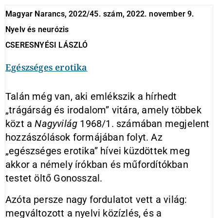
Magyar Narancs, 2022/45. szám, 2022. november 9.
Nyelv és neurózis
CSERESNYÉSI LÁSZLÓ
Egészséges erotika
Talán még van, aki emlékszik a hírhedt
„trágárság és irodalom” vitára, amely többek
közt a
Nagyvilág
1968/1. számában megjelent
hozzászólások formájában folyt. Az
„egészséges erotika” hívei küzdöttek meg
akkor a némely írókban és műfordítókban
testet öltő Gonosszal.
Azóta persze nagy fordulatot vett a világ:
megváltozott a nyelvi közízlés, és a