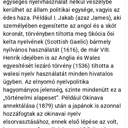
egységes nyelvhasználat nélkül veszélybe
kerülhet az állam politikai egysége, vagyis az
édes haza. Például I. Jakab (azaz James), aki
személyében egyesítette az angol és a skót
koronát, törvényben tiltotta meg Skócia ősi
kelta nyelvének (Scottish Gaelic) bármely
nyilvános használatát (1616), de már VIII.
Henrik idejében is az Anglia és Wales
egyesítését lezáró törvény (1536) tiltotta a
walesi nyelv használatát minden hivatalos
ügyben. Az elnyomó nyelvpolitika
hagyományos jelenség, szinte mindenütt ez a
„történelmi alapeset”. Például Okinava
annektálása (1879) után a japánok is azonnal
hozzáfogtak az okinavai nyelv
elsorvasztásához, ennek első lépése az volt,