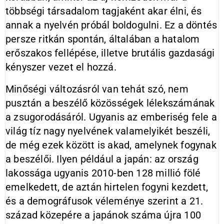
többségi társadalom tagjaként akar élni, és
annak a nyelvén próbál boldogulni. Ez a döntés
persze ritkán spontán, általában a hatalom
erőszakos fellépése, illetve brutális gazdasági
kényszer vezet el hozzá.
Minőségi változásról van tehát szó, nem
pusztán a beszélő közösségek lélekszámának
a zsugorodásáról. Ugyanis az emberiség fele a
világ tíz nagy nyelvének valamelyikét beszéli,
de még ezek között is akad, amelynek fogynak
a beszélői. Ilyen például a japán: az ország
lakossága ugyanis 2010-ben 128 millió fölé
emelkedett, de aztán hirtelen fogyni kezdett,
és a demográfusok véleménye szerint a 21.
század közepére a japánok száma újra 100