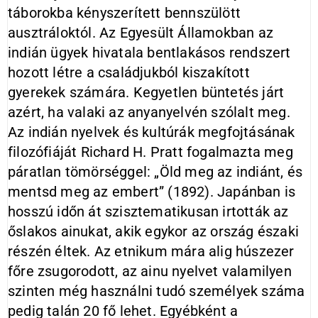
táborokba kényszerített bennszülött
ausztráloktól. Az Egyesült Államokban az
indián ügyek hivatala bentlakásos rendszert
hozott létre a családjukból kiszakított
gyerekek számára. Kegyetlen büntetés járt
azért, ha valaki az anyanyelvén szólalt meg.
Az indián nyelvek és kultúrák megfojtásának
filozófiáját Richard H. Pratt fogalmazta meg
páratlan tömörséggel: „Öld meg az indiánt, és
mentsd meg az embert” (1892). Japánban is
hosszú időn át szisztematikusan irtották az
őslakos ainukat, akik egykor az ország északi
részén éltek. Az etnikum mára alig húszezer
főre zsugorodott, az ainu nyelvet valamilyen
szinten még használni tudó személyek száma
pedig talán 20 fő lehet. Egyébként a