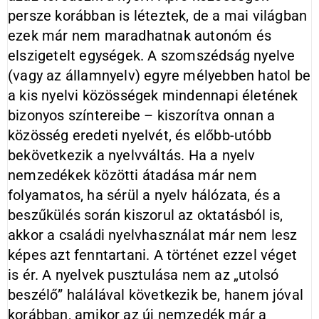
persze korábban is léteztek, de a mai világban
ezek már nem maradhatnak autonóm és
elszigetelt egységek. A szomszédság nyelve
(vagy az államnyelv) egyre mélyebben hatol be
a kis nyelvi közösségek mindennapi életének
bizonyos színtereibe – kiszorítva onnan a
közösség eredeti nyelvét, és előbb-utóbb
bekövetkezik a nyelvváltás. Ha a nyelv
nemzedékek közötti átadása már nem
folyamatos, ha sérül a nyelv hálózata, és a
beszűkülés során kiszorul az oktatásból is,
akkor a családi nyelvhasználat már nem lesz
képes azt fenntartani. A történet ezzel véget
is ér. A nyelvek pusztulása nem az „utolsó
beszélő” halálával következik be, hanem jóval
korábban, amikor az új nemzedék már a