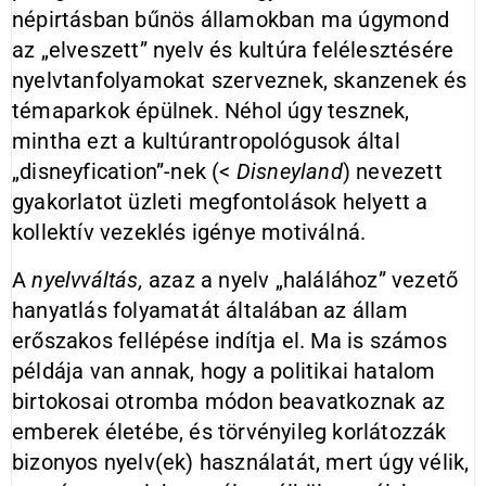
népirtásban bűnös államokban ma úgymond
az „elveszett” nyelv és kultúra felélesztésére
nyelvtanfolyamokat szerveznek, skanzenek és
témaparkok épülnek. Néhol úgy tesznek,
mintha ezt a kultúrantropológusok által
„disneyfication”-nek (<
Disneyland
) nevezett
gyakorlatot üzleti megfontolások helyett a
kollektív vezeklés igénye motiválná.
A
nyelvváltás,
azaz a nyelv „halálához”
vezető
hanyatlás folyamatát általában az állam
erőszakos fellépése indítja el. Ma is számos
példája van annak, hogy a politikai hatalom
birtokosai otromba módon beavatkoznak az
emberek életébe, és törvényileg korlátozzák
bizonyos nyelv(ek) használatát, mert úgy vélik,