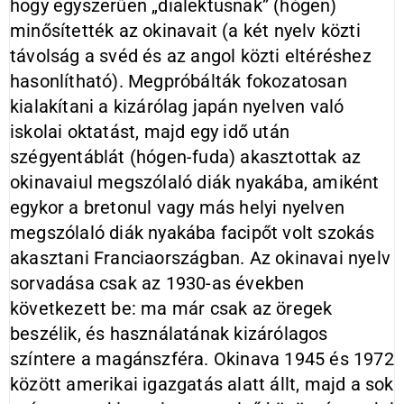
hogy egyszerűen „dialektusnak” (hógen)
minősítették az okinavait (a két nyelv közti
távolság a svéd és az angol közti eltéréshez
hasonlítható). Megpróbálták fokozatosan
kialakítani a kizárólag japán nyelven való
iskolai oktatást, majd egy idő után
szégyentáblát (hógen-fuda) akasztottak az
okinavaiul megszólaló diák nyakába, amiként
egykor a bretonul vagy más helyi nyelven
megszólaló diák nyakába facipőt volt szokás
akasztani Franciaországban. Az okinavai nyelv
sorvadása csak az 1930-as években
következett be: ma már csak az öregek
beszélik, és használatának kizárólagos
színtere a magánszféra. Okinava 1945 és 1972
között amerikai igazgatás alatt állt, majd a sok