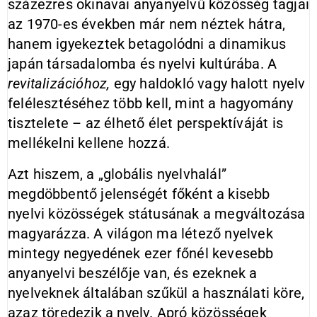
százezres okinavai anyanyelvű közösség tagjai
az 1970-es években már nem néztek hátra,
hanem igyekeztek betagolódni a dinamikus
japán társadalomba és nyelvi kultú­rába. A
revitalizációhoz,
egy haldokló vagy halott nyelv
felélesztéséhez több kell, mint a hagyomány
tisztelete – az élhető élet perspektíváját is
mellékelni kellene hozzá.
Azt hiszem, a „globális nyelvhalál”
megdöbbentő jelenségét főként a kisebb
nyelvi közösségek státusának a megváltozása
magyarázza. A világon ma létező nyelvek
mintegy negyedének ezer főnél kevesebb
anyanyelvi beszélője van, és ezeknek a
nyelveknek általában szűkül a használati köre,
azaz töredezik a nyelv. Apró közösségek