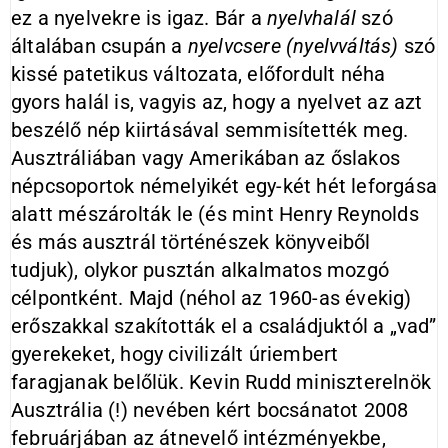
ez a nyelvekre is igaz. Bár a
nyelvhalál
szó
általában csupán a
nyelvcsere (nyelvváltás)
szó
kissé patetikus változata, előfordult néha
gyors halál is, vagyis az, hogy a nyelvet az azt
beszélő nép kiirtásával semmisítették meg.
Ausztráliában vagy Amerikában az őslakos
népcsoportok némelyikét egy-két hét leforgása
alatt mészárolták le (és mint Henry Reynolds
és más ausztrál történészek könyveiből
tudjuk), olykor pusztán alkalmatos mozgó
célpontként. Majd (néhol az 1960-as évekig)
erőszakkal szakították el a családjuktól a „vad”
gyerekeket, hogy civilizált úriembert
faragjanak belőlük. Kevin Rudd miniszterelnök
Ausztrália (!) nevében kért bocsánatot 2008
februárjában az átnevelő intézményekbe,