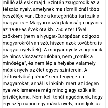
millió alá esik majd. Szintén zsugorodik az a
félszáz nyelv, amelynek ma tízmilliónál több
beszélője van. Ebbe a kategóriába tartozik a
magyar is – Magyarország lakossága ugyanis
az 1980-as évek óta kb. 750 ezer fővel
csökkent (nem a Nyugat-Európában dolgozó
magyarokról van szó, hiszen azok továbbra is
magyar nyelvűek). A magyar nyelv zsugorodik,
de nincs visszaszorulóban, nem „romlik a
minősége”, és nem lép a helyébe valamely
másik nyelv az élet egyes színterein. A
„kétnyelvűség réme” sem fenyegeti a
magyarokat, annál is inkább, mert az idegen
nyelvek ismerete még mindig egy szűk elit
privilégiuma. Nem kell tehát aggódnunk, hogy
egy szép napon egy másik nyelv, mondjuk, az