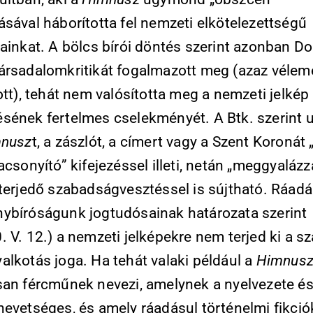
sával háborította fel nemzeti elkötelezettségű
sainkat. A bölcs bírói döntés szerint azonban 
ársadalomkritikát fogalmazott meg (az­az vélem
ott), tehát nem valósította meg a nemzeti jelkép
sének fertelmes cselekményét. A Btk. szerint 
nusz
t, a zászlót, a címert vagy a Szent Koronát 
acsonyító” kifejezéssel illeti, netán „meggyalázz
 terjedő szabadságvesztéssel is sújtható. Ráadá
y­bíróságunk jogtudósainak határozata szerint
 V. 12.) a nemzeti jelképekre nem terjed ki a s
alkotás joga. Ha tehát valaki például a
Himnus
san fércműnek nevezi, amelynek a nyelvezete é
nevetséges, és amely ráadásul történelmi fikció