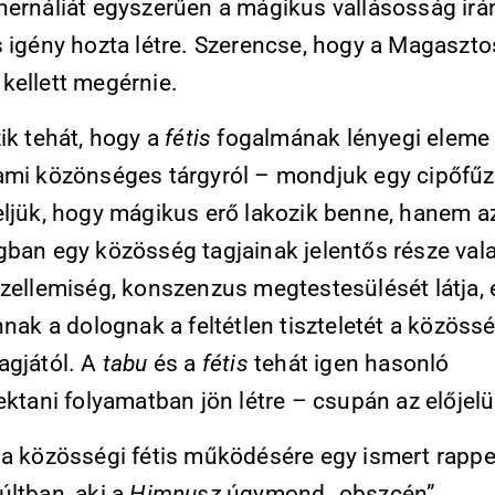
hernáliát egyszerűen a mágikus vallásosság irán
s igény hozta létre. Szerencse, hogy a Magaszto
kellett megérnie.
ik tehát, hogy a
fétis
fogalmának lényegi eleme
ami közönséges tárgyról – mondjuk egy cipőfűz
eljük, hogy mágikus erő lakozik benne, hanem a
gban egy közösség tagjainak jelentős része val
szellemiség, konszenzus megtestesülését látja, 
nnak a dolognak a feltétlen tiszteletét a közöss
agjától. A
tabu
és a
fétis
tehát igen hasonló
ektani folyamatban jön létre – csupán az előjel
 a közösségi fétis működésére egy ismert rappe
últban, aki a
Himnusz
úgymond „obszcén”