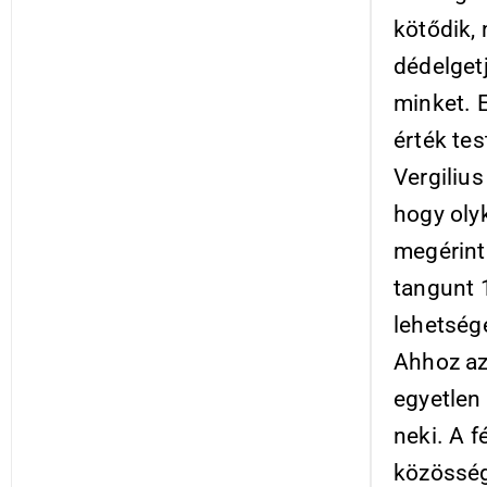
kötődik,
dédelget
minket. 
érték te
Vergiliu
hogy olyk
megérint
tangunt 1
lehetség
Ahhoz az
egyetlen 
neki. A f
közösség