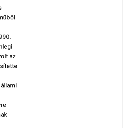
s
 műből
1990.
nlegi
olt az
sítette
állami
yre
nak