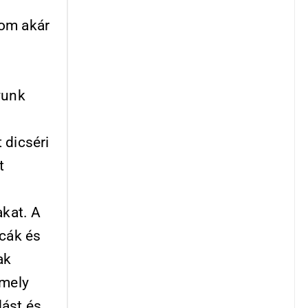
lom akár
yunk
 dicséri
t
akat. A
tcák és
ak
amely
dást és