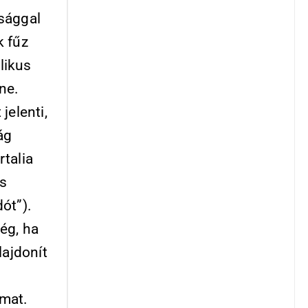
sággal
k fűz
likus
ne.
jelenti,
ág
talia
is
ót”).
ég, ha
lajdonít
amat.