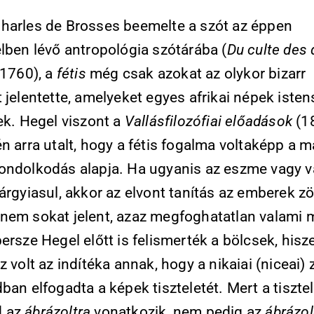
harles de Brosses beemelte a szót az éppen
lben lévő antropológia szótárába (
Du culte des 
1760), a
fétis
még csak azokat az olykor bizarr
 jelentette, amelyeket egyes afrikai népek iste
ek. Hegel viszont a
Vallásfilo­zó­fiai előadások
(1
n arra utalt, hogy a fétis fogalma voltaképp a 
ondolkodás alapja. Ha ugyanis az eszme vagy v
tárgyiasul, akkor az elvont tanítás az emberek 
nem sokat jelent, azaz megfoghatatlan valami 
ersze Hegel előtt is felismerték a bölcsek, hisz
z volt az indítéka annak, hogy a nikaiai (niceai) 
ban elfogadta a képek tiszteletét. Mert a tisztel
 az
ábrázoltra
vonatkozik, nem pedig az
ábrázol