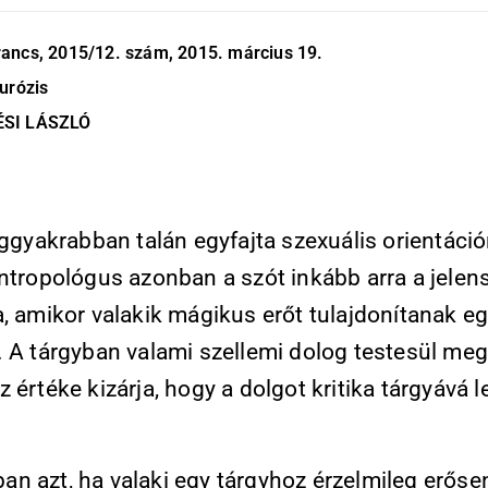
ancs, 2015/12. szám, 2015. március 19.
urózis
SI LÁSZLÓ
eggyakrabban talán egyfajta szexuális orientációr
antropológus azonban a szót inkább arra a jelen
, amikor valakik mágikus erőt tulajdonítanak e
. A tárgyban valami szellemi dolog testesül meg
 értéke kizárja, hogy a dolgot kritika tárgyává 
n azt, ha valaki egy tárgyhoz érzelmileg erőse