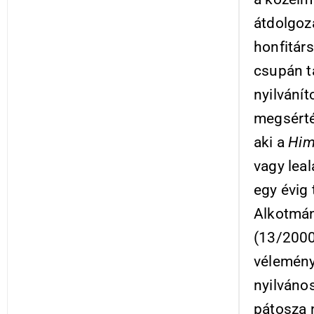
átdolgozá
honfitár
csupán t
nyilvánít
megsérté
aki a
Him
vagy leal
egy évig
Alkotmán
(13/2000.
vélemény
nyilváno
pátosza 