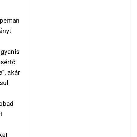
Dopeman
ényt
ugyanis
„sértő
a”, akár
sul
zabad
z
t
s
kat