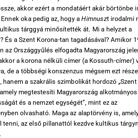
ssze, akkor ezért a monda­táért akár börtönbe i
. Ennek oka pedig az, hogy a
Himnusz
t irodalmi
kultikus tárggyá minősítették át. Mi a helyzet a
l? És a Szent Korona-tan tagadásával? Amikor 
-án az Országgyűlés elfogadta Magyarország jele
akkor a korona nélküli címer (a Kossuth-címer) v
íva, de a többségi konszenzus mégsem ezt része
, hanem a szakrális szimbolikát hordozó „Szent
 amely megtestesíti Magyarország alkotmányos 
sságát és a nemzet egységét”, mint ez az
ényben olvasható. Maga az alaptörvény is, amel
l tenni, az első pillanattól kezdve kultikus tárgy
.