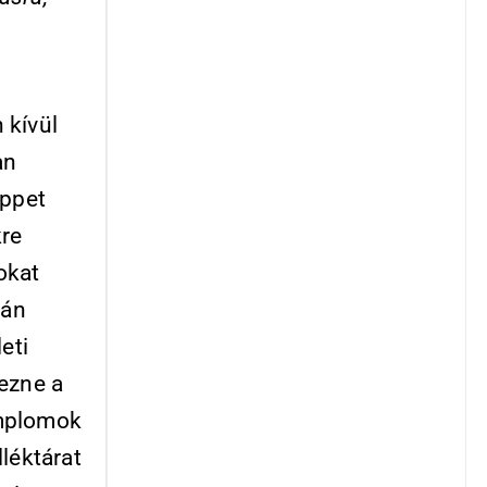
 kívül
an
eppet
kre
okat
tán
eti
ezne a
emplomok
léktárat