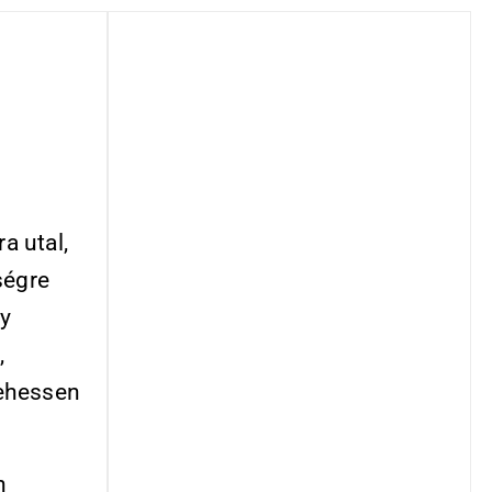
a utal,
ségre
gy
,
lehessen
n