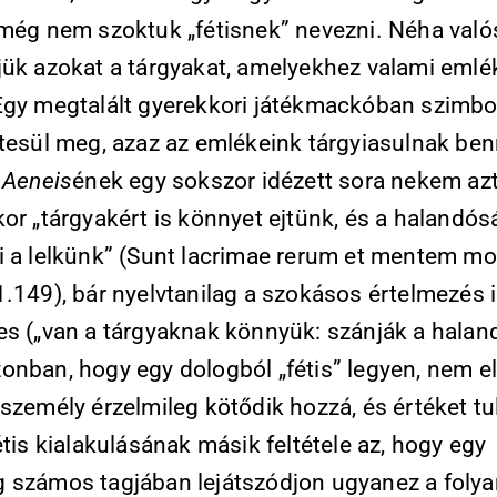
 még nem szoktuk „fétisnek” nevezni. Néha való
jük azokat a tárgyakat, amelyekhez valami emlé
Egy megtalált gyerekkori játékmackóban szimbo
stesül meg, azaz az emlékeink tárgyiasulnak ben
s
Aeneis
ének egy sokszor idézett sora nekem azt 
or „tárgyakért is könnyet ejtünk, és a halandós
i a lelkünk” (Sunt lacrimae rerum et mentem mor
.149), bár nyelvtanilag a szokásos értelmezés 
es („van a tárgyaknak könnyük: szánják a haland
onban, hogy egy dologból „fétis” legyen, nem el
személy érzelmileg kötődik hozzá, és értéket tu
étis kialakulásának másik feltétele az, hogy egy
 számos tagjában lejátszódjon ugyanez a foly