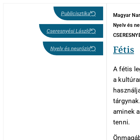
Publicisztika
Magyar Nar
Nyelv és ne
Cseresnyési László
CSERESNYÉ
Fétis
Nyelv és neurózis
A fétis l
a kultúr
használja
tárgynak
aminek az
tenni.
Önmagába