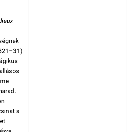
dieux
nségnek
821–31)
mágikus
allásos
zöme
marad.
en
zsinat a
et
ásra,