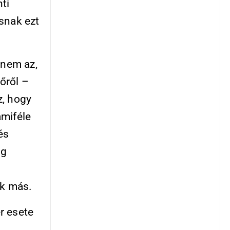
ti
snak ezt
 nem az,
őről –
z, hogy
amiféle
és
ég
ük más.
r esete