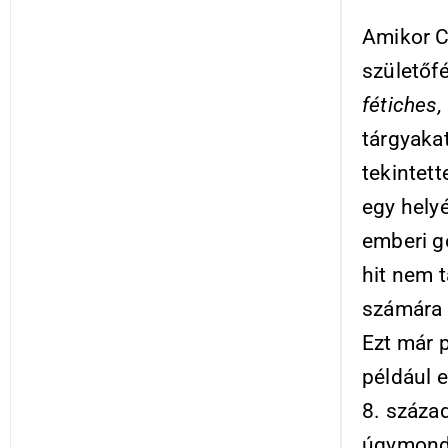
Amikor C
születőfé
fétiches,
tárgyakat
tekintett
egy helyé
emberi g
hit nem 
számára 
Ezt már p
például e
8. század
úgymond