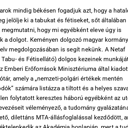
arok mindig békésen fogadjuk azt, hogy a hata
eg jelölje ki a tabukat és fétiseket, sőt általában
k megmutatni, hogy mi egyébként eleve úgy is
k a dolgot. Keményen dolgozó magyar kormán
elv megdolgozásában is segít nekünk. A Netaf
 Tabu- és Fétisellátó) dolgos kezeinek munkáját
z Emberi Erőforrások Minisztériuma által kiadot
ótár, amely a „nemzeti-polgári értékek mentén
ók” számára listázza a tiltott és a helyes szav
llen folytatott keresztes háború egyébként az u
nevezéseit véleményező, a tudomány gyalázatán
ető, dilettáns MTA-állásfoglalással kezdődött, 
 éktelenkedik az Akadémia honlapján, mert a tu