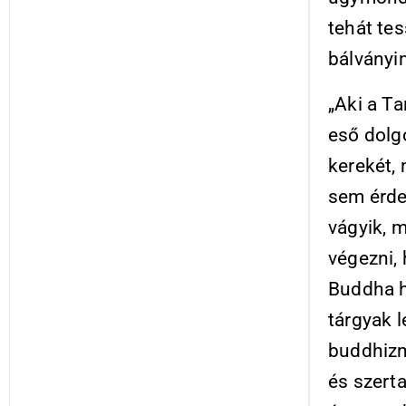
tehát te
bálványi
„Aki a T
eső dolgo
kerekét,
sem érde
vágyik, 
végezni, 
Buddha he
tárgyak 
buddhizm
és szerta