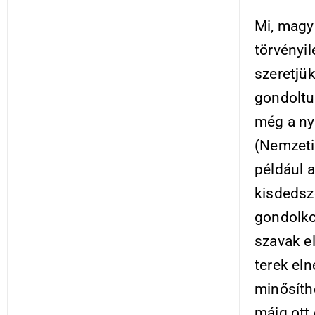
Mi, magy
törvényil
szeretjü
gondoltu
még a ny
(Nemzeti
például a
kisdedsz
gondolkod
szavak e
terek el
minősíth
máig ott