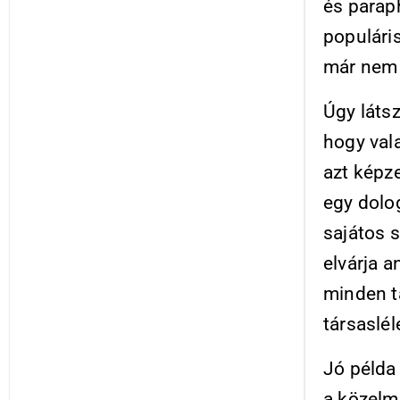
és parap
populári
már nem 
Úgy látsz
hogy val
azt képz
egy dolo
sajátos 
elvárja a
minden t
társaslél
Jó példa
a közelm