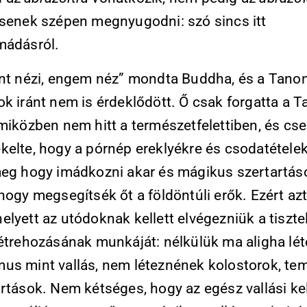
ssenek szépen megnyugodni: szó sincs itt
mádásról.
ant nézi, engem néz” mondta Buddha, és a Tanon
k iránt nem is érdeklődött. Ő csak forgatta a T
 miközben nem hitt a természetfelettiben, és cs
kelte, hogy a pórnép ereklyékre és csodatétele
meg hogy imádkozni akar és mágikus szertartás
hogy megsegítsék őt a földöntúli erők. Ezért az
lyett az utódoknak kellett elvégezniük a tisztel
létrehozásának munkáját: nélkülük ma aligha lét
us mint vallás, nem léteznének kolostorok, t
rtások. Nem kétséges, hogy az egész vallási kel