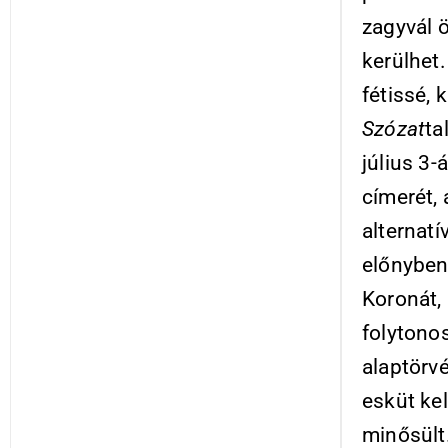
zagyvál ö
kerülhet
fétissé, 
Szózat
ta
július 3
címerét, 
alternat
előnyben
Koronát,
folytono
alaptörv
esküt kel
minősült