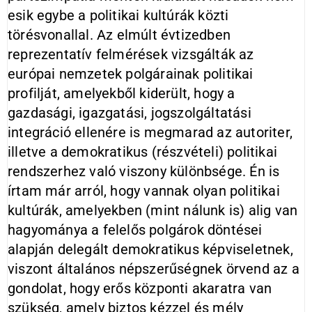
esik egybe a politikai kultúrák közti
törésvonallal. Az elmúlt évtizedben
reprezentatív felmérések vizsgálták az
európai nemzetek polgárainak politikai
profilját, amelyekből kiderült, hogy a
gazdasági, igazgatási, jogszolgáltatási
integráció ellenére is megmarad az autoriter,
illetve a demokratikus (részvételi) politikai
rendszerhez való viszony különbsége. Én is
írtam már arról, hogy vannak olyan politikai
kultúrák, amelyekben (mint nálunk is) alig van
hagyománya a felelős polgárok döntései
alapján delegált demokratikus képviseletnek,
viszont általános népszerűségnek örvend az a
gondolat, hogy erős központi akaratra van
szükség, amely biztos kézzel és mély