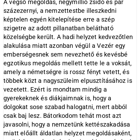
A végső megoldás, négymillió zsidó és pár
százezernyi, a nemzettestbe illeszkedni
képtelen egyén kitelepítése erre a szép
szigetre az adott pillanatban belátható
közelségbe került. A hadi helyzet kedvezőtlen
alakulása miatt azonban végül a Vezér egy
emberségesnek sem nevezhető és kevésbé
egzotikus megoldás mellett tette le a voksát,
amely a németségre is rossz fényt vetett, és
többek közt a nagyszüleim elpusztításához is
vezetett. Ezért is mondtam mindig a
gyerekeknek és diákjaimnak is, hogy a
dolgokat sose szabad halogatni, mert abból
csak baj lesz. Bátorkodom tehát most azt
javasolni, hogy a nemzetünk kettészakadása
miatt előállt áldatlan helyzet megoldásaként,