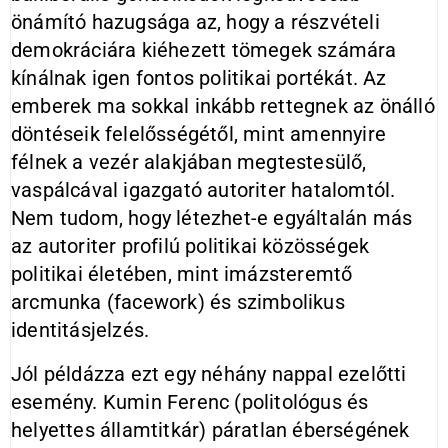
önámító hazugsága az, hogy a részvételi
demokráciára kiéhezett tömegek számára
kínálnak igen fontos politikai portékát. Az
emberek ma sokkal inkább rettegnek az önálló
döntéseik felelősségétől, mint amennyire
félnek a vezér alakjában megtestesülő,
vaspálcával igazgató autoriter hatalomtól.
Nem tudom, hogy létezhet-e egyáltalán más
az autoriter profilú politikai közösségek
politikai életében, mint imázsteremtő
arcmunka (facework) és szimbolikus
identitásjelzés.
Jól példázza ezt egy néhány nappal ezelőtti
esemény. Kumin Ferenc (politológus és
helyettes államtitkár) páratlan éberségének