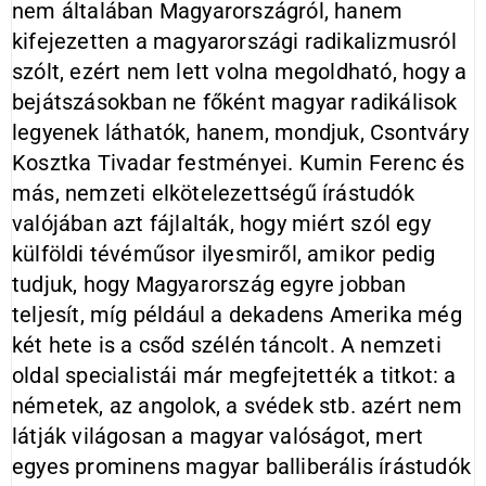
nem általában Magyarországról, hanem
kifejezetten a magyarországi radikalizmusról
szólt, ezért nem lett volna megoldható, hogy a
bejátszásokban ne főként magyar radikálisok
legyenek láthatók, hanem, mondjuk, Csontváry
Kosztka Tivadar festményei. Kumin Ferenc és
más, nemzeti elkötelezettségű írástudók
valójában azt fájlalták, hogy miért szól egy
külföldi tévéműsor ilyesmiről, amikor pedig
tudjuk, hogy Magyarország egyre jobban
teljesít, míg például a dekadens Amerika még
két hete is a csőd szélén táncolt. A nemzeti
oldal specialistái már megfejtették a titkot: a
németek, az angolok, a svédek stb. azért nem
látják világosan a magyar valóságot, mert
egyes prominens magyar balliberális írástudók