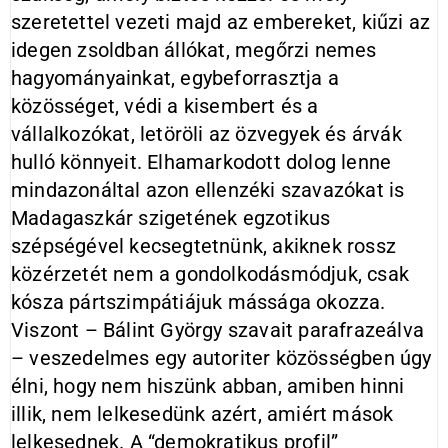
szeretettel vezeti majd az embereket, kiűzi az
idegen zsoldban állókat, megőrzi nemes
hagyományainkat, egybeforrasztja a
közösséget, védi a kisembert és a
vállalkozókat, letöröli az özvegyek és árvák
hulló könnyeit. Elhamarkodott dolog lenne
mindazonáltal azon ellenzéki szavazókat is
Madagaszkár szigetének egzotikus
szépségével kecsegtetnünk, akiknek rossz
közérzetét nem a gondolkodásmódjuk, csak
kósza pártszimpátiájuk mássága okozza.
Viszont – Bálint György szavait parafrazeálva
– veszedelmes egy autoriter közösségben úgy
élni, hogy nem hiszünk abban, amiben hinni
illik, nem lelkesedünk azért, amiért mások
lelkesednek. A “demokratikus profil”