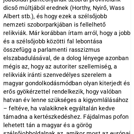
dicső múltjából erednek (Horthy, Nyirő, Wass
Albert stb.), és hogy ezek a szélsőjobb
nemzeti szoborparkjában is fellelhető
relikviák. Már korábban írtam arról, hogy a jobb
és a szélsőjobb közötti fal lebontása
összefügg a parlamenti rasszizmus
elszabadulásával, de a dolog lényege azonban
mégis az, hogy az autoriter szellemiség, a
relikviák iránti szenvedélyes szerelem a
magyar gondolkodásmódban olyan kiterjedt és
erős gyökérzettel rendelkezik, hogy valóban
hatvan év lenne szükséges a kigyomlálásához
– feltéve, ha valakiknek egyáltalán kedve
támadna a kertészkedéshez. Fájdalmas pofon
lehetett tán a magyar és a görög
szélsőjobboldalnak az, amikor most az európai