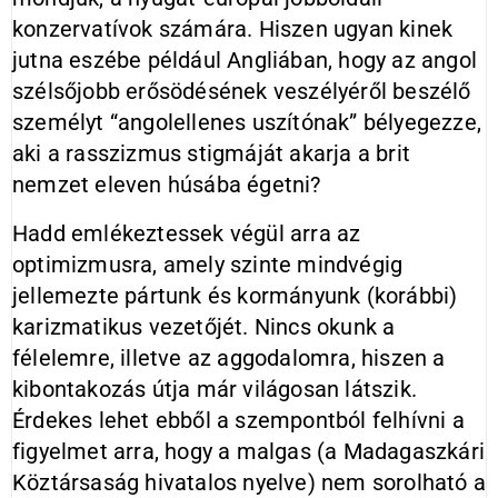
konzervatívok számára. Hiszen ugyan kinek
jutna eszébe például Angliában, hogy az angol
szélsőjobb erősödésének veszélyéről beszélő
személyt “angolellenes uszítónak” bélyegezze,
aki a rasszizmus stigmáját akarja a brit
nemzet eleven húsába égetni?
Hadd emlékeztessek végül arra az
optimizmusra, amely szinte mindvégig
jellemezte pártunk és kormányunk (korábbi)
karizmatikus vezetőjét. Nincs okunk a
félelemre, illetve az aggodalomra, hiszen a
kibontakozás útja már világosan látszik.
Érdekes lehet ebből a szempontból felhívni a
figyelmet arra, hogy a malgas (a Madagaszkári
Köztársaság hivatalos nyelve) nem sorolható a