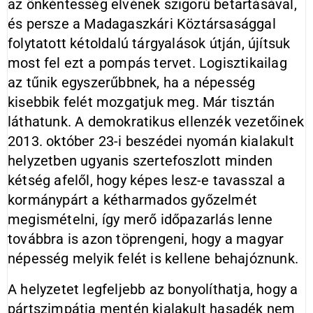
az önkéntesség elvének szigorú betartásával,
és persze a Madagaszkári Köztársasággal
folytatott kétoldalú tárgyalások útján, újítsuk
most fel ezt a pompás tervet. Logisztikailag
az tűnik egyszerűbbnek, ha a népesség
kisebbik felét mozgatjuk meg. Már tisztán
láthatunk. A demokratikus ellenzék vezetőinek
2013. október 23-i beszédei nyomán kialakult
helyzetben ugyanis szertefoszlott minden
kétség afelől, hogy képes lesz-e tavasszal a
kormánypárt a kétharmados győzelmét
megismételni, így merő időpazarlás lenne
továbbra is azon töprengeni, hogy a magyar
népesség melyik felét is kellene behajóznunk.
A helyzetet legfeljebb az bonyolíthatja, hogy a
pártszimpátia mentén kialakult hasadék nem