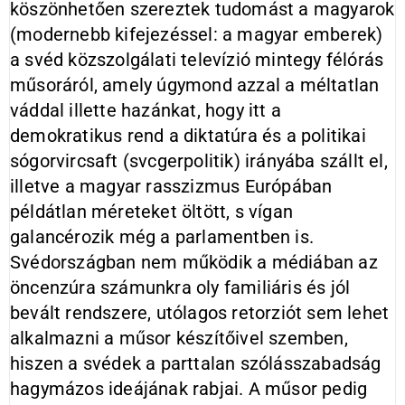
köszönhetően szereztek tudomást a magyarok
(modernebb kifejezéssel: a magyar emberek)
a svéd közszolgálati televízió mintegy félórás
műsoráról, amely úgymond azzal a méltatlan
váddal illette hazánkat, hogy itt a
demokratikus rend a diktatúra és a politikai
sógorvircsaft (svcgerpolitik) irányába szállt el,
illetve a magyar rasszizmus Európában
példátlan méreteket öltött, s vígan
galancérozik még a parlamentben is.
Svédországban nem működik a médiában az
öncenzúra számunkra oly familiáris és jól
bevált rendszere, utólagos retorziót sem lehet
alkalmazni a műsor készítőivel szemben,
hiszen a svédek a parttalan szólásszabadság
hagymázos ideájának rabjai. A műsor pedig