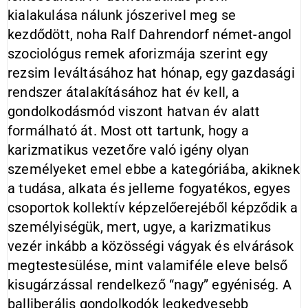
kialakulása nálunk jószerivel meg se
kezdődött, noha Ralf Dahrendorf német-angol
szociológus remek aforizmája szerint egy
rezsim leváltásához hat hónap, egy gazdasági
rendszer átalakításához hat év kell, a
gondolkodásmód viszont hatvan év alatt
formálható át. Most ott tartunk, hogy a
karizmatikus vezetőre való igény olyan
személyeket emel ebbe a kategóriába, akiknek
a tudása, alkata és jelleme fogyatékos, egyes
csoportok kollektív képzelőerejéből képződik a
személyiségük, mert, ugye, a karizmatikus
vezér inkább a közösségi vágyak és elvárások
megtestesülése, mint valamiféle eleve belső
kisugárzással rendelkező “nagy” egyéniség. A
balliberális gondolkodók legkedvesebb