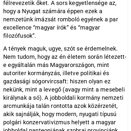
félrevezetik őket. A sors kegyetlensége az,
hogy a Nyugat számára éppen ezek a
nemzetünk imázsát romboló egyének a par
excellence “magyar írók” és “magyar
filozófusok”.
A tények maguk, ugye, szót se érdemelnek.
Nem tudom, hogy az én életem során létezett-
e egyáltalán más Magyarországon, mint
autoriter kormányzás, illetve politikai és
gazdasági sógorvircsaft: hiszen olyan ez
nekünk, mint a levegő (avagy mint a mesebeli
királynak a só). A jobboldali kormány nemzeti
arcmunkája talán rontotta azok közérzetét,
akik sajnálják, hogy modern, nyugati típusú
polgári konzervativizmus helyett a magyar
jobboldal panteonjának szobrai provinciánk