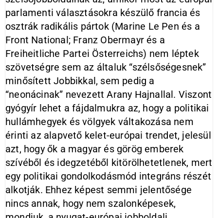
parlamenti választásokra készülő francia és
osztrák radikális pártok (Marine Le Pen és a
Front National; Franz Obermayr és a
Freiheitliche Partei Österreichs) nem léptek
szövetségre sem az általuk “szélsőségesnek”
minősített Jobbikkal, sem pedig a
“neonácinak” nevezett Arany Hajnallal. Viszont
gyógyír lehet a fájdalmukra az, hogy a politikai
hullámhegyek és völgyek váltakozása nem
érinti az alapvető kelet-európai trendet, jelesül
azt, hogy ők a magyar és görög emberek
szívéből és idegzetéből kitörölhetetlenek, mert
egy politikai gondolkodásmód integráns részét
alkotják. Ehhez képest semmi jelentősége
nincs annak, hogy nem szalonképesek,
mondjuk, a nyugat-európai jobboldali