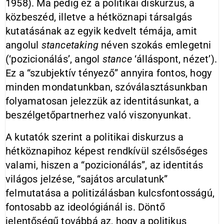
1958). Ma pedig ez a politikai diskurzus, a
közbeszéd, illetve a hétköznapi társalgás
kutatásának az egyik kedvelt témája, amit
angolul
stancetaking
néven szokás emlegetni
(‘pozicionálás’, angol
stance
‘álláspont, nézet’).
Ez a “szubjektív tényező” annyira fontos, hogy
minden mondatunkban, szóválasztásunkban
folyamatosan jelezzük az identitásunkat, a
beszélgetőpartnerhez való viszonyunkat.
A kutatók szerint a politikai diskurzus a
hétköznapihoz képest rendkívül szélsőséges
valami, hiszen a “pozicionálás”, az identitás
világos jelzése, “sajátos arculatunk”
felmutatása a politizálásban kulcsfontosságú,
fontosabb az ideológiánál is. Döntő
jelentőségű továbbá az, hogy a politikus