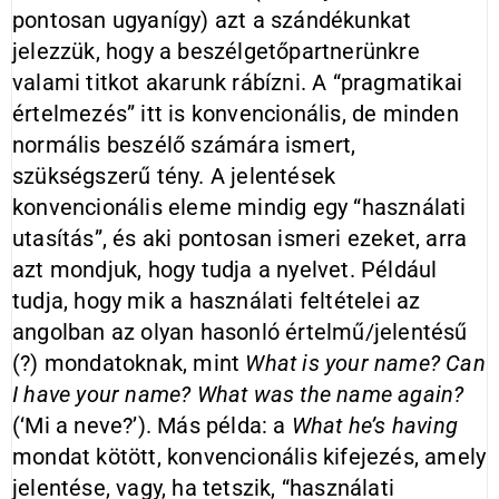
pontosan ugyanígy) azt a szándékunkat
jelezzük, hogy a beszélgetőpartnerünkre
valami titkot akarunk rábízni. A “pragmatikai
értelmezés” itt is konvencionális, de minden
normális beszélő számára ismert,
szükségszerű tény. A jelentések
konvencionális eleme mindig egy “használati
utasítás”, és aki pontosan ismeri ezeket, arra
azt mondjuk, hogy tudja a nyelvet. Például
tudja, hogy mik a használati feltételei az
angolban az olyan hasonló értelmű/jelentésű
(?) mondatoknak, mint
What is your name?
Can
I have your name? What was the name again?
(‘Mi a neve?’). Más példa: a
What he’s having
mondat kötött, konvencionális kifejezés, amely
jelentése, vagy, ha tetszik, “használati