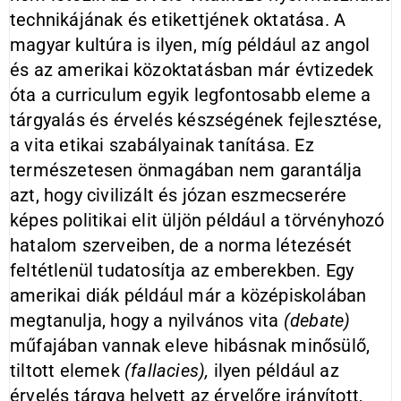
technikájának és etikettjének oktatása. A
magyar kultúra is ilyen, míg például az angol
és az amerikai közoktatásban már évtizedek
óta a curriculum egyik legfontosabb eleme a
tárgyalás és érvelés készségének fejlesztése,
a vita etikai szabályainak tanítása. Ez
természetesen önmagában nem garantálja
azt, hogy civilizált és józan eszmecserére
képes politikai elit üljön például a törvényhozó
hatalom szerveiben, de a norma létezését
feltétlenül tudatosítja az emberekben. Egy
amerikai diák például már a középiskolában
megtanulja, hogy a nyilvános vita
(debate)
műfajában vannak eleve hibásnak minősülő,
tiltott elemek
(fallacies),
ilyen például az
érvelés tárgya helyett az érvelőre irányított,