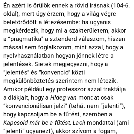
Én azért is örülök ennek a rövid írásnak (104-6.
oldal), mert úgy érzem, hogy a világ végre
beletörődött a létezésembe: ha ugyanis
megkérdezik, hogy mi a szakterületem, akkor
a “pragmatika” a sztenderd válaszom, hiszen
mással sem foglalkozom, mint azzal, hogy a
nyelvhasználatban hogyan jönnek létre a
jelentések. Sietek megjegyezni, hogy a
“jelentés” és “konvenció” közti
megkülönböztetés szerintem nem létezik.
Amikor például egy professzor azzal traktálja
a diákjait, hogy a
Hideg van
mondat csak
“konvencionálisan jelzi” (tehát nem “jelenti”),
hogy kapcsoljam be a fűtést, szemben a
Kapcsold már be a fűtést, Laci!
mondattal (ami
“jelenti” ugyanezt), akkor szívom a fogam,