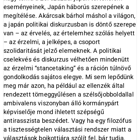
eseményeinek, Japán háborús szerepének a
megítélése. Akárcsak bárhol máshol a világon,
a japán politikai diskurzusban is döntő szerepe
van – az érvelés, az értelemhez szólás helyett
– az érzelmi, a jelképes, a csoport
szolidaritását jelző elemeknek. A politikai
cselekvés és diskurzus vélhetően mindenütt
az érzelmi “stancetaking” és a ráción túlnövő
gondolkodás sajátos elegye. Mi sem lepődünk
meg már azon, ha például az ellenzék által
rendezett tömeggyűlésen a szélsőjobboldallal
ambivalens viszonyban álló kormánypárt
képviselője mond ihletett szépségű
antirasszista beszédet. Vagy ha egy filozófus
a tisztességtelen választási rendszer miatt a
választások bojkottjára szólít fel, bár tudja,