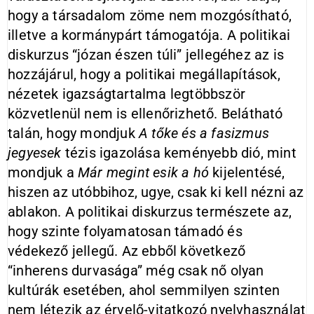
hogy a társadalom zöme nem mozgósítható,
illetve a kormánypárt támogatója. A politikai
diskurzus “józan észen túli” jellegéhez az is
hozzájárul, hogy a politikai megállapítások,
nézetek igazságtartalma legtöbbször
közvetlenül nem is ellenőrizhető. Belátható
talán, hogy mondjuk
A tőke és a fasizmus
jegyesek
tézis igazolása keményebb dió, mint
mondjuk a
Már megint esik a hó
kijelentésé,
hiszen az utóbbihoz, ugye, csak ki kell nézni az
ablakon. A politikai diskurzus természete az,
hogy szinte folyamatosan támadó és
védekező jellegű. Az ebből következő
“inherens durvasága” még csak nő olyan
kultúrák esetében, ahol semmilyen szinten
nem létezik az érvelő-vitatkozó nyelvhasználat