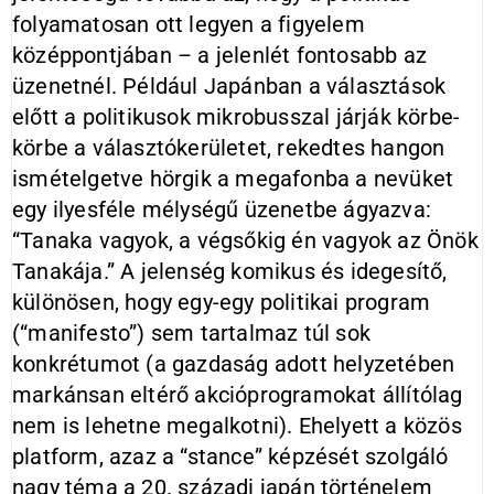
folyamatosan ott legyen a figyelem
középpontjában – a jelenlét fontosabb az
üzenetnél. Például Japánban a választások
előtt a politikusok mikrobusszal járják körbe-
körbe a választókerületet, rekedtes hangon
ismételgetve hörgik a megafonba a nevüket
egy ilyesféle mélységű üzenetbe ágyazva:
“Tanaka vagyok, a végsőkig én vagyok az Önök
Tanakája.” A jelenség komikus és idegesítő,
különösen, hogy egy-egy politikai program
(“manifesto”) sem tartalmaz túl sok
konkrétumot (a gazdaság adott helyzetében
markánsan eltérő akcióprogramokat állítólag
nem is lehetne megalkotni). Ehelyett a közös
platform, azaz a “stance” képzését szolgáló
nagy téma a 20. századi japán történelem