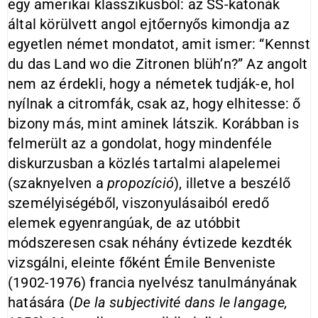
egy amerikai klasszikusból: az SS-katonák
által körülvett angol ejtőernyős kimondja az
egyetlen német mondatot, amit ismer: “Kennst
du das Land wo die Zitronen blüh’n?” Az angolt
nem az érdekli, hogy a németek tudják-e, hol
nyílnak a citromfák, csak az, hogy elhitesse: ő
bizony más, mint aminek látszik. Korábban is
felmerült az a gondolat, hogy mindenféle
diskurzusban a közlés tartalmi alapelemei
(szaknyelven a
propozíció
), illetve a beszélő
személyiségéből, viszonyulásaiból eredő
elemek egyenrangúak, de az utóbbit
módszeresen csak néhány évtizede kezdték
vizsgálni, eleinte főként Émile Benveniste
(1902-1976) francia nyelvész tanulmányának
hatására (
De la subjectivité dans le langage,