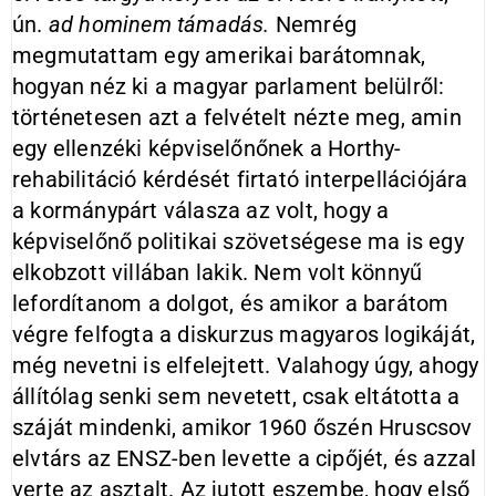
ún.
ad hominem támadás.
Nemrég
megmutattam egy amerikai barátomnak,
hogyan néz ki a magyar parlament belülről:
történetesen azt a felvételt nézte meg, amin
egy ellenzéki képviselőnőnek a Horthy-
rehabilitáció kérdését firtató interpellációjára
a kormánypárt válasza az volt, hogy a
képviselőnő politikai szövetségese ma is egy
elkobzott villában lakik. Nem volt könnyű
lefordítanom a dolgot, és amikor a barátom
végre felfogta a diskurzus magyaros logikáját,
még nevetni is elfelejtett. Valahogy úgy, ahogy
állítólag senki sem nevetett, csak eltátotta a
száját mindenki, amikor 1960 őszén Hruscsov
elvtárs az ENSZ-ben levette a cipőjét, és azzal
verte az asztalt. Az jutott eszembe, hogy első