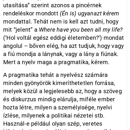
utasítása” szerint azonos a pincérnek
rendeléskor mondott
(Én is) ugyanazt kérem
mondattal. Tehát nem is kell azt tudni, hogy
mit “jelent” a
Where have you been all my life?
(‘Hol voltál egész eddigi életemben?’) mondat
angolul – bőven elég, ha azt tudjuk, hogy vagy
a fiú mondja a lánynak, vagy a lány a fiúnak.
Mert a nyelv maga a pragmatika, kérem.
A pragmatika tehát a nyelvész számára
minden gyönyörök kimeríthetetlen forrása,
melyek közül a legjelesebb az, hogy a szöveg
és diskurzus mindig elárulja, miféle ember
hozta létre, milyen a személyisége, nyelvi
ízlése, milyenek a politikai nézetei stb.
Használ-e például olyan szép, veretes