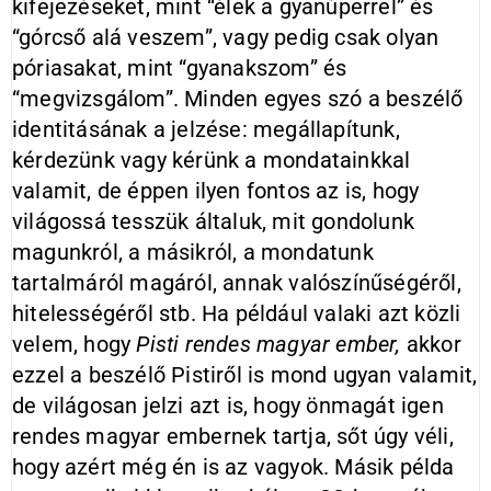
kifejezéseket, mint “élek a gyanúperrel” és
“górcső alá veszem”, vagy pedig csak olyan
póriasakat, mint “gyanakszom” és
“megvizsgálom”. Minden egyes szó a beszélő
identitásának a jelzése: megállapítunk,
kérdezünk vagy kérünk a mondatainkkal
valamit, de éppen ilyen fontos az is, hogy
világossá tesszük általuk, mit gondolunk
magunkról, a másikról, a mondatunk
tartalmáról magáról, annak valószínűségéről,
hitelességéről stb. Ha például valaki azt közli
velem, hogy
Pisti rendes magyar ember,
akkor
ezzel a beszélő Pistiről is mond ugyan valamit,
de világosan jelzi azt is, hogy önmagát igen
rendes magyar embernek tartja, sőt úgy véli,
hogy azért még én is az vagyok. Másik példa