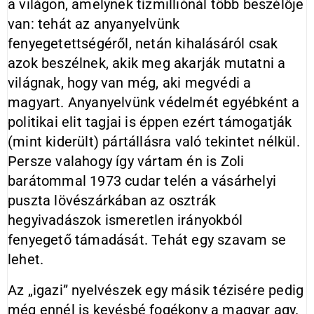
a világon, amelynek tízmilliónál több beszélője
van: tehát az anyanyelvünk
fenyegetettségéről, netán kihalásáról csak
azok beszélnek, akik meg akarják mutatni a
világnak, hogy van még, aki megvédi a
magyart. Anyanyelvünk védelmét egyébként a
politikai elit tagjai is éppen ezért támogatják
(mint kiderült) pártállásra való tekintet nélkül.
Persze valahogy így vártam én is Zoli
barátommal 1973 cudar telén a vásárhelyi
puszta lövészárkában az osztrák
hegyivadászok ismeretlen irányokból
fenyegető támadását. Tehát egy szavam se
lehet.
Az „igazi” nyelvészek egy másik tézisére pedig
még ennél is kevésbé fogékony a magyar agy.