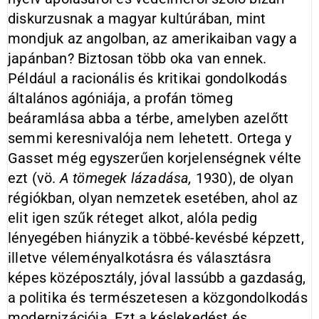
diskurzusnak a magyar kultúrában, mint
mondjuk az angolban, az amerikaiban vagy a
japánban? Biztosan több oka van ennek.
Például a racionális és kritikai gondolkodás
általános agóniája, a profán tömeg
beáramlása abba a térbe, amelyben azelőtt
semmi keresnivalója nem lehetett. Ortega y
Gasset még egyszerűen korjelenségnek vélte
ezt (vö.
A tömegek lázadása,
1930), de olyan
régiókban, olyan nemzetek esetében, ahol az
elit igen szűk réteget alkot, alóla pedig
lényegében hiányzik a többé-kevésbé képzett,
illetve véleményalkotásra és választásra
képes középosztály, jóval lassúbb a gazdaság,
a politika és természetesen a közgondolkodás
modernizációja. Ezt a késlekedést és