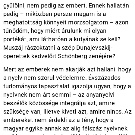
gyűlölni, nem pedig az embert. Ennek hallatán
pedig – miközben persze magam is a
meghatottság könnyeit morzsolgatom – azon
tűnődöm, hogy miért árulunk mi olyan
portékát, ami láthatóan a kutyának se kell?
Muszáj rászoktatni a szép Dunajevszkij-
operettek kedvelőit Schönberg zenéjére?
Mert az emberek nem akarják azt hallani, hogy
a nyelv nem szorul védelemre. Évszázados
tudományos tapasztalat igazolja ugyan, hogy a
nyelvnek nem árt semmi – az anyanyelvi
beszélők közössége integrálja azt, amire
szüksége van, illetve kiveti azt, amire nincs. Az
embereket nem érdekli az a tény, hogy a
magyar egyike annak az alig félszáz nyelvnek