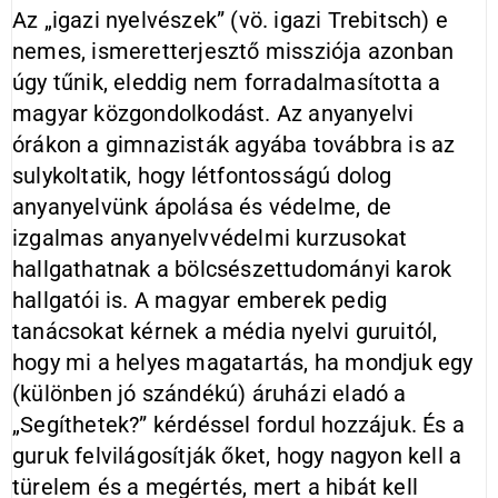
Az „igazi nyelvészek” (vö. igazi Trebitsch) e
nemes, ismeretterjesztő missziója azonban
úgy tűnik, eleddig nem forradalmasította a
magyar közgondolkodást. Az anyanyelvi
órákon a gimnazisták agyába továbbra is az
sulykoltatik, hogy létfontosságú dolog
anyanyelvünk ápolása és védelme, de
izgalmas anyanyelvvédelmi kurzusokat
hallgathatnak a bölcsészettudományi karok
hallgatói is. A magyar emberek pedig
tanácsokat kérnek a média nyelvi guruitól,
hogy mi a helyes magatartás, ha mondjuk egy
(különben jó szándékú) áruházi eladó a
„Segíthetek?” kérdéssel fordul hozzájuk. És a
guruk felvilágosítják őket, hogy nagyon kell a
türelem és a megértés, mert a hibát kell