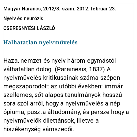
Magyar Narancs, 2012/8. szám, 2012. február 23.
Nyelv és neurózis
CSERESNYÉSI LÁSZLÓ
Halhatatlan nyelvművelés
Haza, nemzet és nyelv három egymástól
válhatatlan dolog. (Parainesis, 1837) A
nyelvművelés kritikusainak száma szépen
megszaporodott az utóbbi években: immár
szellemes, sőt alapos tanulmányok hosszú
sora szól arról, hogy a nyelvművelés a nép
ópiuma, puszta áltudomány, és persze hogy a
nyelvművelők dilettánsok, illetve a
hiszékenység vámszedői.