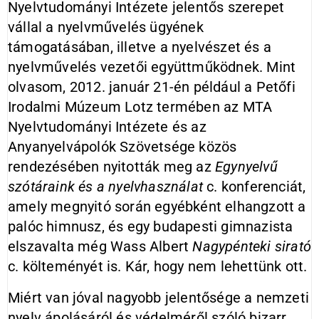
Nyelvtudományi Intézete jelentős szerepet
vállal a nyelvművelés ügyének
támogatásában, illetve a nyelvészet és a
nyelvművelés vezetői együttműködnek. Mint
olvasom, 2012. január 21-én például a Petőfi
Irodalmi Múzeum Lotz termében az MTA
Nyelvtudományi Intézete és az
Anyanyelvápolók Szövetsége közös
rendezésében nyitották meg az
Egynyelvű
szótáraink és a nyelvhasználat
c. konferenciát,
amely megnyitó során egyébként elhangzott a
palóc himnusz, és egy budapesti gimnazista
elszavalta még Wass Albert
Nagypénteki sirató
c. költeményét is. Kár, hogy nem lehettünk ott.
Miért van jóval nagyobb jelentősége a nemzeti
nyelv ápolásáról és védelméről szóló bizarr