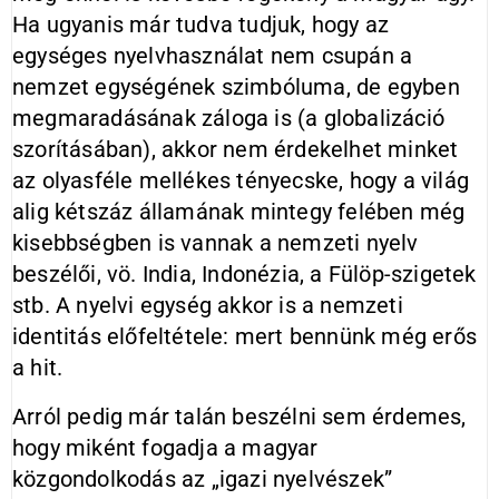
Ha ugyanis már tudva tudjuk, hogy az
egységes nyelvhasználat nem csupán a
nemzet egységének szimbóluma, de egyben
megmaradásának záloga is (a globalizáció
szorításában), akkor nem érdekelhet minket
az olyasféle mellékes tényecske, hogy a világ
alig kétszáz államának mintegy felében még
kisebbségben is vannak a nemzeti nyelv
beszélői, vö. India, Indonézia, a Fülöp-szigetek
stb. A nyelvi egység akkor is a nemzeti
identitás előfeltétele: mert bennünk még erős
a hit.
Arról pedig már talán beszélni sem érdemes,
hogy miként fogadja a magyar
közgondolkodás az „igazi nyelvészek”