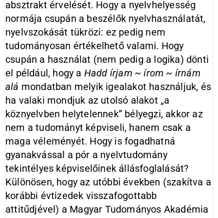
absztrakt érvelését. Hogy a nyelvhelyesség
normája csupán a beszélők nyelvhasználatát,
nyelvszokását tükrözi: ez pedig nem
tudományosan értékelhető valami. Hogy
csupán a használat (nem pedig a logika) dönti
el például, hogy a
Hadd írjam ~ írom ~ írnám
alá
mondatban melyik igealakot használjuk, és
ha valaki mondjuk az utolsó alakot „a
köznyelvben helytelennek” bélyegzi, akkor az
nem a tudományt képviseli, hanem csak a
maga véleményét. Hogy is fogadhatná
gyanakvással a pór a nyelvtudomány
tekintélyes képviselőinek állásfoglalását?
Különösen, hogy az utóbbi években (szakítva a
korábbi évtizedek visszafogottabb
attitűdjével) a Magyar Tudományos Akadémia