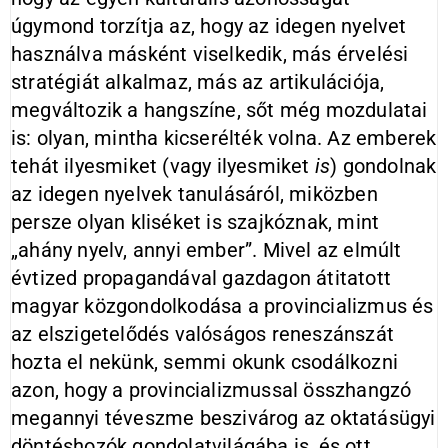
úgymond torzítja az, hogy az idegen nyelvet
használva másként viselkedik, más érvelési
stratégiát alkalmaz, más az artikulációja,
megváltozik a hangszíne, sőt még mozdulatai
is: olyan, mintha kicserélték volna. Az emberek
tehát ilyesmiket (vagy ilyesmiket
is
) gondolnak
az idegen nyelvek tanulásáról, miközben
persze olyan kliséket is szajkóznak, mint
„ahány nyelv, annyi ember”. Mivel az elmúlt
évtized propagandával gazdagon átitatott
magyar közgondolkodása a provincializmus és
az elszigetelődés valóságos reneszánszát
hozta el nekünk, semmi okunk csodálkozni
azon, hogy a provincializmussal összhangzó
megannyi téveszme beszivárog az oktatásügyi
döntéshozók gondolatvilágába is, és ott