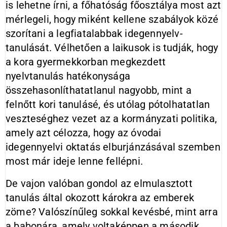
is lehetne írni, a főhatóság főosztálya most azt
mérlegeli, hogy miként kellene szabályok közé
szorítani a legfiatalabbak idegennyelv-
tanulását. Vélhetően a laikusok is tudják, hogy
a kora gyermekkorban megkezdett
nyelvtanulás hatékonysága
összehasonlíthatatlanul nagyobb, mint a
felnőtt kori tanulásé, és utólag pótolhatatlan
veszteséghez vezet az a kormányzati politika,
amely azt célozza, hogy az óvodai
idegennyelvi oktatás elburjánzásával szemben
most már ideje lenne fellépni.
De vajon valóban gondol az elmulasztott
tanulás által okozott károkra az emberek
zöme? Valószínűleg sokkal kevésbé, mint arra
a babonára, amely voltaképpen a második