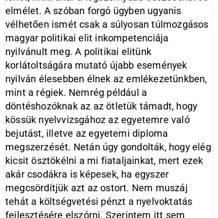
elmélet. A szóban forgó ügyben ugyanis
vélhetően ismét csak a súlyosan túlmozgásos
magyar politikai elit inkompetenciája
nyilvánult meg. A politikai elitünk
korlátoltságára mutató újabb események
nyilván élesebben élnek az emlékezetünkben,
mint a régiek. Nemrég például a
döntéshozóknak az az ötletük támadt, hogy
kössük nyelvvizsgához az egyetemre való
bejutást, illetve az egyetemi diploma
megszerzését. Netán úgy gondolták, hogy elég
kicsit ösztökélni a mi fiataljainkat, mert ezek
akár csodákra is képesek, ha egyszer
megcsördítjük azt az ostort. Nem muszáj
tehát a költségvetési pénzt a nyelvoktatás
fejlesztésére elszórni. Szerintem itt sem