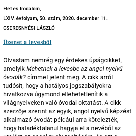
Élet és Irodalom,
LXIV. évfolyam, 50. szám, 2020. december 11.
CSERESNYÉSI LÁSZLÓ
Üzenet a levesből
Olvastam nemrég egy érdekes újságcikket,
amelyik
Mehetnek a levesbe az angol nyelvű
óvodák?
címmel jelent meg. A cikk arról
tudósít, hogy a hatályos jogszabályokra
hivatkozva úgymond ellehetetlenítik a
világnyelveken való óvodai oktatást. A cikk
szerzője szerint az egyik, angol nyelvű képzést
alkalmazó óvodát például arra kötelezték,
hogy haladéktalanul hagyja el a nevéből az