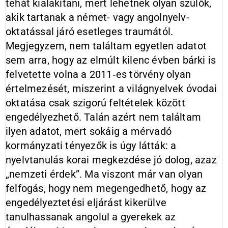
tehát kialakítani, mert lehetnek olyan szülők,
akik tartanak a német- vagy angolnyelv-
oktatással járó esetleges traumától.
Megjegyzem, nem találtam egyetlen adatot
sem arra, hogy az elmúlt kilenc évben bárki is
felvetette volna a 2011‑es törvény olyan
értelmezését, miszerint a világnyelvek óvodai
oktatása csak szigorú feltételek között
engedélyezhető. Talán azért nem találtam
ilyen adatot, mert sokáig a mérvadó
kormányzati tényezők is úgy látták: a
nyelvtanulás korai megkezdése jó dolog, azaz
„nemzeti érdek”. Ma viszont már van olyan
felfogás, hogy nem megengedhető, hogy az
engedélyeztetési eljárást kikerülve
tanulhassanak angolul a gyerekek az