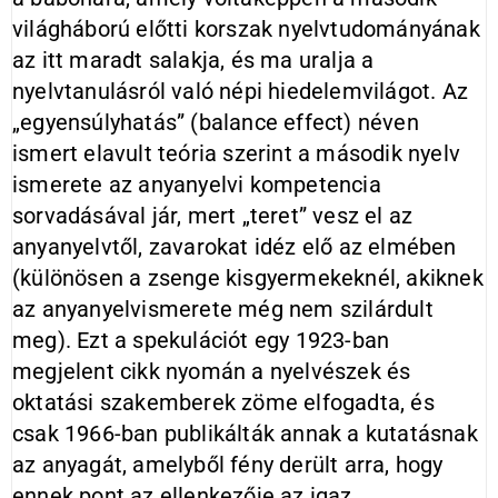
világháború előtti korszak nyelvtudományának
az itt maradt salakja, és ma uralja a
nyelvtanulásról való népi hiedelemvilágot. Az
„egyensúlyhatás” (balance effect) néven
ismert elavult teória szerint a második nyelv
ismerete az anyanyelvi kompetencia
sorvadásával jár, mert „teret” vesz el az
anyanyelvtől, zavarokat idéz elő az elmében
(különösen a zsenge kisgyermekeknél, akiknek
az anyanyelvismerete még nem szilárdult
meg). Ezt a spekulációt egy 1923-ban
megjelent cikk nyomán a nyelvészek és
oktatási szakemberek zöme elfogadta, és
csak 1966-ban publikálták annak a kutatásnak
az anyagát, amelyből fény derült arra, hogy
ennek pont az ellenkezője az igaz.