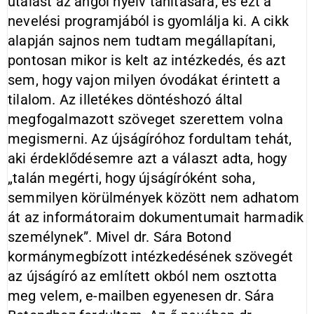
utalást az angol nyelv tanítására, és ezt a
nevelési programjából is gyomlálja ki. A cikk
alapján sajnos nem tudtam megállapítani,
pontosan mikor is kelt az intézkedés, és azt
sem, hogy vajon milyen óvodákat érintett a
tilalom. Az illetékes döntéshozó által
megfogalmazott szöveget szerettem volna
megismerni. Az újságíróhoz fordultam tehát,
aki érdeklődésemre azt a választ adta, hogy
„talán megérti, hogy újságíróként soha,
semmilyen körülmények között nem adhatom
át az informátoraim dokumentumait harmadik
személynek”. Mivel dr. Sára Botond
kormánymegbízott intézkedésének szövegét
az újságíró az említett okból nem osztotta
meg velem, e-mail­ben egyenesen dr. Sára