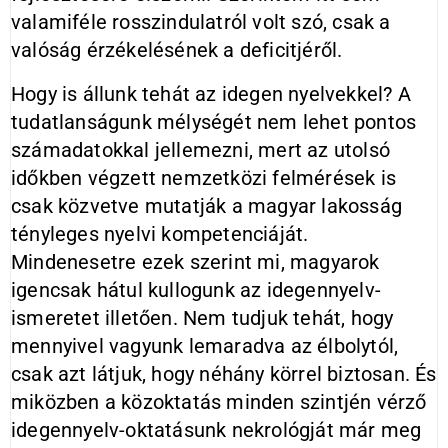
valamiféle rosszindulatról volt szó, csak a
valóság érzékelésének a deficitjéről.
Hogy is állunk tehát az idegen nyelvekkel? A
tudatlanságunk mélységét nem lehet pontos
számadatokkal jellemezni, mert az utolsó
időkben végzett nemzetközi felmérések is
csak közvetve mutatják a magyar lakosság
tényleges nyelvi kompetenciáját.
Mindenesetre ezek szerint mi, magyarok
igencsak hátul kullogunk az idegennyelv-
ismeretet illetően. Nem tudjuk tehát, hogy
mennyivel vagyunk lemaradva az élbolytól,
csak azt látjuk, hogy néhány körrel biztosan. És
miközben a közoktatás minden szintjén vérző
idegennyelv-oktatásunk nekrológját már meg