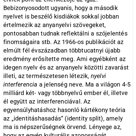
Bebizonyosodott ugyanis, hogy a második
nyelvet is beszélő kisdiákok sokkal jobban
értelmezik az anyanyelvi szövegeket,
pontosabban tudnak reflektálni a szójelentés
finomságaira stb. Az 1966-os publikációt az
elmúlt fél évszázadban többtucatnyi újabb
eredmény erősítette meg. Ami egyébként az
idegen nyelv és az anyanyelv közötti zavarást
illeti, az természetesen létezik,
nyelvi
interferencia
a jelenség neve
.
Ma a világon 4-5
milliárd két- vagy többnyelvű ember él, illetve
él együtt az interferenciával. Az
egyensúlyhatáshoz hasonló kártékony teória
az „identitáshasadás” (identity split), amely
ma is népszerűségnek örvend. Lényege az,
hogy az egyén kulturális azonosságát