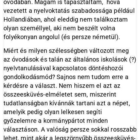
óvodában. Magam is tapasztaltam, hová
vezetett a nyelvoktatás szabadossága például
Hollandiában, ahol eleddig nem találkoztam
olyan személlyel, aki nem beszélt volna
folyékonyan angolul (és persze németül).
Miért és milyen szélességben változott meg
az óvodások és talán az általános iskolások (?)
nyelvtanulásával kapcsolatos döntéshozói
gondolkodásmód? Sajnos nem tudom erre a
kérdésre a választ. Nem hiszem el azt az
összeesküvés-elméletet sem, miszerint
tudatlanságban kívánnák tartani azt a népet,
amelyik pedig olyan lelkesen segíti
győzelemre a kormánypártot minden
választáson. A valóság persze sokkal rosszabb
lehet, mint akár a legszörnyűbb összeesküvés-