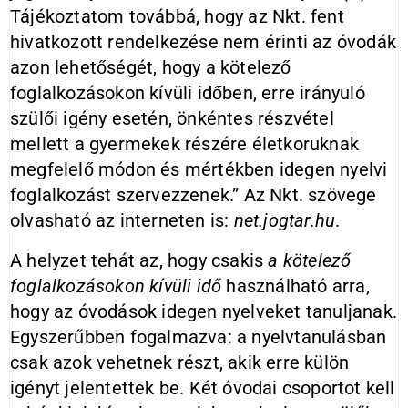
Tájékoztatom továbbá, hogy az Nkt. fent
hivatkozott rendelkezése nem érinti az óvodák
azon lehetőségét, hogy a kötelező
foglalkozásokon kívüli időben, erre irányuló
szülői igény esetén, önkéntes részvétel
mellett a gyermekek részére életkoruknak
megfelelő módon és mértékben idegen nyelvi
foglalkozást szervezzenek.” Az Nkt. szövege
olvasható az interneten is:
net.jogtar.hu
.
A helyzet tehát az, hogy csakis
a kötelező
foglalkozásokon kívüli idő
használható arra,
hogy az óvodások idegen nyelveket tanuljanak.
Egyszerűbben fogalmazva: a nyelvtanulásban
csak azok vehetnek részt, akik erre külön
igényt jelentettek be. Két óvodai csoportot kell