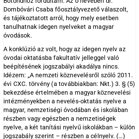
Botondhoz fordultam. Az ő nevében dr.
Dombóvári Csaba főosztályvezető válaszolt,
és tájékoztatott arról, hogy mely esetben
tanulhatnak idegen nyelveket a magyar
óvodások.
A konklúzió az volt, hogy az idegen nyelv az
óvodai oktatásba fakultatív jelleggel való
beépítésének jogszabályi akadálya nincs.
Idézem: „A nemzeti köznevelésről szóló 2011.
évi CXC. törvény (a továbbiakban: Nkt.) 3. § (5)
bekezdése értelmében a magyar köznevelési
intézményekben a nevelés-oktatás nyelve a
magyar, nemzetiségi óvodában és iskolában
részben vagy egészben a nemzetiségek
nyelve, a két tanítási nyelvű iskolákban – külön
jogszabály szerint – részben a célnyelv. (…)