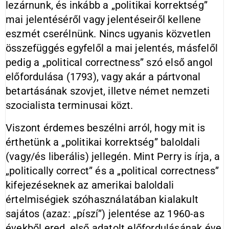
lezárnunk, és inkább a „politikai korrektség”
mai jelentéséről vagy jelentéseiről kellene
eszmét cserélnünk. Nincs ugyanis közvetlen
összefüggés egyfelől a mai jelentés, másfelől
pedig a „political correctness” szó első angol
előfordulása (1793), vagy akár a pártvonal
betartásának szovjet, illetve német nemzeti
szocialista terminusai közt.
Viszont érdemes beszélni arról, hogy mit is
érthetünk a „politikai korrektség” baloldali
(vagy/és liberális) jellegén. Mint Perry is írja, a
„politically correct” és a „political correctness”
kifejezéseknek az amerikai baloldali
értelmiségiek szóhasználatában kialakult
sajátos (azaz: „píszí”) jelentése az 1960-as
évekből ered, első adatolt előfordulásának éve