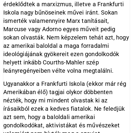
érdeklődtek a marxizmus, illetve a Frankfurti
Iskola nagy bűnöseinek művei iránt. Sokan
ismerték valamennyire Marx tanításait,
Marcuse vagy Adorno egyes műveit pedig
sokan olvasták. Nem képzelem tehát azt, hogy
az amerikai baloldal a maga forradalmi
ideológiájának gyökereit ezen gondolkodók
helyett inkább Courths-Mahler szép
leányregényeiben vélte volna megtalálni.
Ugyanakkor a Frankfurti Iskola (ekkor már rég
Amerikában élő) tagjai olykor döbbenten
nézték, hogy mi mindent olvastak ki az
írásaikból ezek a kedves fiatalok. Ne feledjük
azt sem, hogy a baloldali amerikai
gondolkodókat, aktivistákat és művészeket