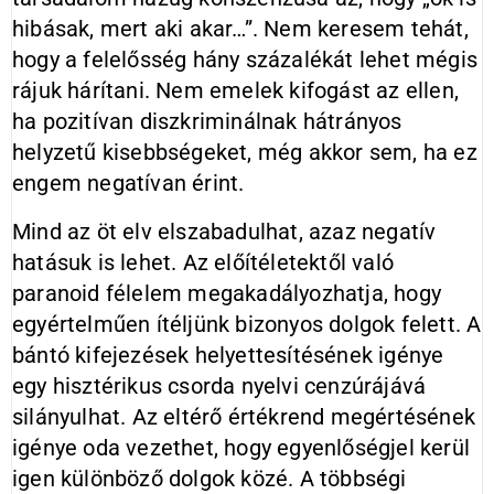
hibásak, mert aki akar…”. Nem keresem tehát,
hogy a felelősség hány százalékát lehet mégis
rájuk hárítani. Nem emelek kifogást az ellen,
ha pozitívan diszkriminálnak hátrányos
helyzetű kisebbségeket, még akkor sem, ha ez
engem negatívan érint.
Mind az öt elv elszabadulhat, azaz negatív
hatásuk is lehet. Az előítéletektől való
paranoid félelem megakadályozhatja, hogy
egyértelműen ítéljünk bizonyos dolgok felett. A
bántó kifejezések helyettesítésének igénye
egy hisztérikus csorda nyelvi cenzúrájává
silányulhat. Az eltérő értékrend megértésének
igénye oda vezethet, hogy egyenlőségjel kerül
igen különböző dolgok közé. A többségi