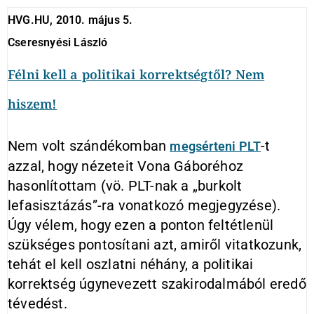
HVG.HU, 2010. május 5.
Cseresnyési László
Félni kell a politikai korrektségtől? Nem
hiszem!
Nem volt szándékomban
-t
megsérteni PLT
azzal, hogy nézeteit Vona Gáboréhoz
hasonlítottam (vö. PLT-nak a „burkolt
lefasisztázás”-ra vonatkozó megjegyzése).
Úgy vélem, hogy ezen a ponton feltétlenül
szükséges pontosítani azt, amiről vitatkozunk,
tehát el kell oszlatni néhány, a politikai
korrektség úgynevezett szakirodalmából eredő
tévedést.