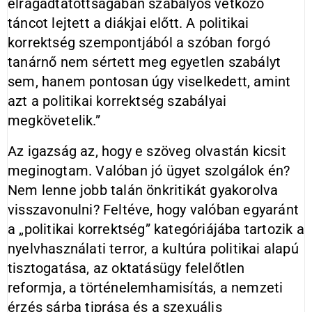
elragadtatottságában szabályos vetkőző
táncot lejtett a diákjai előtt. A politikai
korrektség szempontjából a szóban forgó
tanárnő nem sértett meg egyetlen szabályt
sem, hanem pontosan úgy viselkedett, amint
azt a politikai korrektség szabályai
megkövetelik.”
Az igazság az, hogy e szöveg olvastán kicsit
meginogtam. Valóban jó ügyet szolgálok én?
Nem lenne jobb talán önkritikát gyakorolva
visszavonulni? Feltéve, hogy valóban egyaránt
a „politikai korrektség” kategóriájába tartozik a
nyelvhasználati terror, a kultúra politikai alapú
tisztogatása, az oktatásügy felelőtlen
reformja, a történelemhamisítás, a nemzeti
érzés sárba tiprása és a szexuális