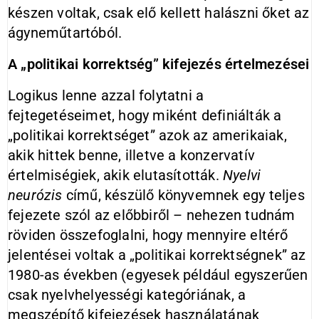
készen voltak, csak elő kellett halászni őket az
ágyneműtartóból.
A „politikai korrektség” kifejezés értelmezései
Logikus lenne azzal folytatni a
fejtegetéseimet, hogy miként definiálták a
„politikai korrektséget” azok az amerikaiak,
akik hittek benne, illetve a konzervatív
értelmiségiek, akik elutasították.
Nyelvi
neurózis
című, készülő könyvemnek egy teljes
fejezete szól az előbbiről – nehezen tudnám
röviden összefoglalni, hogy mennyire eltérő
jelentései voltak a „politikai korrektségnek” az
1980-as években (egyesek például egyszerűen
csak nyelvhelyességi kategóriának, a
megszépítő kifejezések használatának