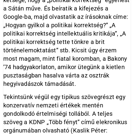
kétsége, hogy a „politikai korrektség” egyenest
a Sátán műve. És beíratik a kifejezés a
Google-ba, majd olvastatik az írásoknak címe:
„Hogyan gyilkol a politikai korrektség?” „A
politikai korrektség intellektuális kritikája”, „A
politikai korrektség tette tönkre a brit
történelemoktatást” stb. Kicsit úgy érzem
most magam, mint fiatal koromban, a Bakony
’74 hadgyakorlaton, amikor ütegünk a kietlen
pusztaságban hasalva várta az osztrák
hegyivadászok támadását.
Tekintsünk végül egy tipikus szövegrészt egy
konzervatív nemzeti értékek mentén
gondolkodó értelmiségi tollából. A teljes
szöveg a KDNP „Több fényt” című elekronikus
orgánumában olvasható (Kaslik Péter: