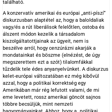
található.
A konzervatív amerikai és európai „anti-píszí”
diskurzusban alaptétel az, hogy a baloldaliak
vagy/és a rút liberálisok felelőtlen, ostoba és
álszent módon kezelik a társadalom
kiszolgáltatottjainak az ügyeit, nem is
beszélve arról, hogy cenzúrázni akarják a
mondatainkat és böszme (elnézést, de úgy
megszerettem ezt a szót) tilalomfákkal
tűzdelik tele édes anyanyelvünket. A diskurzus
kelet-európai változatában ez még kibővül
azzal, hogy a politikai korrektség egy
Amerikában már rég lefutott valami, de mi
eme levetett, rossz amerikai göncöt sajnos
többre becsüljük, mint nemzeti
hagyományainkat. Ahhoz, hogy a „politikai