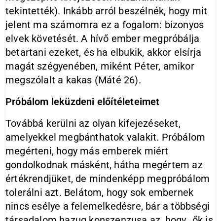
tekintették). Inkább arról beszélnék, hogy mit
jelent ma számomra ez a fogalom: bizonyos
elvek követését. A hívő ember megpróbálja
betartani ezeket, és ha elbukik, akkor elsírja
magát szégyenében, miként Péter, amikor
megszólalt a kakas (Máté 26).
Próbálom leküzdeni előítéleteimet
Továbbá kerülni az olyan kifejezéseket,
amelyekkel megbánthatok valakit. Próbálom
megérteni, hogy más emberek miért
gondolkodnak másként, hátha megértem az
értékrendjüket, de mindenképp megpróbálom
tolerálni azt. Belátom, hogy sok embernek
nincs esélye a felemelkedésre, bár a többségi
társadalom hazug konszenzusa az, hogy „ők is