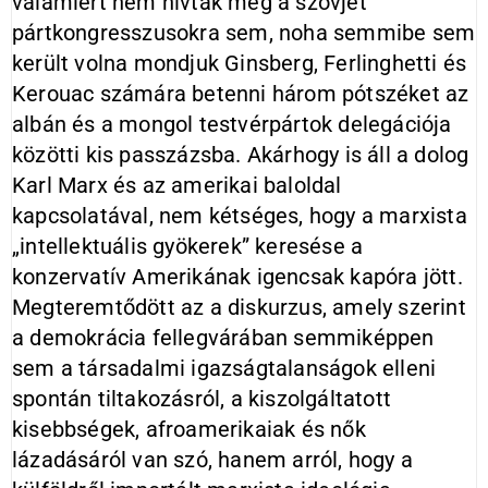
valamiért nem hívták meg a szovjet
pártkongresszusokra sem, noha semmibe sem
került volna mondjuk Ginsberg, Ferlinghetti és
Kerouac számára betenni három pótszéket az
albán és a mongol testvérpártok delegációja
közötti kis passzázsba. Akárhogy is áll a dolog
Karl Marx és az amerikai baloldal
kapcsolatával, nem kétséges, hogy a marxista
„intellektuális gyökerek” keresése a
konzervatív Amerikának igencsak kapóra jött.
Megteremtődött az a diskurzus, amely szerint
a demokrácia fellegvárában semmiképpen
sem a társadalmi igazságtalanságok elleni
spontán tiltakozásról, a kiszolgáltatott
kisebbségek, afroamerikaiak és nők
lázadásáról van szó, hanem arról, hogy a