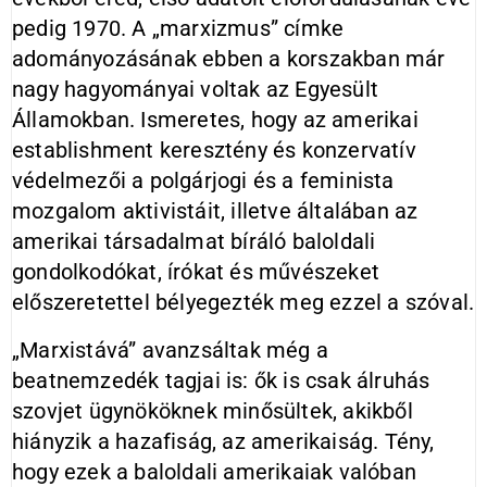
pedig 1970. A „marxizmus” címke
adományozásának ebben a korszakban már
nagy hagyományai voltak az Egyesült
Államokban. Ismeretes, hogy az amerikai
establishment keresztény és konzervatív
védelmezői a polgárjogi és a feminista
mozgalom aktivistáit, illetve általában az
amerikai társadalmat bíráló baloldali
gondolkodókat, írókat és művészeket
előszeretettel bélyegezték meg ezzel a szóval.
„Marxistává” avanzsáltak még a
beatnemzedék tagjai is: ők is csak álruhás
szovjet ügynököknek minősültek, akikből
hiányzik a hazafiság, az amerikaiság. Tény,
hogy ezek a baloldali amerikaiak valóban