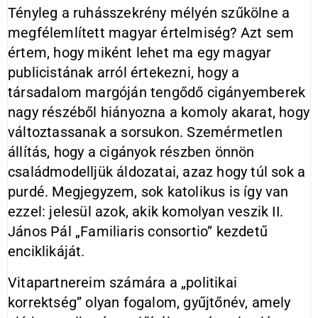
Tényleg a ruhásszekrény mélyén szűkölne a
megfélemlített magyar értelmiség? Azt sem
értem, hogy miként lehet ma egy magyar
publicistának arról értekezni, hogy a
társadalom margóján tengődő cigányemberek
nagy részéből hiányozna a komoly akarat, hogy
változtassanak a sorsukon. Szemérmetlen
állítás, hogy a cigányok részben önnön
családmodelljük áldozatai, azaz hogy túl sok a
purdé. Megjegyzem, sok katolikus is így van
ezzel: jelesül azok, akik komolyan veszik II.
János Pál „Familiaris consortio” kezdetű
enciklikáját.
Vitapartnereim számára a „politikai
korrektség” olyan fogalom, gyűjtőnév, amely