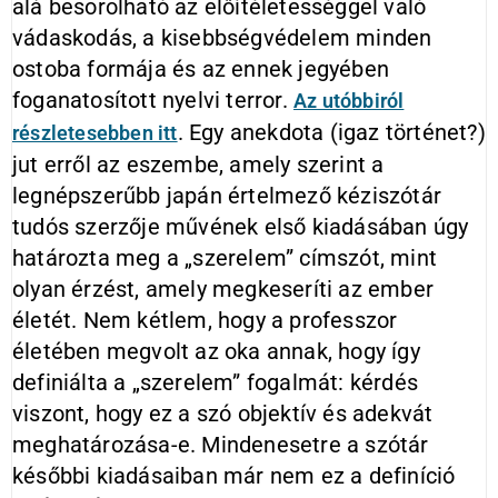
alá besorolható az előítéletességgel való
vádaskodás, a kisebbségvédelem minden
ostoba formája és az ennek jegyében
foganatosított nyelvi terror.
Az utóbbiról
. Egy anekdota (igaz történet?)
részletesebben itt
jut erről az eszembe, amely szerint a
legnépszerűbb japán értelmező kéziszótár
tudós szerzője művének első kiadásában úgy
határozta meg a „szerelem” címszót, mint
olyan érzést, amely megkeseríti az ember
életét. Nem kétlem, hogy a professzor
életében megvolt az oka annak, hogy így
definiálta a „szerelem” fogalmát: kérdés
viszont, hogy ez a szó objektív és adekvát
meghatározása-e. Mindenesetre a szótár
későbbi kiadásaiban már nem ez a definíció