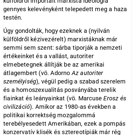
külföldről importált marxista ideológia
gennyes kelevényként telepedett meg a haza
testén.
Úgy gondolták, hogy ezeknek a (nyilván
külföldről kézivezérelt) marxistáknak már
semmi sem szent: sárba tiporják a nemzeti
értékeinket és a vallást, autoriter
elmebetegnek állítják be az amerikai
átlagembert (vö. Adorno
Az autoriter
személyiség
), végül pedig a szabad szerelem
és a homoszexualitás posványába terelik
fiainkat és leányainkat (vö. Marcuse
Erosz és
civilizáció
). Amikor az 1980-as években a
politikai korrektség mozgalommá
terebélyesedett Amerikában, ezek a pompás
konzervatív klisék és sztereotípiák már rég