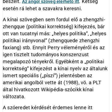
beszélt.
. Kétség
Az angol szöveg elérhető itt
esetén rá lehet a szavakra keresni.
A kínai szövegben sem fordul elő a zhengzhi-
zhengque (politikai korrektség) kifejezés, bár
ott van tucatnyi más: „helyes politika”, „helyes
politikai irányvonal” (zhengquede zhengzhi
faxiang) stb. Ennyit Perry véleményéről és az
igen tisztelt tudományos konszenzust
megalapozó tényekről. Egyébként a „politikai
korrektség” kifejezést a kínai nyelv az általunk
ismert speciális („píszí”) jelentésben az
amerikai angolból vette át (1988), vö. a PLT
által hivatkozott Wikipédia-szócikk kínai
változata.
A szóeredet kérdését érdemes lenne itt