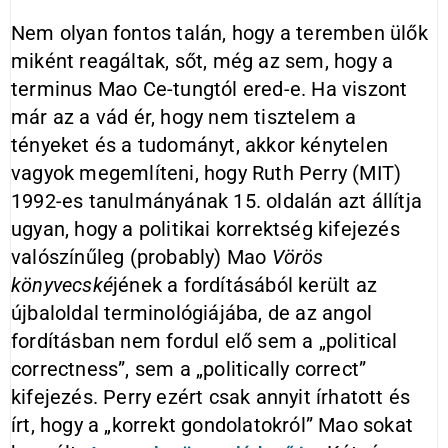
Nem olyan fontos talán, hogy a teremben ülők
miként reagáltak, sőt, még az sem, hogy a
terminus Mao Ce-tungtól ered-e. Ha viszont
már az a vád ér, hogy nem tisztelem a
tényeket és a tudományt, akkor kénytelen
vagyok megemlíteni, hogy Ruth Perry (MIT)
1992-es tanulmányának 15. oldalán azt állítja
ugyan, hogy a politikai korrektség kifejezés
valószínűleg (probably) Mao
Vörös
könyvecské
jének a fordításából került az
újbaloldal terminológiájába, de az angol
fordításban nem fordul elő sem a „political
correctness”, sem a „politically correct”
kifejezés. Perry ezért csak annyit írhatott és
írt, hogy a „korrekt gondolatokról” Mao sokat