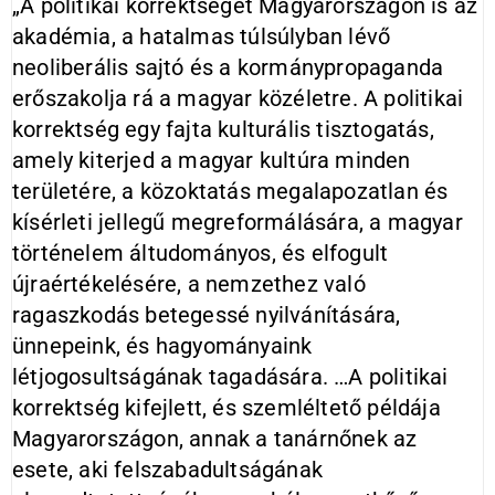
„A politikai korrektséget Magyarországon is az
akadémia, a hatalmas túlsúlyban lévő
neoliberális sajtó és a kormánypropaganda
erőszakolja rá a magyar közéletre. A politikai
korrektség egy fajta kulturális tisztogatás,
amely kiterjed a magyar kultúra minden
területére, a közoktatás megalapozatlan és
kísérleti jellegű megreformálására, a magyar
történelem áltudományos, és elfogult
újraértékelésére, a nemzethez való
ragaszkodás betegessé nyilvánítására,
ünnepeink, és hagyományaink
létjogosultságának tagadására. …A politikai
korrektség kifejlett, és szemléltető példája
Magyarországon, annak a tanárnőnek az
esete, aki felszabadultságának