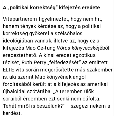
A „politikai korrektség” kifejezés eredete
Vitapartnerem figyelmeztet, hogy nem hit,
hanem tények kérdése az, hogy a politikai
korrektség gyökerei a szélsőbalos
ideológiában vannak, illetve az, hogy ez a
kifejezés Mao Ce-tung
Vörös könyvecské
jéből
eredeztethető. A kínai eredet egzotikus
tézisét, Ruth Perry „felfedezését” az említett
ELTE-vita során megerősítette más szakember
is, aki szerint Mao könyvének angol
fordításából került át a kifejezés az amerikai
újbaloldal szótárába. „A teremben ülők
soraiból érdemben ezt senki nem cáfolta.
Tehát miről is beszélünk?” – szegezi nekem a
kérdést.