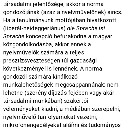
társadalmi jelentősége, akkor a norma
gondozójának (azaz a nyelvművelőnek) sincs.
Ha a tanulmányunk mottójában hivatkozott
(liberál-heideggeriánus)
die Sprache ist
Sprache
koncepció befurakodna a magyar
közgondolkodásba, akkor ennek a
nyelvművelők számára a teljes
presztízsveszteségen túl gazdasági
következményei is lennének. A norma
gondozói számára kínálkozó
munkalehetőségek megcsappannának: nem
lehetne (szerény díjazás fejében vagy akár
társadalmi munkában) szakértői
véleményeket kiadni, a médiában szerepelni,
nyelvművelő tanfolyamokat vezetni,
mikrofonengedélyeket aláírni és tudományos