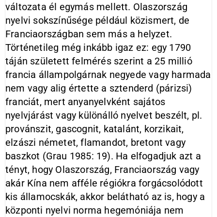
változata él egymás mellett. Olaszország
nyelvi sokszínűsége például közismert, de
Franciaországban sem más a helyzet.
Történetileg még inkább igaz ez: egy 1790
táján született felmérés szerint a 25 millió
francia állampolgárnak negyede vagy harmada
nem vagy alig értette a sztenderd (párizsi)
franciát, mert anyanyelvként sajátos
nyelvjárást vagy különálló nyelvet beszélt, pl.
provánszit, gascognit, katalánt, korzikait,
elzászi németet, flamandot, bretont vagy
baszkot (Grau 1985: 19). Ha elfogadjuk azt a
tényt, hogy Olaszország, Franciaország vagy
akár Kína nem afféle régiókra forgácsolódott
kis államocskák, akkor belátható az is, hogy a
központi nyelvi norma hegemóniája nem