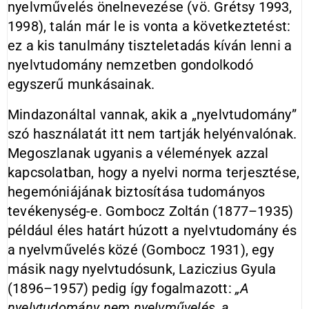
nyelvművelés önelnevezése (vö. Grétsy 1993,
1998), talán már le is vonta a következtetést:
ez a kis tanulmány tiszteletadás kíván lenni a
nyelvtudomány nemzetben gondolkodó
egyszerű munkásainak.
Mindazonáltal vannak, akik a „nyelvtudomány”
szó használatát itt nem tartják helyénvalónak.
Megoszlanak ugyanis a vélemények azzal
kapcsolatban, hogy a nyelvi norma terjesztése,
hegemóniájának biztosítása tudományos
tevékenység-e. Gombocz Zoltán (1877–1935)
például éles határt húzott a nyelvtudomány és
a nyelvművelés közé (Gombocz 1931), egy
másik nagy nyelvtudósunk, Laziczius Gyula
(1896–1957) pedig így fogalmazott:
„A
nyelvtudomány nem nyelvművelés, a