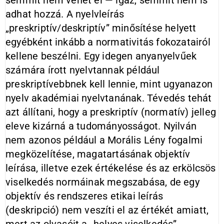
semmit nem vehet el — igaz, semmit nem is
adhat hozzá. A nyelvleírás
„preskriptív/deskriptív” minősítése helyett
egyébként inkább a normativitás fokozatairól
kellene beszélni. Egy idegen anyanyelvűek
számára írott nyelvtannak például
preskriptívebbnek kell lennie, mint ugyanazon
nyelv akadémiai nyelvtanának. Tévedés tehát
azt állítani, hogy a preskriptív (normatív) jelleg
eleve kizárná a tudományosságot. Nyilván
nem azonos például a Morális Lény fogalmi
megközelítése, magatartásának objektív
leírása, illetve ezek értékelése és az erkölcsös
viselkedés normáinak megszabása, de egy
objektív és rendszeres etikai leírás
(deskripció) nem veszíti el az értékét amiatt,