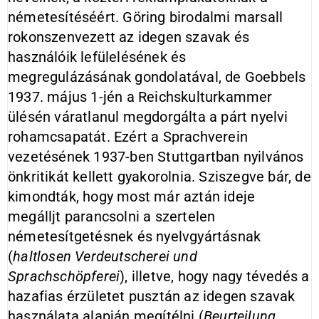
németesítéséért. Göring birodalmi marsall
rokonszenvezett az idegen szavak és
használóik lefülelésének és
megregulázásának gondolatával, de Goebbels
1937. május 1-jén a Reichskulturkammer
ülésén váratlanul megdorgálta a párt nyelvi
rohamcsapatát. Ezért a Sprachverein
vezetésének 1937-ben Stuttgartban nyilvános
önkritikát kellett gyakorolnia. Sziszegve bár, de
kimondták, hogy most már aztán ideje
megálljt parancsolni a szertelen
németesítgetésnek és nyelvgyártásnak
(
haltlosen Verdeutscherei und
Sprachschöpferei
), illetve, hogy nagy tévedés a
hazafias érzületet pusztán az idegen szavak
használata alapján megítélni (
Beurteilung