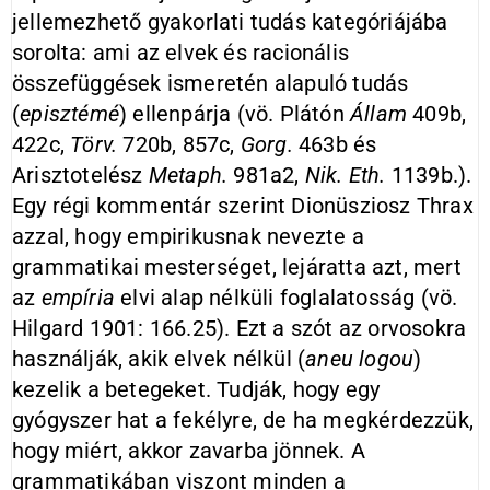
jellemezhető gyakorlati tudás kategóriájába
sorolta: ami az elvek és racionális
összefüggések ismeretén alapuló tudás
(
episztémé
) ellenpárja (vö. Plátón
Állam
409b,
422c,
Törv.
720b, 857c,
Gorg.
463b és
Arisztotelész
Metaph.
981a2,
Nik. Eth.
1139b.).
Egy régi kommentár szerint Dionüsziosz Thrax
azzal, hogy empirikusnak nevezte a
grammatikai mesterséget, lejáratta azt, mert
az
empíria
elvi alap nélküli foglalatosság (vö.
Hilgard 1901: 166.25). Ezt a szót az orvosokra
használják, akik elvek nélkül (
aneu logou
)
kezelik a betegeket. Tudják, hogy egy
gyógyszer hat a fekélyre, de ha megkérdezzük,
hogy miért, akkor zavarba jönnek. A
grammatikában viszont minden a