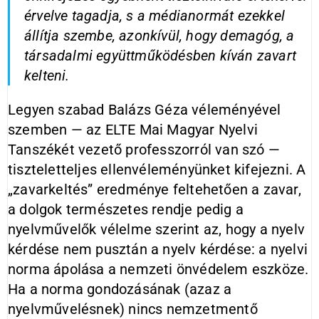
érvelve tagadja, s a médianormát ezekkel
állítja szembe, azonkívül, hogy demagóg, a
társadalmi együttműködésben kíván zavart
kelteni.
Legyen szabad Balázs Géza véleményével
szemben — az ELTE Mai Magyar Nyelvi
Tanszékét vezető professzorról van szó —
tiszteletteljes ellenvéleményünket kifejezni. A
„zavarkeltés” eredménye feltehetően a zavar,
a dolgok természetes rendje pedig a
nyelvművelők vélelme szerint az, hogy a nyelv
kérdése nem pusztán a nyelv kérdése: a nyelvi
norma ápolása a nemzeti önvédelem eszköze.
Ha a norma gondozásának (azaz a
nyelvművelésnek) nincs nemzetmentő