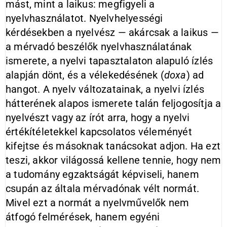
mást, mint a laikus: megfigyeli a
nyelvhasználatot. Nyelvhelyességi
kérdésekben a nyelvész — akárcsak a laikus —
a mérvadó beszélők nyelvhasználatának
ismerete, a nyelvi tapasztalaton alapuló ízlés
alapján dönt, és a vélekedésének (
doxa
) ad
hangot. A nyelv változatainak, a nyelvi ízlés
hátterének alapos ismerete talán feljogosítja a
nyelvészt vagy az írót arra, hogy a nyelvi
értékítéletekkel kapcsolatos véleményét
kifejtse és másoknak tanácsokat adjon. Ha ezt
teszi, akkor világossá kellene tennie, hogy nem
a tudomány egzaktságát képviseli, hanem
csupán az általa mérvadónak vélt normát.
Mivel ezt a normát a nyelvművelők nem
átfogó felmérések, hanem egyéni