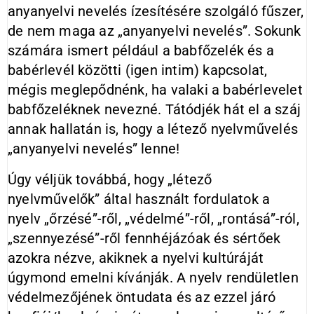
anyanyelvi nevelés ízesítésére szolgáló fűszer,
de nem maga az „anyanyelvi nevelés”. Sokunk
számára ismert például a babfőzelék és a
babérlevél közötti (igen intim) kapcsolat,
mégis meglepődnénk, ha valaki a babérlevelet
babfőzeléknek nevezné. Tátódjék hát el a száj
annak hallatán is, hogy a létező nyelvművelés
„anyanyelvi nevelés” lenne!
Úgy véljük továbbá, hogy „létező
nyelvművelők” által használt fordulatok a
nyelv „őrzésé”-ről, „védelmé”-ről, „rontásá”-ról,
„szennyezésé”-ről fennhéjázóak és sértőek
azokra nézve, akiknek a nyelvi kultúráját
úgymond emelni kívánják. A nyelv rendületlen
védelmezőjének öntudata és az ezzel járó