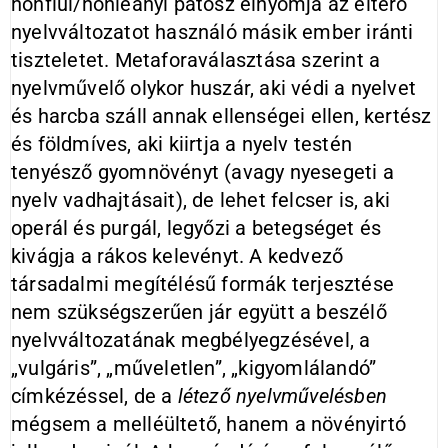
honfiúi/honleányi pátosz elnyomja az eltérő
nyelvváltozatot használó másik ember iránti
tiszteletet. Metaforaválasztása szerint a
nyelvművelő olykor huszár, aki védi a nyelvet
és harcba száll annak ellenségei ellen, kertész
és földmíves, aki kiirtja a nyelv testén
tenyésző gyomnövényt (avagy nyesegeti a
nyelv vadhajtásait), de lehet
felcser is, aki
operál és purgál, legyőzi a betegséget és
kivágja a rákos kelevényt. A kedvező
társadalmi megítélésű formák terjesztése
nem szükségszerűen jár együtt a beszélő
nyelvváltozatának megbélyegzésével, a
„vulgáris”, „műveletlen”, „kigyomlálandó”
címkézéssel, de a
létező nyelvművelésben
mégsem a melléültető,
hanem a növényirtó