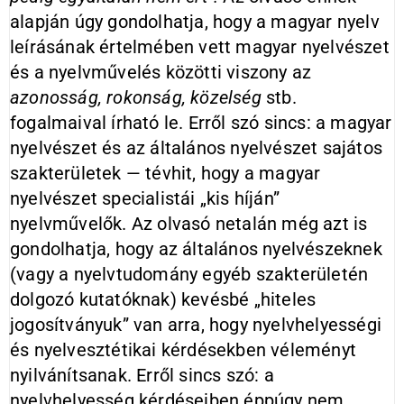
alapján úgy gondolhatja, hogy a magyar nyelv
leírásának értelmében vett magyar nyelvészet
és a nyelvművelés közötti viszony az
azonosság, rokonság, közelség
stb.
fogalmaival írható le. Erről szó sincs: a magyar
nyelvészet és az általános nyelvészet sajátos
szakterületek — tévhit, hogy a magyar
nyelvészet specialistái „kis híján”
nyelvművelők. Az olvasó netalán még azt is
gondolhatja, hogy az általános nyelvészeknek
(vagy a nyelvtudomány egyéb szakterületén
dolgozó kutatóknak) kevésbé „hiteles
jogosítványuk” van arra, hogy nyelvhelyességi
és nyelvesztétikai kérdésekben véleményt
nyilvánítsanak. Erről sincs szó: a
nyelvhelyesség kérdéseiben éppúgy nem