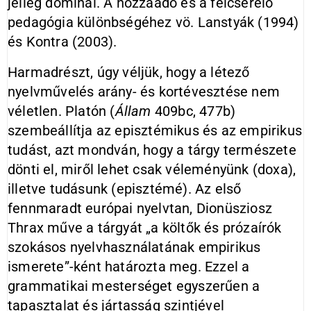
jelleg dominál. A hozzáadó és a felcserélő
pedagógia különbségéhez vö. Lanstyák (1994)
és Kontra (2003).
Harmadrészt, úgy véljük, hogy a létező
nyelvművelés arány- és kortévesztése nem
véletlen. Platón (
Állam
409bc, 477b)
szembeállítja az episztémikus és az empirikus
tudást, azt mondván, hogy a tárgy természete
dönti el, miről lehet csak véleményünk (doxa),
illetve tudásunk (episztémé). Az első
fennmaradt európai nyelvtan, Dionüsziosz
Thrax műve a tárgyát „a költők és prózaírók
szokásos nyelvhasználatának empirikus
ismerete”-ként határozta meg. Ezzel a
grammatikai mesterséget egyszerűen a
tapasztalat és jártasság szintjével