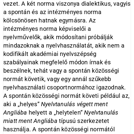
vezet. A két norma viszonya
dialektikus, vagyis
a spontán és az intézményes norma
kölcsönösen hatnak egymásra. Az
intézményes norma képviselői a
nyelvművelők, akik módosítani próbálják
mindazoknak a nyelvhasználatát, akik nem a
kodifikált akadémiai nyelvszépség
szabályainak megfelelő módon írnak és
beszélnek, tehát vagy a spontán közösségi
normát követik, vagy egy annál szűkebb
nyelvhasználati csoportnormához igazodnak.
A spontán közösségi normát követi például az,
aki a „helyes”
Nyelvtanulás végett ment
Angliába
helyett a „helytelen”
Nyelvtanulás
miatt ment Angliába
típusú szerkezetet
használja. A spontán közösségi normától