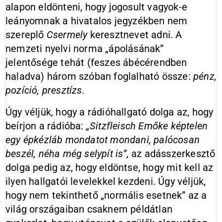
alapon eldönteni, hogy jogosult vagyok-e
leányomnak a hivatalos jegyzékben nem
szereplő
Csermely
keresztnevet adni. A
nemzeti nyelvi norma „ápolásának”
jelentősége tehát (feszes ábécérendben
haladva) három szóban foglalható össze:
pénz,
pozíció, presztízs.
Úgy véljük, hogy a rádióhallgató dolga az, hogy
beírjon a rádióba:
„Sitzfleisch Emőke képtelen
egy épkézláb mondatot mondani, palócosan
beszél, néha még selypít is”,
az adásszerkesztő
dolga pedig az, hogy eldöntse, hogy mit kell az
ilyen hallgatói levelekkel kezdeni. Úgy véljük,
hogy nem tekinthető „normális esetnek” az a
világ országaiban csaknem példátlan