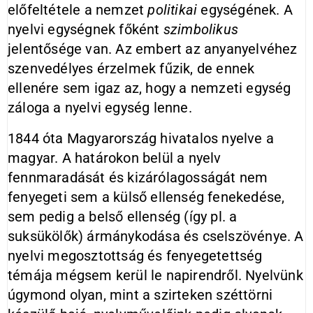
előfeltétele a nemzet
politikai
egységének. A
nyelvi egységnek főként
szimbolikus
jelentősége van. Az embert az anyanyelvéhez
szenvedélyes érzelmek fűzik, de ennek
ellenére sem igaz az, hogy a nemzeti egység
záloga a nyelvi egység lenne.
1844 óta Magyarország hivatalos nyelve a
magyar. A határokon belül a nyelv
fennmaradását és kizárólagosságát nem
fenyegeti sem a külső ellenség fenekedése,
sem pedig a belső ellenség (így pl. a
suksükölők) ármánykodása és cselszövénye. A
nyelvi megosztottság és fenyegetettség
témája mégsem kerül le napirendről. Nyelvünk
úgymond olyan, mint a szirteken széttörni