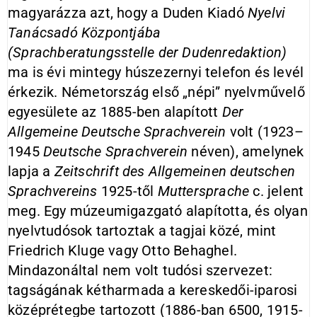
magyarázza azt, hogy a Duden Kiadó
Nyelvi
Tanácsadó Központjába
(Sprachberatungsstelle der Dudenredaktion)
ma is évi mintegy húszezernyi telefon és levél
érkezik. Németország első „népi” nyelvművelő
egyesülete az 1885-ben alapított
Der
Allgemeine Deutsche Sprachverein
volt (1923–
1945
Deutsche Sprachverein
néven), amelynek
lapja a
Zeitschrift des Allgemeinen deutschen
Sprachvereins
1925-től
Muttersprache
c. jelent
meg. Egy múzeumigazgató alapította, és olyan
nyelvtudósok tartoztak a tagjai közé, mint
Friedrich Kluge vagy Otto Behaghel.
Mindazonáltal nem volt tudósi szervezet:
tagságának kétharmada a kereskedői-iparosi
középrétegbe tartozott (1886-ban 6500, 1915-