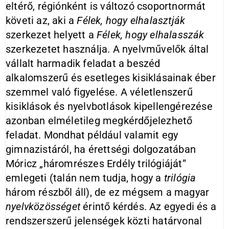
eltérő, régiónként is változó csoportnormát
követi az, aki a
Félek, hogy elhalasztják
szerkezet helyett a
Félek, hogy elhalasszák
szerkezetet használja. A nyelvművelők által
vállalt harmadik feladat a beszéd
alkalomszerű és esetleges kisiklásainak éber
szemmel való figyelése. A véletlenszerű
kisiklások és nyelvbotlások kipellengérezése
azonban elméletileg megkérdőjelezhető
feladat. Mondhat például valamit egy
gimnazistáról, ha érettségi dolgozatában
Móricz „háromrészes Erdély trilógiáját”
emlegeti (talán nem tudja, hogy a
trilógia
három részből áll), de ez mégsem a magyar
nyelvközösséget
érintő kérdés. Az egyedi és a
rendszerszerű jelenségek közti határvonal