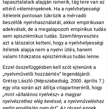
tapasztalataik alapján ismerik, tág tere van az
eltérő véleményeknek. Ha a nyelvhelyességi
ítéleteik pontosan tükrözik a mérvadó
beszélők nyelvhasználatát, akkor empirikusan
adekvátak, de a megalapozott empirikus tudás
sem episztémikus tudás. Szemfényvesztés
azt a látszatot kelteni, hogy a nyelvhelyességi
ítéletek alapja nem a nyelvi ízlés, hanem
valami titokzatos episztémikus tudás lenne.
Ezzel összefüggésben kell szót ejtenünk a
„nyelvművelői hozzáértés” legendájáról.
Grétsy László (
Népszabadság,
2000. április 7.)
egy vita során azt állítja vitapartneréről, hogy
„mint »általános nyelvész« a magyar
nyelvészethez elég kevéssé, a nyelvműveléshez
pedig egyáltalán nem ért”.
Az olvasó ennek