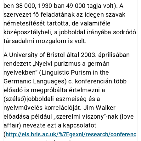
ben 38 000, 1930-ban 49 000 tagja volt). A
szervezet fő feladatának az idegen szavak
németesítését tartotta, de valamiféle
középosztálybeli, a jobboldal irányába sodródó
társadalmi mozgalom is volt.
A University of Bristol által 2003. áprilisában
rendezett „Nyelvi purizmus a germán
nyelvekben” (Linguistic Purism in the
Germanic Languages) c. konferencián több
előadó is megpróbálta értelmezni a
(szélső)jobboldali eszmeiség és a
nyelvművelés korrelációját. Jim Walker
előadása például „szerelmi viszony”-nak (love
affair) nevezte ezt a kapcsolatot
(
http://eis.bris.ac.uk/%7Egexnl/research/conferenc