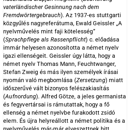
vaterländischer Gesinnung nach dem
Fremdwörtergebrauch
). Az 1937-es stuttgarti
közgyűlés nagyreferátuma, Ewald Geissler „A
nyelvművelés mint faji kötelesség”
(
Sprachpflege als Rassenpflicht
) c. előadása
immár helyesen azonosította a német nyelv
igazi ellenségeit.
Geissler úgy látta, hogy a
német nyelv Thomas Mann, Feuchtwanger,
Stefan Zweig és más ilyen személyek írásai
nyomán való megbomlása
(
Zersetzung
) miatt
időszerűvé vált bizonyos felészakiasítás
(
Aufnordung
). Alfred Götze, a jeles germanista
és fegyvertársai is rámutattak, hogy a fő
ellenség a német nyelvbe furakodott zsidó
elem. És újra helyreállott a német politika és a
nyelvművelés már-már elveszettnek hitt