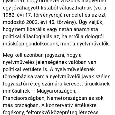
gyakorlat, hogy utónevet a szülők alapvetően
egy jóváhagyott listából választhatnak (vö. a
1982. évi 17. törvényerejű rendelet és az ezt
módosító 2002. évi 45. törvény). Úgy véljük,
hogy nem liberális vagy netán anarchista
politikai állásfoglalás az, ha erről a dologról
másképp gondolkodunk, mint a nyelvművelők.
Meg kell azonban jegyezni, hogy a
nyelvművelés jelenségének valóban van
politikai vetülete is. A nyelvművelésnek
tömegbázisa van: a nyelvművelői javak széles
fogyasztói réteg számára keresett árucikknek
minősülnek — Magyarországon,
Franciaországban, Németországban és sok
más országban. A konzervatív értékekre
fogékony, feltörekvő középréteg létezése