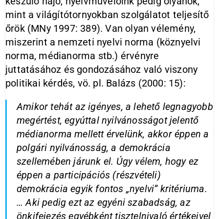
készülő hajó, nyelvművelőink pedig olyanok,
mint a világítótornyokban szolgálatot teljesítő
őrök (MNy 1997: 389). Van olyan vélemény,
miszerint a nemzeti nyelvi norma (köznyelvi
norma, médianorma stb.) érvényre
juttatásához és gondozásához való viszony
politikai kérdés, vö. pl. Balázs (2000: 15):
Amikor tehát az igényes, a lehető legnagyobb
megértést, egyúttal nyilvánosságot jelentő
médianorma mellett érvelünk, akkor éppen a
polgári nyilvánosság, a demokrácia
szellemében járunk el. Úgy vélem, hogy ez
éppen a participációs (részvételi)
demokrácia egyik fontos „nyelvi” kritériuma.
… Aki pedig ezt az egyéni szabadság, az
önkifejezés egyébként tisztelnivaló értékeivel