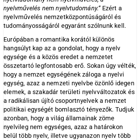
nyelvművelés nem nyelvtudomány.”
Ezért a
nyelvművelés nemzetközpontúságáról és
tudományosságáról egyaránt szólnunk kell.
Európában a romantika korától különös
hangsúlyt kap az a gondolat, hogy a nyelv
egysége és a közös eredet a nemzetet
összetartó legfontosabb erő. Sokan úgy vélték,
hogy a nemzet egységének záloga a nyelvi
egység, azaz a nemzeti nyelvbe özönlő idegen
elemek, a szakadár területi nyelvváltozatok és
a radikálisan újító csoportnyelvek a nemzet
politikai egységét bomlasztó tényezők. Tudjuk
azonban, hogy a világ államainak zöme
nyelvileg nem egységes, azaz a határokon
belül több nyelv, illetve ugyanazon nyelv több