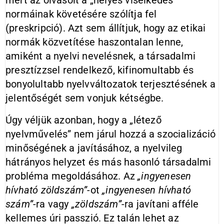
mert az olvasóit a „helyes viselkedés”
normáinak követésére szólítja fel
(preskripció). Azt sem állítjuk, hogy az etikai
normák közvetítése haszontalan lenne,
amiként a nyelvi nevelésnek, a társadalmi
presztízzsel rendelkező, kifinomultabb és
bonyolultabb nyelvváltozatok terjesztésének a
jelentőségét sem vonjuk kétségbe.
Úgy véljük azonban, hogy a „létező
nyelvművelés” nem járul hozzá a szocializáció
minőségének a javításához, a nyelvileg
hátrányos helyzet és más hasonló társadalmi
probléma megoldásához. Az
„ingyenesen
hívható zöldszám”
-ot
„ingyenesen hívható
szám”
-ra vagy
„zöldszám”
-ra javítani afféle
kellemes úri passzió. Ez talán lehet az