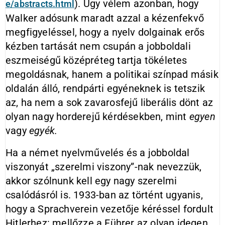
). Úgy vélem azonban, hogy
e/abstracts.html
Walker adósunk maradt azzal a kézenfekvő
megfigyeléssel, hogy a nyelv dolgainak erős
kézben tartását nem csupán a jobboldali
eszmeiségű középréteg tartja tökéletes
megoldásnak, hanem a politikai színpad másik
oldalán álló, rendpárti egyéneknek is tetszik
az, ha nem a sok zavarosfejű liberális dönt az
olyan nagy horderejű kérdésekben, mint
egyen
vagy
egyék.
Ha a német nyelvművelés és a jobboldal
viszonyát „szerelmi viszony”-nak nevezzük,
akkor szólnunk kell egy nagy szerelmi
csalódásról is. 1933-ban az történt ugyanis,
hogy a Sprachverein vezetője kéréssel fordult
Hitlerhez: mellőzze a Führer az olyan idegen