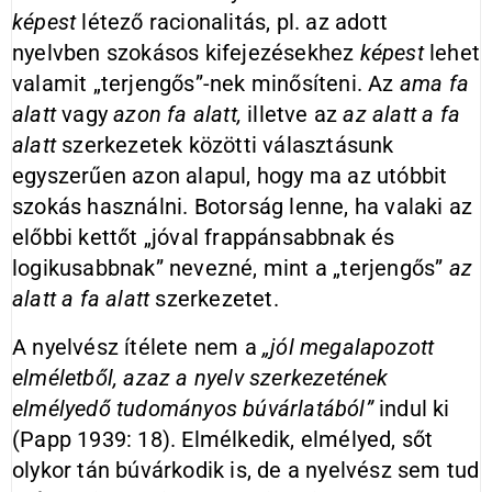
képest
létező racionalitás, pl. az adott
nyelvben szokásos kifejezésekhez
képest
lehet
valamit „terjengős”-nek minősíteni. Az
ama fa
alatt
vagy
azon fa alatt,
illetve az
az alatt a fa
alatt
szerkezetek közötti választásunk
egyszerűen azon alapul, hogy ma az utóbbit
szokás használni. Botorság lenne, ha valaki az
előbbi kettőt „jóval frappánsabbnak és
logikusabbnak” nevezné, mint a „terjengős”
az
alatt a fa alatt
szerkezetet.
A nyelvész ítélete nem a
„jól megalapozott
elméletből, azaz a nyelv szerkezetének
elmélyedő tudományos búvárlatából”
indul ki
(Papp 1939: 18). Elmélkedik, elmélyed, sőt
olykor tán búvárkodik is, de a nyelvész sem tud