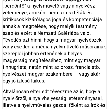
„perdöntő” a nyelvművelő vagy a nyelvész
véleménye, amiként nem az esztéták és
kritikusok kizárólagos joga és kompetenciája
annak a megítélése, hogy melyik festmény
szép és ezért a Nemzeti Galériába való.
Tévedés azt hinni, hogy a magyar nyelvészek
vagy esetleg a média nyelvművelő műsorainak
szereplői jobban értenének a helyes
magyarság megítéléséhez, mint egy magyar
finnugrista, netán mint az orosz, francia stb.
nyelvészet magyar szakembere — vagy akár
egy jó ízlésű laikus.
Általánosan elterjedt téveszme az is, hogy a
nyelv őrzői, a nyelvhelyesség letéteményesei,
illetve a nyelvművelés gazdái főként az írók és