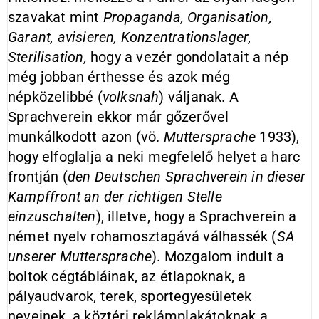
szavakat mint
Propaganda, Organisation,
Garant, avisieren, Konzentrationslager,
Sterilisation,
hogy a vezér gondolatait a nép
még jobban érthesse és azok még
népközelibbé (
volksnah
) váljanak. A
Sprachverein ekkor már gőzerővel
munkálkodott azon (vö.
Muttersprache
1933),
hogy elfoglalja a neki megfelelő helyet a harc
frontján (
den Deutschen Sprachverein in dieser
Kampffront an der richtigen Stelle
einzuschalten
), illetve, hogy a Sprachverein a
német nyelv rohamosztagává válhassék (
SA
unserer Muttersprache
). Mozgalom indult a
boltok cégtábláinak, az étlapoknak, a
pályaudvarok, terek, sportegyesületek
neveinek, a köztéri reklámplakátoknak a