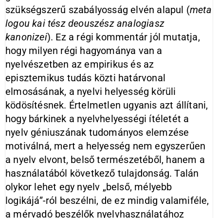
szükségszerű szabályosság elvén alapul (
meta
logou kai tész deouszész analogiasz
kanonizei
). Ez a régi kommentár jól mutatja,
hogy milyen régi hagyománya van a
nyelvészetben az empirikus és az
episztemikus tudás közti határvonal
elmosásának, a nyelvi helyesség körüli
ködösítésnek. Értelmetlen ugyanis azt állítani,
hogy bárkinek a nyelvhelyességi ítéletét a
nyelv géniuszának tudományos elemzése
motiválná, mert a helyesség nem egyszerűen
a nyelv elvont, belső természetéből, hanem a
használatából következő tulajdonság. Talán
olykor lehet egy nyelv „belső, mélyebb
logikájá”-ról beszélni, de ez mindig valamiféle,
a mérvadó beszélők nyelvhasználatához