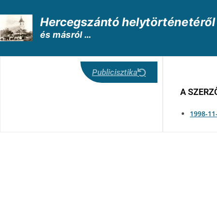
Hercegszántó helytörténetéről
és másról …
Publicisztika
A SZERZŐ
1998-11