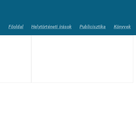
Főoldal
Helytörténeti írások
Publicisztika
Könyvek