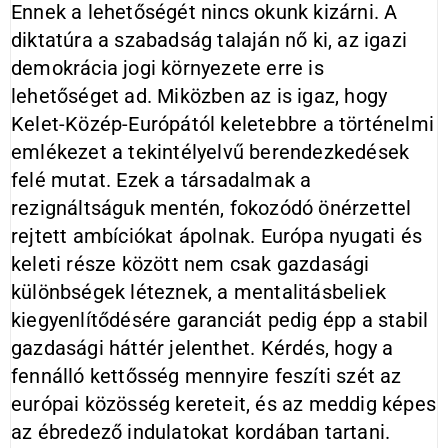
Ennek a lehetőségét nincs okunk kizárni. A
diktatúra a szabadság talaján nő ki, az igazi
demokrácia jogi környezete erre is
lehetőséget ad. Miközben az is igaz, hogy
Kelet-Közép-Európától keletebbre a történelmi
emlékezet a tekintélyelvű berendezkedések
felé mutat. Ezek a társadalmak a
rezignáltságuk mentén, fokozódó önérzettel
rejtett ambíciókat ápolnak. Európa nyugati és
keleti része között nem csak gazdasági
különbségek léteznek, a mentalitásbeliek
kiegyenlítődésére garanciát pedig épp a stabil
gazdasági háttér jelenthet. Kérdés, hogy a
fennálló kettősség mennyire feszíti szét az
európai közösség kereteit, és az meddig képes
az ébredező indulatokat kordában tartani.