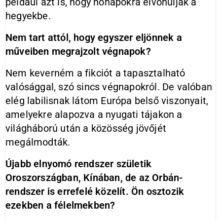
például azt is, hogy hónapokra elvonuljak a
hegyekbe.
Nem tart attól, hogy egyszer eljönnek a
műveiben megrajzolt végnapok?
Nem keverném a fikciót a tapasztalható
valósággal, szó sincs végnapokról. De valóban
elég labilisnak látom Európa belső viszonyait,
amelyekre alapozva a nyugati tájakon a
világháború után a közösség jövőjét
megálmodták.
Újabb elnyomó rendszer születik
Oroszországban, Kínában, de az Orbán-
rendszer is errefelé közelít. Ön osztozik
ezekben a félelmekben?