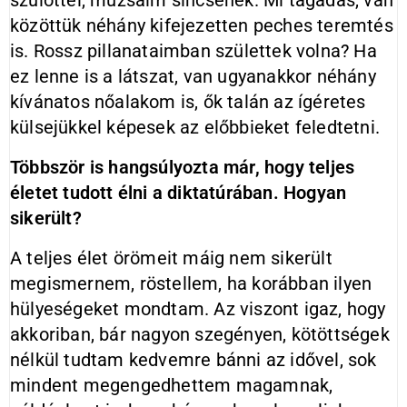
szülöttei, múzsáim sincsenek. Mi tagadás, van
közöttük néhány kifejezetten peches teremtés
is. Rossz pillanataimban születtek volna? Ha
ez lenne is a látszat, van ugyanakkor néhány
kívánatos nőalakom is, ők talán az ígéretes
külsejükkel képesek az előbbieket feledtetni.
Többször is hangsúlyozta már, hogy teljes
életet tudott élni a diktatúrában. Hogyan
sikerült?
A teljes élet örömeit máig nem sikerült
megismernem, röstellem, ha korábban ilyen
hülyeségeket mondtam. Az viszont igaz, hogy
akkoriban, bár nagyon szegényen, kötöttségek
nélkül tudtam kedvemre bánni az idővel, sok
mindent megengedhettem magamnak,