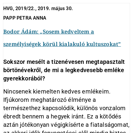
HVG, 2019/22., 2019. május 30.
PAPP PETRA ANNA
Bodor Ádám: „Sosem kedveltem a
személyiségek körül kialakuló kultuszokat”
Sokszor mesélt a tizenévesen megtapasztalt
börtönévekről, de mi a legkedvesebb emléke
gyerekkorából?
Nincsenek kiemelten kedves emlékeim.
Ifjúkorom meghatározó élménye a
természethez kapcsolódik, különös vonzalom
ébredt bennem a hegyek iránt. Ez a kötődés
aztán jótékonyan végigkísérte a fiatalságomat,