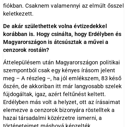
fiókban. Csaknem valamennyi az elmúlt ősszel
keletkezett.
De akár születhettek volna évtizedekkel
korábban is. Hogy csinálta, hogy Erdélyben és
Magyarországon is átcsúsztak a művei a
cenzorok rostáin?
Áttelepülésem után Magyarországon politikai
szempontból csak egy kényes írásom jelent
meg – A részleg –, ha jól emlékszem, 83 késő
őszén, de akkoriban itt már langyosabb szelek
fújdogáltak, igaz, azért feltűnést keltett.
Erdélyben más volt a helyzet, ott az írásaimat
elemezve a cenzorok bizonyára röstelltek a
hazai társadalmi közérzetre ismerni, a
történeteimet máshová képzelték.