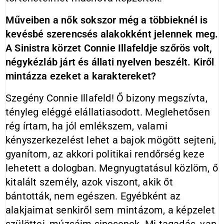
Műveiben a nők sokszor még a többieknél is
kevésbé szerencsés alakokként jelennek meg.
A Sinistra körzet Connie Illafeldje szőrös volt,
négykézláb járt és állati nyelven beszélt. Kiről
mintázza ezeket a karaktereket?
Szegény Connie Illafeld! Ő bizony megszívta,
tényleg eléggé elállatiasodott. Meglehetősen
rég írtam, ha jól emlékszem, valami
kényszerkezelést lehet a bajok mögött sejteni,
gyanítom, az akkori politikai rendőrség keze
lehetett a dologban. Megnyugtatásul közlöm, ő
kitalált személy, azok viszont, akik őt
bántották, nem egészen. Egyébként az
alakjaimat senkiről sem mintázom, a képzelet