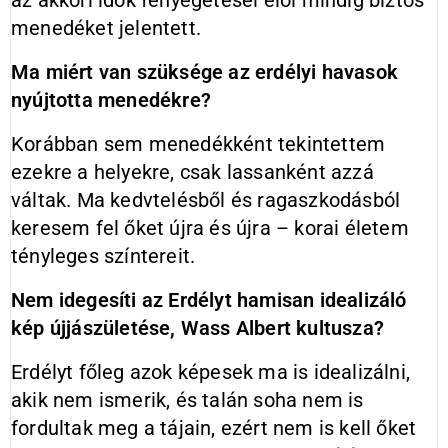
az akkori idők fenyegetései elől mindig biztos
menedéket jelentett.
Ma miért van szüksége az erdélyi havasok
nyújtotta menedékre?
Korábban sem menedékként tekintettem
ezekre a helyekre, csak lassanként azzá
váltak. Ma kedvtelésből és ragaszkodásból
keresem fel őket újra és újra – korai életem
tényleges színtereit.
Nem idegesíti az Erdélyt hamisan idealizáló
kép újjászületése, Wass Albert kultusza?
Erdélyt főleg azok képesek ma is idealizálni,
akik nem ismerik, és talán soha nem is
fordultak meg a tájain, ezért nem is kell őket