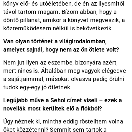
könyv elő- és utóéletében, de én az ilyesmitől
távol tartom magam. Bízom abban, hogy a
döntő pillanat, amikor a könyvet megveszik, a
közreműködésem nélkül is bekövetkezik.
Van olyan történet a világirodalomban,
amelyet sajnál, hogy nem az ön ötlete volt?
Nem jut ilyen az eszembe, bizonyára azért,
mert nincs is. Általában meg vagyok elégedve
a sajátjaimmal, másokat olvasva pedig örülni
tudok egy-egy jó ötletnek.
Legújabb műve a Sehol címet viseli – ezek a
novellák most kerültek elő a fiókból?
Úgy néznek ki, mintha eddig röstelltem volna
őket közzétenni? Semmit sem tartok a