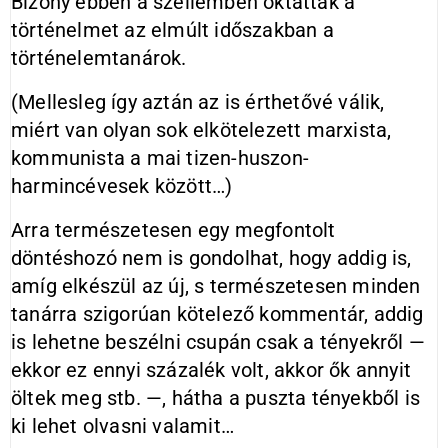
Bizony ebben a szellemben oktatták a
történelmet az elmúlt időszakban a
történelemtanárok.
(Mellesleg így aztán az is érthetővé válik,
miért van olyan sok elkötelezett marxista,
kommunista a mai tizen-huszon-
harmincévesek között…)
Arra természetesen egy megfontolt
döntéshozó nem is gondolhat, hogy addig is,
amíg elkészül az új, s természetesen minden
tanárra szigorúan kötelező kommentár, addig
is lehetne beszélni csupán csak a tényekről —
ekkor ez ennyi százalék volt, akkor ők annyit
öltek meg stb. —, hátha a puszta tényekből is
ki lehet olvasni valamit…