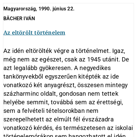
Magyarország, 1990. június 22.
BÄCHER IVÁN
Az eltörölt történelem
Az idén eltörölték végre a történelmet. Igaz,
még nem az egészet, csak az 1945 utánit. De
azt legalább gyökeresen. A negyedikes
tankönyvekből egyszerűen kitépték az ide
vonatkozó két anyagrészt, összesen mintegy
százharminc oldalt, gondosan nem tettek
helyébe semmit, továbbá sem az érettségi,
sem a felvételi tételsorokban nem
szerepelhetett az elmúlt fél évszázadra
vonatkozó kérdés, és természetesen az iskolai
történelemórákon sem hangozhatott el idén