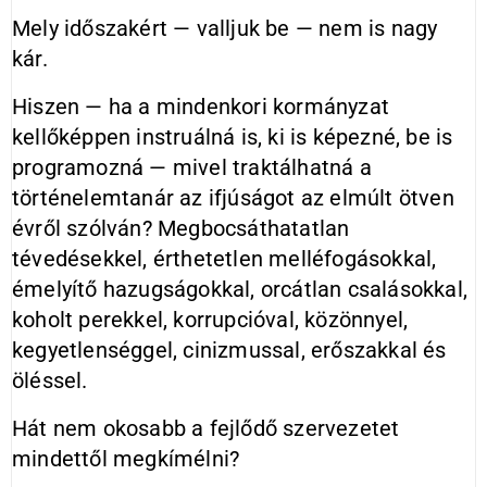
Mely időszakért — valljuk be — nem is nagy
kár.
Hiszen — ha a mindenkori kormányzat
kellőképpen instruálná is, ki is képezné, be is
programozná — mivel traktálhatná a
történelemtanár az ifjúságot az elmúlt ötven
évről szólván? Megbocsáthatatlan
tévedésekkel, érthetetlen melléfogásokkal,
émelyítő hazugságokkal, orcátlan csalásokkal,
koholt perekkel, korrupcióval, közönnyel,
kegyetlenséggel, cinizmussal, erőszakkal és
öléssel.
Hát nem okosabb a fejlődő szervezetet
mindettől megkímélni?