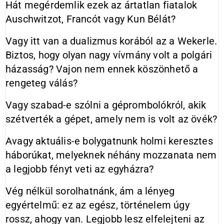
Hát megérdemlik ezek az ártatlan fiatalok
Auschwitzot, Francót vagy Kun Bélát?
Vagy itt van a dualizmus korából az a Wekerle.
Biztos, hogy olyan nagy vívmány volt a polgári
házasság? Vajon nem ennek köszönhető a
rengeteg válás?
Vagy szabad-e szólni a géprombolókról, akik
szétverték a gépet, amely nem is volt az övék?
Avagy aktuális-e bolygatnunk holmi keresztes
háborúkat, melyeknek néhány mozzanata nem
a legjobb fényt veti az egyházra?
Vég nélkül sorolhatnánk, ám a lényeg
egyértelmű: ez az egész, történelem úgy
rossz, ahogy van. Legjobb lesz elfelejteni az