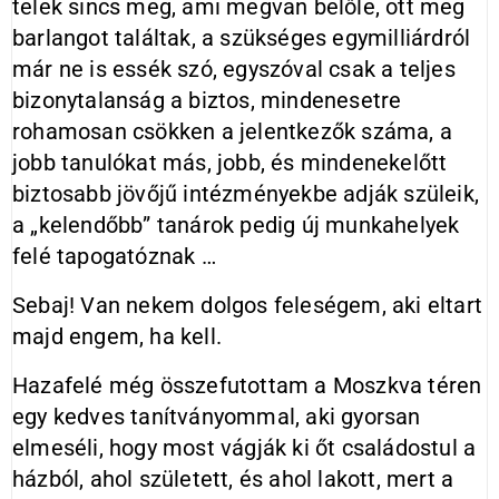
telek sincs meg, ami megvan belőle, ott meg
barlangot találtak, a szükséges egymilliárdról
már ne is essék szó, egyszóval csak a teljes
bizonytalanság a biztos, mindenesetre
rohamosan csökken a jelentkezők száma, a
jobb tanulókat más, jobb, és mindenekelőtt
biztosabb jövőjű intézményekbe adják szüleik,
a „kelendőbb” tanárok pedig új munkahelyek
felé tapogatóznak …
Sebaj! Van nekem dolgos feleségem, aki eltart
majd engem, ha kell.
Hazafelé még összefutottam a Moszkva téren
egy kedves tanítványommal, aki gyorsan
elmeséli, hogy most vágják ki őt családostul a
házból, ahol született, és ahol lakott, mert a