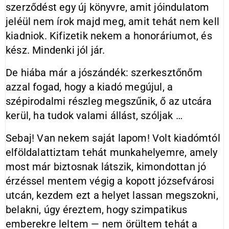
szerződést egy új könyvre, amit jóindulatom
jeléül nem írok majd meg, amit tehát nem kell
kiadniok. Kifizetik nekem a honoráriumot, és
kész. Mindenki jól jár.
De hiába már a jószándék: szerkesztőnőm
azzal fogad, hogy a kiadó megújul, a
szépirodalmi részleg megszűnik, ő az utcára
kerül, ha tudok valami állást, szóljak …
Sebaj! Van nekem saját lapom! Volt kiadómtól
elföldalattiztam tehát munkahelyemre, amely
most már biztosnak látszik, kimondottan jó
érzéssel mentem végig a kopott józsefvárosi
utcán, kezdem ezt a helyet lassan megszokni,
belakni, úgy éreztem, hogy szimpatikus
emberekre leltem — nem örültem tehát a