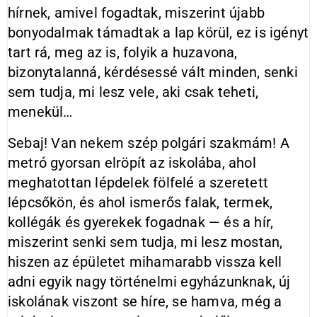
hírnek, amivel fogadtak, miszerint újabb
bonyodalmak támadtak a lap körül, ez is igényt
tart rá, meg az is, folyik a huzavona,
bizonytalanná, kérdésessé vált minden, senki
sem tudja, mi lesz vele, aki csak teheti,
menekül…
Sebaj! Van nekem szép polgári szakmám! A
metró gyorsan elröpít az iskolába, ahol
meghatottan lépdelek fölfelé a szeretett
lépcsőkön, és ahol ismerős falak, termek,
kollégák és gyerekek fogadnak — és a hír,
miszerint senki sem tudja, mi lesz mostan,
hiszen az épületet mihamarabb vissza kell
adni egyik nagy történelmi egyházunknak, új
iskolának viszont se híre, se hamva, még a