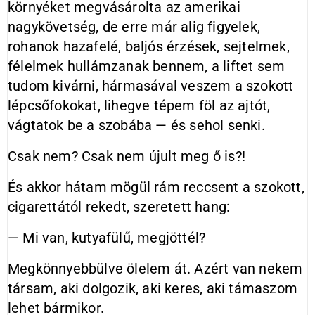
környéket megvásárolta az amerikai
nagykövetség, de erre már alig figyelek,
rohanok hazafelé, baljós érzések, sejtelmek,
félelmek hullámzanak bennem, a liftet sem
tudom kivárni, hármasával veszem a szokott
lépcsőfokokat, lihegve tépem föl az ajtót,
vágtatok be a szobába — és sehol senki.
Csak nem? Csak nem újult meg ő is?!
És akkor hátam mögül rám reccsent a szokott,
cigarettától rekedt, szeretett hang:
— Mi van, kutyafülű, megjöttél?
Megkönnyebbülve ölelem át. Azért van nekem
társam, aki dolgozik, aki keres, aki támaszom
lehet bármikor.