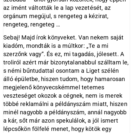
az imént váltották le a lap vezetését, az
orgánum megújul, s rengeteg a kézirat,
rengeteg, rengeteg …
Sebaj! Majd írok könyveket. Van nekem saját
kiadóm, mondták is a múltkor: „Te a mi
szerzőnk vagy”. És ez, mi tagadás, jólesett. A
troliról azért már bizonytalanabbul szálltam le,
s némi bűntudattal osontam a Liget szélén
álló épületbe, hiszen tudom, hogy hamarosan
megjelenő könyvecskémmel tetemes
veszteséget okozok a cégnek, nem is merek
többé reklamálni a példányszám miatt, hiszen
minél nagyobb a példányszám, annál nagyobb
a kár, sőt már azon spekulálok, a jól ismert
lépcsőkön fölfelé menet, hogy kötök egy