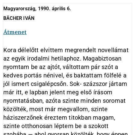
Magyarország, 1990. április 6.
BÄCHER IVÁN
Átmenet
Kora délelőtt elvittem megrendelt novellámat
az egyik irodalmi hetilaphoz. Magabiztosan
nyomtam be az ajtót, váltottam pár szót a
kedves portás nénivel, és baktattam fölfelé a
jól ismert csigalépcsőn. Sok- százszor jártam
már itt, e lapban jelent meg első írásom
nyomtatásban, azóta szinte minden soromat
közölték, most már megvallom, szinte
háziszerzőnek éreztem titokban magam,
szinte otthonosan léptem be a szokott
szobába — ahol gyorsan közölték, hogy éppen