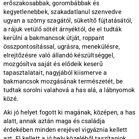
erőszakosabbak, gorombábbak és
kegyetlenebbek, szakadatlanul szenvedve
ugyan a szörny szagától, süketítő fújtatásától,
a rájuk vetülő sötét árnyéktól, de el tudták
kerülni a bakmancsok útját, roppant
összpontosítással, ugrásra, menekülésre,
elrejtőzésre való állandó készültséggel,
mozgósítva saját és elődeik keserű
tapasztalatait, nagyjából kiismerve a
bakmancsok mozgásának természetét, be
tudtak sorolni valahová a has alá, a lábnyomok
közé.
Aki jó helyet fogott ki magának, középen, a has
alatt, annak aztán maga és családja
érdekében minden erejével vigyáznia kellett
azt. El kellett a jó hely közeléből taszítaniok