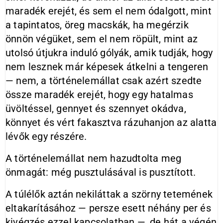
maradék erejét, és sem el nem ódalgott, mint
a tapintatos, öreg macskák, ha megérzik
önnön végüket, sem el nem röpült, mint az
utolsó útjukra induló gólyák, amik tudják, hogy
nem lesznek már képesek átkelni a tengeren
— nem, a történelemállat csak azért szedte
össze maradék erejét, hogy egy hatalmas
üvöltéssel, gennyet és szennyet okádva,
könnyet és vért fakasztva rázuhanjon az alatta
lévők egy részére.
A történelemállat nem hazudtolta meg
önmagát: még pusztulásával is pusztított.
A túlélők aztán nekiláttak a szörny tetemének
eltakarításához — persze esett néhány per és
kivégzés ezzel kapcsolatban —, de hát a végén