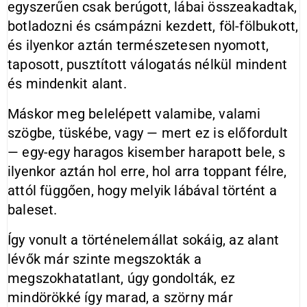
egyszerűen csak berúgott, lábai összeakadtak,
botladozni és csámpázni kezdett, föl-fölbukott,
és ilyenkor aztán természetesen nyomott,
taposott, pusztított válogatás nélkül mindent
és mindenkit alant.
Máskor meg belelépett valamibe, valami
szögbe, tüskébe, vagy — mert ez is előfordult
— egy-egy haragos kisember harapott bele, s
ilyenkor aztán hol erre, hol arra toppant félre,
attól függően, hogy melyik lábával történt a
baleset.
Így vonult a történelemállat sokáig, az alant
lévők már szinte megszokták a
megszokhatatlant, úgy gondolták, ez
mindörökké így marad, a szörny már