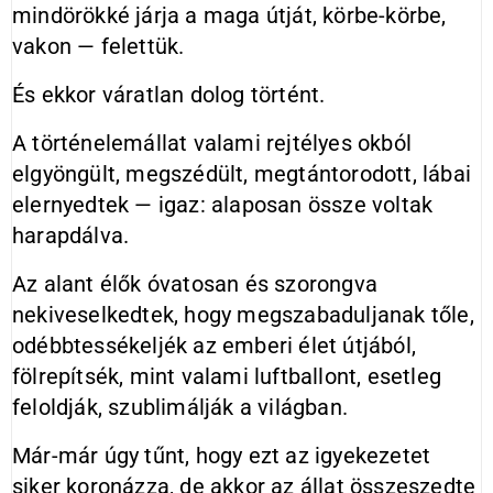
mindörökké járja a maga útját, körbe-körbe,
vakon — felettük.
És ekkor váratlan dolog történt.
A történelemállat valami rejtélyes okból
elgyöngült, megszédült, megtántorodott, lábai
elernyedtek — igaz: alaposan össze voltak
harapdálva.
Az alant élők óvatosan és szorongva
nekiveselkedtek, hogy megszabaduljanak tőle,
odébbtessékeljék az emberi élet útjából,
fölrepítsék, mint valami luftballont, esetleg
feloldják, szublimálják a világban.
Már-már úgy tűnt, hogy ezt az igyekezetet
siker koronázza, de akkor az állat összeszedte