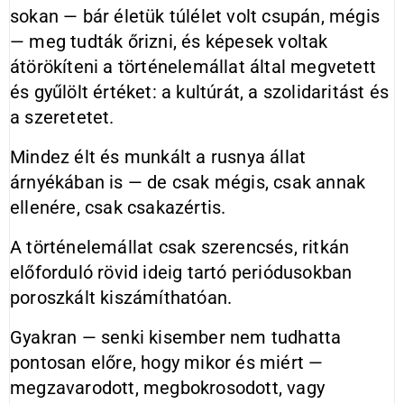
sokan — bár életük túlélet volt csupán, mégis
— meg tudták őrizni, és képesek voltak
átörökíteni a történelemállat által megvetett
és gyűlölt értéket: a kultúrát, a szolidaritást és
a szeretetet.
Mindez élt és munkált a rusnya állat
árnyékában is — de csak mégis, csak annak
ellenére, csak csakazértis.
A történelemállat csak szerencsés, ritkán
előforduló rövid ideig tartó periódusokban
poroszkált kiszámíthatóan.
Gyakran — senki kisember nem tudhatta
pontosan előre, hogy mikor és miért —
megzavarodott, megbokrosodott, vagy