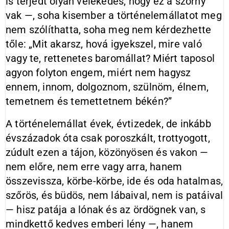
is terjedt olyan vélekedés, hogy ez a szörny
vak —, soha kisember a történelemállatot meg
nem szólíthatta, soha meg nem kérdezhette
tőle: „Mit akarsz, hová igyekszel, mire való
vagy te, rettenetes baromállat? Miért taposol
agyon folyton engem, miért nem hagysz
ennem, innom, dolgoznom, szülnöm, élnem,
temetnem és temettetnem békén?”
A történelemállat évek, évtizedek, de inkább
évszázadok óta csak poroszkált, trottyogott,
zúdult ezen a tájon, közönyösen és vakon —
nem előre, nem erre vagy arra, hanem
összevissza, körbe-körbe, ide és oda hatalmas,
szőrös, és büdös, nem lábaival, nem is patáival
— hisz patája a lónak és az ördögnek van, s
mindkettő kedves emberi lény —, hanem