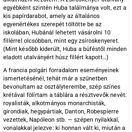
egyébként szintén Huba találmánya volt, ezt a
kis papírdarabot, amely az általános
egyenértékes szerepét töltötte be az
iskolában, Hubánál lehetett vásárolni 10
fillérrel olcsóbban, mint egy zsíroskenyeret.
(Mint később kiderült, Huba a büféstől minden
eladott utalványért húsz fillért kapott…)
A francia polgári forradalom eseményeinek
ismertetésénél, tehát már a szünetben
bevonultam az osztályterembe, szép színes
krétával fölírtam a táblára a résztvevők nevét:
royalisták, alkotmányos monarchisták,
girondiak, hegypártiak, Danton, Robespierre
vezettek, Napóleon stb. — szépen nyilakkal,
vonalakkal jelezve: ki honnan vált ki, miután a