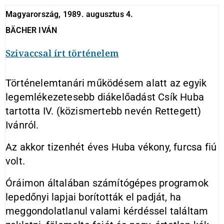
Magyarország, 1989. augusztus 4.
BÄCHER IVÁN
Szivaccsal írt történelem
Történelemtanári működésem alatt az egyik
legemlékezetesebb diákelőadást Csík Huba
tartotta IV. (közismertebb nevén Rettegett)
Ivánról.
Az akkor tizenhét éves Huba vékony, furcsa fiú
volt.
Óráimon általában számítógépes programok
lepedőnyi lapjai borították el padját, ha
meggondolatlanul valami kérdéssel találtam