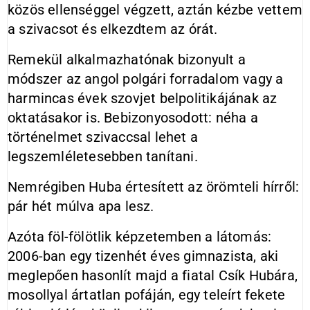
közös ellenséggel végzett, aztán kézbe vettem
a szivacsot és elkezdtem az órát.
Remekül alkalmazhatónak bizonyult a
módszer az angol polgári forradalom vagy a
harmincas évek szovjet belpolitikájának az
oktatásakor is. Bebizonyosodott: néha a
történelmet szivaccsal lehet a
legszemléletesebben tanítani.
Nemrégiben Huba értesített az örömteli hírről:
pár hét múlva apa lesz.
Azóta föl-fölötlik képzetemben a látomás:
2006-ban egy tizenhét éves gimnazista, aki
meglepően hasonlít majd a fiatal Csík Hubára,
mosollyal ártatlan pofáján, egy teleírt fekete