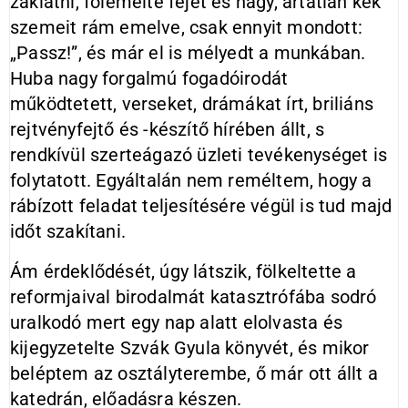
zaklatni, fölemelte fejét és nagy, ártatlan kék
szemeit rám emelve, csak ennyit mondott:
„Passz!”, és már el is mélyedt a munkában.
Huba nagy forgalmú fogadóirodát
működtetett, verseket, drámákat írt, briliáns
rejtvényfejtő és -készítő hírében állt, s
rendkívül szerteágazó üzleti tevékenységet is
folytatott. Egyáltalán nem reméltem, hogy a
rábízott feladat teljesítésére végül is tud majd
időt szakítani.
Ám érdeklődését, úgy látszik, fölkeltette a
reformjaival birodalmát katasztrófába sodró
uralkodó mert egy nap alatt elolvasta és
kijegyzetelte Szvák Gyula könyvét, és mikor
beléptem az osztályterembe, ő már ott állt a
katedrán, előadásra készen.