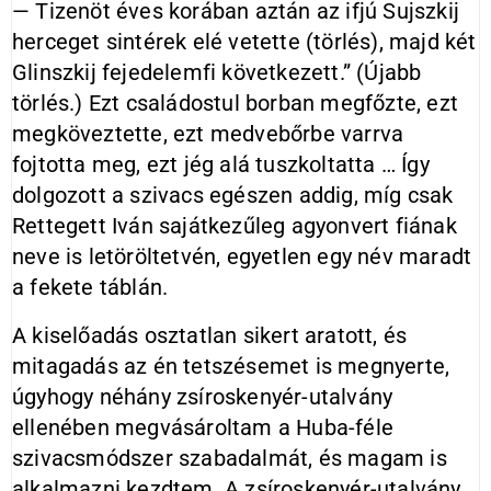
— Tizenöt éves korában aztán az ifjú Sujszkij
herceget sintérek elé vetette (törlés), majd két
Glinszkij fejedelemfi következett.” (Újabb
törlés.) Ezt családostul borban megfőzte, ezt
megköveztette, ezt medvebőrbe varrva
fojtotta meg, ezt jég alá tuszkoltatta … Így
dolgozott a szivacs egészen addig, míg csak
Rettegett Iván sajátkezűleg agyonvert fiának
neve is letöröltetvén, egyetlen egy név maradt
a fekete táblán.
A kiselőadás osztatlan sikert aratott, és
mitagadás az én tetszésemet is megnyerte,
úgyhogy néhány zsíroskenyér-utalvány
ellenében megvásároltam a Huba-féle
szivacsmódszer szabadalmát, és magam is
alkalmazni kezdtem. A zsíroskenyér-utalvány