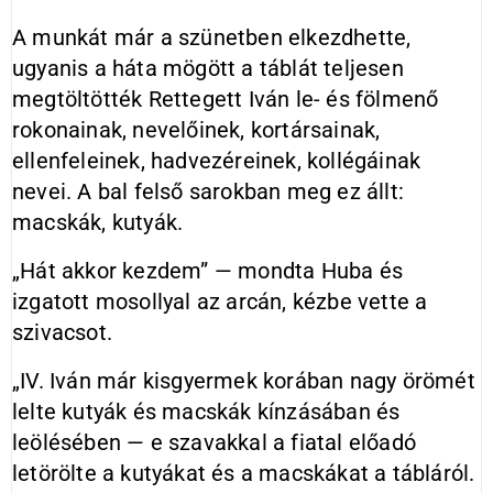
A munkát már a szünetben elkezdhette,
ugyanis a háta mögött a táblát teljesen
megtöltötték Rettegett Iván le- és fölmenő
rokonainak, nevelőinek, kortársainak,
ellenfeleinek, hadvezéreinek, kollégáinak
nevei. A bal felső sarokban meg ez állt:
macskák, kutyák.
„Hát akkor kezdem” — mondta Huba és
izgatott mosollyal az arcán, kézbe vette a
szivacsot.
„IV. Iván már kisgyermek korában nagy örömét
lelte kutyák és macskák kínzásában és
leölésében — e szavakkal a fiatal előadó
letörölte a kutyákat és a macskákat a tábláról.