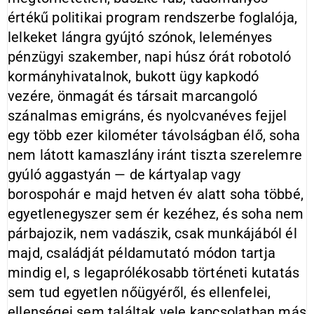
értékű politikai program rendszerbe foglalója,
lelkeket lángra gyújtó szónok, leleményes
pénzügyi szakember, napi húsz órát robotoló
kormányhivatalnok, bukott ügy kapkodó
vezére, önmagát és társait marcangoló
szánalmas emigráns, és nyolcvanéves fejjel
egy több ezer kilométer távolságban élő, soha
nem látott kamaszlány iránt tiszta szerelemre
gyúló aggastyán — de kártyalap vagy
borospohár e majd hetven év alatt soha többé,
egyetlenegyszer sem ér kezéhez, és soha nem
párbajozik, nem vadászik, csak munkájából él
majd, családját példamutató módon tartja
mindig el, s legaprólékosabb történeti kutatás
sem tud egyetlen nőügyéről, és ellenfelei,
ellenségei sem találtak vele kapcsolatban más