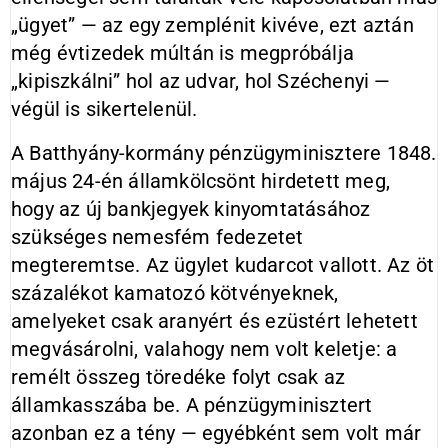
„ügyet” — az egy zemplénit kivéve, ezt aztán
még évtizedek múltán is megpróbálja
„kipiszkálni” hol az udvar, hol Széchenyi —
végül is sikertelenül.
A Batthyány-kormány pénzügyminisztere 1848.
május 24-én államkölcsönt hirdetett meg,
hogy az új bankjegyek kinyomtatásához
szükséges nemesfém fedezetet
megteremtse. Az ügylet kudarcot vallott. Az öt
százalékot kamatozó kötvényeknek,
amelyeket csak aranyért és ezüstért lehetett
megvásárolni, valahogy nem volt keletje: a
remélt összeg töredéke folyt csak az
államkasszába be. A pénzügyminisztert
azonban ez a tény — egyébként sem volt már