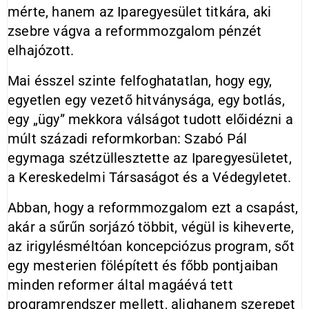
mérte, hanem az Iparegyesület titkára, aki
zsebre vágva a reformmozgalom pénzét
elhajózott.
Mai ésszel szinte felfoghatatlan, hogy egy,
egyetlen egy vezető hitványsága, egy botlás,
egy „ügy” mekkora válságot tudott előidézni a
múlt századi reformkorban: Szabó Pál
egymaga szétzüllesztette az Iparegyesületet,
a Kereskedelmi Társaságot és a Védegyletet.
Abban, hogy a reformmozgalom ezt a csapást,
akár a sűrűn sorjázó többit, végül is kiheverte,
az irigylésméltóan koncepciózus program, sőt
egy mesterien fölépített és főbb pontjaiban
minden reformer által magáévá tett
programrendszer mellett, alighanem szerepet