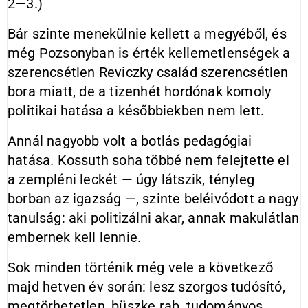
2—3.)
Bár szinte menekülnie kellett a megyéből, és
még Pozsonyban is érték kellemetlenségek a
szerencsétlen Reviczky család szerencsétlen
bora miatt, de a tizenhét hordónak komoly
politikai hatása a későbbiekben nem lett.
Annál nagyobb volt a botlás pedagógiai
hatása. Kossuth soha többé nem felejtette el
a zempléni leckét — úgy látszik, tényleg
borban az igazság —, szinte beléivódott a nagy
tanulság: aki politizálni akar, annak makulátlan
embernek kell lennie.
Sok minden történik még vele a következő
majd hetven év során: lesz szorgos tudósító,
megtörhetetlen, büszke rab, tudományos