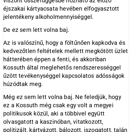
viszont összefüggésbe hozható az előző
éjszakai kártyacsata hevében elfogyasztott
jelentékeny alkoholmennyiséggel.
De ez sem lett volna baj.
Az is valószínű, hogy a föltűnően kapkodva és
kedvezőtlen feltételek mellett megkötött üzlet
hátterében éppen a fenti, és akkoriban
Kossuth által meglehetős rendszerességgel
űzött tevékenységgel kapcsolatos adósságok
húzódtak meg.
Még ez sem lett volna baj. Ne feledjük, hogy
ez a Kossuth még csak egy volt a megyei
politikusok közül, aki a többivel együtt
olvasgatott a kaszinóban, vitatkozott,
politizált, kártyázott, bálozott, iszogatott, talán