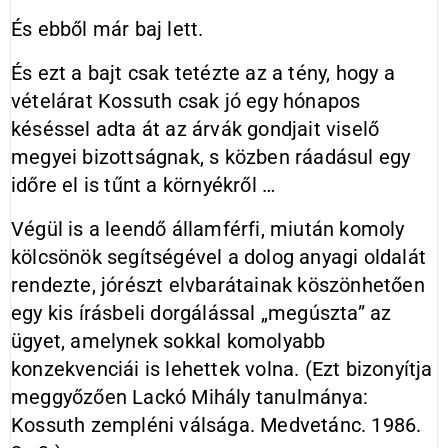
És ebből már baj lett.
És ezt a bajt csak tetézte az a tény, hogy a
vételárat Kossuth csak jó egy hónapos
késéssel adta át az árvák gondjait viselő
megyei bizottságnak, s közben ráadásul egy
időre el is tűnt a környékről …
Végül is a leendő államférfi, miután komoly
kölcsönök segítségével a dolog anyagi oldalát
rendezte, jórészt elvbarátainak köszönhetően
egy kis írásbeli dorgálással „megúszta” az
ügyet, amelynek sokkal komolyabb
konzekvenciái is lehettek volna. (Ezt bizonyítja
meggyőzően Lackó Mihály tanulmánya:
Kossuth zempléni válsága. Medvetánc. 1986.