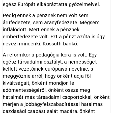
egész Európát elkápráztatta győzelmeivel.
Pedig ennek a pénznek nem volt sem
árufedezete, sem aranyfedezete. Mégsem
inflálódott. Mert ennek a pénznek
emberfedezete volt. Ezt a pénzt azóta is úgy
nevezi mindenki: Kossuth-bankó.
A reformkor a pedagógia kora is volt. Egy
egész társadalmi osztályt, a nemességet
kellett vezetőinek európaivá nevelnie, s
meggyőznie arról, hogy önként adja föl
kiváltságait, önként mondjon le
adómentességéről, önként ossza meg
hatalmát más társadalmi csoportokkal, önként
mérjen a jobbágyfelszabadítással hatalmas
gazdasági csapást saját magára, önként