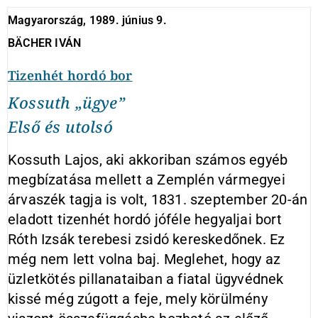
Magyarország, 1989. június 9.
BÄCHER IVÁN
Tizenhét hordó bor
Kossuth „ügye”
Első és utolsó
Kossuth Lajos, aki akkoriban számos egyéb
megbízatása mellett a Zemplén vármegyei
árvaszék tagja is volt, 1831. szeptember 20-án
eladott tizenhét hordó jóféle hegyaljai bort
Róth Izsák terebesi zsidó kereskedőnek. Ez
még nem lett volna baj. Meglehet, hogy az
üzletkötés pillanataiban a fiatal ügyvédnek
kissé még zúgott a feje, mely körülmény