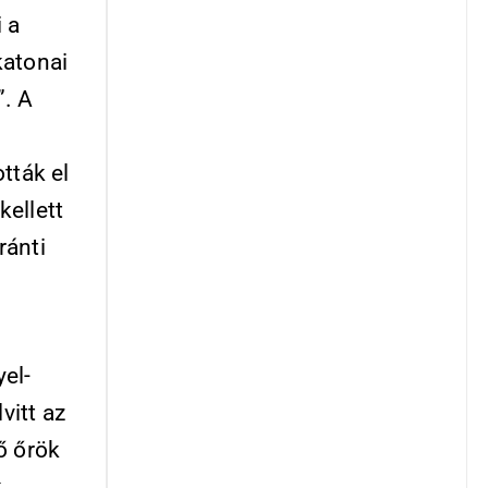
 a
katonai
”. A
tták el
ellett
ránti
el-
vitt az
ő őrök
k