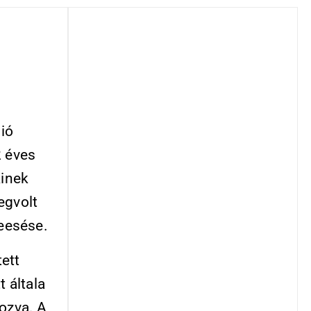
ió
2 éves
kinek
egvolt
beesése.
ett
t általa
kozva. A