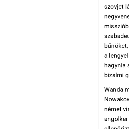
szovjet l
negyvene
missziób
szabadeur
bűnöket, 
a lengye
hagynia 
bizalmi 
Wanda m
Nowakows
német vis
angolker
ellenőriz