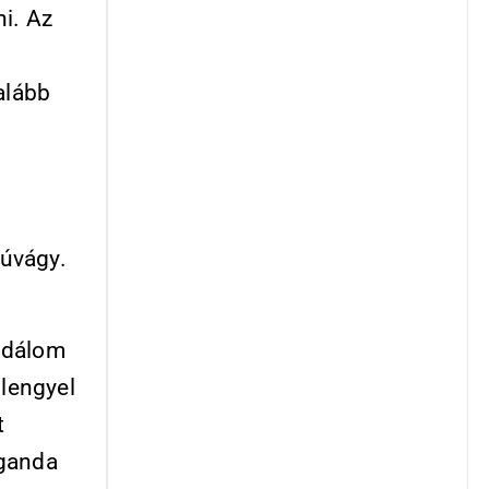
ni. Az
alább
l
zúvágy.
odálom
 lengyel
t
aganda