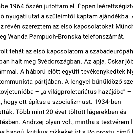
e 1964 őszén jutottam el. Éppen leérettségizt
ső nyugati utat a szüleimtől kaptam ajándékba.
z révén szereztem az első kapcsolatokat Münc
meg Wanda Pampuch-Bronska telefonszámát.
volt tehát az első kapcsolatom a szabadeurópáh
an halt meg Svédországban. Az apja, Oskar jób
ámmal. A háború előtt együtt tevékenykedtek N
kommunista pártjában. A lengyel bűnüldöző sz
zovjetunióba – „a világproletariátus hazájába” –
, hogy ott építse a szocializmust. 1934-ben
atták. Több mint 20 évet töltött lágerekben és
ésben. Andrzej olyan volt, mintha a testvérem l
es hangú, kritikus cikkeket írt a Po prostu című 