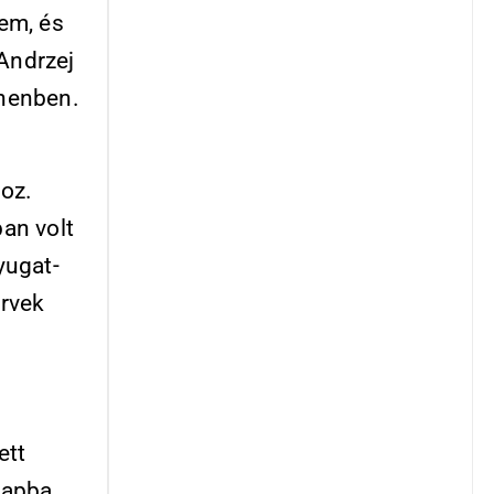
em, és
 Andrzej
henben.
oz.
an volt
yugat-
ervek
ett
lapba.