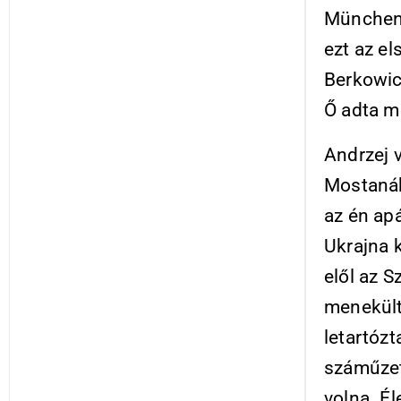
Münchenb
ezt az el
Berkowic
Ő adta 
Andrzej 
Mostanáb
az én ap
Ukrajna 
elől az S
menekült
letartózt
száműzet
volna. Él