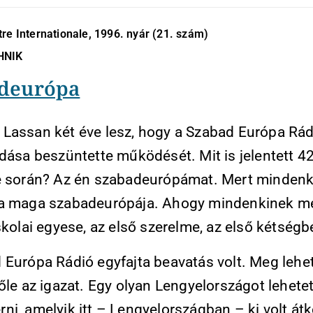
re Internationale, 1996. nyár (21. szám)
HNIK
deurópa
Lassan két éve lesz, hogy a Szabad Európa Rád
adása beszüntette működését. Mit is jelentett 4
e során? Az én szabadeurópámat. Mert minden
a maga szabadeurópája. Ahogy mindenkinek m
skolai egyese, az első szerelme, az első kétség
 Európa Rádió egyfajta beavatás volt. Meg lehet
őle az igazat. Egy olyan Lengyelországot lehetet
i, amelyik itt – Lengyelországban – ki volt át