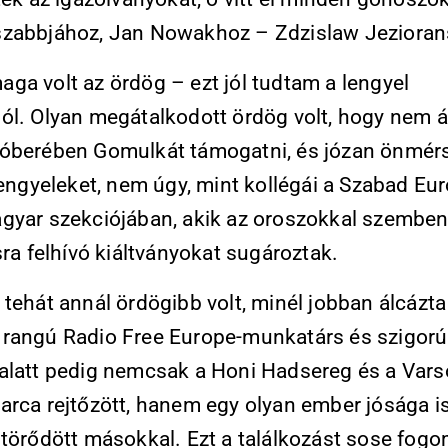
zabbjához, Jan Nowakhoz – Zdzislaw Jezioran
ga volt az ördög – ezt jól tudtam a lengyel
ól. Olyan megátalkodott ördög volt, hogy nem át
óberében Gomulkát támogatni, és józan önmérs
lengyeleket, nem úgy, mint kollégái a Szabad Eu
gyar szekciójában, akik az oroszokkal szemben
sra felhívó kiáltványokat sugároztak.
 tehát annál ördögibb volt, minél jobban álcázt
rangú Radio Free Europe-munkatárs és szigorú
alatt pedig nemcsak a Honi Hadsereg és a Varsó
arca rejtőzött, hanem egy olyan ember jósága is
 törődött másokkal. Ezt a találkozást sose fog