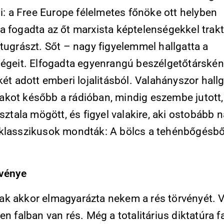
ni: a Free Europe félelmetes főnöke ott helyben
a fogadta az őt marxista képtelenségekkel trakt
tugrászt. Sőt – nagy figyelemmel hallgatta a
ségeit. Elfogadta egyenrangú beszélgetőtárskén
két adott emberi lojalitásból. Valahányszor hall
kot később a rádióban, mindig eszembe jutott,
asztala mögött, és figyel valakire, aki ostobább n
klasszikusok mondták: A bölcs a tehénbőgésből
rvénye
k akkor elmagyarázta nekem a rés törvényét. 
en falban van rés. Még a totalitárius diktatúra 