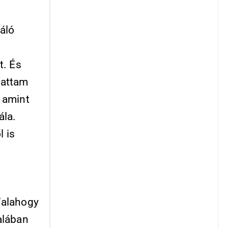
áló
t. És
gattam
 amint
ála.
 is
Valahogy
falában