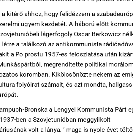
ez a kitérő ahhoz, hogy felidézzem a szabadeuró
zerelmi ügyem kezdetét. A háború előtt kommu
zovjetunióbeli lágerfogoly Oscar Berkowicz nél
a létre a találkozó az antikommunista rádióadóva
akit a Po prostu 1957-es feloszlatása után kizár
Munkáspártból, megrendítette politikai morálo
gozatos koromban. Kikölcsönözte nekem az emi
ultura folyóirat számait, és azt mondta, hallgas
rópát.
ampuch-Bronska a Lengyel Kommunista Párt e
, 1937-ben a Szovjetunióban meggyilkolt
riusának volt a lánya. ‘ maga is nyolc évet töltö