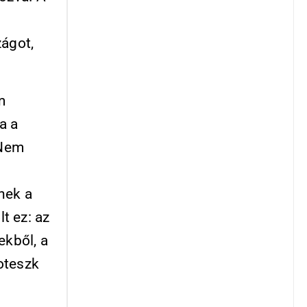
zágot,
m
a a
 Nem
nek a
t ez: az
ekből, a
oteszk