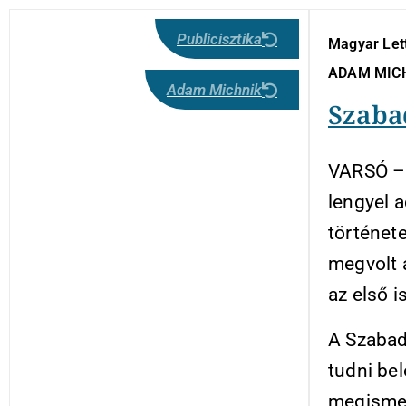
Publicisztika
Magyar Lett
ADAM MIC
Adam Michnik
Szaba
VARSÓ – 
lengyel 
történet
megvolt 
az első i
A Szabad
tudni bel
megismern