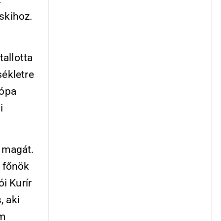
skihoz.
allotta
ékletre
rópa
i
a magát.
 főnök
i Kurír
, aki
om