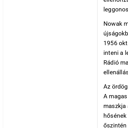
leggonos
Nowak ma
újságokb
1956 okt
inteni a 
Rádió ma
ellenállá
Az ördög
A magas 
maszkja 
hősének 
őszintén