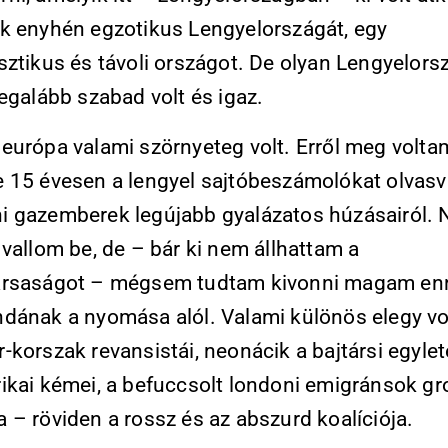
k enyhén egzotikus Lengyelországát, egy
sztikus és távoli országot. De olyan Lengyelors
egalább szabad volt és igaz.
európa valami szörnyeteg volt. Erről meg volta
 15 évesen a lengyel sajtóbeszámolókat olvasv
 gazemberek legújabb gyalázatos húzásairól.
vallom be, de – bár ki nem állhattam a
ársaságot – mégsem tudtam kivonni magam en
dának a nyomása alól. Valami különös elegy vol
korszak revansistái, neonácik a bajtársi egylet
ikai kémei, a befuccsolt londoni emigránsok gr
 – röviden a rossz és az abszurd koalíciója.