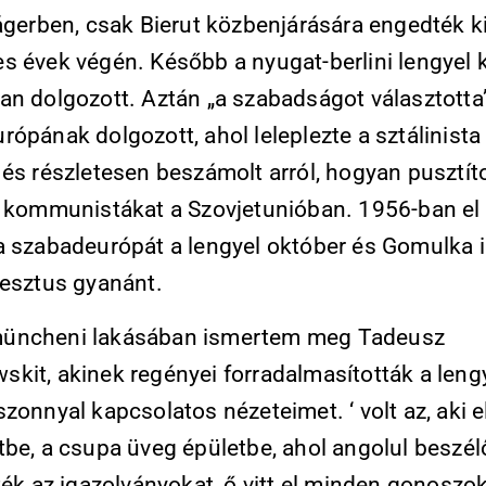
ágerben, csak Bierut közbenjárására engedték ki
s évek végén. Később a nyugat-berlini lengyel 
an dolgozott. Aztán „a szabadságot választotta
ópának dolgozott, ahol leleplezte a sztálinista
és részletesen beszámolt arról, hogyan pusztíto
l kommunistákat a Szovjetunióban. 1956-ban el k
a szabadeurópát a lengyel október és Gomulka i
gesztus gyanánt.
üncheni lakásában ismertem meg Tadeusz
kit, akinek regényei forradalmasították a lengy
zonnyal kapcsolatos nézeteimet. ‘ volt az, aki el
tbe, a csupa üveg épületbe, ahol angolul beszél
ték az igazolványokat, ő vitt el minden gonoszo