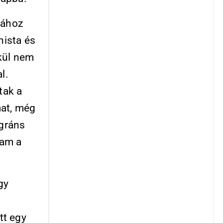
pához
nista és
kül nem
l.
tak a
mat, még
gráns
sam a
gy
tt egy