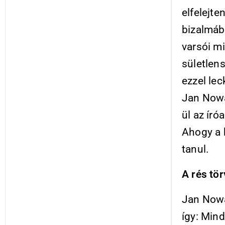
elfelejte
bizalmáb
varsói mi
sületlen
ezzel lec
Jan Nowa
ül az író
Ahogy a 
tanul.
A rés tö
Jan Nowa
így: Mind