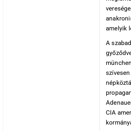
veresége
anakroni
amelyik l
A szabad
győződve
müncheni
szívesen 
népközt
propagan
Adenauer-
CIA amer
kormánya