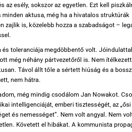
rés az esély, sokszor az egyetlen. Ezt kell piszkál
s minden aktusa, még ha a hivatalos struktúrák
n zajlik is, közelebb hozza a szabadságot – leg
sel.
a és toleranciája megdöbbentő volt. Jóindulatta
ott még néhány pártvezetőről is. Nem ítélkezett
usan. Távol állt tőle a sértett hiúság és a boss
ett, nem hátra.
adom, még mindig csodálom Jan Nowakot. Cs
tikai intelligenciáját, emberi tisztességét, az „ősi
get és nemességet”. Nem volt angyal. Nem vol
etlen. Követett el hibákat. A kommunista prop