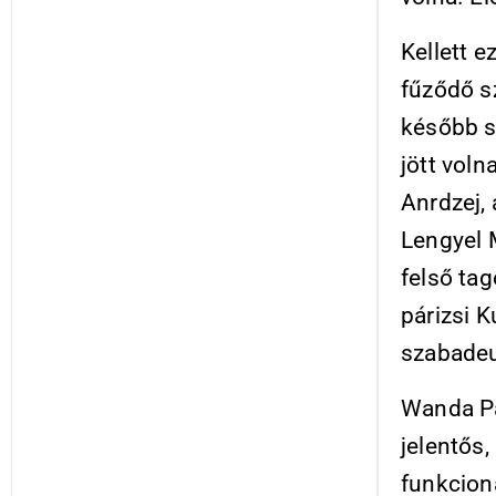
Kellett 
fűződő s
később s
jött voln
Anrdzej, 
Lengyel 
felső ta
párizsi K
szabadeu
Wanda P
jelentős
funkcioná