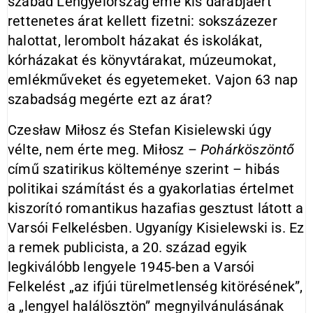
szabad Lengyelország eme kis darabjáért
rettenetes árat kellett fizetni: sokszázezer
halottat, lerombolt házakat és iskolákat,
kórházakat és könyvtárakat, múzeumokat,
emlékműveket és egyetemeket. Vajon 63 nap
szabadság megérte ezt az árat?
Czesław Miłosz és Stefan Kisielewski úgy
vélte, nem érte meg. Miłosz –
Pohárköszöntő
című szatirikus költeménye szerint – hibás
politikai számítást és a gyakorlatias értelmet
kiszorító romantikus hazafias gesztust látott a
Varsói Felkelésben. Ugyanígy Kisielewski is. Ez
a remek publicista, a 20. század egyik
legkiválóbb lengyele 1945-ben a Varsói
Felkelést „az ifjúi türelmetlenség kitörésének”,
a „lengyel halálösztön” megnyilvánulásának