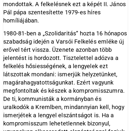
mondottak. A felkelésnek ezt a képét II. János
Pál pápa szentesítette 1979-es híres
homíliájában.
1980-81-ben a „Szolidaritás” hozta 16 hónapos
szabadság idején a Varsói Felkelés emléke új
erővel tért vissza. Üzenete azonban több
jelentést is hordozott. Tisztelettel adózva a
felkelés hősiességének, a lengyelek ezt
látszottak mondani: ismerjük helyzetünket,
magárahagyatottságunkat. Ezért vagyunk
megfontoltak és készek a kompromisszumra.
De ti, kommunisták a kormányban és
uralkodók a Kremlben, mindannyian kell, hogy
ismerjétek a lengyel elszántságot is. Ha a
kompromisszum lehetetlennek bizonyul,