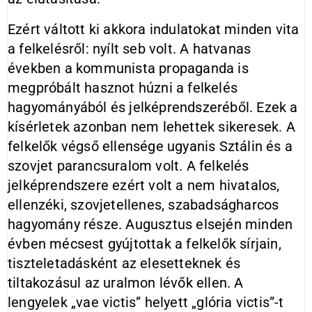
Ezért váltott ki akkora indulatokat minden vita
a felkelésről: nyílt seb volt. A hatvanas
években a kommunista propaganda is
megpróbált hasznot húzni a felkelés
hagyományából és jelképrendszeréből. Ezek a
kísérletek azonban nem lehettek sikeresek. A
felkelők végső ellensége ugyanis Sztálin és a
szovjet parancsuralom volt. A felkelés
jelképrendszere ezért volt a nem hivatalos,
ellenzéki, szovjetellenes, szabadságharcos
hagyomány része. Augusztus elsején minden
évben mécsest gyújtottak a felkelők sírjain,
tiszteletadásként az elesetteknek és
tiltakozásul az uralmon lévők ellen. A
lengyelek „vae victis” helyett „glória victis”-t