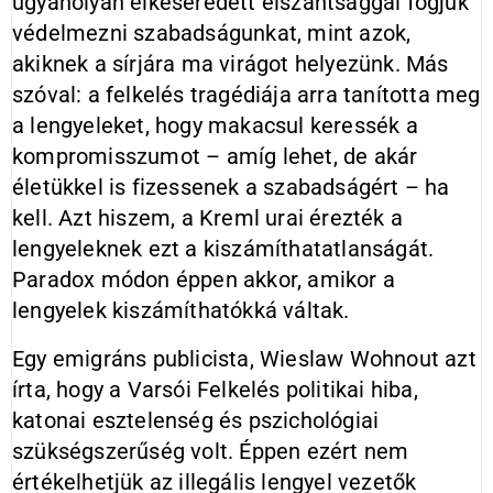
ugyanolyan elkeseredett elszántsággal fogjuk
védelmezni szabadságunkat, mint azok,
akiknek a sírjára ma virágot helyezünk. Más
szóval: a felkelés tragédiája arra tanította meg
a lengyeleket, hogy makacsul keressék a
kompromisszumot – amíg lehet, de akár
életükkel is fizessenek a szabadságért – ha
kell. Azt hiszem, a Kreml urai érezték a
lengyeleknek ezt a kiszámíthatatlanságát.
Paradox módon éppen akkor, amikor a
lengyelek kiszámíthatókká váltak.
Egy emigráns publicista, Wieslaw Wohnout azt
írta, hogy a Varsói Felkelés politikai hiba,
katonai esztelenség és pszichológiai
szükségszerűség volt. Éppen ezért nem
értékelhetjük az illegális lengyel vezetők