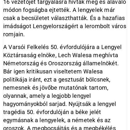
16 vezetőjét tárgyalásra hívták meg és alávaló
módon fogságba ejtették. A lengyelek már
csak a becsületet választhatták. És a hazafias
imádságot Lengyelországért a lerombolt város
romjain.
A Varsói Felkelés 50. évfordulójára a Lengyel
Köztársaság elnöke, Lech Walesa meghívta
Németország és Oroszország államelnökét.
Bár igen kritikusan viseltetem Walesa
politikája iránt, ezt a gesztusát bölcsnek,
nemesnek és jövőbe mutatónak tartom,
olyannak, amely a legjobb lengyel
hagyományokból sarjad. Nyújtsák a lengyel
tragédia 50. évfordulóján a béke jelét
egymásnak a lengyelek, a németek és az
oroszok. A megbocsájtás és a megbékélés