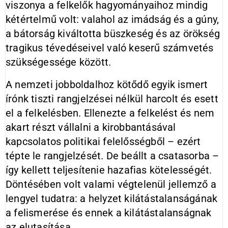
viszonya a felkelők hagyományaihoz mindig
kétértelmű volt: valahol az imádság és a gúny,
a bátorság kiváltotta büszkeség és az örökség
tragikus tévedéseivel való keserű számvetés
szükségessége között.
A nemzeti jobboldalhoz kötődő egyik ismert
írónk tiszti rangjelzései nélkül harcolt és esett
el a felkelésben. Ellenezte a felkelést és nem
akart részt vállalni a kirobbantásával
kapcsolatos politikai felelősségből – ezért
tépte le rangjelzését. De beállt a csatasorba –
így kellett teljesítenie hazafias kötelességét.
Döntésében volt valami végtelenül jellemző a
lengyel tudatra: a helyzet kilátástalanságának
a felismerése és ennek a kilátástalanságnak
az elutasítása.