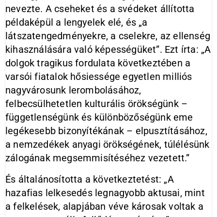
nevezte. A cseheket és a svédeket állította
példaképül a lengyelek elé, és „a
látszatengedményekre, a cselekre, az ellenség
kihasználására való képességüket”. Ezt írta: „A
dolgok tragikus fordulata következtében a
varsói fiatalok hősiessége egyetlen milliós
nagyvárosunk lerombolásához,
felbecsülhetetlen kulturális örökségünk –
függetlenségünk és különbözőségünk eme
legékesebb bizonyítékának – elpusztításához,
a nemzedékek anyagi örökségének, túlélésünk
zálogának megsemmisítéséhez vezetett.”
És általánosította a következtetést: „A
hazafias lelkesedés legnagyobb aktusai, mint
a felkelések, alapjában véve károsak voltak a