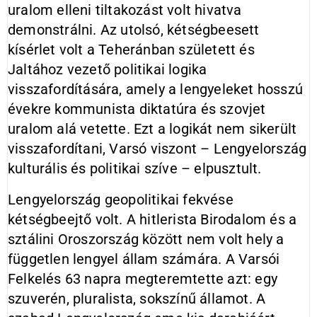
uralom elleni tiltakozást volt hivatva
demonstrálni. Az utolsó, kétségbeesett
kísérlet volt a Teheránban született és
Jaltához vezető politikai logika
visszafordítására, amely a lengyeleket hosszú
évekre kommunista diktatúra és szovjet
uralom alá vetette. Ezt a logikát nem sikerült
visszafordítani, Varsó viszont – Lengyelország
kulturális és politikai szíve – elpusztult.
Lengyelország geopolitikai fekvése
kétségbeejtő volt. A hitlerista Birodalom és a
sztálini Oroszország között nem volt hely a
független lengyel állam számára. A Varsói
Felkelés 63 napra megteremtette azt: egy
szuverén, pluralista, sokszínű államot. A