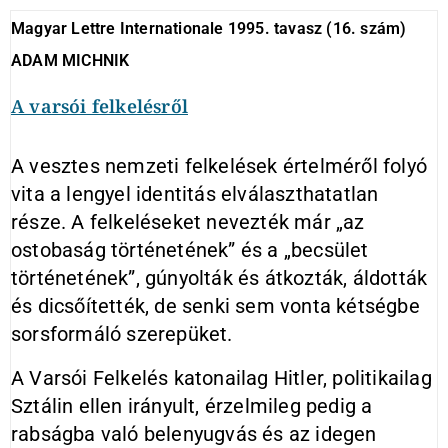
Magyar Lettre Internationale 1995. tavasz (16. szám)
ADAM MICHNIK
A varsói felkelésről
A vesztes nemzeti felkelések értelméről folyó
vita a lengyel identitás elválaszthatatlan
része. A felkeléseket nevezték már „az
ostobaság történetének” és a „becsület
történetének”, gúnyolták és átkozták, áldották
és dicsőítették, de senki sem vonta kétségbe
sorsformáló szerepüket.
A Varsói Felkelés katonailag Hitler, politikailag
Sztálin ellen irányult, érzelmileg pedig a
rabságba való belenyugvás és az idegen