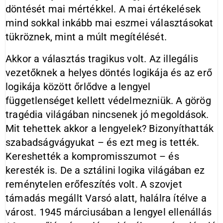
döntését mai mértékkel. A mai értékelések
mind sokkal inkább mai eszmei választásokat
tükröznek, mint a múlt megítélését.
Akkor a választás tragikus volt. Az illegális
vezetőknek a helyes döntés logikája és az erő
logikája között őrlődve a lengyel
függetlenséget kellett védelmezniük. A görög
tragédia világában nincsenek jó megoldások.
Mit tehettek akkor a lengyelek? Bizonyíthatták
szabadságvágyukat – és ezt meg is tették.
Kereshették a kompromisszumot – és
keresték is. De a sztálini logika világában ez
reménytelen erőfeszítés volt. A szovjet
támadás megállt Varsó alatt, halálra ítélve a
várost. 1945 márciusában a lengyel ellenállás