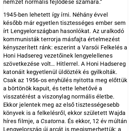
nemzet normális fejlődése számára.”
1945-ben lehetett így írni. Néhány évvel
később már egyetlen tisztességes ember sem
írt Lengyelországban hasonlókat. Az uralkodó
kommunisták terrorja másfajta értelmezést
kényszerített ránk: eszerint a Varsói Felkelés a
Honi Hadsereg vezetőinek lengyelellenes
szövetkezése volt… Hitlerrel. A Honi Hadsereg
katonáit kegyetlenül üldözték és gyilkolták.
Csak az 1956-os enyhülés nyitotta meg előttük
a börtönök kapuit, és tette lehetővé a
visszatérést a viszonylag normális életbe.
Ekkor jelentek meg az első tisztességesebb
könyvek is a felkelésről, ekkor született Wajda
híres filmje, a
Csatorna.
És ekkor, 12 év múltán
Lengyelország új arcát is megismerhettük: a