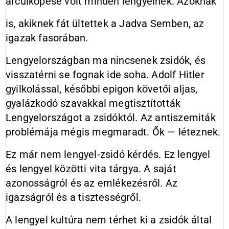
arculköpése volt minden lengyelnek. Azoknak
is, akiknek fát ültettek a Jadva Semben, az
igazak fasorában.
Lengyelországban ma nincsenek zsidók, és
visszatérni se fognak ide soha. Adolf Hitler
gyilkolással, későbbi epigon követői aljas,
gyalázkodó szavakkal megtisztították
Lengyelországot a zsidóktól. Az antiszemiták
problémája mégis megmaradt. Ők — léteznek.
Ez már nem lengyel-zsidó kérdés. Ez lengyel
és lengyel közötti vita tárgya. A saját
azonosságról és az emlékezésről. Az
igazságról és a tisztességről.
A lengyel kultúra nem térhet ki a zsidók által