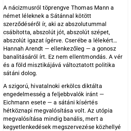
A nácizmusról töprengve Thomas Mann a
német léleknek a Sátánnal kötött
szerződéséről ír, aki az abszolutummal
csábította, abszolút jót, abszolút szépet,
abszolút igazat ígérve. Cserébe a lélekért…
Hannah Arendt — ellenkezőleg — a gonosz
banalitásáról írt. Ez nem ellentmondás. A vér
és a föld misztikájává változtatott politika
sátáni dolog.
A szigorú, hivatalnoki erkölcs diktálta
engedelmesség a feljebbvalók iránt —
Eichmann esete — a sátáni kísértés
hétköznapi megvalósítása volt. Az utópia
megvalósítása mindig banális, mert a
kegyetlenkedések megszervezése közhellyé