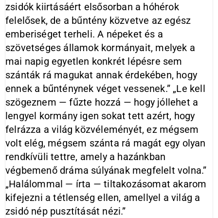
zsidók kiirtásáért elsősorban a hóhérok
felelősek, de a bűntény közvetve az egész
emberiséget terheli. A népeket és a
szövetséges államok kormányait, melyek a
mai napig egyetlen konkrét lépésre sem
szánták rá magukat annak érdekében, hogy
ennek a bűnténynek véget vessenek.” „Le kell
szögeznem — fűzte hozzá — hogy jóllehet a
lengyel kormány igen sokat tett azért, hogy
felrázza a világ közvéleményét, ez mégsem
volt elég, mégsem szánta rá magát egy olyan
rendkívüli tettre, amely a hazánkban
végbemenő dráma súlyának megfelelt volna.”
„Halálommal — írta — tiltakozásomat akarom
kifejezni a tétlenség ellen, amellyel a világ a
zsidó nép pusztítását nézi.”