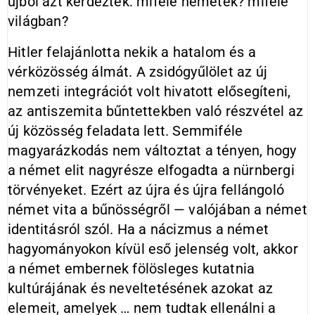
újból azt kérdezték: miféle németek? miféle
világban?
Hitler felajánlotta nekik a hatalom és a
vérközösség álmát. A zsidógyűlölet az új
nemzeti integrációt volt hivatott elősegíteni,
az antiszemita bűntettekben való részvétel az
új közösség feladata lett. Semmiféle
magyarázkodás nem változtat a tényen, hogy
a német elit nagyrésze elfogadta a nürnbergi
törvényeket. Ezért az újra és újra fellángoló
német vita a bűnösségről — valójában a német
identitásról szól. Ha a nácizmus a német
hagyományokon kívül eső jelenség volt, akkor
a német embernek fölösleges kutatnia
kultúrájának és neveltetésének azokat az
elemeit, amelyek … nem tudtak ellenálni a