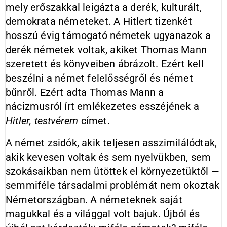
mely erőszakkal leigázta a derék, kulturált,
demokrata németeket. A Hitlert tizenkét
hosszú évig támogató németek ugyanazok a
derék németek voltak, akiket Thomas Mann
szeretett és könyveiben ábrázolt. Ezért kell
beszélni a német felelősségről és német
bűnről. Ezért adta Thomas Mann a
nácizmusról írt emlékezetes esszéjének a
Hitler, testvérem
címet.
A német zsidók, akik teljesen asszimilálódtak,
akik kevesen voltak és sem nyelvükben, sem
szokásaikban nem ütöttek el környezetüktől —
semmiféle társadalmi problémát nem okoztak
Németországban. A németeknek saját
magukkal és a világgal volt bajuk. Újból és