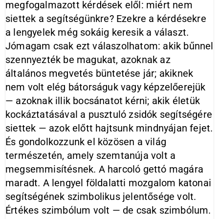
megfogalmazott kérdések elől: miért nem
siettek a segítségünkre? Ezekre a kérdésekre
a lengyelek még sokáig keresik a választ.
Jómagam csak ezt válaszolhatom: akik bűnnel
szennyezték be magukat, azoknak az
általános megvetés büntetése jár; akiknek
nem volt elég bátorságuk vagy képzelőerejük
— azoknak illik bocsánatot kérni; akik életük
kockáztatásával a pusztuló zsidók segítségére
siettek — azok előtt hajtsunk mindnyájan fejet.
És gondolkozzunk el közösen a világ
természetén, amely szemtanúja volt a
megsemmisítésnek. A harcoló gettó magára
maradt. A lengyel földalatti mozgalom katonai
segítségének szimbolikus jelentősége volt.
Értékes szimbólum volt — de csak szimbólum.