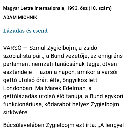
Magyar Lettre Internationale, 1993. ősz (10. szám)
ADAM MICHNIK
Lázadás és csend
VARSÓ — Szmul Zygielbojm, a zsidó
szocialista párt, a Bund vezetője, az emigráns
parlament nemzeti tanácsának tagja, ötven
esztendeje — azon a napon, amikor a varsói
gettó utolsó óráit élte, öngyilkos lett
Londonban. Ma Marek Edelman, a
gettólázadás utolsó élő tanúja, a Bund egykori
funkcionáriusa, kődarabot helyez Zygielbojm
sírkövére.
Búcsúlevelében Zygielbojm ezt írta: ,,A lengyel