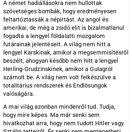
A német hadiállásokra nem hullottak
szövetséges bombák, hogy eredményesen
feltartóztassák a népirtást. Az angol és
amerikai, de még a zsidó elit is bizalmatlanul
fogadta a lengyel földalatti mozgalom
futárainak jelentéseit. A világ nem hitt a
lengyel Karskinak, amikor a megsemmisítésről
beszélt, ahogyan később nem hitt a lengyel
Herling-Grudzinskinek, amikor a Gulagról
számolt be. A világ nem volt felkészülve a
totalitárius rendszerek és Endlösungok
valóságára.
A mai világ azonban mindenről tud. Tudja,
hogy mire képes. Ma már senki sem
hivatkozhat arra, hogy nem tudott Hitler vagy
Sztálin tetteiről. És senki sem mentegetheti