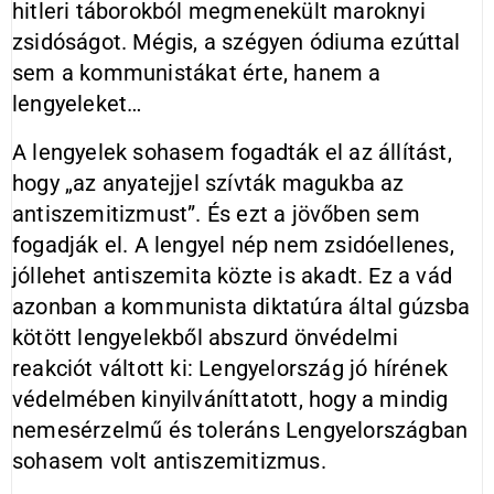
hitleri táborokból megmenekült maroknyi
zsidóságot. Mégis, a szégyen ódiuma ezúttal
sem a kommunistákat érte, hanem a
lengyeleket…
A lengyelek sohasem fogadták el az állítást,
hogy „az anyatejjel szívták magukba az
antiszemitizmust”. És ezt a jövőben sem
fogadják el. A lengyel nép nem zsidóellenes,
jóllehet antiszemita közte is akadt. Ez a vád
azonban a kommunista diktatúra által gúzsba
kötött lengyelekből abszurd önvédelmi
reakciót váltott ki: Lengyelország jó hírének
védelmében kinyilváníttatott, hogy a mindig
nemesérzelmű és toleráns Lengyelországban
sohasem volt antiszemitizmus.