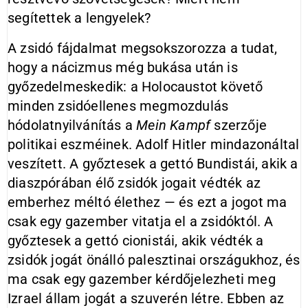
segítettek a lengyelek?
A zsidó fájdalmat megsokszorozza a tudat,
hogy a nácizmus még bukása után is
győzedelmeskedik: a Holocaustot követő
minden zsidóellenes megmozdulás
hódolatnyilvánítás a
Mein Kampf
szerzője
politikai eszméinek. Adolf Hitler mindazonáltal
veszített. A győztesek a gettó Bundistái, akik a
diaszpórában élő zsidók jogait védték az
emberhez méltó élethez — és ezt a jogot ma
csak egy gazember vitatja el a zsidóktól. A
győztesek a gettó cionistái, akik védték a
zsidók jogát önálló palesztinai országukhoz, és
ma csak egy gazember kérdőjelezheti meg
Izrael állam jogát a szuverén létre. Ebben az