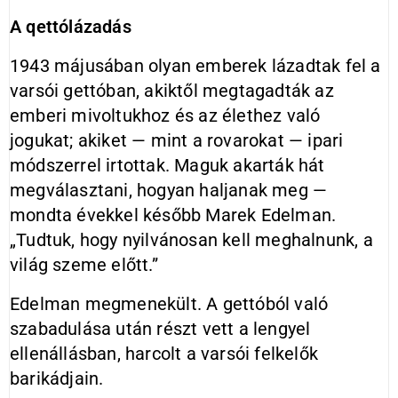
A qettólázadás
1943 májusában olyan emberek lázadtak fel a
varsói gettóban, akiktől megtagadták az
emberi mivoltukhoz és az élethez való
jogukat; akiket — mint a rovarokat — ipari
módszerrel irtottak. Maguk akarták hát
megválasztani, hogyan haljanak meg —
mondta évekkel később Marek Edelman.
„Tudtuk, hogy nyilvánosan kell meghalnunk, a
világ szeme előtt.”
Edelman megmenekült. A gettóból való
szabadulása után részt vett a lengyel
ellenállásban, harcolt a varsói felkelők
barikádjain.