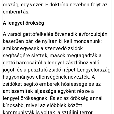
ország, egy vezér. E doktrína nevében folyt az
emberirtás.
A lengyel örökség
A varsói gettófelkelés ötvenedik évfordulóján
keserűen bár, de nyíltan ki kell mondanunk:
amikor egyesek a szenvedő zsidók
segítségére siettek, mások megtagadták a
gettó harcosaitól a lengyel zászlóhoz való
jogot, és a pusztuló zsidó népet Lengyelország
hagyományos ellenségének nevezték. A
zsidókat segítő emberek hősiessége és az
antiszemiták aljassága egyként része a
lengyel örökségnek. És ez az örökség annál
kínosabb, mivel az előbbiek között
kommunisták is voltak, a sztálini terror