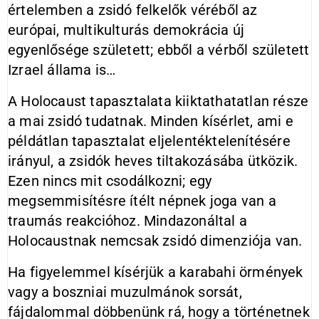
értelemben a zsidó felkelők véréből az
európai, multikulturás demokrácia új
egyenlősége született; ebből a vérből született
Izrael állama is…
A Holocaust tapasztalata kiiktathatatlan része
a mai zsidó tudatnak. Minden kísérlet, ami e
példátlan tapasztalat eljelentéktelenítésére
irányul, a zsidók heves tiltakozásába ütközik.
Ezen nincs mit csodálkozni; egy
megsemmisítésre ítélt népnek joga van a
traumás reakcióhoz. Mindazonáltal a
Holocaustnak nemcsak zsidó dimenziója van.
Ha figyelemmel kísérjük a karabahi örmények
vagy a boszniai muzulmánok sorsát,
fájdalommal döbbenünk rá, hogy a történetnek