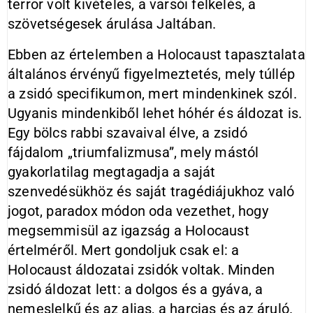
terror volt kivételes, a varsói felkelés, a
szövetségesek árulása Jaltában.
Ebben az értelemben a Holocaust tapasztalata
általános érvényű figyelmeztetés, mely túllép
a zsidó specifikumon, mert mindenkinek szól.
Ugyanis mindenkiből lehet hóhér és áldozat is.
Egy bölcs rabbi szavaival élve, a zsidó
fájdalom „triumfalizmusa”, mely mástól
gyakorlatilag megtagadja a saját
szenvedésükhöz és saját tragédiájukhoz való
jogot, paradox módon oda vezethet, hogy
megsemmisül az igazság a Holocaust
értelméről. Mert gondoljuk csak el: a
Holocaust áldozatai zsidók voltak. Minden
zsidó áldozat lett: a dolgos és a gyáva, a
nemeslelkű és az aljas, a harcias és az áruló.