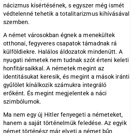
nácizmus kísértésének, s egyszer még ismét
védtelenné tehetik a totalitarizmus kihívásával
szemben.
A német városokban égnek a menekültek
otthonai, fegyveres csapatok támadnak rá
külföldiekre. Halálos áldozatok mindenütt. A
nyugati németek nem tudnak szót érteni keleti
honfitársaikkal. A németek megint az
identitásukat keresik, és megint a mások iránti
gyűlölet kínálkozik számukra integráló
erőként. És megint megjelentek a náci
szimbólumok.
Ma nem egy új Hitler fenyegeti a németeket,
hanem a saját történelmük feledése. Az egyik
német történész már elveti a német bűn