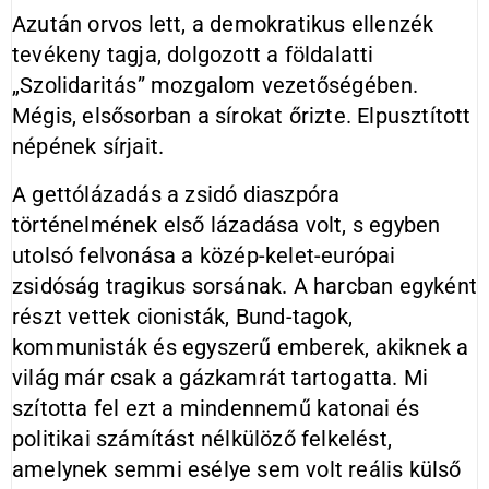
Azután orvos lett, a demokratikus ellenzék
tevékeny tagja, dolgozott a földalatti
„Szolidaritás” mozgalom vezetőségében.
Mégis, elsősorban a sírokat őrizte. Elpusztított
népének sírjait.
A gettólázadás a zsidó diaszpóra
történelmének első lázadása volt, s egyben
utolsó felvonása a közép-kelet-európai
zsidóság tragikus sorsának. A harcban egyként
részt vettek cionisták, Bund-tagok,
kommunisták és egyszerű emberek, akiknek a
világ már csak a gázkamrát tartogatta. Mi
szította fel ezt a mindennemű katonai és
politikai számítást nélkülöző felkelést,
amelynek semmi esélye sem volt reális külső