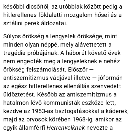
későbbi dicsőítői, az utóbbiak között pedig a
hitlerellenes földalatti mozgalom hősei és a
sztálini perek áldozatai.
Súlyos örökség a lengyelek öröksége, mint
minden olyan néppé, mely alávettetett a
tragédia próbájának. A háborút követő évek
nem engedték meg a lengyeleknek e nehéz
örökség felszámolását. Először —
antiszemitizmus vádjával illetve — jóformán
az egész hitlerellenes ellenállás szenvedett
üldöztetést. Később az antiszemitizmus a
hatalmon lévő kommunisták eszköze lett,
kezdve az 1953-as tisztogatásokkal a káderek,
majd az orvosok körében 1968-ig, amikor az
egyik államférfi
Herrenvolknak
nevezte a