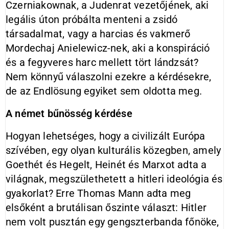
Czerniakownak, a Judenrat vezetőjének, aki
legális úton próbálta menteni a zsidó
társadalmat, vagy a harcias és vakmerő
Mordechaj Anielewicz-nek, aki a konspiráció
és a fegyveres harc mellett tört lándzsát?
Nem könnyű válaszolni ezekre a kérdésekre,
de az Endlösung egyiket sem oldotta meg.
A német bűnösség kérdése
Hogyan lehetséges, hogy a civilizált Európa
szívében, egy olyan kulturális közegben, amely
Goethét és Hegelt, Heinét és Marxot adta a
világnak, megszülethetett a hitleri ideológia és
gyakorlat? Erre Thomas Mann adta meg
elsőként a brutálisan őszinte választ: Hitler
nem volt pusztán egy gengszterbanda főnöke,