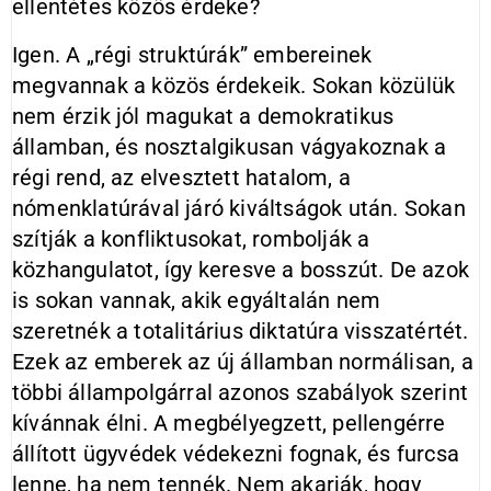
ellentétes közös érdeke?
Igen. A „régi struktúrák” embereinek
megvannak a közös érdekeik. Sokan közülük
nem érzik jól magukat a demokratikus
államban, és nosztalgikusan vágyakoznak a
régi rend, az elvesztett hatalom, a
nómenklatúrával járó kiváltságok után. Sokan
szítják a konfliktusokat, rombolják a
közhangulatot, így keresve a bosszút. De azok
is sokan vannak, akik egyáltalán nem
szeretnék a totalitárius diktatúra visszatértét.
Ezek az emberek az új államban normálisan, a
többi állampolgárral azonos szabályok szerint
kívánnak élni. A megbélyegzett, pellengérre
állított ügyvédek védekezni fognak, és furcsa
lenne, ha nem tennék. Nem akarják, hogy