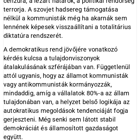
cenzúra, a lezárt határok, a politikai rendőrség
terrorja. A szovjet hadsereg támogatása
nélkül a kommunisták még ha akarnák sem
lennének képesek visszaállítani a totalitárius
diktatúra rendszerét.
A demokratikus rend jövőjére vonatkozó
kérdés kulcsa a tulajdonviszonyok
átalakulásának szférájában van. Függetlenül
attól ugyanis, hogy az államot kommunisták
vagy antikommunisták kormányozzák,
mindaddig, amíg a vállalatok 80%-a az állam
tulajdonában van, a helyzet belső logikája az
autokratikus megoldások tendenciáját fogja
gerjeszteni. Még senki sem látott stabil
demokráciát és államosított gazdaságot
együtt.