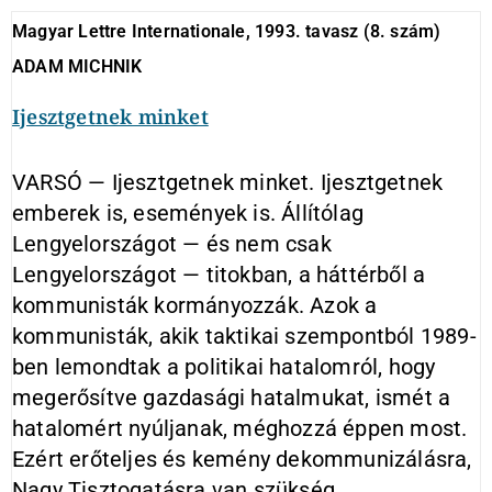
Magyar Lettre Internationale, 1993. tavasz (8. szám)
ADAM MICHNIK
Ijesztgetnek minket
VARSÓ — Ijesztgetnek minket. Ijesztgetnek
emberek is, események is. Állítólag
Lengyelországot — és nem csak
Lengyelországot — titokban, a háttérből a
kommunisták kormányozzák. Azok a
kommunisták, akik taktikai szempontból 1989-
ben lemondtak a politikai hatalomról, hogy
megerősítve gazdasági hatalmukat, ismét a
hatalomért nyúljanak, méghozzá éppen most.
Ezért erőteljes és kemény dekommunizálásra,
Nagy Tisztogatásra van szükség.