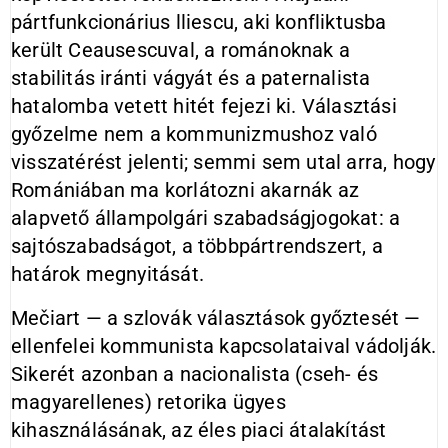
pártfunkcionárius lliescu, aki konfliktusba
került Ceausescuval, a románoknak a
stabilitás iránti vágyát és a paternalista
hatalomba vetett hitét fejezi ki. Választási
győzelme nem a kommunizmushoz való
visszatérést jelenti; semmi sem utal arra, hogy
Romániában ma korlátozni akarnák az
alapvető állampolgári szabadságjogokat: a
sajtószabadságot, a többpártrendszert, a
határok megnyitását.
Mečiart — a szlovák választások győztesét —
ellenfelei kommunista kapcsolataival vádolják.
Sikerét azonban a nacionalista (cseh- és
magyarellenes) retorika ügyes
kihasználásának, az éles piaci átalakítást