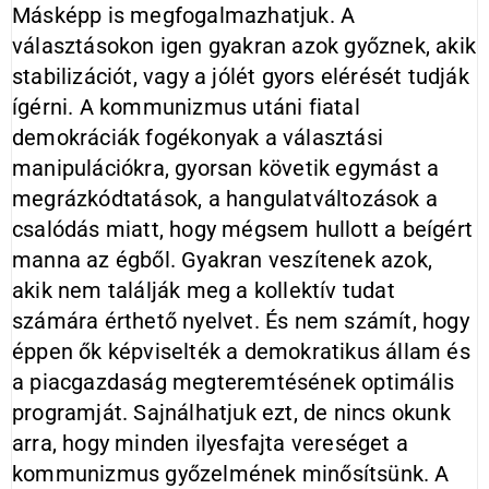
Másképp is megfogalmazhatjuk. A
választásokon igen gyakran azok győznek, akik
stabilizációt, vagy a jólét gyors elérését tudják
ígérni. A kommunizmus utáni fiatal
demokráciák fogékonyak a választási
manipulációkra, gyorsan követik egymást a
megrázkódtatások, a hangulatváltozások a
csalódás miatt, hogy mégsem hullott a beígért
manna az égből. Gyakran veszítenek azok,
akik nem találják meg a kollektív tudat
számára érthető nyelvet. És nem számít, hogy
éppen ők képviselték a demokratikus állam és
a piacgazdaság megteremtésének optimális
programját. Sajnálhatjuk ezt, de nincs okunk
arra, hogy minden ilyesfajta vereséget a
kommunizmus győzelmének minősítsünk. A