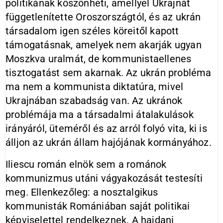
politikának köszönheti, amellyel Ukrajnát
függetlenítette Oroszországtól, és az ukrán
társadalom igen széles köreitől kapott
támogatásnak, amelyek nem akarják ugyan
Moszkva uralmát, de kommunistaellenes
tisztogatást sem akarnak. Az ukrán probléma
ma nem a kommunista diktatúra, mivel
Ukrajnában szabadság van. Az ukránok
problémája ma a társadalmi átalakulások
irányáról, üteméről és az arról folyó vita, ki is
álljon az ukrán állam hajójának kormányához.
Iliescu román elnök sem a románok
kommunizmus utáni vágyakozását testesíti
meg. Ellenkezőleg: a nosztalgikus
kommunisták Romániában saját politikai
képviselettel rendelkeznek. A hajdani