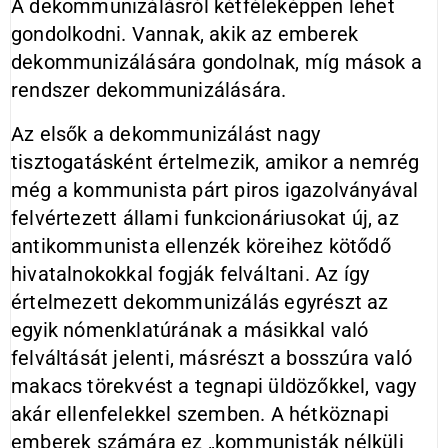
A dekommunizálásról kétféleképpen lehet
gondolkodni. Vannak, akik az emberek
dekommunizálására gondolnak, míg mások a
rendszer dekommunizálására.
Az elsők a dekommunizálást nagy
tisztogatásként értelmezik, amikor a nemrég
még a kommunista párt piros igazolványával
felvértezett állami funkcionáriusokat új, az
antikommunista ellenzék köreihez kötődő
hivatalnokokkal fogják felváltani. Az így
értelmezett dekommunizálás egyrészt az
egyik nómenklatúrának a másikkal való
felváltását jelenti, másrészt a bosszúra való
makacs törekvést a tegnapi üldözőkkel, vagy
akár ellenfelekkel szemben. A hétköznapi
emberek számára ez „kommunisták nélküli