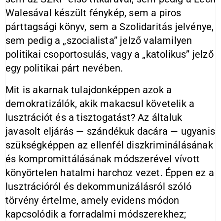
Walesával készült fénykép, sem a piros
párttagsági könyv, sem a Szolidaritás jelvénye,
sem pedig a „szocialista” jelző valamilyen
politikai csoportosulás, vagy a „katolikus” jelző
egy politikai párt nevében.
Mit is akarnak tulajdonképpen azok a
demokratizálók, akik makacsul követelik a
lusztrációt és a tisztogatást? Az általuk
javasolt eljárás — szándékuk dacára — ugyanis
szükségképpen az ellenfél diszkriminálásának
és kompromittálásának módszerével vívott
könyörtelen hatalmi harchoz vezet. Éppen ez a
lusztrációról és dekommunizálásról szóló
törvény értelme, amely evidens módon
kapcsolódik a forradalmi módszerekhez;