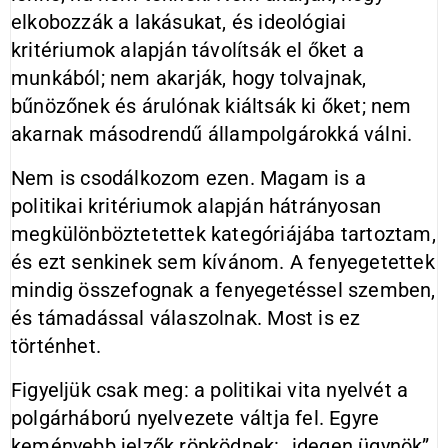
elkobozzák a lakásukat, és ideológiai
kritériumok alapján távolítsák el őket a
munkából; nem akarják, hogy tolvajnak,
bűnözőnek és árulónak kiáltsák ki őket; nem
akarnak másodrendű állampolgárokká válni.
Nem is csodálkozom ezen. Magam is a
politikai kritériumok alapján hátrányosan
megkülönböztetettek kategóriájába tartoztam,
és ezt senkinek sem kívánom. A fenyegetettek
mindig összefognak a fenyegetéssel szemben,
és támadással válaszolnak. Most is ez
történhet.
Figyeljük csak meg: a politikai vita nyelvét a
polgárháború nyelvezete váltja fel. Egyre
keményebb jelzők röpködnek: „idegen ügynök”,