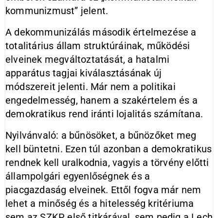
kommunizmust” jelent.
A dekommunizálás második értelmezése a
totalitárius állam struktúráinak, működési
elveinek megváltoztatását, a hatalmi
apparátus tagjai kiválasztásának új
módszereit jelenti. Már nem a politikai
engedelmesség, hanem a szakértelem és a
demokratikus rend iránti lojalitás számítana.
Nyilvánvaló: a bűnösöket, a bűnözőket meg
kell büntetni. Ezen túl azonban a demokratikus
rendnek kell uralkodnia, vagyis a törvény előtti
állampolgári egyenlőségnek és a
piacgazdaság elveinek. Ettől fogva már nem
lehet a minőség és a hitelesség kritériuma
sem az SZKP első titkárával, sem pedig a Lech