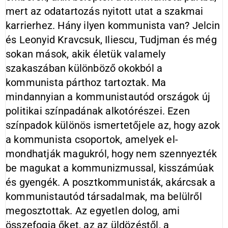
mert az odatartozás nyitott utat a szakmai
karrierhez. Hány ilyen kommunista van? Jelcin
és Leonyid Kravcsuk, Iliescu, Tudjman és még
sokan mások, akik éle­tük valamely
szakaszában külön­böző okokból a
kommunista párt­hoz tartoztak. Ma
mindannyian a kommunistautód országok új
poli­tikai színpadának alkotórészei. Ezen
színpadok különös ismertetőjele az, hogy azok
a kommunista csoportok, amelyek el­
mondhatják magukról, hogy nem szennyez­ték
be magukat a kommunizmussal, kisszámúak
és gyengék. A poszt­kommunisták, akárcsak a
kommunistautód társadalmak, ma belülről
megosztottak. Az egyetlen dolog, ami
összefogja őket, az az üldö­zéstől, a