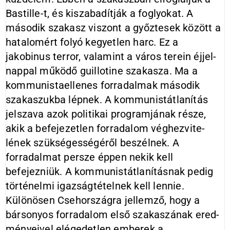
Bastille-t, és kiszabadítják a foglyo­kat. A
második szakasz viszont a győztesek között a
hatalomért folyó kegyetlen harc. Ez a
jakobinus ter­ror, valamint a város terein éjjel­
nappal működő guillotine szakasza. Ma a
kommunistaellenes forradal­mak második
szakaszukba lépnek. A kommunistátlanítás
jelszava azok politikai programjának része,
akik a befejezetlen forradalom véghezvite­
lének szükségességéről beszélnek. A
forradalmat persze éppen nekik kell
befejezniük. A kommunistátlanításnak pedig
törté­nelmi igazságtétel­nek kell lennie.
Különösen Cseh­országra jellemző, hogy a
bársonyos forradalom első szakaszának ered­
ményeivel elégedetlen emberek a