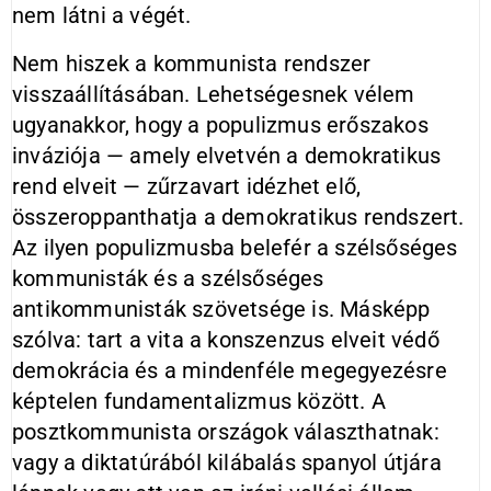
nem látni a vé­gét.
Nem hiszek a kommunista rend­szer
visszaállításában. Lehetségesnek vélem
ugyanakkor, hogy a populizmus erőszakos
inváziója — amely el­vetvén a demokratikus
rend elveit — zűrzavart idézhet elő,
összeroppanthatja a demokratikus rendszert.
Az ilyen populizmusba belefér a szélső­séges
kommunisták és a szélsőséges
antikommunisták szövetsége is. Más­képp
szólva: tart a vita a konszenzus elveit védő
demokrácia és a minden­féle megegyezésre
képtelen funda­mentalizmus között. A
posztkommu­nista országok választhatnak:
vagy a diktatúrából kilábalás spanyol útjára