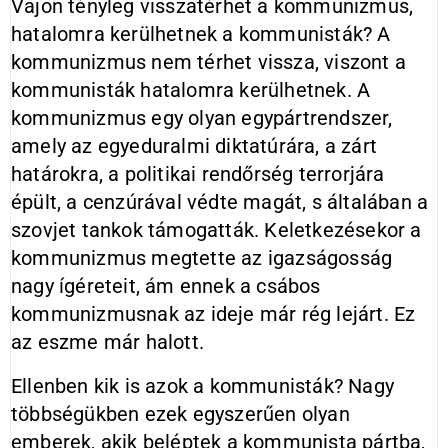
Vajon tényleg visszatérhet a kom­munizmus,
hatalomra kerülhetnek a kommunisták? A
kommunizmus nem térhet vissza, viszont a
kommunisták hatalomra kerülhetnek. A
kommu­nizmus egy olyan egypártrendszer,
amely az egyeduralmi diktatúrára, a zárt
határokra, a politikai rendőrség terrorjára
épült, a cenzúrával védte magát, s általában a
szovjet tankok támogatták. Keletkezésekor a
kom­munizmus megtette az igazságosság
nagy ígéreteit, ám ennek a csábos
kommunizmusnak az ideje már rég lejárt. Ez
az eszme már halott.
Ellenben kik is azok a kommunis­ták? Nagy
többségükben ezek egysze­rűen olyan
emberek, akik beléptek a kommunista pártba,