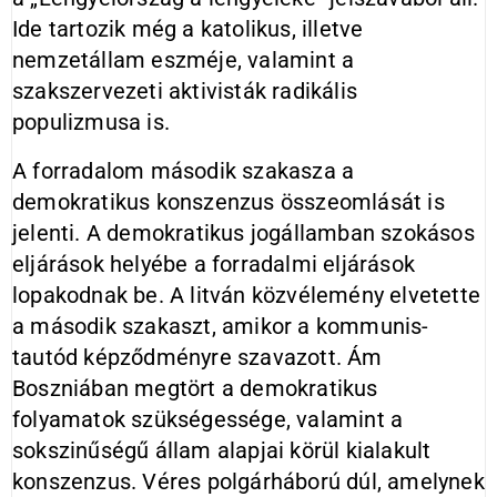
Ide tartozik még a ka­tolikus, illetve
nemzetállam eszmé­je, valamint a
szakszervezeti akti­visták radikális
populizmusa is.
A forradalom második szakasza a
demokratikus konszenzus összeomlá­sát is
jelenti. A demokratikus jogál­lamban szokásos
eljárások helyébe a forradalmi eljárások
lopakodnak be. A litván közvélemény elvetette
a má­sodik szakaszt, amikor a kommunis­
tautód képződményre szavazott. Ám
Boszniában megtört a demokratikus
folyamatok szükségessége, valamint a
sokszinűségű állam alapjai körül kialakult
konszenzus. Véres polgár­háború dúl, amelynek