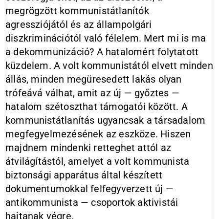
megrögzött kommunistátlanítók
agressziójától és az állampolgári
diszkriminációtól való félelem. Mert mi is ma
a dekommunizáció? A hatalo­mért folytatott
küzdelem. A volt kommunistától elvett minden
állás, minden megüresedett lakás olyan
trófeává válhat, amit az új — győztes —
hatalom szétoszt­hat támogatói kö­zött. A
kommunistátlanítás ugyancsak a társadalom
megfegyelmezésének az eszköze. Hi­szen
majdnem mindenki retteghet at­tól az
átvilágítástól, amelyet a volt kommunista
biztonsági apparátus ál­tal készített
dokumentumokkal fel­fegyverzett új —
antikommunista — cso­portok aktivistái
hajtanak végre.