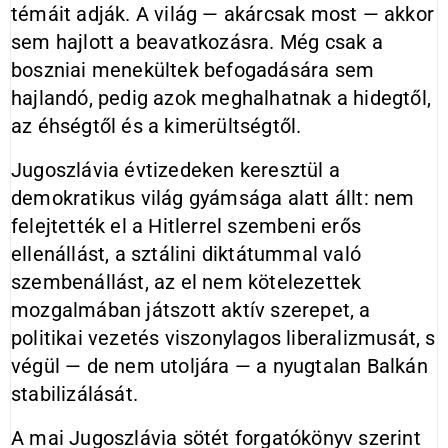
témáit adják. A világ — akárcsak most — akkor
sem hajlott a beavatkozásra. Még csak a
boszniai menekültek befogadására sem
hajlan­dó, pedig azok meghalhatnak a hideg­től,
az éhségtől és a kimerültségtől.
Jugoszlávia évtizedeken keresztül a
demokratikus világ gyámsága alatt állt: nem
felejtették el a Hitlerrel szembeni erős
ellenállást, a sztálini diktátummal való
szembenállást, az el nem kötelezettek
mozgalmában játszott aktív szerepet, a
politikai ve­zetés viszonylagos liberalizmusát, s
végül — de nem utoljára — a nyugtalan Balkán
stabilizálását.
A mai Jugoszlávia sötét forgató­könyv szerint