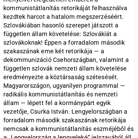
kommunistátlanítás retorikáját fel­használva
kezdtek harcot a hatalom megszerzéséért.
Szlovákiában hason­ló szerepet játszott a
független állam követelése: Szlovákiát a
szlovákok­nak! Éppen a forradalom második
szakaszának eme két retorikája — a
dekommunizáció Csehországban, va­lamint a
független szlovák nemzeti állam követelése
eredményezte a köztársaság szétesését.
Magyarorszá­gon, ugyanilyen programmal —
radi­kális kommunistátlanítás és nemzeti
állam — lépett fel a kormánypárt egyik
vezetője, Csurka István. Len­gyelországban a
forradalom második szakaszának retorikája
nemcsak a kommunistátlanítás eszméjéből és
a „Lengyelország a lengyeleké” jel­szavából áll.