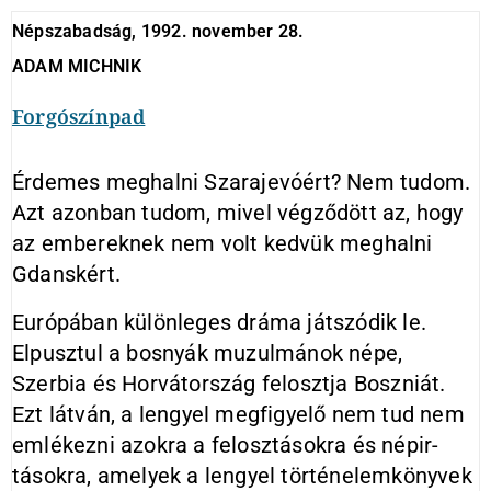
Népszabadság, 1992. november 28.
ADAM MICHNIK
Forgószínpad
Érdemes meghalni Szarajevóért? Nem tudom.
Azt azonban tudom, mi­vel végződött az, hogy
az emberek­nek nem volt kedvük meghalni
Gdanskért.
Európában különleges dráma ját­szódik le.
Elpusztul a bosnyák muzul­mánok népe,
Szerbia és Horvátország felosztja Boszniát.
Ezt látván, a len­gyel megfigyelő nem tud nem
emlé­kezni azokra a felosztásokra és népir­
tásokra, amelyek a lengyel történe­lemkönyvek