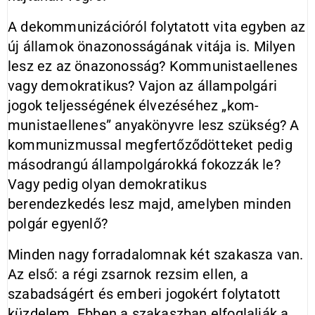
A dekommunizációról folytatott vi­ta egyben az
új államok önazonossá­gának vitája is. Milyen
lesz ez az ön­azonosság? Kommunistaellenes
vagy demokratikus? Vajon az állampolgári
jogok teljességének élvezéséhez „kom­
munistaellenes” anyakönyvre lesz szükség? A
kom­munizmussal megfertőződötteket pedig
másodrangú állampolgá­rokká fokoz­zák le?
Vagy pedig olyan demokratikus
berendezkedés lesz majd, amelyben minden
polgár egyenlő?
Minden nagy forradalomnak két szakasza van.
Az első: a régi zsarnok rezsim ellen, a
szabadságért és embe­ri jogokért folytatott
küzdelem. Eb­ben a szakaszban elfoglalják a