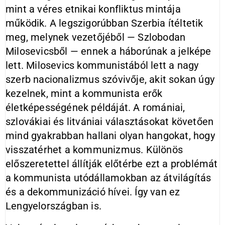
mint a véres etnikai konfliktus mintája
működik. A leg­szigorúbban Szerbia ítéltetik
meg, melynek vezetőjéből — Szlobodan
Milosevicsből — ennek a háborúnak a jelképe
lett. Milosevics kommunistá­ból lett a nagy
szerb nacionalizmus szóvivője, akit sokan úgy
kezelnek, mint a kommunista erők
életképessé­gének példáját. A romániai,
szlová­kiai és litvániai választásokat követő­en
mind gyakrabban hallani olyan hangokat, hogy
visszatérhet a kom­munizmus. Különös
előszeretettel ál­lítják előtérbe ezt a problémát
a kom­munista utódállamokban az átvilágí­tás
és a dekommunizáció hívei. Így van ez
Lengyelországban is.