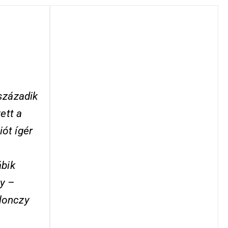
századik
ett a
iót ígér
ábik
y –
blonczy