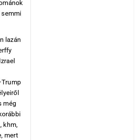
 románok
or semmi
on lazán
rffy
zrael
n–Trump
lyeiről
és még
korábbi
, khm,
e, mert