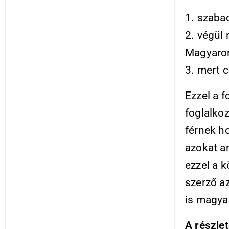
1. szaba
2. végül
Magyaror
3. mert 
Ezzel a f
foglalko
férnek h
azokat am
ezzel a 
szerző a
is magya
A részle