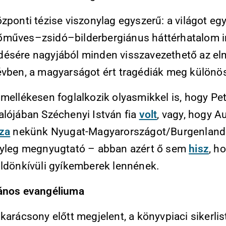
zponti tézise viszonylag egyszerű: a világot eg
műves–zsidó–bilderbergiánus háttérhatalom ir
ésére nagyjából minden visszavezethető az el
évben, a magyarságot ért tragédiák meg különö
mellékesen foglalkozik olyasmikkel is, hogy Pet
alójában Széchenyi István fia
volt
, vagy, hogy A
sza
nekünk Nyugat-Magyarországot/Burgenlando
nyleg megnyugtató – abban azért ő sem
hisz
, h
öldönkívüli gyíkemberek lennének.
ános evangéliuma
karácsony előtt megjelent, a könyvpiaci sikerli