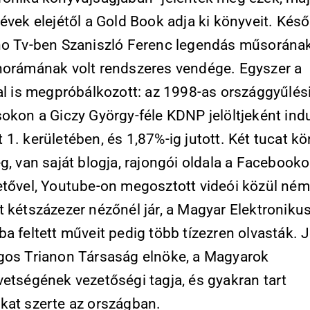
évek elejétől a Gold Book adja ki könyveit. Kés
ho Tv-ben Szaniszló Ferenc legendás műsorának
norámának volt rendszeres vendége. Egyszer a
val is megpróbálkozott: az 1998-as országgyűlés
okon a Giczy György-féle KDNP jelöltjeként indu
1. kerületében, és 1,87%-ig jutott. Két tucat k
g, van saját blogja, rajongói oldala a Facebook
etővel, Youtube-on megosztott videói közül ném
t kétszázezer nézőnél jár, a Magyar Elektroniku
a feltett műveit pedig több tízezren olvasták. 
gos Trianon Társaság elnöke, a Magyarok
vetségének vezetőségi tagja, és gyakran tart
kat szerte az országban.