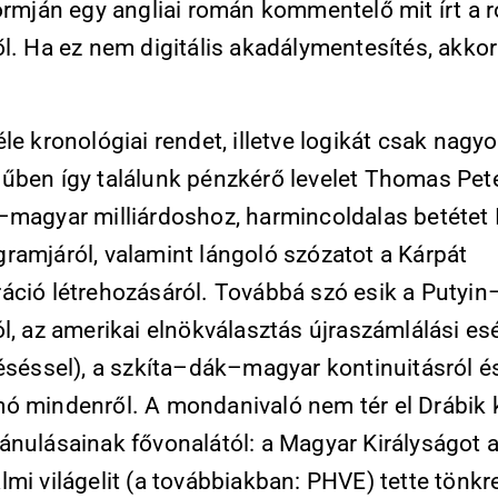
formján egy angliai román kommentelő mit írt a
ől. Ha ez nem digitális akadálymentesítés, akk
le kronológiai rendet, illetve logikát csak nagy
űben így találunk pénzkérő levelet Thomas Pete
–magyar milliárdoshoz, harmincoldalas betétet I
ramjáról, valamint lángoló szózatot a Kárpát
áció létrehozásáról. Továbbá szó esik a Putyi
l, az amerikai elnökválasztás újraszámlálási esé
késéssel), a szkíta–dák–magyar kontinuitásról 
ó mindenről. A mondanivaló nem tér el Drábik 
ánulásainak fővonalától: a Magyar Királyságot a
mi világelit (a továbbiakban: PHVE) tette tönkr