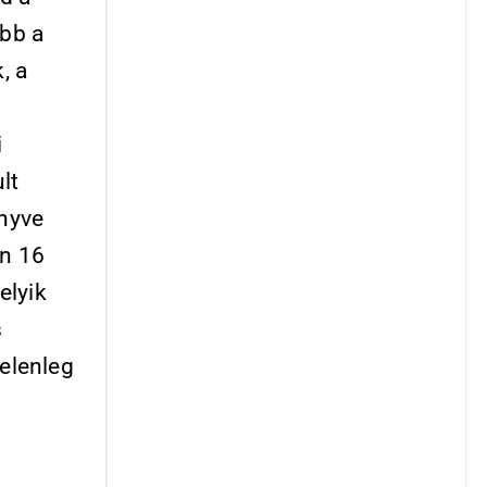
őbb a
, a
i
lt
önyve
on 16
elyik
s
Jelenleg