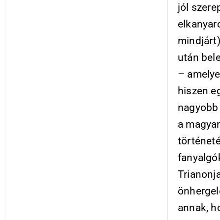
jól szer
elkanyaro
mindjárt
után bel
– amelye
hiszen e
nagyobb 
a magya
történet
fanyalgók
Trianonj
önhergelé
annak, h