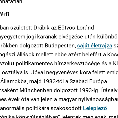
nhatatlan.
érfi
ban született Drábik az Eötvös Loránd
egyetem jogi karának elvégzése után különbö
rökben dolgozott Budapesten,
saját életrajza
sz
 jogászi állások mellett ebbe azért belefért a Ko
szolút politikamentes hírszerkesztősége és a K
s osztálya is. Jóval negyvenéves kora felett emig
 Államokba, majd 1983-tól a Szabad Európa
saként Münchenben dolgozott 1993-ig. Írásaiv
nes évek óta van jelen a magyar nyilvánosságba
ranormális politikára szakosodott
Leleplező
rónika könyvújságjában” jelentek meg ezek, maj