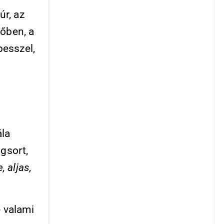
úr, az
őben, a
pesszel,
ála
ngsort,
, aljas,
 valami