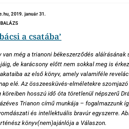
e.hu, 2019. január 31.
 BALÁZS
bácsi a csatába’
v van még a trianoni békeszerződés aláírásának 
jáig, de karácsony előtt nem sokkal meg is érkez
rakataiba az első könyv, amely valamiféle revelác
nap elé. Az összeesküvés-elméletekre szomjazó
 köreiben hosszú idő óta töretlenül népszerű Dr
ázéves Trianon című munkája – fogalmazzunk íg
yomdászati és intellektuális bravúr egyszerre. A
örténész könyv(nem)ajánlója a Válaszon.