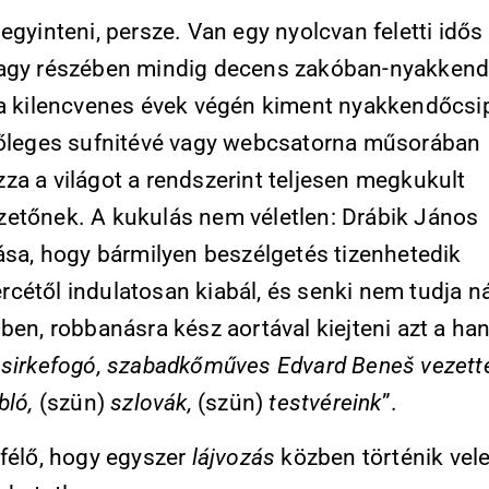
egyinteni, persze. Van egy nyolcvan feletti idős 
agy részében mindig decens zakóban-nyakkend
 a kilencvenes évek végén kiment nyakkendőcsi
zőleges sufnitévé vagy webcsatorna műsorában
za a világot a rendszerint teljesen megkukult
etőnek. A kukulás nem véletlen: Drábik János
tása, hogy bármilyen beszélgetés tizenhetedik
cétől indulatosan kiabál, és senki nem tudja n
ben, robbanásra kész aortával kiejteni azt a ha
csirkefogó, szabadkőműves Edvard Bene
š vezette
bló,
(szün)
szlovák,
(szün)
testvéreink
”.
 félő, hogy egyszer
lájvozás
közben történik vele