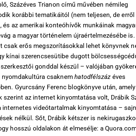
eplő, Százéves Trianon című művében némileg
dik korábbi tematikáitól (nem teljesen, de erről
), és az amerikai konteóhívők munkáinak magya
evág a magyar történelem újraértelmezésébe is.
t csak erős megszorításokkal lehet könyvnek n
gy kínai szerencsesütibe dugott bölcsességcéd
szerkesztői gonddal készül – valójában gyökere
r nyomdakultúra csaknem
hatodfélszáz
éves
ében. Gyurcsány Ferenc blogkönyve után, amely
 szerint az internet kinyomtatása volt, Drábik 
a internetes videótartalmak kinyomtatása – saj
sek nélkül. Sőt, Drábik kétszer is nekirugaszko
ogy hosszú oldalakon át elmesélje: a Quora.co