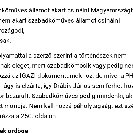
dkőműves államot akart csinálni Magyarországb
 nem akart szabadkőműves államot csinálni
szágból,
csak.
olyamattal a szerző szerint a történészek nem
znak eleget, mert szabadkömcsik vagy pedig n
ozzá az IGAZI dokumentumokhoz: de mivel a P
úgy is elzárta, így Drábik János sem férhet ho
kör bezárult. Szabadkőműves pedig mindenki, aki
zt mondja. Nem kell hozzá páholytagság: ezt sz
rázza a 250. oldalon.
tek ördöge