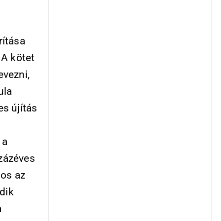
rítása
 A kötet
evezni,
ula
s újítás
 a
Százéves
nos az
dik
m