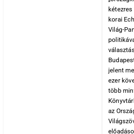
kétezres 
korai Ec
Világ-Pa
politiká
választás
Budapest 
jelent me
ezer köv
több min
Könyvtárb
az Orszá
Világszö
előadáso