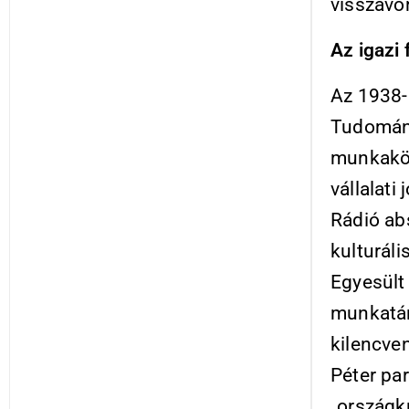
visszavo
Az igazi f
Az 1938-
Tudomány
munkakö
vállalati
Rádió ab
kulturáli
Egyesült
munkatár
kilencve
Péter pa
„országk