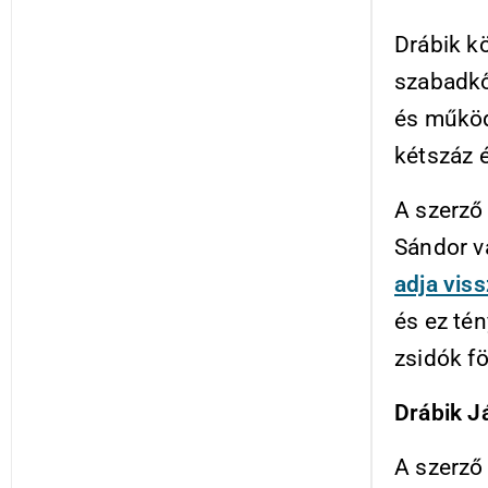
Drábik kö
szabadkő
és működ
kétszáz 
A szerző 
Sándor v
adja vis
és ez té
zsidók f
Drábik J
A szerző 