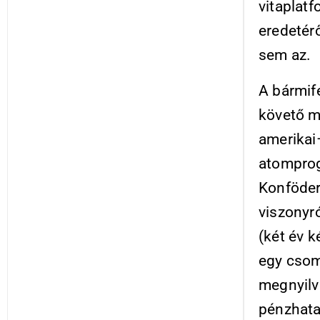
vitaplat
eredetér
sem az.
A bármifé
követő m
amerikai
atomprog
Konföder
viszonyró
(két év 
egy csom
megnyilv
pénzhatal