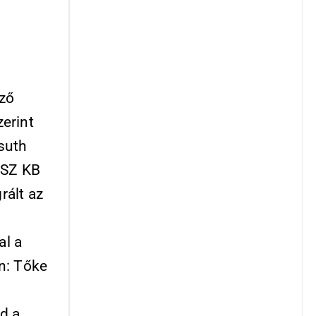
ző
erint
ssuth
ISZ KB
rált az
al a
n: Tőke
d a