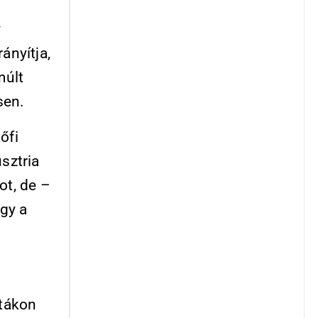
y
ányítja,
múlt
sen.
őfi
usztria
t, de –
ogy a
stákon