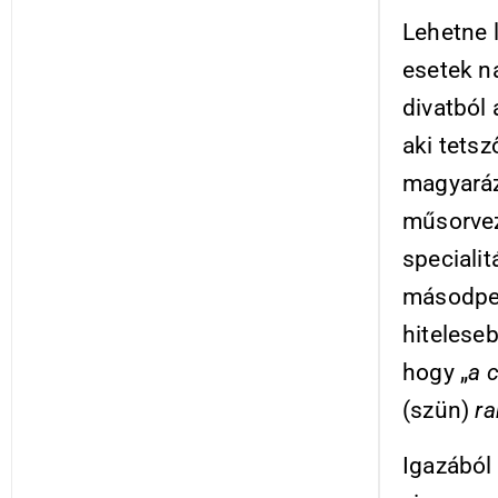
Lehetne l
esetek n
divatból
aki tets
magyaráz
műsorvez
speciali
másodper
hiteleseb
hogy „
a 
(szün)
ra
Igazából