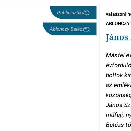
Publicisztika
valaszonlin
ABLONCZY
Ablonczy Balázs
János 
Másfél é
évforduló
boltok ki
az emlék
közönség
János Sz
műfaji, n
Balázs t