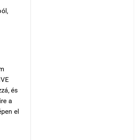
ól,
em
HVE
zzá, és
re a
épen el