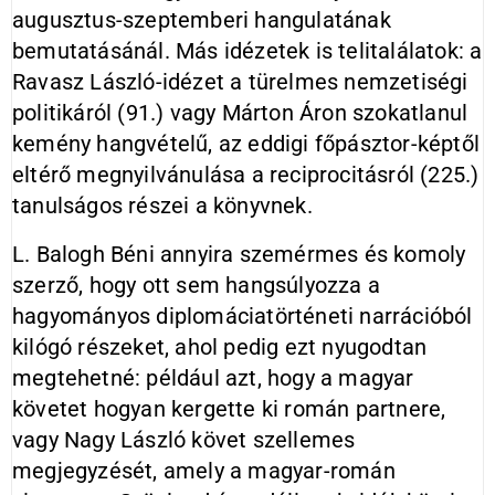
augusztus-szeptemberi hangulatának
bemutatásánál. Más idézetek is telitalálatok: a
Ravasz László-idézet a türelmes nemzetiségi
politikáról (91.) vagy Márton Áron szokatlanul
kemény hangvételű, az eddigi főpásztor-képtől
eltérő megnyilvánulása a reciprocitásról (225.)
tanulságos részei a könyvnek.
L. Balogh Béni annyira szemérmes és komoly
szerző, hogy ott sem hangsúlyozza a
hagyományos diplomáciatörténeti narrációból
kilógó részeket, ahol pedig ezt nyugodtan
megtehetné: például azt, hogy a magyar
követet hogyan kergette ki román partnere,
vagy Nagy László követ szellemes
megjegyzését, amely a magyar-román