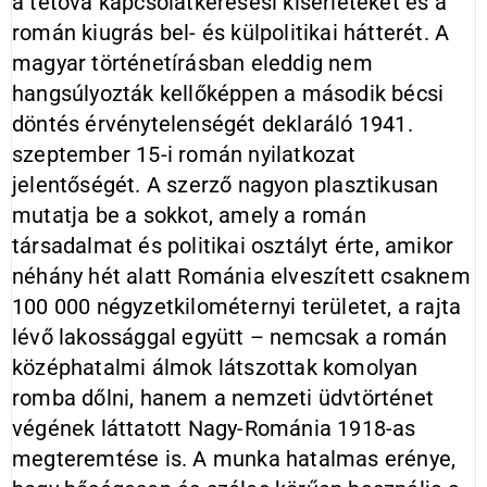
a tétova kapcsolatkeresési kísérleteket és a
román kiugrás bel- és külpolitikai hátterét. A
magyar történetírásban eleddig nem
hangsúlyozták kellőképpen a második bécsi
döntés érvénytelenségét deklaráló 1941.
szeptember 15-i román nyilatkozat
jelentőségét. A szerző nagyon plasztikusan
mutatja be a sokkot, amely a román
társadalmat és politikai osztályt érte, amikor
néhány hét alatt Románia elveszített csaknem
100 000 négyzetkilométernyi területet, a rajta
lévő lakossággal együtt – nemcsak a román
középhatalmi álmok látszottak komolyan
romba dőlni, hanem a nemzeti üdvtörténet
végének láttatott Nagy-Románia 1918-as
megteremtése is. A munka hatalmas erénye,