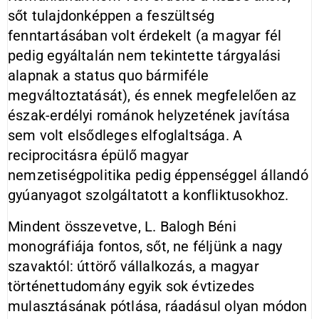
sőt tulajdonképpen a feszültség
fenntartásában volt érdekelt (a magyar fél
pedig egyáltalán nem tekintette tárgyalási
alapnak a status quo bármiféle
megváltoztatását), és ennek megfelelően az
észak-erdélyi románok helyzetének javítása
sem volt elsődleges elfoglaltsága. A
reciprocitásra épülő magyar
nemzetiségpolitika pedig éppenséggel állandó
gyúanyagot szolgáltatott a konfliktusokhoz.
Mindent összevetve, L. Balogh Béni
monográfiája fontos, sőt, ne féljünk a nagy
szavaktól: úttörő vállalkozás, a magyar
történettudomány egyik sok évtizedes
mulasztásának pótlása, ráadásul olyan módon