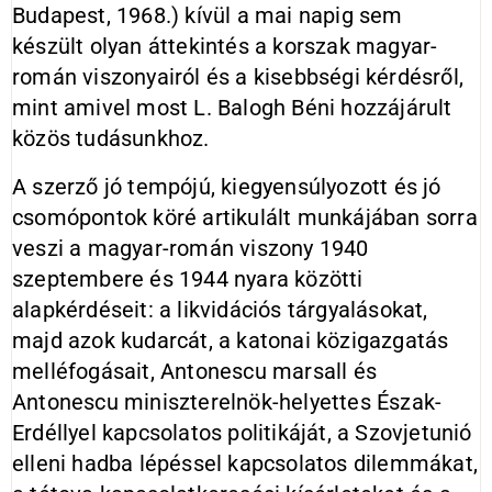
Budapest, 1968.) kívül a mai napig sem
készült olyan áttekintés a korszak magyar-
román viszonyairól és a kisebbségi kérdésről,
mint amivel most L. Balogh Béni hozzájárult
közös tudásunkhoz.
A szerző jó tempójú, kiegyensúlyozott és jó
csomópontok köré artikulált munkájában sorra
veszi a magyar-román viszony 1940
szeptembere és 1944 nyara közötti
alapkérdéseit: a likvidációs tárgyalásokat,
majd azok kudarcát, a katonai közigazgatás
melléfogásait, Antonescu marsall és
Antonescu miniszterelnök-helyettes Észak-
Erdéllyel kapcsolatos politikáját, a Szovjetunió
elleni hadba lépéssel kapcsolatos dilemmákat,