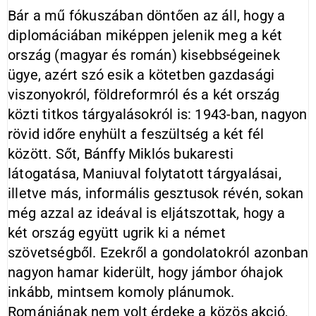
Bár a mű fókuszában döntően az áll, hogy a
diplomáciában miképpen jelenik meg a két
ország (magyar és román) kisebbségeinek
ügye, azért szó esik a kötetben gazdasági
viszonyokról, földreformról és a két ország
közti titkos tárgyalásokról is: 1943-ban, nagyon
rövid időre enyhült a feszültség a két fél
között. Sőt, Bánffy Miklós bukaresti
látogatása, Maniuval folytatott tárgyalásai,
illetve más, informális gesztusok révén, sokan
még azzal az ideával is eljátszottak, hogy a
két ország együtt ugrik ki a német
szövetségből. Ezekről a gondolatokról azonban
nagyon hamar kiderült, hogy jámbor óhajok
inkább, mintsem komoly plánumok.
Romániának nem volt érdeke a közös akció,