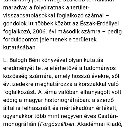
maradva: a folyóiratnak a terület-
visszacsatolásokkal foglalkozó számai –
gondolok itt többek között az Észak-Erdéllyel
foglalkozó, 2006. évi második számra – pedig
fordulópontot jelentenek e területek
kutatásában.
L. Balogh Béni könyvével olyan kutatás
eredményét tette elérhetővé a tudományos
közösség számára, amely hosszú évekre, sőt
évtizedekre meghatározza a korszakkal való
foglalkozást. A téma valóban elhanyagolt volt
eddig a magyar historiográfiában: a szerző
által is felhasznált és mértékadóan értékelt,
ugyanakkor több mint negyven éves Csatári-
monográfián (
Forgószélben
. Akadémiai Kiadó,