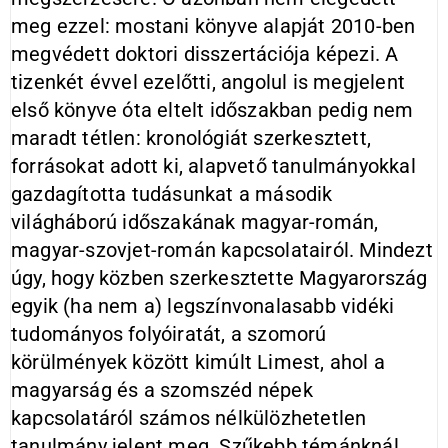
meg ezzel: mostani könyve alapját 2010-ben
megvédett doktori disszertációja képezi. A
tizenkét évvel ezelőtti, angolul is megjelent
első könyve óta eltelt időszakban pedig nem
maradt tétlen: kronológiát szerkesztett,
forrásokat adott ki, alapvető tanulmányokkal
gazdagította tudásunkat a második
világháború időszakának magyar-román,
magyar-szovjet-román kapcsolatairól. Mindezt
úgy, hogy közben szerkesztette Magyarország
egyik (ha nem a) legszínvonalasabb vidéki
tudományos folyóiratát, a szomorú
körülmények között kimúlt Limest, ahol a
magyarság és a szomszéd népek
kapcsolatáról számos nélkülözhetetlen
tanulmány jelent meg. Szűkebb témánknál