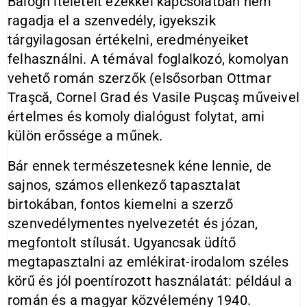
Balogh ítéleteit ezekkel kapcsolatban nem
ragadja el a szenvedély, igyekszik
tárgyilagosan értékelni, eredményeiket
felhasználni. A témával foglalkozó, komolyan
vehető román szerzők (elsősorban Ottmar
Traşcă, Cornel Grad és Vasile Puşcaş műveivel
értelmes és komoly dialógust folytat, ami
külön erőssége a műnek.
Bár ennek természetesnek kéne lennie, de
sajnos, számos ellenkező tapasztalat
birtokában, fontos kiemelni a szerző
szenvedélymentes nyelvezetét és józan,
megfontolt stílusát. Ugyancsak üdítő
megtapasztalni az emlékirat-irodalom széles
körű és jól poentírozott használatát: például a
román és a magyar közvélemény 1940.