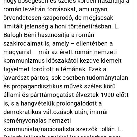
hogy bőségesen és széles körűen használja a
román levéltári forrásokat, ami ugyan
örvendetesen szaporodó, de mégiscsak
limitált jelenség a honi történetírásban. L.
Balogh Béni hasznosítja a román
szakirodalmat is, amely – ellentétben a
magyarral – már az érett román nemzeti
kommunizmus időszakától kezdve kiemelt
figyelmet fordított a témának. Ezek a
javarészt pártos, sok esetben tudománytalan
és propagandisztikus művek széles körű
állami és párttámogatást élveztek 1990 előtt
is, s a hangvételük prolongálódott a
demokratikus változások után, immár
keményvonalas nemzeti
kommunista/nacionalista szerzők tollán. L.