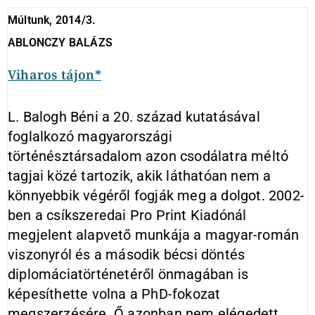
Múltunk, 2014/3.
ABLONCZY BALÁZS
Viharos tájon*
L. Balogh Béni a 20. század kutatásával
foglalkozó magyarországi
történésztársadalom azon csodálatra méltó
tagjai közé tartozik, akik láthatóan nem a
könnyebbik végéről fogják meg a dolgot. 2002-
ben a csíkszeredai Pro Print Kiadónál
megjelent alapvető munkája a magyar-román
viszonyról és a második bécsi döntés
diplomáciatörténetéről önmagában is
képesíthette volna a PhD-fokozat
megszerzésére. Ő azonban nem elégedett