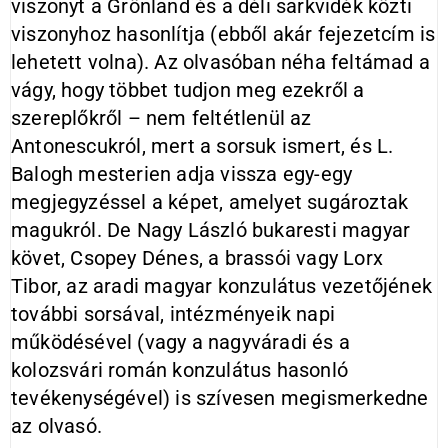
viszonyt a Grönland és a déli sarkvidék közti
viszonyhoz hasonlítja (ebből akár fejezetcím is
lehetett volna). Az olvasóban néha feltámad a
vágy, hogy többet tudjon meg ezekről a
szereplőkről – nem feltétlenül az
Antonescukról, mert a sorsuk ismert, és L.
Balogh mesterien adja vissza egy-egy
megjegyzéssel a képet, amelyet sugároztak
magukról. De Nagy László bukaresti magyar
követ, Csopey Dénes, a brassói vagy Lorx
Tibor, az aradi magyar konzulátus vezetőjének
további sorsával, intézményeik napi
működésével (vagy a nagyváradi és a
kolozsvári román konzulátus hasonló
tevékenységével) is szívesen megismerkedne
az olvasó.