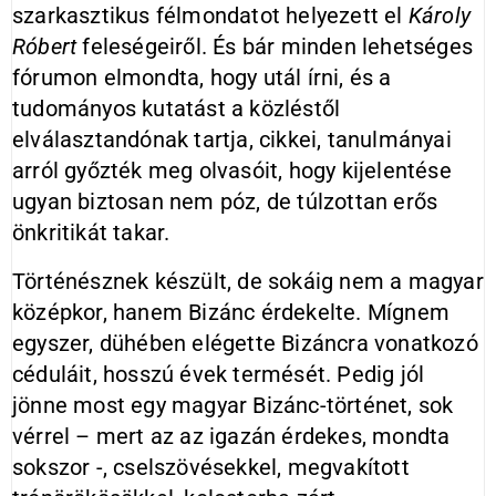
szarkasztikus félmondatot helyezett el
Károly
Róbert
feleségeiről. És bár minden lehetséges
fórumon elmondta, hogy utál írni, és a
tudományos kutatást a közléstől
elválasztandónak tartja, cikkei, tanulmányai
arról győzték meg olvasóit, hogy kijelentése
ugyan biztosan nem póz, de túlzottan erős
önkritikát takar.
Történésznek készült, de sokáig nem a magyar
középkor, hanem Bizánc érdekelte. Mígnem
egyszer, dühében elégette Bizáncra vonatkozó
céduláit, hosszú évek termését. Pedig jól
jönne most egy magyar Bizánc-történet, sok
vérrel – mert az az igazán érdekes, mondta
sokszor -, cselszövésekkel, megvakított