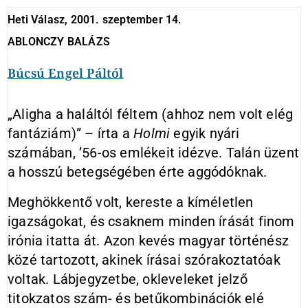
Heti Válasz, 2001. szeptember 14.
ABLONCZY BALÁZS
Búcsú Engel Páltól
„Aligha a haláltól féltem (ahhoz nem volt elég
fantáziám)” – írta a
Holmi
egyik nyári
számában, ’56-os emlékeit idézve. Talán üzent
a hosszú betegségében érte aggódóknak.
Meghökkentő volt, kereste a kíméletlen
igazságokat, és csaknem minden írását finom
irónia itatta át. Azon kevés magyar történész
közé tartozott, akinek írásai szórakoztatóak
voltak. Lábjegyzetbe, okleveleket jelző
titokzatos szám- és betűkombinációk elé