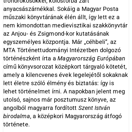
trónörökösökkel, kolostorba zárt
anyacsászárnékkal. Sokáig a Magyar Posta
műszaki könyvtárának élén állt, így lett ez a
nem kimondottan medievisztikai szakkönyvtár
az Anjou- és Zsigmond-kor kutatásának
egyszemélyes központja. Már „céhbeli”, az
MTA Történettudományi Intézetben dolgozó
történészként írta a
Magyarország Európában
című könyvsorozat középkort tárgyaló kötetét,
amely a kilencvenes évek legelejétől sokaknak
lett életre szóló élmény és biztatás: így is
lehet történelmet írni. A napokban jelent meg
utolsó, sajnos már posztumusz könyve, az
angolból magyarra fordított
Szent István
birodalma
, a középkori Magyarország átfogó
története.