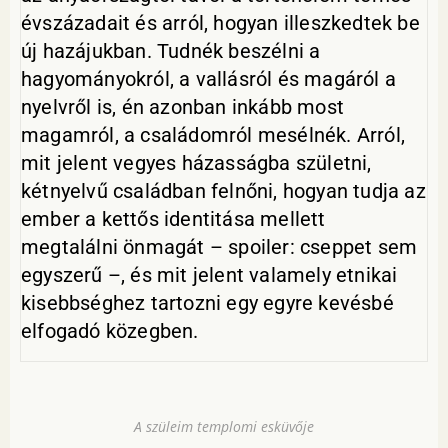
évszázadait és arról, hogyan illeszkedtek be
új hazájukban. Tudnék beszélni a
hagyományokról, a vallásról és magáról a
nyelvről is, én azonban inkább most
magamról, a családomról mesélnék. Arról,
mit jelent vegyes házasságba születni,
kétnyelvű családban felnőni, hogyan tudja az
ember a kettős identitása mellett
megtalálni önmagát – spoiler: cseppet sem
egyszerű –, és mit jelent valamely etnikai
kisebbséghez tartozni egy egyre kevésbé
elfogadó közegben.
A szüleim templomi esküvője