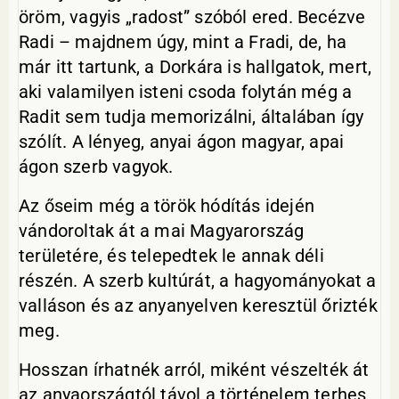
öröm, vagyis „radost” szóból ered. Becézve
Radi – majdnem úgy, mint a Fradi, de, ha
már itt tartunk, a Dorkára is hallgatok, mert,
aki valamilyen isteni csoda folytán még a
Radit sem tudja memorizálni, általában így
szólít. A lényeg, anyai ágon magyar, apai
ágon szerb vagyok.
Az őseim még a török hódítás idején
vándoroltak át a mai Magyarország
területére, és telepedtek le annak déli
részén. A szerb kultúrát, a hagyományokat a
valláson és az anyanyelven keresztül őrizték
meg.
Hosszan írhatnék arról, miként vészelték át
az anyaországtól távol a történelem terhes