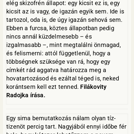
elég skizofrén állapot: egy kicsit ez is, egy
kicsit az is vagy, de igazán egyik sem. Ide is
tartozol, oda is, de úgy igazán sehová sem.
Ebben a furcsa, köztes állapotban pedig
nincs annál küzdelmesebb – és
izgalmasabb –, mint megtalálni önmagad,
és felismerni: attól függetlenül, hogy a
többségnek szüksége van rá, hogy egy
címkét rád aggatva határozza meg a
hovatartozásod és ezáltal téged is, neked
korántsem kell ezt tenned.
Filákovity
Radojka írása.
Egy sima bemutatkozás nálam olyan tíz-
tizenöt percig tart. Nagyjából ennyi időbe fér