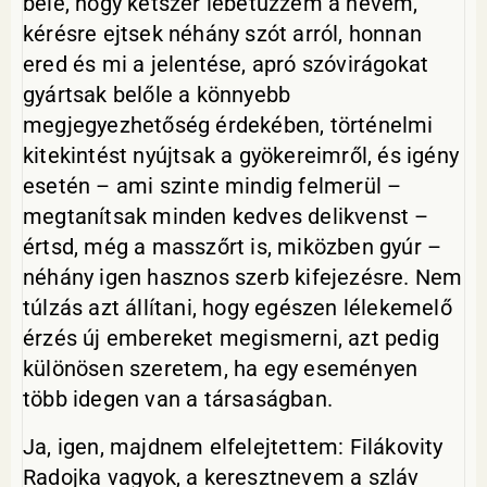
bele, hogy kétszer lebetűzzem a nevem,
kérésre ejtsek néhány szót arról, honnan
ered és mi a jelentése, apró szóvirágokat
gyártsak belőle a könnyebb
megjegyezhetőség érdekében, történelmi
kitekintést nyújtsak a gyökereimről, és igény
esetén – ami szinte mindig felmerül –
megtanítsak minden kedves delikvenst –
értsd, még a masszőrt is, miközben gyúr –
néhány igen hasznos szerb kifejezésre. Nem
túlzás azt állítani, hogy egészen lélekemelő
érzés új embereket megismerni, azt pedig
különösen szeretem, ha egy eseményen
több idegen van a társaságban.
Ja, igen, majdnem elfelejtettem: Filákovity
Radojka vagyok, a keresztnevem a szláv