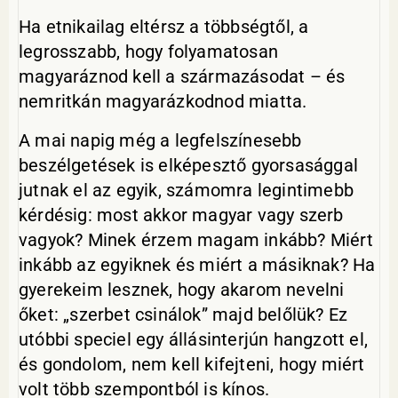
Ha etnikailag eltérsz a többségtől, a
legrosszabb, hogy folyamatosan
magyaráznod kell a származásodat – és
nemritkán magyarázkodnod miatta.
A mai napig még a legfelszínesebb
beszélgetések is elképesztő gyorsasággal
jutnak el az egyik, számomra legintimebb
kérdésig: most akkor magyar vagy szerb
vagyok? Minek érzem magam inkább? Miért
inkább az egyiknek és miért a másiknak? Ha
gyerekeim lesznek, hogy akarom nevelni
őket: „szerbet csinálok” majd belőlük? Ez
utóbbi speciel egy állásinterjún hangzott el,
és gondolom, nem kell kifejteni, hogy miért
volt több szempontból is kínos.