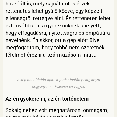
hozzáállás, mély sajnálatot is érzek:
rettenetes lehet gyűlölködve, egy képzelt
ellenségtől rettegve élni. És rettenetes lehet
ezt továbbadni a gyerekünknek ahelyett,
hogy elfogadásra, nyitottságra és empátiára
nevelnénk. Én akkor, ott a gép előtt ülve
megfogadtam, hogy többé nem szeretnék
félelmet érezni a származásom miatt.
A kép bal oldalán apai, a jobb oldalán pedig anyai
nagyanyám – középen én vagyok
Az én gyökereim, az én történetem
Sokáig nehéz volt meghatározni önmagam,