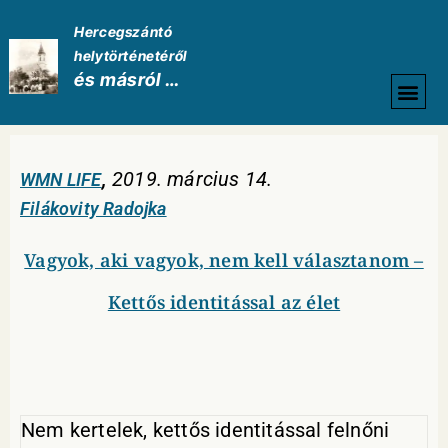
Hercegszántó
helytörténetéről
és másról …
HELYTÖRTÉNETI
,
2019. március 14.
WMN LIFE
Filákovity Radojka
Vagyok, aki vagyok, nem kell választanom –
Kettős identitással az élet
Nem kertelek, kettős identitással felnőni