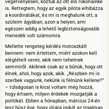
végérvényesen, köztük az ott élő rokonainké
is. Rettegtem, hogy az egyik pilóta elhibázza
a koordinátákat, és mi is meghalunk ott, a
szüleim ágyában, azon a helyen, ami
egészen addig a lehető legbiztonságosabb
menedék volt számomra.
Mellette rengeteg kérdés motoszkált
bennem: nem értettem, miért azokon kell
elégtételt venni, akik nem tehetnek
semmiről. Akiknek csak az a bűnük, hogy ott
élnek, ahol, hogy azok, akik. „Részben mi is
szerbek vagyunk, nekünk is félnünk kellene?”
– túlságosan is kicsi voltam még hozzá,
hogy értsem, milyen érdekek mozgatják a
politikát. Ebben a hónapban, március 24-én
lesz húsz éve, hogy útjára indult az Irgalmas