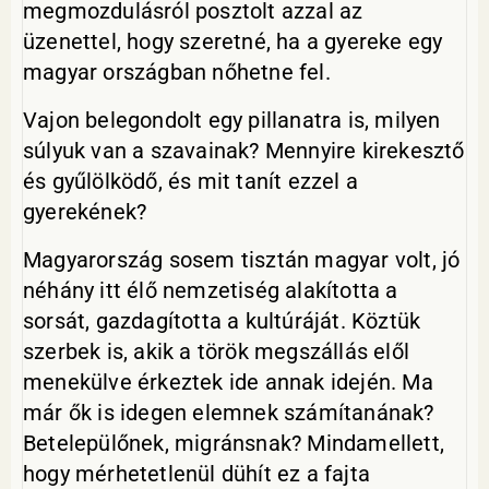
megmozdulásról posztolt azzal az
üzenettel, hogy szeretné, ha a gyereke egy
magyar országban nőhetne fel.
Vajon belegondolt egy pillanatra is, milyen
súlyuk van a szavainak? Mennyire kirekesztő
és gyűlölködő, és mit tanít ezzel a
gyerekének?
Magyarország sosem tisztán magyar volt, jó
néhány itt élő nemzetiség alakította a
sorsát, gazdagította a kultúráját. Köztük
szerbek is, akik a török megszállás elől
menekülve érkeztek ide annak idején. Ma
már ők is idegen elemnek számítanának?
Betelepülőnek, migránsnak? Mindamellett,
hogy mérhetetlenül dühít ez a fajta