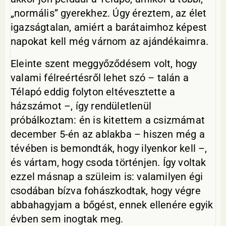
„normális” gyerekhez. Úgy éreztem, az élet
igazságtalan, amiért a barátaimhoz képest
napokat kell még várnom az ajándékaimra.
Eleinte szent meggyőződésem volt, hogy
valami félreértésről lehet szó – talán a
Télapó eddig folyton eltévesztette a
házszámot –, így rendületlenül
próbálkoztam: én is kitettem a csizmámat
december 5-én az ablakba – hiszen még a
tévében is bemondták, hogy ilyenkor kell –,
és vártam, hogy csoda történjen. Így voltak
ezzel másnap a szüleim is: valamilyen égi
csodában bízva fohászkodtak, hogy végre
abbahagyjam a bőgést, ennek ellenére egyik
évben sem inogtak meg.