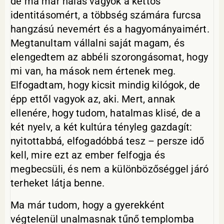
de ma már hálás vagyok a kettős
identitásomért, a többség számára furcsa
hangzású nevemért és a hagyományaimért.
Megtanultam vállalni saját magam, és
elengedtem az abbéli szorongásomat, hogy
mi van, ha mások nem értenek meg.
Elfogadtam, hogy kicsit mindig kilógok, de
épp ettől vagyok az, aki. Mert, annak
ellenére, hogy tudom, hatalmas klisé, de a
két nyelv, a két kultúra tényleg gazdagít:
nyitottabbá, elfogadóbbá tesz – persze idő
kell, mire ezt az ember felfogja és
megbecsüli, és nem a különbözőséggel járó
terheket látja benne.
Ma már tudom, hogy a gyerekként
végtelenül unalmasnak tűnő templomba