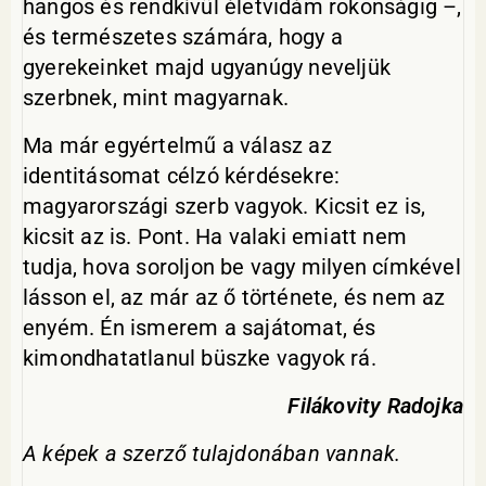
hangos és rendkívül életvidám rokonságig –,
és természetes számára, hogy a
gyerekeinket majd ugyanúgy neveljük
szerbnek, mint magyarnak.
Ma már egyértelmű a válasz az
identitásomat célzó kérdésekre:
magyarországi szerb vagyok. Kicsit ez is,
kicsit az is. Pont. Ha valaki emiatt nem
tudja, hova soroljon be vagy milyen címkével
lásson el, az már az ő története, és nem az
enyém. Én ismerem a sajátomat, és
kimondhatatlanul büszke vagyok rá.
Filákovity Radojka
A képek a szerző tulajdonában vannak.