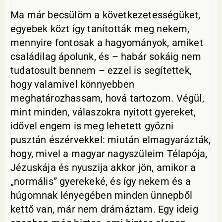
Ma már becsülöm a következetességüket,
egyebek közt így tanították meg nekem,
mennyire fontosak a hagyományok, amiket
családilag ápolunk, és – habár sokáig nem
tudatosult bennem – ezzel is segítettek,
hogy valamivel könnyebben
meghatározhassam, hová tartozom. Végül,
mint minden, válaszokra nyitott gyereket,
idővel engem is meg lehetett győzni
pusztán észérvekkel: miután elmagyarázták,
hogy, mivel a magyar nagyszüleim Télapója,
Jézuskája és nyuszija akkor jön, amikor a
„normális” gyerekeké, és így nekem és a
húgomnak lényegében minden ünnepből
kettő van, már nem drámáztam. Egy ideig