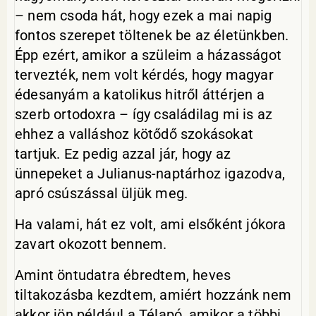
– nem csoda hát, hogy ezek a mai napig
fontos szerepet töltenek be az életünkben.
Épp ezért, amikor a szüleim a házasságot
tervezték, nem volt kérdés, hogy magyar
édesanyám a katolikus hitről áttérjen a
szerb ortodoxra – így családilag mi is az
ehhez a valláshoz kötődő szokásokat
tartjuk. Ez pedig azzal jár, hogy az
ünnepeket a Julianus-naptárhoz igazodva,
apró csúszással üljük meg.
Ha valami, hát ez volt, ami elsőként jókora
zavart okozott bennem.
Amint öntudatra ébredtem, heves
tiltakozásba kezdtem, amiért hozzánk nem
akkor jön például a Télapó, amikor a többi,