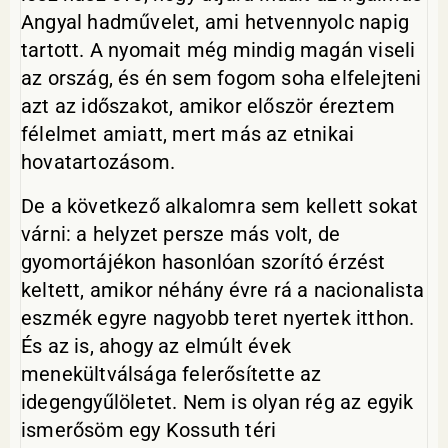
Angyal hadművelet, ami hetvennyolc napig
tartott. A nyomait még mindig magán viseli
az ország, és én sem fogom soha elfelejteni
azt az időszakot, amikor először éreztem
félelmet amiatt, mert más az etnikai
hovatartozásom.
De a következő alkalomra sem kellett sokat
várni: a helyzet persze más volt, de
gyomortájékon hasonlóan szorító érzést
keltett, amikor néhány évre rá a nacionalista
eszmék egyre nagyobb teret nyertek itthon.
És az is, ahogy az elmúlt évek
menekültválsága felerősítette az
idegengyűlöletet. Nem is olyan rég az egyik
ismerősöm egy Kossuth téri