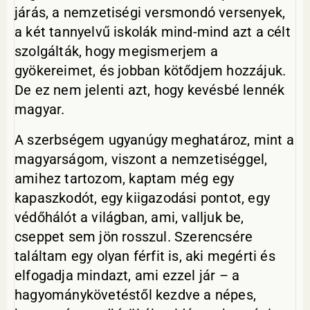
járás, a nemzetiségi versmondó versenyek,
a két tannyelvű iskolák mind-mind azt a célt
szolgálták, hogy megismerjem a
gyökereimet, és jobban kötődjem hozzájuk.
De ez nem jelenti azt, hogy kevésbé lennék
magyar.
A szerbségem ugyanúgy meghatároz, mint a
magyarságom, viszont a nemzetiséggel,
amihez tartozom, kaptam még egy
kapaszkodót, egy kiigazodási pontot, egy
védőhálót a világban, ami, valljuk be,
cseppet sem jön rosszul. Szerencsére
találtam egy olyan férfit is, aki megérti és
elfogadja mindazt, ami ezzel jár – a
hagyománykövetéstől kezdve a népes,