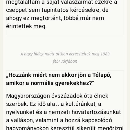
megtaláltam a saját válaszaimat ezekre a
cseppet sem tapintatos kérdésekre, de
ahogy ez megtörtént, többé már nem
érintettek meg.
A nagy hideg miatt otthon kereszteltek meg 1989
februárjában
„Hozzánk miért nem akkor jön a Télapó,
amikor a normális gyerekekhez?”
Magyarországon évszázadok óta élnek
szerbek. Ez idő alatt a kultúránkat, a
nyelvünket és a nemzeti hovatartozásunkat
a valláson, valamint a hozzá kapcsolódó
hagyományokon keresztül sikerült megőrizni