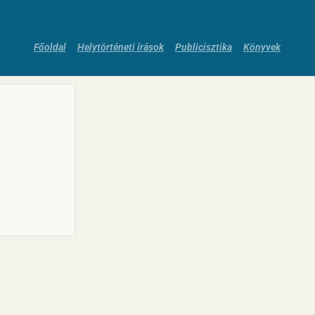
Főoldal
Helytörténeti írások
Publicisztika
Könyvek