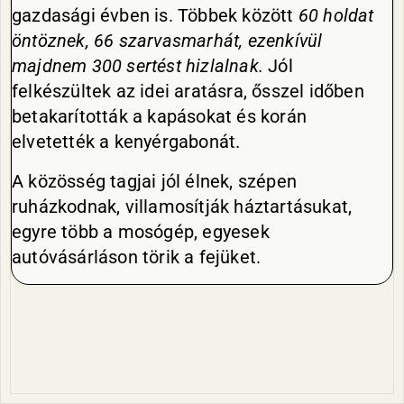
gazdasági évben is. Többek között
60 holdat
öntöznek, 66 szarvasmarhát, ezenkívül
majdnem 300 sertést hizlalnak.
Jól
felkészültek az idei aratásra, ősszel időben
betakarították a kapásokat és korán
elvetették a kenyérgabonát.
A közösség tagjai jól élnek, szépen
ruházkodnak, villamosítják háztartásukat,
egyre több a mosógép, egyesek
autóvásárláson törik a fejüket.