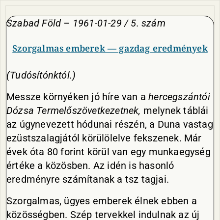
Szabad Föld –
1961-01-29 / 5. szám
Szorgalmas emberek — gazdag eredmények
(Tudósítónktól.)
Messze környéken jó híre van a
hercegszántói
Dózsa Termelőszövetkezetnek,
melynek táblái
az úgynevezett hódunai részén, a Duna vastag
ezüstszalagjától körülölelve fekszenek. Már
évek óta 80 forint körül van egy munkaegység
értéke a közösben. Az idén is hasonló
eredményre számítanak a tsz tagjai.
Szorgalmas, ügyes emberek élnek ebben a
közösségben. Szép tervekkel indulnak az új