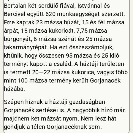
Bertalan két serdülő fiával, Istvánnal és
Bercivel együtt 620 munkaegységet szerzett.
Erre kaptak 23 mázsa búzát, 15 és fél mázsa
árpát, 18 mázsa kukoricát, 7,75 mázsa
burgonyát, 6 mázsa szénát és 25 mázsa
takarmányrépát. Ha ezt összeszámoljuk,
kitűnik, hogy összesen 95 mázsa és 25 kiló
terményt kapott a család. A háztáji területen
is termett 20—22 mázsa kukorica, vagyis több
mint 100 mázsa termény került Gorjanacék
házába.
Szépen híznak a háztáji gazdaságban
Gorjanacék sertései is. A nagyobbik hízó már
majdnem két mázsát nyom. Nem lesz hát
gondjuk a télen Gorjanacéknak sem.