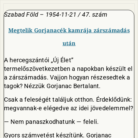
Szabad Föld –
1954-11-21 / 47. szám
Megtelik Gorjanacék kamrája zárszámadás
után
A hercegszántói „Új Élet”
termelőszövetkezetben a napokban készült el
a zárszámadás. Vajjon hogyan részesedtek a
tagok? Nézzük Gorjanac Bertalant.
Csak a feleségét találjuk otthon. Érdeklődünk:
megvannak-e elégedve az idei jövedelemmel?
— Nem panaszkodhatunk — feleli.
Gyors számvetést készítünk. Gorjanac