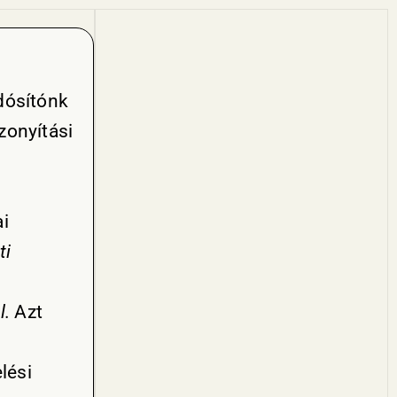
dósítónk
zonyítási
i
ti
l.
Azt
lési