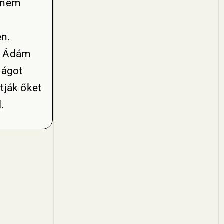
anem
en.
i
Ádám
ságot
rtják őket
.