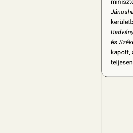
miniszt
Jánosh
kerület
Radvány
és
Szék
kapott, 
teljese