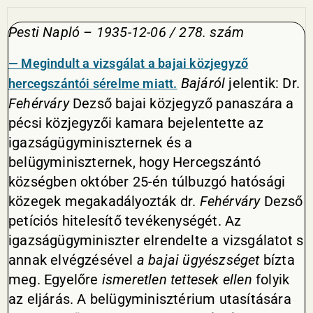
Pesti Napló – 1935-12-06 / 278. szám
— Megindult a vizsgálat a bajai közjegyző
Bajáról
jelentik: Dr.
hercegszántói sérelme miatt.
Fehérváry
Dezső bajai közjegyző panaszára a
pécsi közjegyzői kamara bejelentette az
igazságügyminiszternek és a
belügyminiszternek, hogy Hercegszántó
községben október 25-én túlbuzgó hatósági
közegek megakadályozták dr.
Fehérváry
Dezső
petíciós hitelesítő tevékenységét. Az
igazságügyminiszter elrendelte a vizsgálatot s
annak elvégzésével
a bajai ügyészséget
bízta
meg. Egyelőre
ismeretlen tettesek ellen
folyik
az eljárás. A belügyminisztérium utasítására