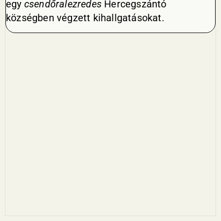
egy
csendőralezredes
Hercegszántó
községben végzett kihallgatásokat.