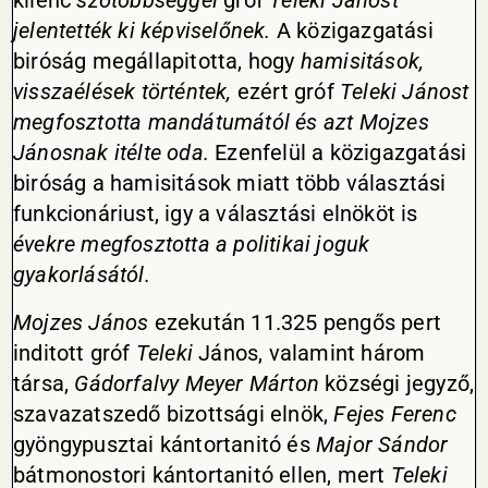
kilenc
szótöbbséggel
gróf
Teleki Jánost
jelentették ki képviselőnek.
A közigazgatási
biróság megállapitotta, hogy
hamisitások
,
visszaélések történtek,
ezért gróf
Teleki Jánost
megfosztotta mandátumától és azt Mojzes
Jánosnak itélte oda.
Ezenfelül a közigazgatási
biróság a hamisitások miatt több választási
funkcionáriust, igy a választási elnököt is
évekre megfosztotta a politikai joguk
gyakorlásától.
Mojzes János
ezekután 11.325 pengős pert
inditott gróf
Teleki
János, valamint három
társa,
Gádorfalvy
Meyer Márton
községi jegyző,
szavazatszedő bizottsági elnök,
Fejes Ferenc
gyöngypusztai kántortanitó és
Major Sándor
bátmonostori kántortanitó ellen, mert
Teleki