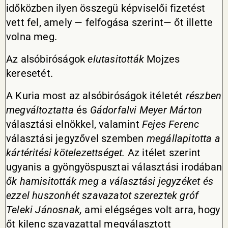
időközben ilyen összegü képviselői fizetést
vett fel, amely — felfogása szerint— őt illette
volna meg.
Az alsóbiróságok
elutasitották
Mojzes
keresetét.
A Kuria most az alsóbiróságok itéletét
részben
megváltoztatta
és
Gádorfalvi
Meyer Márton
választási elnökkel, valamint
Fejes Ferenc
választási jegyzővel szemben
megállapitotta
a
kártéritési kötelezettséget.
Az itélet szerint
ugyanis a gyöngyöspusztai választási irodában
ők hamisitották meg a választási jegyzéket és
ezzel huszonhét szavazatot szereztek gróf
Teleki Jánosnak,
ami elégséges volt arra, hogy
őt kilenc szavazattal megválasztott