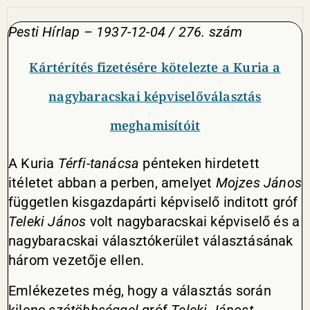
Pesti Hírlap – 1937-12-04 / 276. szám
Kártérítés fizetésére kötelezte a Kuria a
nagybaracskai képviselőválasztás
meghamisítóit
A Kuria
Térfi
-tanácsa
pénteken hirdetett
itéletet abban a perben, amelyet
Mojzes János
független kisgazdapárti képviselő inditott gróf
Teleki János
volt nagybaracskai képviselő és a
nagybaracskai választókerület választásának
három vezetője ellen.
Emlékezetes még, hogy a választás során