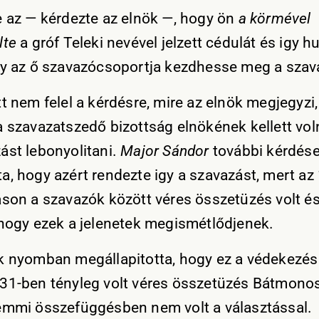
e az — kérdezte az elnök —, hogy ön
a körmével
lte
a gróf Teleki nevével jelzett cédulát és igy hu
gy az ő szavazócsoportja kezdhesse meg a szav
tt nem felel a kérdésre, mire az elnök megjegyzi
a szavazatszedő bizottság elnökének kellett vol
ást lebonyolitani.
Major Sándor
további kérdés
a, hogy azért rendezte igy a szavazást, mert az
áson a szavazók között véres összetüzés volt é
 hogy ezek a jelenetek megismétlődjenek.
k nyomban megállapitotta, hogy ez a védekezés
31-ben tényleg volt véres összetüzés Bátmonos
emmi összefüggésben nem volt a választással.