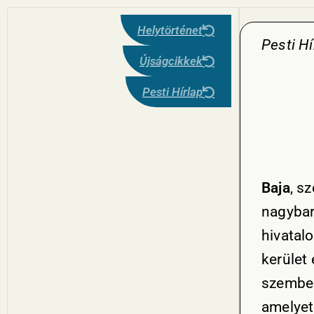
Helytörténet
Pesti H
Újságcikkek
Pesti Hírlap
Baja
, s
nagybar
hivatalo
kerület 
szemben.
amelyet