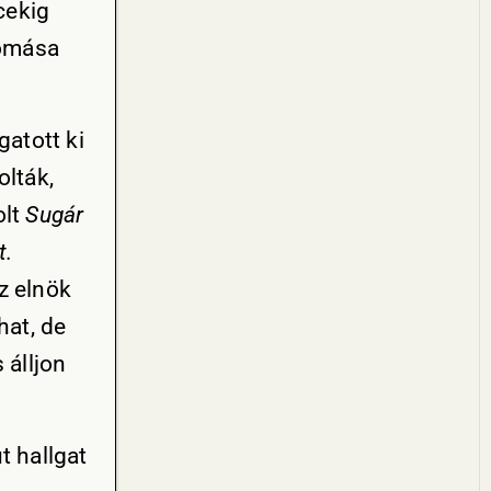
cekig
lomása
atott ki
olták,
olt
Sugár
t.
z elnök
hat, de
 álljon
t hallgat