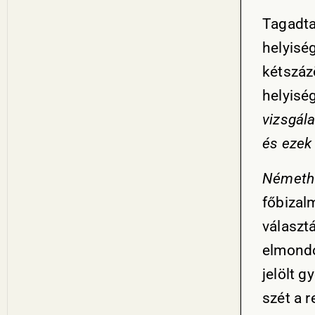
Tagadta
helyisé
kétszáz
helyiség
vizsgála
és ezek
Németh
főbizalm
választ
elmondo
jelölt 
szét a 