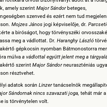
i főtitkára orvosi bizonyitványt adott át a főtár
k, amely szerint
Major Sándor
beteges,
ngeségben szenved és ezért nem tud megjelen
áson.
Mojzes János
jogi képviselője, dr.
Parcset
érte a biróságot, hogy törvényszéki orvosszaké
tassa meg a vádlottat. Dr.
Haranghy László
törvé
akértő gépkocsin nyomban Bátmonostorra men
óra múlva
a vádlottal együtt jelent meg a tárgya
akértő szerint
Major Sándor
neuraszténiás ugya
áson résztvehet.
lyi adatok során
Linzer
tanácselnök megállapito
jor Sándornak nincs szavazati joga,
tehát már a
se is törvénytelen volt.