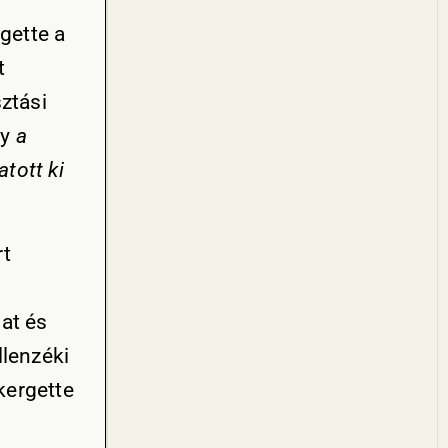
gette a
t
ztási
gy
a
tott ki
rt
at és
llenzéki
kergette