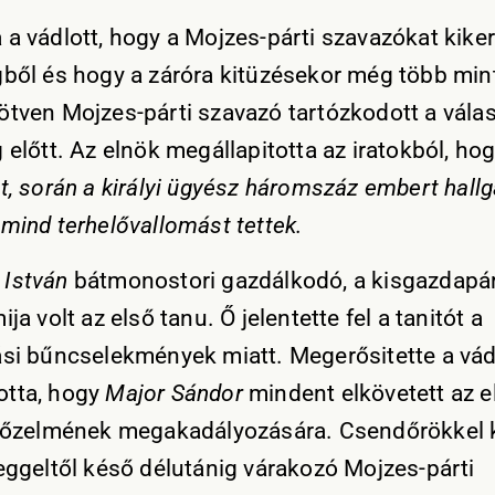
 a vádlott, hogy a Mojzes-párti szavazókat kiker
gből és hogy a záróra kitüzésekor még több min
ötven Mojzes-párti szavazó tartózkodott a válas
 előtt. Az elnök megállapitotta az iratokból, ho
t, során a királyi ügyész háromszáz embert hallga
 mind terhelővallomást tettek.
 István
bátmonostori gazdálkodó, a kisgazdapá
ija volt az első tanu. Ő jelentette fel a tanitót a
ási bűncselekmények miatt. Megerősitette a vád
tta, hogy
Major Sándor
mindent elkövetett az e
győzelmének megakadályozására. Csendőrökkel 
reggeltől késő délutánig várakozó Mojzes-párti