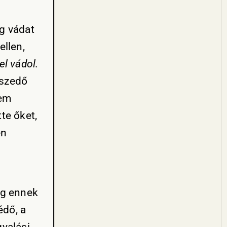
ég vádat
ellen,
l vádol.
tszedő
nem
te őket,
en
g ennek
édő, a