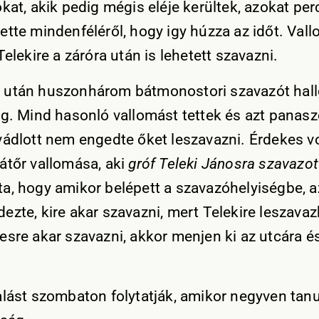
kat, akik pedig mégis eléje kerültek, azokat per
ette mindenféléről, hogy igy húzza az időt. Val
Telekire a záróra után is lehetett szavazni.
után huszonhárom bátmonostori szavazót hallg
ág. Mind hasonló vallomást tettek és azt panasz
vádlott nem engedte őket leszavazni. Érdekes v
átőr vallomása, aki
gróf Teleki Jánosra szavazot
a, hogy amikor belépett a szavazóhelyiségbe, a
ezte, kire akar szavazni, mert Telekire leszavaz
esre akar szavazni, akkor menjen ki az utcára és
alást szombaton folytatják, amikor negyven tanu