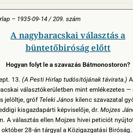
írlap – 1935-09-14 / 209. szám
A nagybaracskai választás a
büntetőbiróság előtt
Hogyan folyt le a szavazás Bátmonostoron?
zept. 13.
(A Pesti Hirlap tudósitójának távirata.)
A
acskai választókerületben mint emlékezetes —
s jelöltje, gróf
Teleki János
kilenc szavazatal gy
eddigi kisgazdapárti képviselője, dr.
Mojzes Ján
 A választás ellen Mojzes hivei peticiót nyújto
 október 28-án tárgyal a Közigazgatási Biróság. 