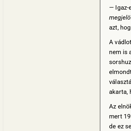
— Igaz-
megjelö
azt, ho
A vádlo
nem is 
sorshuz
elmondt
választ
akarta,
Az elnö
mert 19
de ez s