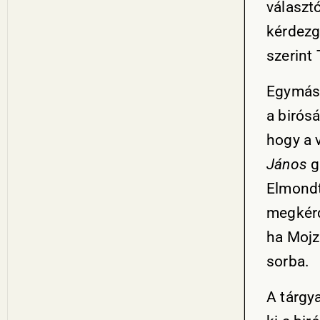
választó
kérdezg
szerint 
Egymás 
a birós
hogy a 
János
g
Elmondt
megkérd
ha Mojz
sorba.
A tárgy