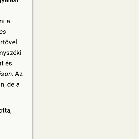
gyalási
ni a
ics
rtővel
nyszéki
t és
láson.
Az
n, de a
tta,