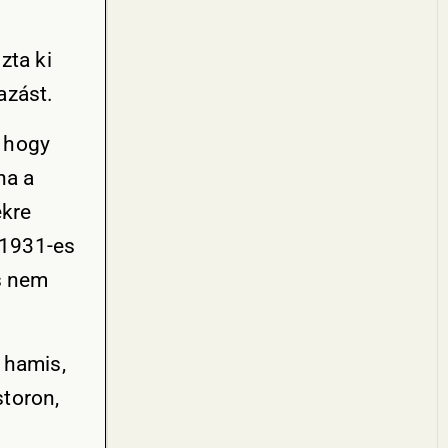
zta ki
azást.
, hogy
na a
ekre
 1931-es
s nem
 hamis,
toron,