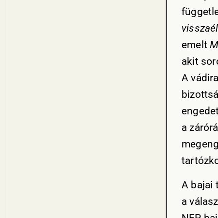
függetle
visszaé
emelt
M
akit so
A vádir
bizotts
engedet
a zárórá
megenge
tartózk
A bajai
a válas