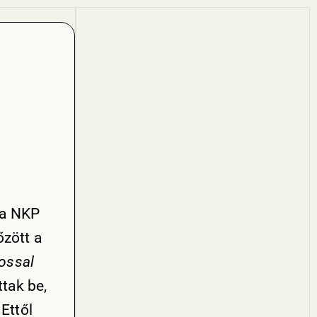
 a NKP
őzött a
ossal
ttak be,
Ettől