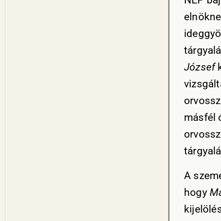
NEP baja
elnökne
ideggyö
tárgyal
József
k
vizsgál
orvossz
másfél 
orvossz
tárgyal
A szemé
hogy
Ma
kijelölé