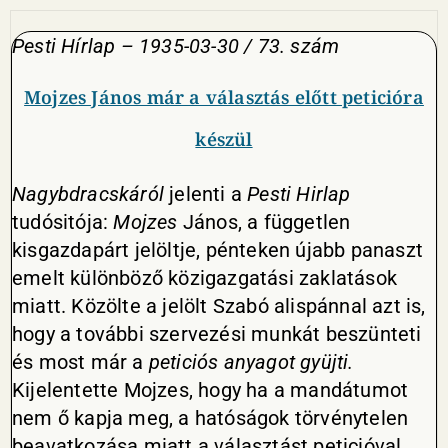
Pesti Hírlap – 1935-03-30 / 73. szám
Mojzes János már a választás előtt peticióra
készül
Nagybdracskáról
jelenti a
Pesti Hirlap
tudósitója:
Mojzes
János, a független
kisgazdapárt jelöltje, pénteken újabb panaszt
emelt különböző közigazgatási zaklatások
miatt. Közölte a jelölt Szabó alispánnal azt is,
hogy a további szervezési munkát beszünteti
és most már a
peticiós
anyagot gyüjti.
Kijelentette Mojzes, hogy ha a mandátumot
nem ő kapja meg, a hatóságok törvénytelen
beavatkozása miatt a választást peticióval