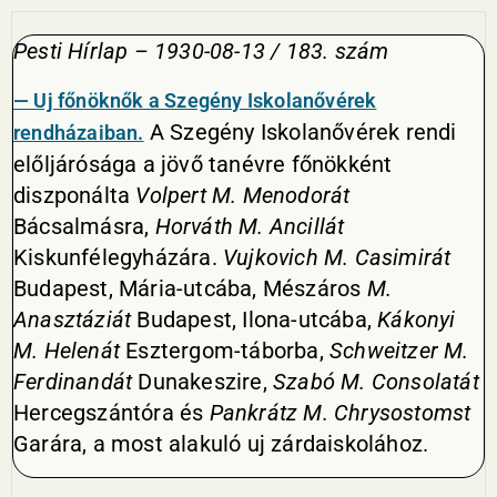
Pesti Hírlap – 1930-08-13 / 183. szám
— Uj főnöknők a Szegény Iskolanővérek
A Szegény Iskolanővérek rendi
rendházaiban.
előljárósága a jövő tanévre főnökként
diszponálta
Volpert
M. Menodorát
Bácsalmásra,
Horváth M. Ancillát
Kiskunfélegyházára.
Vujkovich
M. Casimirát
Budapest, Mária-utcába, Mészáros
M.
Anasztáziát
Budapest, Ilona-utcába,
Kákonyi
M. Helenát
Esztergom-táborba,
Schweitzer M.
Ferdinandát
Dunakeszire,
Szabó M. Consolatát
Hercegszántóra és
Pankrátz
M. Chrysostomst
Garára, a most alakuló uj zárdaiskolához.